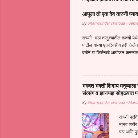
आपुला तो एक देव करुनी घ्याव
By
Shamsundar chittoda
-
Sept
तळणी : मंठा तालुक्यातील तळणी येथे 
पाटील यांच्या एकदिवसीय हरी किर्
वतीने या किर्तनाचे आयोजन करण्यात
सुख नोहे* *येरती माईक दुःखाची 
जातीच्या परीक्षेचा काळ आहे धर्म
महामारीतून जर आपल्याला वाचायचे 
सप्रदायच खूप मोठा आधार आहे सध्
भगवत भक्ती शिवाय मनुष्याला स
गरजा कीती कमी आहेत यांची जाणीव आ
संत्संग व ज्ञानयज्ञ सोहळ्यात प
आधार असते परतू आज काल तीच स
By
Shamsundar chittoda
-
Marc
तळणी प्रतिन
मानव शरीर 
पाप आणि पुण