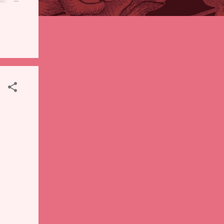
पही
 शालेय
),
ंचे