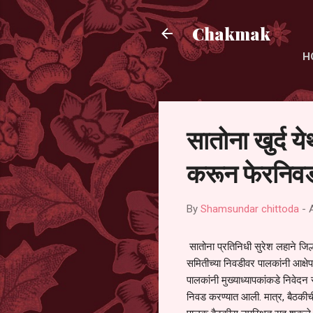
Chakmak
H
सातोना खुर्द य
करून फेरनिवड
By
Shamsundar chittoda
-
सातोना प्रतिनिधी सुरेश लहाने जिल्
समितीच्या निवडीवर पालकांनी आक्षेप
पालकांनी मुख्याध्यापकांकडे निवेद
निवड करण्यात आली. मात्र, बैठकीची 