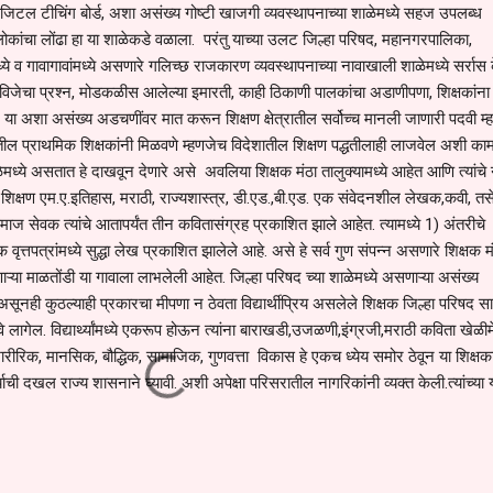
िजिटल टीचिंग बोर्ड, अशा असंख्य गोष्टी खाजगी व्यवस्थापनाच्या शाळेमध्ये सहज उपलब्ध
 लोकांचा लोंढा हा या शाळेकडे वळाला. परंतु याच्या उलट जिल्हा परिषद, महानगरपालिका,
ध्ये व गावागावांमध्ये असणारे गलिच्छ राजकारण व्यवस्थापनाच्या नावाखाली शाळेमध्ये सर्रास 
विजेचा प्रश्न, मोडकळीस आलेल्या इमारती, काही ठिकाणी पालकांचा अडाणीपणा, शिक्षकांना
ा, या अशा असंख्य अडचणींवर मात करून शिक्षण क्षेत्रातील सर्वोच्च मानली जाणारी पदवी म
ेतील प्राथमिक शिक्षकांनी मिळवणे म्हणजेच विदेशातील शिक्षण पद्धतीलाही लाजवेल अशी का
ेमध्ये असतात हे दाखवून देणारे असे अवलिया शिक्षक मंठा तालुक्यामध्ये आहेत आणि त्यांचे
चे शिक्षण एम.ए.इतिहास, मराठी, राज्यशास्त्र, डी.एड.,बी.एड. एक संवेदनशील लेखक,कवी, त
 सेवक त्यांचे आतापर्यंत तीन कवितासंग्रह प्रकाशित झाले आहेत. त्यामध्ये 1) अंतरीचे
ृत्तपत्रांमध्ये सुद्धा लेख प्रकाशित झालेले आहे. असे हे सर्व गुण संपन्न असणारे शिक्षक म
्या माळतोंडी या गावाला लाभलेली आहेत. जिल्हा परिषद च्या शाळेमध्ये असणाऱ्या असंख्य
नही कुठल्याही प्रकारचा मीपणा न ठेवता विद्यार्थीप्रिय असलेले शिक्षक जिल्हा परिषद सा
लागेल. विद्यार्थ्यांमध्ये एकरूप होऊन त्यांना बाराखडी,उजळणी,इंग्रजी,मराठी कविता खेळीम
शारीरिक, मानसिक, बौद्धिक, सामाजिक, गुणवत्ता विकास हे एकच ध्येय समोर ठेवून या शिक्षक
्याची दखल राज्य शासनाने घ्यावी. अशी अपेक्षा परिसरातील नागरिकांनी व्यक्त केली.त्यांच्या 