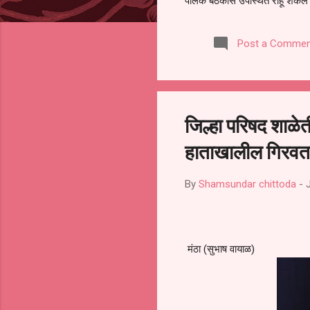
पालक बैठकीस उपस्थित राहू शकले ना
करण्यात आला आहे. यामुळे संबंधित 
समितीची फेरनिवडणूक घेण्यात यावी,
Post a Commen
जालना तसेच तालुका शिक्षण अधिकारी
लक्ष लागले आहे. या न...
जिल्हा परिषद शाळेत
हाताखालील गिरवत
By
Shamsundar chittoda
-
मंठा (सुभाष वायाळ)