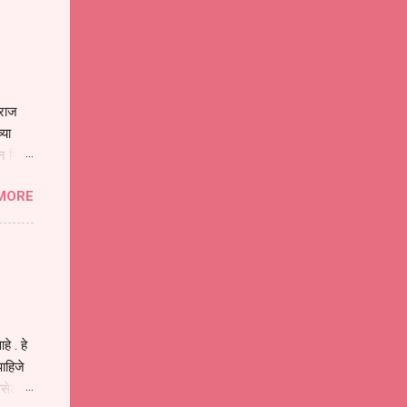
ाराज
्या
िन जिवा
ा मानव
MORE
या
ीवनातील
प मोठा
े . हे
ाहिजे
असेल