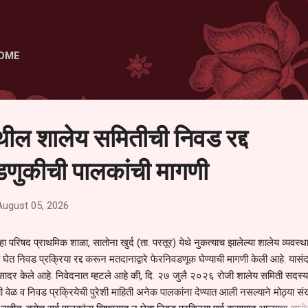
Skip to main content
OME
ेथील शालेय समितीची निवड रद्द
णुकीची पालकांची मागणी
August 05, 2026
हा परिषद प्राथमिक शाळा, सातोना खुर्द (ता. परतूर) येथे नुकत्याच झालेल्या शालेय व्यवस्
 घेत निवड प्रक्रिया रद्द करून मतदानाद्वारे फेरनिवडणूक घेण्याची मागणी केली आहे. यासंदर
न सादर केले आहे. निवेदनात म्हटले आहे की, दि. २७ जुलै २०२६ रोजी शालेय समिती सदस्या
वेळ व निवड प्रक्रियेची पुरेशी माहिती अनेक पालकांना देण्यात आली नसल्याने मोठ्या संख्