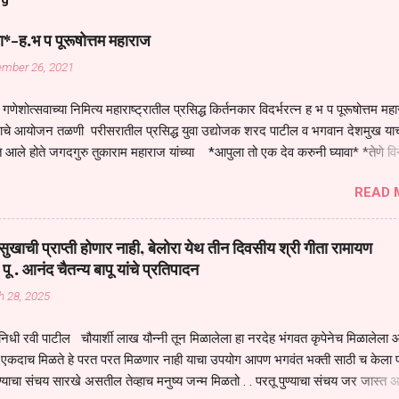
ा*-ह.भ प पूरूषोत्तम महाराज
ember 26, 2021
गणेशोत्सवाच्या निमित्य महाराष्ट्रातील प्रसिद्ध किर्तनकार विदर्भरत्न ह भ प पूरूषोत्तम मह
तनाचे आयोजन तळणी परीसरातील प्रसिद्ध युवा उद्योजक शरद पाटील व भगवान देशमुख याच
 आले होते जगदगुरु तुकाराम महाराज यांच्या *आपुला तो एक देव करुनी घ्यावा* *तेणे व
जनीती* *नाही आदी अंती अवसान* या अभंगावर सुंदर निरूपण केले सध्य स्थितीचा काळ ह
READ 
मंडपात बसलेली लोक ही खरच भाग्यवान आहेत कोरोना सारख्या महामारीत आपंण जिवंत आहोत 
असेल तर धार्मीक विचाराचा आधार आपल्याला घ्यावाच लागेल महामारीच्या काळात वारकरी
य स्थितीत मानव जातीची मानसीक अवस्था सक्षम असणे गरजेचे आहे कोरोना ने मानवी ज
ुखाची प्राप्ती होणार नाही, बेलोरा येथ तीन दिवसीय श्री गीता रामायण
पल्या सगळ्याना करून दीली आहे मनुष्याच्या आयुष्यातील नामसाधना ही त्याच्यासाठी खू
 पू . आनंद चैतन्य बापू यांचे प्रतिपादन
ाधना करण्याचा आळस आ...
h 28, 2025
िधी रवी पाटील चौयार्शी लाख यौन्नी तून मिळालेला हा नरदेह भंगवत कृपेनेच मिळालेला आह
एकदाच मिळते हे परत परत मिळणार नाही याचा उपयोग आपण भगवंत भक्ती साठी च केला प
्याचा संचय सारखे असतील तेव्हाच मनुष्य जन्म मिळतो . . परतू पुण्याचा संचय जर जास्त 