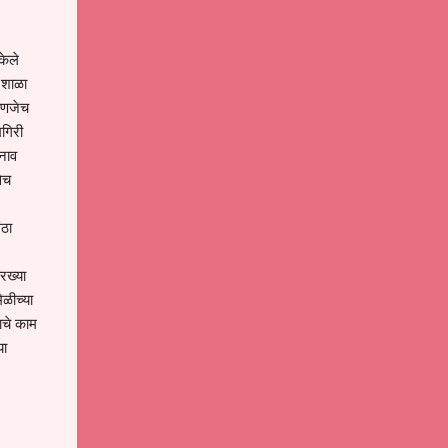
केले
 शाळा
्हणजेच
मगिरी
 नाव
सेच
ंठा
रख्या
ेळीच्या
ाचे काम
या