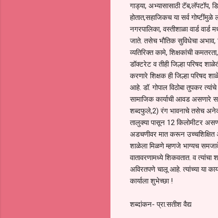
गाड्या, अभ्यासासाठी टॅब,लॅपटॉप, ड
होतात,सहाजिकच या सर्व गोष्टींमुळे
नगरपालिका, वस्तीशाळा वार्ड वार्ड म
जाते. तसेच भौतिक सुविधेचा अभाव, 
व्यतिरिक्त कामे, शिक्षकांची कमतरत
डॉक्टरेट व तीही जिल्हा परिषद शाळ
करणारे शिक्षक ही जिल्हा परिषद शाळ
आहे. डॉ. गोपाल विठोबा तुपकर त्यां
सामाजिक कार्याची आवड असणारे समाज
शब्दफुले,2) रंग भावनाचे तसेच अनेक व
तालुक्या पासून 12 किलोमीटर असणाऱ
अडचणीवर मात करून उच्चशिक्षित असू
शाळेला मिळणे म्हणजे भाग्यच समजावे 
वातावरणामध्ये शिकवतात. व त्यांचा 
अविरतपणे चालू आहे. त्यांच्या या कार
कार्याला शुभेच्छा !
शब्दांकन- प्रा.सतीश वैद्य