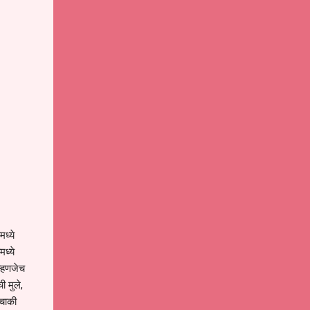
मध्ये
ध्ये
म्हणजेच
ी मुले,
रचाकी