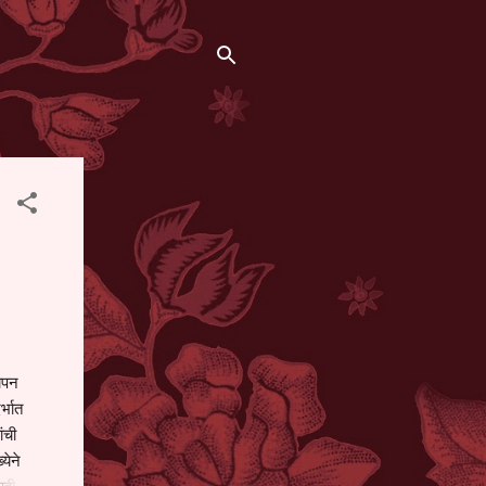
थापन
्भात
ंची
येने