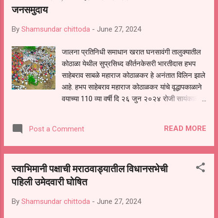
जनसमुदाय
By
Shamsundar chittoda
-
June 27, 2024
जालना प्रतिनिधी समाधान खरात घनसावंगी तालुक्यातील
कोठाळा येथील सुप्रसिध्द कीर्तनकेसरी भारतीदास हभप
साहेबराव साबळे महाराज कोठाळकर हे अनंतात विलिन झाले
आहे. हभप साहेबराव महाराज कोठाळकर यांचे वृद्धापकाळाने
वयाच्या 110 व्या वर्षी दि २६ जुन २०२४ रोजी सायंकाळी
साडेपाच वाजेच्या सुमारास राहत्या घरी प्राण ज्योत मालवली.
त्याच्यावर दि २७ जुन रोजी सकाळी दहा वाजता मूळ गावी
READ MORE
Post a Comment
कोठाळा येथे अंत्यसंस्कार करण्यात आले. यावेळी टाळ
मृदुंगाच्या जयघोषात अंतिम संस्कार करण्यात आले. जालना
जिल्ह्यासह इतर जिल्ह्यातून मोठा जनसमुदाय भक्तगण अंत्य
स्वाभिमानी पक्षाची मराठवाड्यातील विधानसभेची
दर्शनाला उपस्थित होता. हभप रूपालीताई सवणे, बळीराम
पहिली उमेदवारी घोषित
बाबा घोंसीकर, तुकाराम महाराज सांगवीकर दत्त संस्थान
सावंगी, नामदेव महाराज फपाळ, बाळू महाराज गिरगावकर,
By
Shamsundar chittoda
-
June 27, 2024
चांगदेव महाराज काकडे, बळीराम महाराज आवटे, महादेव
महाराज गिरी, राजेंद्र महाराज वाघमारे, राम महाराज