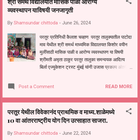
श्री समर्थ विद्यालयात मासिक पाळी आरोग्य
व्यवस्थापन याविषयी जनजागृती
By
Shamsundar chittoda
-
June 26, 2024
परतुर प्रतिनिधी कैलाश चव्हाण परतुर तालुक्यातील पाटोदा
माव येथील श्री समर्थ माध्यमिक विद्यालयत किशोर वयीन
मुलींसाठी मासिक पाळी व आरोग्य व्यवस्थापण या विषयी
श्रीमती अमृता ठाकुर परतुर तालुका समन्वयक आदित्य
बिर्ला एज्युकेशन ट्रस्ट मुंबई यांनी उजास प्रकल्प अंतर्गत
दिली. किशोर वयातील मुलींसाठी आरोग्य
व शिक्षण या बद्दल जनजागृती होणे आवश्यक असल्याचे त्यांनी
READ MORE
Post a Comment
सांगितले.या दृष्टिकोनातून जालना जिल्ह्यामध्ये उजास काम
करत आहे त्याचाच एक भाग म्हणून तालुका समन्वयक अमृता
ठाकूर या आज आमच्या शाळेत भेट देऊन किशोरवयीन
परतुर येथील विवेकानंद प्राथमिक व माध्य.शाळेमध्ये
मुलींना मासिक पाळी आरोग्य व्यवस्थापन या विषयात
10 वा आंतरराष्ट्रीय योग दिन उत्साहात साजरा.
मार्गदर्शन केले यात मासिक पाळी चक्र किशोर अवस्था,
शारीरिक बदल मानसिक बदल आहार ,आरोग्य स्वच्छता
By
Shamsundar chittoda
-
June 22, 2024
,व्यायाम व स्वच्छ मासिक पाळीतील साधनांचा वापर याविषयी