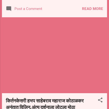
गोवंश जनावरे (वासरे) 43,000/-₹ ची मिळून आल्याने ती
READ MORE
Post a Comment
पोलिसाने ताब्यात घेऊन पुढील आदेश पर्यंत नगर पालिका
परतूर यांचे ताब्यात कोंडवाडा येथे देऊन जनावरांचा कत्तल
होनेपासून जीव वाचवला आहे, या कारवाई मुले परतूर
पोलिसांचे सर्व स्तरातून स्वागत करण्यात येत आहे. ---
परतूर शहर किंवा परिसरात कोणीही जनावराची अवैध
वाहतूक किंवा कत्तल करताना मिळून आल्यास त्यांची गय
करणार नाही. आणि असे कोणीही मिळून आल्यास 2 वर्षासाठी
त्यांना हद्दपार करण्यात येणार आहे. अशी माहिती पो. निरीक्षक,
एम. टी. सुरवसे यांनी दिली आहे. सदरची कारवाई मा. श्री.
अजयकुमार बन्सल साहेब, पोलिस अधीक्षक जालना,
मा.श्री. आयूष नोपणी साहेब, अप्पर पोलिस अधीक्षक
जालना, मा. श्री. सुरेश बुधवंत sdpo परतूर यांचे
मार्गदर्शनाखाली ए...
किर्तनकेसरी हभप साहेबराव महाराज कोठाळकर
अनंतात विलिन,अंत्य दर्शनाला लोटला मोठा