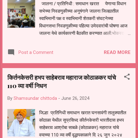
जालना / प्रतिनिधी : समाधान खरात येणाऱ्या विधान
काजळे, तुकाराम महाराज राठोड, पांडुरंग महाराज आनंदे,
सभेच्या निवडणुकीच्या अनुषंगाने जालना जिल्ह्यातील
हभप लक्ष्मण महाराज आनंदे, माजी मंत्री अर्जुन खोतकर,
स्वाभिमानी पक्ष व स्वाभिमानी शेतकरी संघटनेच्या
मनिषा टोपे, पंकज बोराडे, बळीराम कडपे, पंडित भुतेकर,
विधानसभा निवडणुकीच्या पहिल्या उमेदवारांची घोषणा आज
लक्ष्मण वडले, तसेच परतूर, अंबड, कु.पिंपळगाव, घनसावंगी...
जालना येथे कार्यकारणी बैठकीत करण्यात आली.भोकरदन
विधानसभा मतदारसंघासाठी मयूर बोर्डे त्यांच्या नावावर
शिक्कामोर्तब करण्यात आले. स्वाभिमानी शेतकरी
READ MORE
Post a Comment
संघटनेच्या वतीने राज्यात ५० पेक्षा अधिक जागा लढवणार
असल्याची घोषणा स्वाभिमानी शेतकरी संघटनेचे संस्थापक
अध्यक्ष राजू शेट्टी यांनी केली होती. स्वाभिमानी शेतकरी
किर्तनकेसरी हभप साहेबराव महाराज कोठाळकर यांचे
संघटनेचे जिल्हा कार्यकारणी बैठक जिल्हाध्यक्ष सुरेश काळे
110 व्या वर्षी निधन
यांच्या अध्यक्षतेखाली गुरूवार रोजी जालना येथे संपन्न
झाली. याबैठकीत मराठवाड्यातील पहिल्या उमेदवाराची घोषणा
By
Shamsundar chittoda
-
June 26, 2024
आज जालन्यातून करण्यात आली. स्वाभिमानी शेतकरी
संघटनेचे जिल्हा कार्यकारणी बैठक जालना येथील एका
जिल्हा प्रतिनिधी समाधान खरात घनसावंगी तालुक्यातील
हॉटेलमध्ये आयोजित करण्यात आली होती. शासनाच्या
कोठाळा येथील सुप्रसिध्द कीर्तनकेसरी भारतीदास हभप
चुकीच्या धोरणामुळे शेतकरी आर्थिक विवंचनेत सापडला
साहेबराव आश्रोबा साबळे (कोठाळकर) महाराज यांचे
आहे.शेतकरी कर्जबाजारी झाला आहे. त्यामुळे शेतकऱ्यांचे सर्व
वयाच्या 110 व्या वर्षी वृद्धापकाळाने दि २६ जुन २०२४
कर्जमाफ करून स...