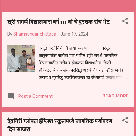
श्री समर्थ विद्यालयास वर्ग 10 वी चे पुस्तक संच भेट
By
Shamsundar chittoda
-
June 17, 2024
परतूर प्रतीनिधी कैलाश चव्हाण परतूर
तालुक्यातील पाटोदा माव येथील श्री समर्थ माध्यमिक
विद्यालयातील गरीब व होतकरू विद्यार्थ्यांना सिटी
हॉस्पिटलचे संचालक प्रसिद्ध अस्थीरोग तज्ञ डॉ.सत्यानंद
कराड व प्रसिद्ध स्त्रीरोगतज्ज्ञ डॉ संध्याताई कराड यांनी
पुस्तकांचे संच भेट दिले.दरवर्षी प्रमाणे याही वर्षी गरीब व
होतकरू विद्यार्थ्यांना पुस्तकांचे संच वाटप करण्यात आले. या
READ MORE
Post a Comment
विषयी डॉ.कराड यांनी सांगितले की ग्रामीण भागामध्ये असे
अनेक विद्यार्थी असतात की ते केवळ पुस्तकांचे संच विकत
घेऊ शकत नाहीत त्यामुळे इच्छा असूनही अनेक मुले
देवगिरी ग्लोबल इंग्लिश स्कूलमध्ये जागतिक पर्यावरण
शिक्षणापासून वंचित राहतात असे होऊ नये म्हणून
दिन साजरा
समाजातील अनेक दानसुर व्यक्तीने पुढाकार घेणे महत्त्वाचे
आहे. यावेळी परतुर येथील प्रसिद्ध स्त्रीरोगतज्ज्ञ