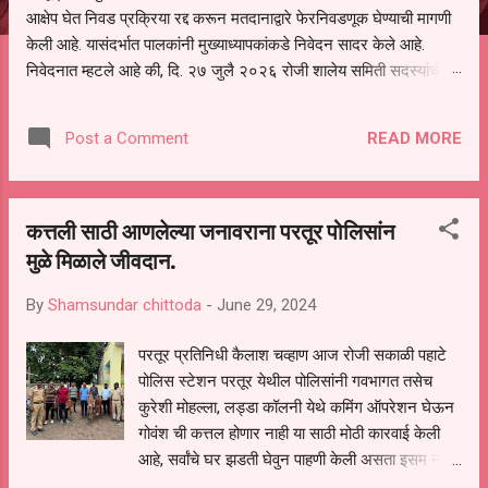
आक्षेप घेत निवड प्रक्रिया रद्द करून मतदानाद्वारे फेरनिवडणूक घेण्याची मागणी
केली आहे. यासंदर्भात पालकांनी मुख्याध्यापकांकडे निवेदन सादर केले आहे.
निवेदनात म्हटले आहे की, दि. २७ जुलै २०२६ रोजी शालेय समिती सदस्यांची
निवड करण्यात आली. मात्र, बैठकीची वेळ व निवड प्रक्रियेची पुरेशी माहिती
अनेक पालकांना देण्यात आली नसल्याने मोठ्या संख्येने पालक बैठकीस उपस्थित
READ MORE
Post a Comment
राहू शकले नाहीत. तसेच सर्व पालकांना विश्वासात न घेता निवड प्रक्रिया पूर्ण
करण्यात आल्याचा आरोपही करण्यात आला आहे. यामुळे संबंधित निवड अमान्य
करून ती रद्द करण्यात यावी आणि सर्व पालकांच्या उपस्थितीत मतदान पद्धतीने
कत्तली साठी आणलेल्या जनावराना परतूर पोलिसांन
शालेय समितीची फेरनिवडणूक घेण्यात यावी, अशी मागणी पालकांनी केली आहे. या
निवेदनाच्या प्रती जिल्हा शिक्षण अधिकारी (प्राथमिक), जालना तसेच तालुका
मुळे मिळाले जीवदान.
शिक्षण अधिकारी, परतूर यांनाही पाठविण्यात आल्या असून प्रशासन याबाबत काय
By
Shamsundar chittoda
-
June 29, 2024
निर्णय घेते, याकडे पालकांचे लक्ष लागले आहे. या न...
परतूर प्रतिनिधी कैलाश चव्हाण आज रोजी सकाळी पहाटे
पोलिस स्टेशन परतूर येथील पोलिसांनी गवभागत तसेच
कुरेशी मोहल्ला, लड्डा कॉलनी येथे कमिंग ऑपरेशन घेऊन
गोवंश ची कत्तल होणार नाही या साठी मोठी कारवाई केली
आहे, सर्वांचे घर झडती घेवुन पाहणी केली असता इसम नामे
मुजीब जीलानी कुरेशी यांचे घरी कत्तली साठी आणलेले