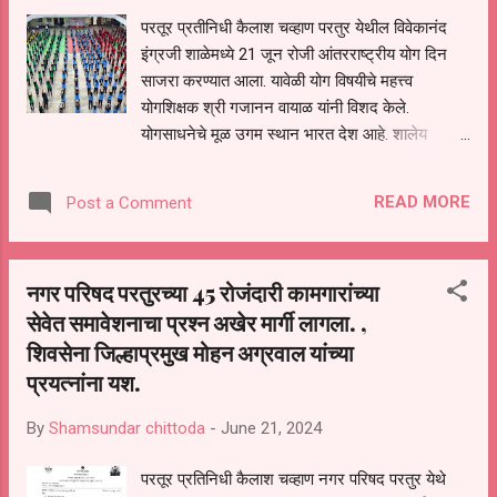
मार्गदर्शन केले. यावेळी शाळेचे मुख्याध्यापक सुरेशराव
परतूर प्रतीनिधी कैलाश चव्हाण परतुर येथील विवेकानंद
पाटोदकर , सहशिक्षक पाराजी रोकडे, उद्धव खवल ,
इंग्रजी शाळेमध्ये 21 जून रोजी आंतरराष्ट्रीय योग दिन
विद्यानंद सातपुते, भास्कर कुलकर्णी, धनंजय
साजरा करण्यात आला. यावेळी योग विषयीचे महत्त्व
जोशी,सी,एन.खवल , ...
योगशिक्षक श्री गजानन वायाळ यांनी विशद केले.
योगसाधनेचे मूळ उगम स्थान भारत देश आहे. शालेय
जीवनापासूनच विद्यार्थ्यांना जर योगाच्या अभ्यास करण्यास
गोडी लागली,योगाभ्यास जर करू लागले तर निश्चितपणे
READ MORE
Post a Comment
राग, द्वेष, चिडचिडपणा,नकारात्मक मानसिकता या बाबी
विद्यार्थ्यांमध्ये दिसून येणार नाहीत तेव्हा ग्रामीण भागापासून ते
शहरापर्यंत योगाचे महत्त्व पटवून देणे ही काळाची गरज
नगर परिषद परतुरच्या 45 रोजंदारी कामगारांच्या
आहे.यावेळी सर्व मुलांचे शारीरिक व्यायाम व हालचाली
सेवेत समावेशनाचा प्रश्न अखेर मार्गी लागला. ,
योगासने सर्व शिक्षक विद्यार्थी यांनी सहभागी होऊन योग
शिवसेना जिल्हाप्रमुख मोहन अग्रवाल यांच्या
दिवस साजरा केला.यावेळी उपस्थित शाळेचे अध्यक्ष डॉ
शेषराव बाहेकर, मुख्याध्यापिका संगीता शिंदे शिक्षक विद्यार्थी
प्रयत्नांना यश.
मोठ्या संख्येने होते. दरम्यान विवेकानंद इंग्रजी शाळेमध्ये
विविध व्यक्तिमत्व विकास होण्यासाठी विविध कार्यक्रम
By
Shamsundar chittoda
-
June 21, 2024
,ऍक्टिव्हिटी होत असतात त्या अनुषंगाने आंतरराष्ट्रीय योग
परतूर प्रतिनिधी कैलाश चव्हाण नगर परिषद परतुर येथे
दिवस देखील अतिशय उत्साहामध्ये साजरा केला.दरम्यान