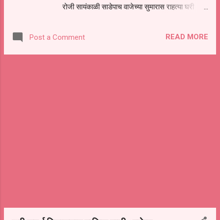
रोजी सायंकाळी साडेपाच वाजेच्या सुमारास राहत्या घरी
निधन झाले. त्यांच्या पाश्चात्य तिन मुले, तिन मुली, सूना,
जावई, नातवंडे असा मोठा परिवार आहे. त्याच्यावर दि २७
READ MORE
Post a Comment
जुन रोजी सकाळी दहा वाजता मूळ गावी कोठाळा येथे
अंत्यसंस्कार करण्यात येणार आहेत. कीर्तनकेसरी
हभप साहेबराव महाराज कोठाळकर यांनी कीर्तनाच्या
माध्यमातून महाराष्ट्रभर ग्रामीण शहरी भागात समाज
प्रबोधन केले. संतांचे विचार आपल्या शब्दात मांडून समाज
घडविण्याचे कार्य केले आहे. कीर्तनकेसरी हभप साहेबराव
महाराज कोठाळकर यांच्या निधनाने संप्रदायात शोककळा
पसरली आहे. जालना येथील प्रयाग हॉस्पिटलचे डॉ.रामेश्वर
साबळे यांचे ते वडील होत.