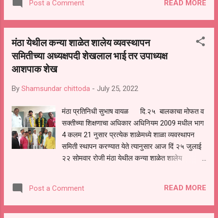
READ MORE
Post a Comment
म्हंटले आहे. या संदर्भात महाराष्ट्र नवनिर्माण विद्यार्थी
सेना अध्यक्ष श्री.अमित ठाकरे यांच्या आदेशाप्रमाणे जालना
पोलीस अधिक्षक डाॅ.अक्षय शिंदे यांच्याकडे महाराष्ट्र
मंठा येथील कन्या शाळेत शालेय व्यवस्थापन
नवनिर्माण विद्यार्थी सेनेने जालना जिल्हा व शहरातील
समितीच्या अध्यक्षपदी शेखलाल भाई तर उपाध्यक्ष
टवाळखोरांचा बंदोबस्त करण्यात यावा आशी मागणी केली
आशपाक शेख
आहे. तसेट टवाळखोर व गुन्हेगार वृत्तीच्या विद्यार्थ्यांना
काॅलेज महाविद्यालयात प्रवेश देऊ नये. आसी आग्रही
By
Shamsundar chittoda
-
July 25, 2022
मागणी महाराष्ट्र नवनिर्माण विद्यार्थी सेनेचे सिद्धेश्वर काकडे
यांनी सुरवातीपासुनच जालना जिल्हा शिक्षण विभागाकडे
मंठा प्रतिनिधी सुभाष वायळ दि.२५ बालकाचा मोफत व
लाऊन धरली होती. पण काॅलेज, व महाविद्यालय
सक्तीच्या शिक्षणाचा अधिकार अधिनियम 2009 मधील भाग
व्यवस्थापकांवर दबाव टाकून व दहशत निर्माण कर...
4 कलम 21 नुसार प्रत्येक शाळेमध्ये शाळा व्यवस्थापन
समिती स्थापन करण्यात येते त्यानुसार आज दिं २५ जुलाई
२२ सोमवार रोजी मंठा येथील कन्या शाळेत शालेय
व्यवस्थापन समितीची पालक बैठक बोलवण्यात आली होती.
त्यानुसार सर्वानुमते सर्व रीतसर प्रक्रिया पुर्ण करत
READ MORE
Post a Comment
शालेय व्यवस्थापन समितीच्या अध्यक्षपदी शेखलाल भाई तर
उपाध्यक्षपदी आशपाक शेख यांची निवड करण्यात आली.तर
सदस्यपदी फेरोज अन्वर शेख,सय्यद अल्ताफ युसुफ,