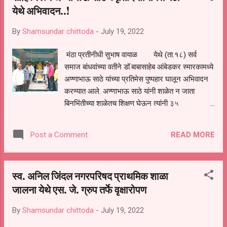
येथे अभिवादन..!
निवडणुकीच्या तयारी ला लागा असे सूतोवाचक दिले यावेळी
पंकज बोराडे,कपिल आकात यांनी पण उपस्थित पदाधिकारी
By
Shamsundar chittoda
-
July 19, 2022
यांना मार्गदर्शन केले. यावेळी मंठा युवक तालुका अध्यक्ष
बाळासाहेब घारे, परतूर तालुका अध्यक्ष ओंकार काटे,परतूर
मंठा प्रतीनीधी सुभाष वायाळ येथे (ता.१८) सर्व
शहर अध्यक्ष राजेश तेलगड,पंजाबराव अवचार,योगेश
समाज बांधवांच्या वतीने डॉ.बाबासाहेब आंबेडकर स्मारकामध्ये
बरकुले,कदिर कुरेशी,रजाक कुरेशी, शेख अफरोज, अनवर
अण्णाभाऊ साठे यांच्या प्रतिमेस पुष्पहार घालून अभिवादन
पठाण,गजानन अँभुरे,बंटी चव्हाण,सचिन चव्हाण,बाळासाहेब
करण्यात आले. अण्णाभाऊ साठे यांनी शाळेत न जाता
चव्हाण, महेश नागरे,सत्तार कुरेशी,योगेश अवचा...
बिनभिंतीच्या शाळेतच शिक्षण घेऊन त्यांनी ३५
कांदिबऱ्या,१९ कथासंग्रह,१३ लोकनाट्य, १० पोवाडे, १
नाटक, १ प्रवासवर्णन अशी ७० पुस्तकांच्यावर साहित्य
READ MORE
Post a Comment
लिहून त्यांचे काही साहित्य अनेक भाषेत भाषांतरीत झाले
आहे. अण्णाभाऊ हे, सुरुवातीला कम्युनिस्ट विचारसरणीचे
होते नंतर त्यांनी आंबेडकरी विचारधारा अंगिकारली. त्यांच्या
स्व. अनिल जिंदल नगरपरिषद प्राथमिक शाळा
वारणेचा वाघ, वैजंता, फकिरा, आवडी, माकडीचा माळ,
जालना येथे एस. जे. ग्रुप तर्फे वृक्षारोपण
चिखलातील कमळ, अलगुज,चित्रा या कादंबऱ्यावर
चित्रपटही प्रदर्शित झाले आहेत. १६ जुलै १९६९ रोजी
By
Shamsundar chittoda
-
July 19, 2022
त्यांचे निधन झाले. त्यांच्या स्मृतिदिनानिमित्त मंठा येथे
अभिवादन करण्यात आले यावेळी जेष्ठ साहित्यिक डॉ.