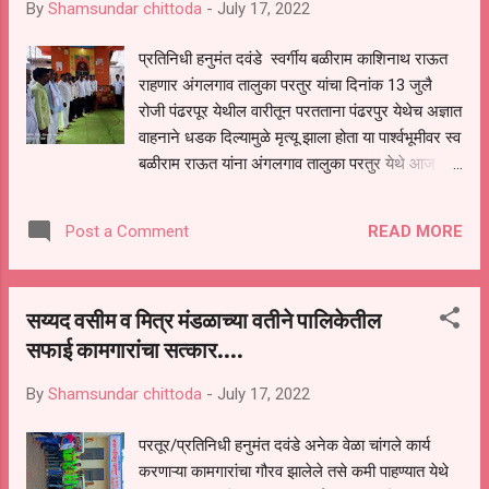
By
Shamsundar chittoda
-
July 17, 2022
प्रतिनिधी हनुमंत दवंडे स्वर्गीय बळीराम काशिनाथ राऊत
राहणार अंगलगाव तालुका परतुर यांचा दिनांक 13 जुलै
रोजी पंढरपूर येथील वारीतून परतताना पंढरपुर येथेच अज्ञात
वाहनाने धडक दिल्यामुळे मृत्यू झाला होता या पार्श्वभूमीवर स्व
बळीराम राऊत यांना अंगलगाव तालुका परतुर येथे आज
श्रद्धांजली अर्पण करण्यात आली माजी मंत्री आमदार
बबनराव लोणीकर हे सध्या मुंबई येथे असल्यामुळे आमदार
READ MORE
Post a Comment
लोणीकर यांनी चिरंजीव युवा मोर्चा प्रदेश महामंत्री राहुल
भैया लोणीकर यांना स्वर्गीय राऊत यांचे मुळगाव अंगलगाव
येथे पाठवून स्वतः भ्रमणध्वनीवरून स्वर्गीय बळीराम राऊत
सय्यद वसीम व मित्र मंडळाच्या वतीने पालिकेतील
यांना श्रद्धांजली अर्पित केली यावेळी बोलताना माजी मंत्री
सफाई कामगारांचा सत्कार....
आमदार बबनराव लोणीकर म्हणाले की स्वर्गीय बळीरामजी
1993 पासून सदैव पंढरपूर च्या वारीचे वारकरी होते न
By
Shamsundar chittoda
-
July 17, 2022
चुकता ते पंढरपूरला विठुरायाच्या दर्शनासाठी दिंडी मधून
जायचे मात्र यावर्षी दिंडीहून परतत असताना काळाने
परतूर/प्रतिनिधी हनुमंत दवंडे अनेक वेळा चांगले कार्य
त्यांच्यावर घाला घातला आणि निष्कलंक निष्पाप माझे
करणाऱ्या कामगारांचा गौरव झालेले तसे कमी पाहण्यात येथे
सहकारी बळीराम राऊत यांचा अपघात होऊन त्यातच त्यांचा