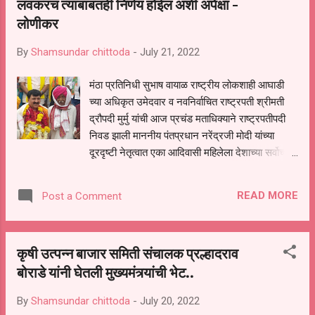
लवकरच त्याबाबतही निर्णय होईल अशी अपेक्षा -
मोर्चाच्या माध्यमातून हजारो रक्त पेशव्यांचा संकलन करण्यात
लोणीकर
आलं होतं महामहीम पंतप्रधान नरेंद्र जी मोदी यांच्या वाढ...
By
Shamsundar chittoda
-
July 21, 2022
मंठा प्रतिनिधी सुभाष वायाळ राष्ट्रीय लोकशाही आघाडी
च्या अधिकृत उमेदवार व नवनिर्वाचित राष्ट्रपती श्रीमती
द्रौपदी मुर्मु यांची आज प्रचंड मताधिक्याने राष्ट्रपतीपदी
निवड झाली माननीय पंतप्रधान नरेंद्रजी मोदी यांच्या
दूरदृष्टी नेतृत्वात एका आदिवासी महिलेला देशाच्या सर्वोच्च
पदावर विराजमान होण्याची संधी मिळाली त्यानिमित्त आज
मंठा येथे आदिवासी समाज बांधवांसोबत जल्लोष करत
READ MORE
Post a Comment
फटाक्यांच्या आतिषबाजीत लोणीकर यांनी श्रीमती द्रोपदी
मुर्मू यांचे अभिनंदन केले व सर्व समाज बांधवांच्या वतीने
आम्ही वाटचालीसाठी आणि दीर्घायुष्यासाठी शुभेच्छा दिल्या.
कृषी उत्पन्न बाजार समिती संचालक प्रल्हादराव
देशाच्या इतिहासात पहिल्यांदा परिवार वादाचा विचार न करता
बोराडे यांनी घेतली मुख्यमंत्र्यांची भेट..
सर्वसामान्य कुटुंबातील व्यक्तींना पंतप्रधान राष्ट्रपती
उपराष्ट्रपती या अत्यंत महत्त्वाच्या पदांसह पद्म, पद्मश्री,
By
Shamsundar chittoda
-
July 20, 2022
पद्मभूषण, पद्मविभूषण यासारख्या महत्वपूर्ण पदांसाठी निवड