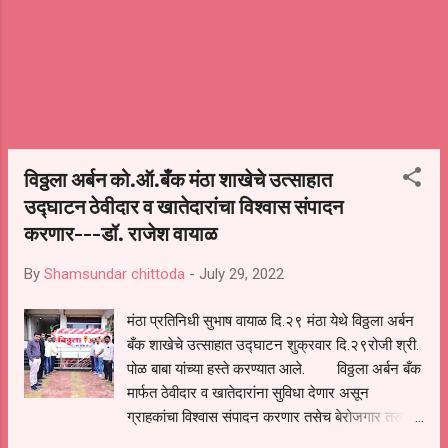
भावना व्यक्त केल्या. मधुकर निलेवाड हे प्रभाग क्र. दोनचे
अनुसूचित जमाती या प्रवर्गातून इच्छुक उमेदवार आहेत.
विठ्ठला अर्बन को.ऑ.बँक मंठा शाखेचे उत्साहात
उद्घाटन ठेवीदार व खातेदारांचा विश्वास संपादन
करणार---डॉ. राजेश वायाळ
By
Shamsundar chittoda
-
July 29, 2022
मंठा प्रतिनिधी सुभाष वायाळ दि.२९ मंठा येथे विठ्ठला अर्बन
बँक शाखेचे उत्साहात उद्घाटन शुक्रवार दि.२९रोजी श्री.
पोळ बाबा यांच्या हस्ते करण्यात आले. विठ्ठला अर्बन बँक
मार्फत ठेवीदार व खातेदारांना सुविधा देणार असून
ग्राहकांचा विश्वास संपादन करणार तसेच बेरोजगार तरुण,
शेतकरी, कर्मचारी यांना बँके मार्फत आर्थिक सक्षम बनविणार