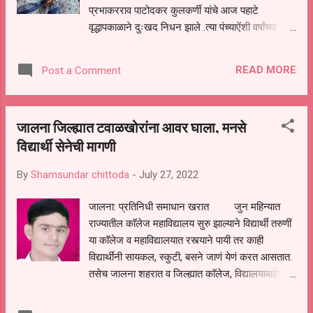
दिवसच ठेवले जातात एखाद्यावेळेस लाभार्थी हा त्या दोन
प्रभाकरराव पाटोदकर कुलकर्णी यांचे आज पहाटे
दिवसांमध्ये गेला नाही तर त्याचा आलेला पोषण आहार त...
वृद्धापकाळाने दुःखद निधन झाले .त्या पंच्याऐंशी वर्षांच्या
होत्या . त्यांच्या पश्चात एल.आय.सी.चे विकास
अधिकारी सुभाषराव पाटोदकर , ॲड.सुधीर कुलकर्णी ,तीन
READ MORE
Post a Comment
सुना ,नातु ,पणतू असा मोठा परिवार आहे .
जालना जिल्ह्यात टवाळखोरांना आवर घाला, मनसे
विद्यार्थी सेनेची मागणी
By
Shamsundar chittoda
-
July 27, 2022
जालना: प्रतिनिधी समाधान खरात जुन महिन्यात
राज्यातील काॅलेज महाविद्यालय सुरु झाल्याने विद्यार्थी तरुणीं
या काॅलेज व महाविद्यालयात रस्त्याने पायी तर काही
विद्यार्थींनी सायकल, स्कुटी, बसने जाणं येणं करत आसतात.
तसेच जालना शहरात व जिल्ह्यात काॅलेज, विद्यालयाबाहेर
टवाळखोरांची झुंबड ऊडतांना दिसुन येत आसल्याचे
महाराष्ट्र नवनिर्माण विद्यार्थी सेने सिद्धेश्वर काकडे यांनी