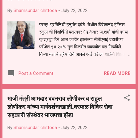
सरकारने काटेकोर पणे या ओबीसी समाजाकडे लक्ष देण्याचे
By
Shamsundar chittoda
-
July 22, 2022
काम केले व ओबीसी समाजाला न्याय मिळवण्यासाठी लक्ष
दिले‌‌. आज बीड येथे पुण्यश्लोक अहिल्यादेवी होळकर
परतूर: प्रतिनिधी हनुमंत दवंडे येथील विवेकानंद इंग्लिश
पुतळ्यासमोर प्रकाश भैय्या सोनसळे ओबीसी नेते यांच्या
स्कुल ची विद्यर्थिनी पत्रकार ऍड.केदार ज.शर्मा यांची कन्या
नेतृत्वाखाली ओबीसी समाजाला आरक्षण मंजूर झाल्याबद्दल
कु.श्रद्धा हिने आज जाहीर झालेल्या सीबीएसई दहावीच्या
प्रकाश भैय्या सोनसळे यांनी पेढे वाटून आनंद उत्सव
परीक्षेत ९४.२०% गुण मिळवीत घवघवीत यश मिळविले.
साजरा केला यामध्ये सर्व समा...
तिच्या यशाचे श्रेय तिने आपले आई वडील, शाळेचे शिक्षक व
ज्ञानदीप फाउंडेशन सेंटरचे संचालक काबरा सर व इतर
शिक्षक वृंदांना दिली आहे तिच्या यशाबद्दल तिचे माजी मंत्री
READ MORE
Post a Comment
बबनराव लोणीकर, नगराध्यक्षा विमालताई जेथलिया,
राहुलभैया लोणीकर, प्रकाशराव सोळंके, काबरा सर, शाळेचे
संचालक संदीप बाहेकर शिक्षक वृंद, पत्रकार अजय देसाई,
माजी मंत्री आमदार बबनराव लोणीकर व राहुल
बालाजी ढोबळे, शामसुंदर चित्तोड, राजकुमार भारूका,
लोणीकर यांच्या मार्गदर्शनाखाली,वरफळ विविध सेवा
कैलास सोळंके, माणिक जैस्वाल आदींसह मित्र परिवारांनी
सहकारी संस्थेवर भाजपचा झेंडा
अभिनंदन केले आहे.
By
Shamsundar chittoda
-
July 22, 2022