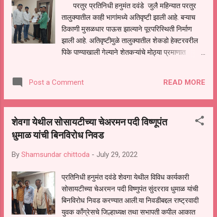
परतुर प्रतिनिधी हनुमंत दवंडे जुलै महिन्यात परतुर
आणि भंडाऱ्याचे आयोजन दरवर्षी करतात, हर हर महादेव
तालुक्यातील काही भागांमध्ये अतिवृष्टी झाली आहे. बऱ्याच
मंदिराला महाराष्ट्र शासनाने पर्यटन स्थळाचा क दर्जा
ठिकाणी मुसळधार पाऊस झाल्याने पूरपरिस्थिती निर्माण
दिलेला असून ग्रामपंचायत चे सरपंच पांडुरंग खराबे पाटील
झाली आहे. अतिवृष्टीमुळे तालुक्यातील शेकडो हेक्टरवरील
यांच्या पुढाकाराने ...
पिके पाण्याखाली गेल्याने शेतकऱ्यांचे मोठ्या प्रमाणात
नुकसान झाले आहे. त्यामुळे शासनाने तालुक्यात ओला
दुष्काळ जाहीर करावा व नुकसानीचे पंचनामे करून
READ MORE
Post a Comment
शेतकऱ्यांना हेक्टरी ५० हजार रुपयांची मदत द्यावी, अशी
मागणी शिवसंग्राम संघटनेच्या तालुकाध्यक्ष सचिन खरात
यांनी जिल्हाधिकाऱ्यांकडे करण्यात आली आहे शिवसंग्राम
शेवगा येथील सोसायटीच्या चेअरमन पदी विष्णूपंत
संघटनेच्या वतीने तहसीलदार यांच्या मार्फत
धुमाळ यांची बिनविरोध निवड
जिल्हाधिकाऱ्यांनादिलेल्या निवेदनात नमूद आहे की, परतुर
तालुक्यात गत दहा ते पंधरा दिवसांपासून सतत पाऊस सुरू
By
Shamsundar chittoda
-
July 29, 2022
आहे. पावसामुळे शेतकऱ्यांचे मोठे नुकसान झाले आहे. नदी-
नाल्यांना आलेल्या पुराचे शेतीत पाणी शिरून शेतजमीन
प्रतिनिधी हनुमंत दवंडे शेवगा येथील विविध कार्यकारी
पाण्याखाली आली आहे. पावसाचा जोर अद्यापही कायम आहे.
सोसायटीच्या चेअरमन पदी विष्णुपंत सुंदरराव धुमाळ यांची
अतिवृष्टीमुळे खरीप हंगामातील पिके केली आहे. बुडाल्यात
बिनविरोध निवड करण्यात आली.या निवडीबद्दल राष्ट्रवादी
जमा आहे. सोयाबीन, कापूस, मूग, उडीद, तूर आणि
युवक काँग्रेसचे जिल्हाध्यक्ष तथा सभापती कपील आकात
भाजीपाला पिकांचे प्रचंड नुकसान झाले आहे. पिकांचे