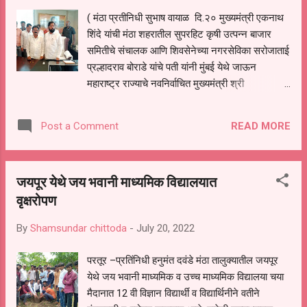
करण्यात येत आहे ही खऱ्या अर्थाने भारतीयांच्या दृष्टीने
( मंठा प्रतीनिधी सुभाष वायाळ दि.२० मुख्यमंत्री एकनाथ
अत्यंत महत्त्वपूर्ण बाब असून एखाद्या विशिष्ट परिवारात
शिंदे यांची मंठा शहरातील सुपरहिट कृषी उत्पन्न बाजार
जन्माला आलो यापेक्षा कर्तुत्व पाहून संधी दिली जाते ही बाब
समितीचे संचालक आणि शिवसेनेच्या नगरसेविका सरोजाताई
अत्यंत महत्त्वाची असून *स्वर्गीय पंतप्रधान अटल ब...
प्रल्हादराव बोराडे यांचे पती यांनी मुंबई येथे जाऊन
महाराष्ट्र राज्याचे नवनिर्वाचित मुख्यमंत्री श्री
एकनाथरावजी शिंदे यांची भेट घेऊन त्यांना मंठा शहर
तालुका विकासमय आणि सुजलाम सुफलाम करण्यासाठी
READ MORE
Post a Comment
भरीव निधीची मागणी केली असून मंठा तालुका हा शिवसेनेचा
बालेकिल्ला असून याकडेही मुख्यमंत्री एकनाथ शिंदे यांनी
लक्ष द्यावे म्हणून प्रल्हादराव बोराडे यांनी त्यांची भेट घेऊन
जयपूर येथे जय भवानी माध्यमिक विद्यालयात
साहेब, मंठा शहरा तालुक्याकडे आपले लक्ष असू द्या अशी
वृक्षरोपण
विनंती केली. (मंडळ शहराच्या विकासासाठी भरीव निधी
आणून शहराचा विकास मुख्यमंत्री एकनाथ शिंदे व आमदार
By
Shamsundar chittoda
-
July 20, 2022
बबनरावजी लोणीकर यांच्या माध्यमातून शहराचा विकास
करणार प्रल्हादराव बोराडे असा विश्वास व्यक्त केला.
परतूर –प्रतिंनिधी हनुमंत दवंडे मंठा तालुक्यातील जयपूर
(आगामी काळात मुख्यमंत्री एकनाथ शिंदे व बबनरावजी
येथे जय भवानी माध्यमिक व उच्च माध्यमिक विद्यालया चया
लोणीकर यांच्या माध्यमातून शहराचा विकास करणार-
मैदानात 12 वी विज्ञान विद्यार्थी व विद्यार्थिनीने वतीने
प्रल्हाद बोराडे)