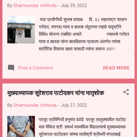
By
Shamsundar chittoda
-
July 29, 2022
असताना योगायोगाने शाळेत संस्थेचे सचिव कपिल आकार
तिथे आले होते त्यांना याची माहिती दिली असता त्यांनी
मंठा प्रतीनीधी सुभाष वायाळ दि. २८ महाराष्ट्र शासन
अनाथ मुलीचा वाढदिवस स्वतः साजरा करून सर्वांना
गरोदर, स्तनदा माता व बालक तंदुरुस्त राहावे यादृष्टीने
चिकित केले इतकेच नाही तर तिला आतापर्यंत शिक्षण देणारे
विविध योजना राबवित असते. त्यामध्ये गरोदर
तिच्या मामाची आर्थिक स्थिती ठीक नसल्याचे शिक्षक योगेश
माता व बालक यांना बालविकास प्रकल्प अंतर्गत त्यांचा
बरी दे यांनी सांगितले असता कपिलाकडे या मुलीची पुढील ...
शारीरिक विकास व्हावा यासाठी त्यांना सकस आहार
पुरविण्याचे काम या विभागामार्फत चालत असते. परंतु हा
विभागच जर गरोदर,स्तनदा माता व चिमुकले बालक यांच्या
READ MORE
Post a Comment
घशात जाणारा सकस पोषण आहार संबंधित विभागाच्या
खिशात जातो की काय हा प्रश्न उपस्थित होतो ? यामध्ये
संबंधित लाभार्थ्यांना दोन-तीन वेळा जाऊनही आहार वाटप
मुख्याध्यापक सुरेशराव पाटोदकर यांना मातृशोक
केला जात नाही. व त्यानंतर लाभार्थी कंटाळून तिकडे जाणे
सोडून देतो. कालांतराने नंतर लाभार्थी दुसऱ्या वेळेस गेल्यास
By
Shamsundar chittoda
-
July 27, 2022
मागील आहाराची चौकशी केली असता. मागील वेळेस पोषण
आहार आला नाही, कार्यालयात वरिष्ठ अधिकाऱ्यांना जमा
परतूर प्रतिनिधी हनुमंत दवंडे परतुर तालुक्यातील पाटोदा
करून घेतला, असे अनेक नाना प्रकारचे प्रश्न उपस्थित
माव येथिल श्री .समर्थ माध्यमिक विद्यालयाचे मुख्याध्यापक
केले जातात. तसेच पोषण आहार वाटपाचे दोन ते तीन
सुरेशराव पाटोदकर यांच्या मातोश्री श्रीमती मंगलाबाई