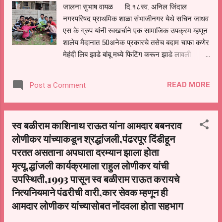
जालना सुभाष वायळ दि.१८स्व. अनिल जिंदाल
धोंडोपंत मानवतकर, डॉ.प्रतापसिंह चाटसे, अरामकिसन
नगरपरिषद प्राथमिक शाळा संभाजीनगर येथे सचिन जाधव
कांबळे, नगरसेवक राजेश खंदारे, अरुणभाऊ वाघमारे,
एस के ग्रुप यांनी स्वखर्चाने एक सामाजिक उपक्रम म्हणून
बाळासाहेब वांजोळकर,ॲड सिद्धार्थ अवसरमोल, प्रकाश
शालेय मैदानात 50अनेक प्रकारचे तसेच बदाम चाफा कणेर
घुले, शरदभाऊ मोरे, मारुती खनपटे, राज खनपटे, पिराजी
मेहंदी लिब झाडे बांबू मध्ये फिटिंग करून झाडे लावली
पवळे,...
उपस्थित ग्रुपचे सदस्य .राहुल कंळबकर . रुपेश
नाईक तसेच सर्व सदस्य यांनी शाळेला केलेल्या श्रमदान
READ MORE
Post a Comment
बद्दल सचिन जाधव एस जे ग्रुप चे धन्यवाद शाळेचे
मुख्याध्यापक राजेश मुंडलिक यांनी मानले.
स्व बळीराम काशिनाथ राऊत यांना आमदार बबनराव
लोणीकर यांच्याकडून श्रद्धांजली,पंढरपूर दिंडीहून
परतत असताना अपघाता दरम्यान झाला होता
मृत्यू,द्धांजली कार्यक्रमाला राहुल लोणीकर यांची
उपस्थिती,1993 पासून स्व बळीराम राऊत करायचे
नित्यनियमाने पंढरीची वारी,कार सेवक म्हणून ही
आमदार लोणीकर यांच्यासोबत नोंदवला होता सहभाग