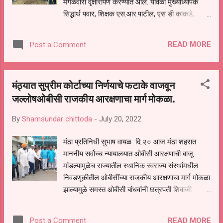
मंगळवारी वृक्षारोपण करण्यात आले. यावेळी मुख्याध्यापक
सिद्धार्थ पवार, शिक्षक एस.आर.पाटील, एस डी काकडे,
सचिन मस्के, गजानन तुरेराव, सुगण नितनवरे, जगन काळे,
एकनाथ वायाळ, रामेश्वर उबाळे, गजानन काकडे, उपस्थित
READ MORE
Post a Comment
होते. यावेळी महाविद्यालयातील 12 वी विज्ञान शाखेच्या
विद्यार्थी यांनी वृक्षरोपण कार्यक्रमात सहभाग घेतला,
विद्यालयाच्या परिसरात लावलेल्या झाडाची संगोपन करून
मंठ्यात सुप्रीम कोर्टाच्‍या निर्णयाचे फटाके वाजवून
संवर्धन करण्याची जबाबदारी उच्च महाविद्यालय घेणार
जल्लोषओबीसी राजकीय आरक्षणाचा मार्ग मोकळा.
असल्याची माहिती मुख्याध्यापक सिद्धार्थ पवार, यांनी दिली
आहे.
By
Shamsundar chittoda
-
July 20, 2022
मंठा प्रतिनिधी सुभाष वायळ दि.२० आज मंठा शहरात
माननीय सर्वोच्च न्यायालयात ओबीसी आरक्षणाची बाजू
मांडल्यामुळेच राज्‍यातील स्‍थानिक स्‍वराज्‍य संस्‍थांमधील
निवडणूकीतील ओबीसींच्‍या राजकीय आरक्षणाचा मार्ग मोकळा
झाल्यामुळे समस्त ओबीसी बांधवांनी छत्रपती शिवाजी
महाराज चौक व डॉ.बाबासाहेब पुतळ्या समोर फटाके वाजवून
जल्लोष साजरा केला. सुप्रीम कोर्टाने आज बाठिंया
READ MORE
Post a Comment