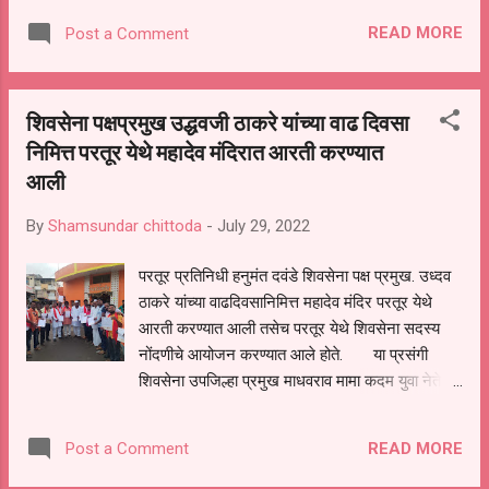
असल्याचे प्रतिपादन बँकेचे अध्यक्ष डॉक्टर राजेश वायाळ
READ MORE
Post a Comment
यांनी केले. यावेळी शेतकरी,व्यापारी, डॉक्टर, पत्रकार व
विविध क्षेत्रातील मान्यवर उपस्थित होते.यावेळी यांची
उपस्थिती होती. विठ्ठला अर्बन बँकच्या उद्घाटनासाठी
शिवसेना पक्षप्रमुख उद्धवजी ठाकरे यांच्या वाढ दिवसा
आलेल्या मान्यवरांचे स्वागत मदनराव वायाळ तसेच बँकेचे
निमित्त परतूर येथे महादेव मंदिरात आरती करण्यात
मॅनेजर किरण देशमुख यांनी केले.
आली
By
Shamsundar chittoda
-
July 29, 2022
परतूर प्रतिनिधी हनुमंत दवंडे शिवसेना पक्ष प्रमुख. उध्दव
ठाकरे यांच्या वाढदिवसानिमित्त महादेव मंदिर परतूर येथे
आरती करण्यात आली तसेच परतूर येथे शिवसेना सदस्य
नोंदणीचे आयोजन करण्यात आले होते. या प्रसंगी
शिवसेना उपजिल्हा प्रमुख माधवराव मामा कदम युवा नेते
नितीन भैया जेथलिया राष्ट्रवादी तालुका अध्यक्षय रमेश
काका सोळंके शिवसेना तालुका प्रमुख अशोक राव आघाव
READ MORE
Post a Comment
शिवसेना युवा नेते महेश भैया नळगे शिवसेना शहर प्रमुख
दत्ता पाटील सुरुंग किसान सेना उपजिल्हा प्रमुख कांताराव