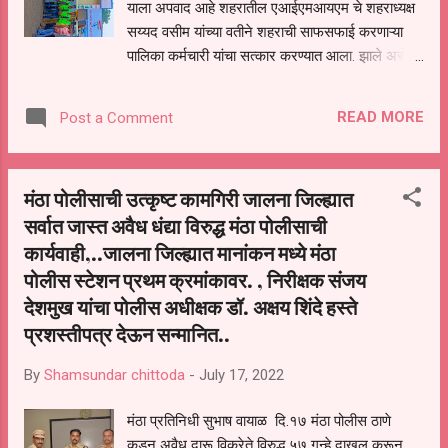
याला अपवाद आहे शहरातील एआईएमआयएम चे शहराध्यक्ष
मृत्यू झाला ही गोष्ट अतिशय दुर्दैवी असून मनाला बोचणारी
सय्यद वसीम यांच्या वतीने शहराची साफसफाई करणाऱ्या
आहे असे सांगतानाच आमदार लोणीकर म्हणा...
पालिका कर्मचारी यांचा सत्कार करण्यात आला. झाले असे
की मागील आठवड्यात आषाढी एकादशि व बकरी ईद हे
महत्वाचे सण साजरे करण्यात आले या सणाच्या काळात
READ MORE
Post a Comment
शहरातील विविध भागांतील स्वच्छता करून आपल्या
कर्तृत्वाची झलक दाखवून देणाऱ्या पालिका कर्मचारी यांनी
मुख्याधिकारी सुधीर गवळी व स्वच्छता अभियंता प्रमोद
मंठा पोलीसाची उत्कृष्ट कामगिरी जालना जिल्ह्यात
घाटेकर ,निरीक्षक रवी देशपांडे यांच्या मार्गदर्शनाखाली
सर्वात जास्त अवैध धंद्या विरुद्ध मंठा पोलीसाची
साफसफाई केली याबाबत नागरिकांमधून समाधान व्यक्त
कार्यवाही,..जालना जिल्ह्यात मानांकन मध्ये मंठा
करण्यात आला होता याबाबतची दखल घेत सय्यद वसीम व
त्यांच्या मित्रमंडळी यांनी दिनांक 17 जुलै रोजी पालिकेत
पोलीस स्टेशन प्रथम क्रमांकावर. , निरीक्षक संजय
जाऊन सफाई कामगार यांचा सत्कार केला यावेळी सय्यद
देशमुख यांचा पोलीस अधीक्षक डॉ. अक्षय शिंदे हस्ते
रहेमान,इसा अन्सारी,नईम भाई,शेख हसन,रज्जाक
प्रशस्तीपत्र देऊन सन्मानित..
कुरेशी,नजीब काजी,शेख आसेफ,अनिल पारीख यांच्यासह
पालिकेतील सफाई कामगार व अन्य कर्मचारी उपस्थित होते.
By
Shamsundar chittoda
-
July 17, 2022
मंठा प्रतिनिधी सुभाष वायाळ दि.१७ मंठा पोलीस ठाणे
कडून अवैध दारू विक्रेते विरुद्ध ५७ गुन्हे दाखल करून