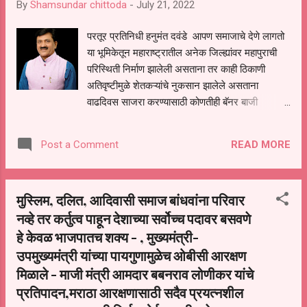
By
Shamsundar chittoda
-
July 21, 2022
परतूर प्रतिनिधी हनुमंत दवंडे आपण समाजाचे देणे लागतो
या भूमिकेतून महाराष्ट्रातील अनेक जिल्ह्यांवर महापुराची
परिस्थिती निर्माण झालेली असताना तर काही ठिकाणी
अतिवृष्टीमुळे शेतकऱ्यांचे नुकसान झालेले असताना
वाढदिवस साजरा करण्यासाठी कोणतीही बॅनर बाजी
पोस्टरबाजी जाहिरात बाजी न करण्याचे राज्याचे विकासप्रिय
उपमुख्यमंत्री देवेंद्र जी फडणवीस यांनी ठरवले असून सेवा
READ MORE
Post a Comment
समर्पण सप्तांतर्गत त्यांच्या वाढदिवसाचे औचित्य साधून
दिनांक 22 जुलै 2022 रोजी माजी मंत्री आमदार बबनराव
लोणीकर यांच्या परतुर येथील जनसंपर्क कार्यालयावर
मुस्लिम, दलित, आदिवासी समाज बांधवांना परिवार
रक्तदान शिबिराचे आयोजन करण्यात आले आहे त्याचबरोबर
नव्हे तर कर्तुत्व पाहून देशाच्या सर्वोच्च पदावर बसवणे
हजार शाळकरी गरजूवंत विद्यार्थ्यांना ड्रेसचे वाटप करण्यात
हे केवळ भाजपातच शक्य - , मुख्यमंत्री-
येणार असल्याची माहिती माजी मंत्री आमदार बबनराव
लोणीकर यांनी प्रसिद्धी पत्रकाद्वारे दिली आहे प्रसिद्धीस
उपमुख्यमंत्री यांच्या पायगुणामुळेच ओबीसी आरक्षण
दिलेल्या पत्रकात माजी मंत्री आमदार बबनराव लोणीकर
मिळाले - माजी मंत्री आमदार बबनराव लोणीकर यांचे
यांनी म्हटले आहे की, रक्तदान हे श्रेष्ठदान असून मागील
प्रतिपादन,मराठा आरक्षणासाठी सदैव प्रयत्नशील
कोरोना महामारीच्या काळात भारतीय जनता पार्टी आणि युवा