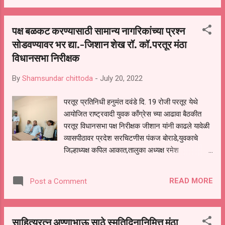
आमदार बबनराव लोणीकर यांनी स्वागत केले असून
मुख्यमंत्री एकनाथ शिंदे, भारतीय जनता पार्टी व
पक्ष बळकट करण्यासाठी सामान्य नागरिकांच्या प्रश्न
उपमुख्यमंत्री देवेंद्रजी फडणवीस यांनी यासंदर्भात
सोडवण्यावर भर द्या.-जिशान शेख रॉ. कॉ.परतूर मंठा
सातत्‍याने केलेल्‍या पाठपुराव्‍याचे हे यश असल्‍याचे मत माजी
विधानसभा निरीक्षक
मंत्री आमदार बबनराव लोणीकर यांनी व्‍यक्‍त केले आहे.
ओबीसींना राजकीय आरक्षण मिळण्‍याचा प्रश्‍न दिर्घकाळ
By
Shamsundar chittoda
-
July 20, 2022
प्रलंबित होता. हा प्रश्न निकाली निघावा यासाठी मुख्यमंत्री
एकनाथ शिंदे व उपमुख्यमंत्री श्री देवेंद्रजी फडणवीस
परतूर प्रतिनिधी हनुमंत दवंडे दि. 19 रोजी परतूर येथे
यांनी सातत्याने प्रयत्न केले होते. श्री देवेंद्रजी फडणवीस
आयोजित राष्ट्रवादी युवक काँग्रेस च्या आढावा बैठकीत
यांनी तर प्रयत्नांची पराकाष्ठा केली असून आमच्या हाती
परतूर विधानसभा पक्ष निरीक्षक जीशान यांनी काढले यावेळी
सत्ता द्या तीन महिन्यात आरक्षण मिळवून द...
व्यासपीठावर प्रदेश सरचिटणीस पंकज बोराडे,युवकाचे
जिल्हाध्यक्ष कपिल आकात,तालुका अध्यक्ष रमेश
सोळंके,विजय राखे,अखिल काजी,भागवत कडपे आदी
उपस्थित होते. यावेळी बोलताना श्री खान म्हणाले की
READ MORE
Post a Comment
पक्ष स्थापने पासून ते आज पर्यंत पक्षातील नेते कार्यकर्ते हे
सामान्य जनतेचे प्रश्न सोडवण्यासाठी सतत प्रयत्न करत
आला आहे याची पावती आगामी स्थानिक स्वराज्य संस्था च्या
साहित्यरत्न अण्णाभाऊ साठे स्मृतिदिनानिमित्त मंठा
निवडणुकीत मिळाल्या शिवाय राहणार नाही असे सांगत