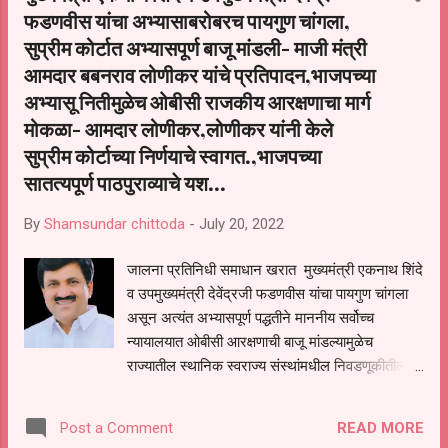
फडणवीस यांचा अभ्यासाबरोबरच पायगुण चांगला,
सुप्रीम कोर्टात अभ्यासपूर्ण बाजू मांडली- माजी मंत्री
आमदार बबनराव लोणीकर यांचे प्रतिपादन,भाजपच्या
अभ्यासू नितीमुळेच ओबीसी राजकीय आरक्षणाचा मार्ग
मोकळा- आमदार लोणीकर,लोणीकर यांनी केले
सुप्रीम कोर्टाच्‍या निर्णयाचे स्‍वागत.,भाजपच्या
सातत्‍यपूर्ण पाठपुराव्‍याचे यश...
By
Shamsundar chittoda
-
July 20, 2022
जालना प्रतिनिधी समाधान खरात मुख्यमंत्री एकनाथ शिंदे
व उपमुख्यमंत्री देवेंद्रजी फडणवीस यांचा पायगुण चांगला
असून अत्यंत अभ्यासपूर्ण पद्धतीने माननीय सर्वोच्च
न्यायालयात ओबीसी आरक्षणाची बाजू मांडल्यामुळेच
राज्‍यातील स्‍थानिक स्‍वराज्‍य संस्‍थांमधील निवडणूकीतील
ओबीसींच्‍या राजकीय आरक्षणाचा मार्ग मोकळा झाला आहे.
सुप्रीम कोर्टाने आज बाठिंया आयोगाचा अहवाल मान्‍य केला
READ MORE
Post a Comment
आहे. सुप्रीम कोर्टाच्‍या या निर्णयाचे भाजपा नेते माजीमंत्री