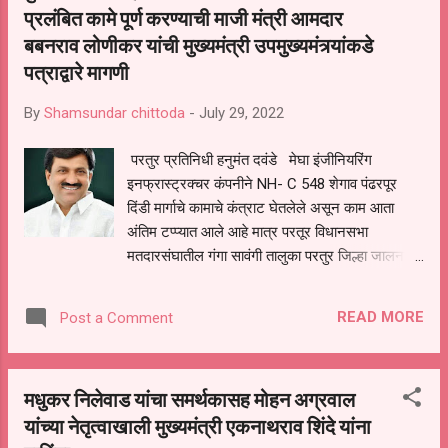
यांच्यापर्यंत पोहोचवल्या नसल्याने आता पंचायत समिती व
प्रलंबित कामे पूर्ण करण्याची माजी मंत्री आमदार
जिल्हा परिषदेच्या माध्यमातुन स्थानिक स्वराज्य संस्थांमध्ये
बबनराव लोणीकर यांची मुख्यमंत्री उपमुख्यमंत्र्यांकडे
आपले प्रतिनिधित्व करण्यासाठी गाव,तांडा वाडी,वस्तीवरील
पत्राद्वारे मागणी
होतकरू तरुणांना निवडणुकीत उतरवून तसेच समाजातील
सर्वच जाती धर्मातील समुहाला सोबत घेत समविचारी पक्ष
By
Shamsundar chittoda
-
July 29, 2022
पंचायत समिती व जिल्ह...
परतुर प्रतिनिधी हनुमंत दवंडे मेघा इंजीनियरिंग
इनफ्रास्ट्रक्चर कंपनीने NH- C 548 शेगाव पंढरपूर
दिंडी मार्गाचे कामाचे कंत्राट घेतलेले असून काम आता
अंतिम टप्प्यात आले आहे मात्र परतूर विधानसभा
मतदारसंघातील गंगा सावंगी तालुका परतुर जिल्हा जालना
येथील गोदावरी नदीच्या पुलाचे काम भूसंपादनाचे कारण पुढे
करत कंपनीने जाणीवपूर्वक केले नसल्याचे माजी मंत्री
READ MORE
Post a Comment
आमदार बबनराव लोणीकर यांनी राज्याचे मुख्यमंत्री
एकनाथजी शिंदे व राज्याचे उपमुख्यमंत्री देवेंद्रजी
फडणवीस यांना पत्र लिहून कळविले आहे शेगाव पंढरपूर
मधुकर निलेवाड यांचा समर्थकासह मोहन अग्रवाल
दिंडी मार्गावरून विदर्भातून सोलापूर पंढरपूर आदी भागांमध्ये
यांच्या नेतृत्वाखाली मुख्यमंत्री एकनाथराव शिंदे यांना
मोठ्या हजारो वाहनांची नियमितपणे येजा असते मात्र सावंगी
गंगा येथील गोदावरी नदीवरील पुलाचे काम न झाल्यामुळे