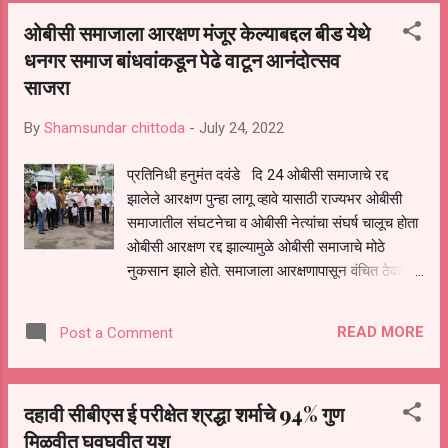
अनेकदा येरझरा सुरु असायच्या परंतु त्याचा काहीही उपयोग
ओबीसी समाजाला आरक्षण मंजूर केल्याबद्दल बीड येथे
झाला नाही. परंतु हिंदुत्वाचा विचार घेऊन पुन्हा एकदा भाजप-
धनगर समाज बांधवांकडून पेढे वाटून आनंदोत्सव
शिवसेना सरकार सत्तेत आलं आणि हा कक्ष पुन्हा सुरु झाला
साजरा
याचा मनस्वी आनंद असून सामान्य व गरजू रुग्णांना यामुळे
मोठा आधार मिळणार असल्याचे भाजपा जालना ग्रामीण
By
Shamsundar chittoda
-
July 24, 2022
तालुका सरचिटणीस प्रा. सहदेव मोरे पाटील यांनी यावेळी
सांगितले. "मुख्यमंत्री वैद्यकीय आरोग्य सहाय्यता कक्ष" सुरु
प्रतिनिधी हनुमंत दवंडे दि 24 ओबीसी समाजाचे रद्द
करण्यासाठी सातत्याने प्रयत्नशील असणारे मा. मुख्यमंत्री
झालेले आरक्षण पुन्हा लागू व्हावे यासाठी राज्यभर ओबीसी
श्री.एकनाथजी शिंदे साहेब, मा.उप मुख्यमंत्री श्री.
समाजातील संघटनेचा व ओबीसी नेत्यांचा संघर्ष चालूच होता
देवेन्द्रजी फडणवीस साहेब, मा.आ...
ओबीसी आरक्षण रद्द झाल्यामुळे ओबीसी समाजाचे मोठे
नुकसान झाले होते. समाजाला आरक्षणापासून वंचित ठेवले
जात होते काही निवडणुकीमध्ये ओबीसी समाजाला संधी
मिळत नव्हती ओबीसी समाजाचा राज्यभर मोठमोठाले
READ MORE
Post a Comment
आंदोलन, मोठमोठे मोर्चे ,मोठ मोठाले रस्ता रोको, करून सुद्धा
या ओबीसी समाजाच्या न्याय हक्कासाठी व न्याय
मिळवण्यासाठी सरकारकडे वेळोवेळी मागणी निवेदन ओबीसी
दहावी सीबीएस ई परीक्षेत श्रद्धा शर्माचे 94% गुण
नेते करत होते‌‌. परंतु या समाजाकडे दुर्लक्ष केले जात होते.
मिळवीत घवघवीत यश
राज्यात सत्ता परिवर्तन झाल्याच्या नंतर शिंदे- फडवणीस