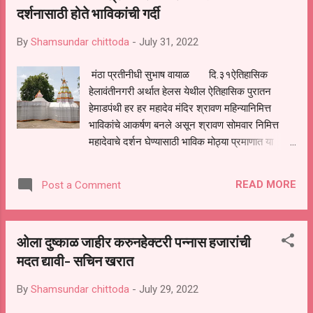
दर्शनासाठी होते भाविकांची गर्दी
By
Shamsundar chittoda
-
July 31, 2022
मंठा प्रतीनीधी सुभाष वायाळ दि.३१ऐतिहासिक
हेलावंतीनगरी अर्थात हेलस येथील ऐतिहासिक पुरातन
हेमाडपंथी हर हर महादेव मंदिर श्रावण महिन्यानिमित्त
भाविकांचे आकर्षण बनले असून श्रावण सोमवार निमित्त
महादेवाचे दर्शन घेण्यासाठी भाविक मोठ्या प्रमाणात या
ठिकाणी गर्दी करतात. मंठा शहराच्या पूर्वेस जवळच
असलेल्या नगरीला ऐतिहासिक वारसा लाभलेला आहे या गाव
READ MORE
Post a Comment
व शिवारात 12 मारुती मंदिर जागृत, गणपती मंदिर, दत्तात्रय
मंदिर, कालिंका देवी माता मंदिर, हेमावती देवी मंदिर, गोंदेश्वर
महादेव मंदिर,पुरातन बारव आहे. हेमाडपंथी राजा मामा- भांजे
ओला दुष्काळ जाहीर करुनहेक्टरी पन्नास हजारांची
यांच्या आकर्षक मूर्ती या गावात आहेत श्रावण महिन्यानिमित्त
मदत द्यावी- सचिन खरात
दररोज व विशेष करून श्रावण सोमवारी हर हर महादेव
मंदिरात महादेवाचे दर्शन घेण्यासाठी भाविक मोठी गर्दी
By
Shamsundar chittoda
-
July 29, 2022
करतात आपल्या इच्छा आकांक्षा व इच्छित कामे पूर्ण
करण्यासाठी अनेक जण या ठिकाणी अभिषेक, दर्शन, संकल्प