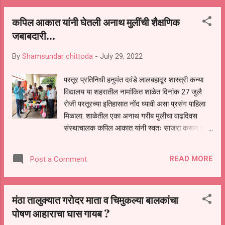
सोळंके कॉग्रेस तालुका अध्यक्ष बाबाजी घाडगे नगरसेवक
कपिल आकात यांनी घेतली अनाथ मुलींची शैक्षणिक
बाबुरावजी हिवाळे शिवसेना दलित आघाडी तालुकाप्रमुख
जबाबदारी...
मधुकर पाईकराव विठ्ठलराव वटाने आबासाहेब कदम वसंत
बरकुले रामजी सोळंके गोविंद मुंदडा रोहित अग्रवाल दिपक
By
Shamsundar chittoda
-
July 29, 2022
कदम सुदर्शन धुमाळ बाळू गाते शिवा पवार गणेश लालजरे
शंकर भापकर बापू घटमळ गोपाल माने अशोक धुमाळ मंगेश
परतूर प्रतिनिधी हनुमंत दवंडे लालबहादूर शास्त्री कन्या
भुसारे व इतर शिवसेनीक मोठ्या संखेने उपस्थित होते महा
विद्यालय या शहरातील नामांकित शाळेत दिनांक 27 जुलै
आरतीचे आयोजक युवा सेना शहर प्रमुख राहुल भैया कदम
रोजी परतूरच्या इतिहासात नोंद घ्यावी असा प्रसंग पाहिला
होते
मिळाला. शाळेतील एका अनाथ गरीब मुलीचा वाढदिवस
संस्थाचालक कपिल आकात यांनी स्वतः साजरा करून त्या
मुलीची पुढील शिक्षणाची जबाबदारी स्वीकारली. परतुर
येथील लालबहादूर शास्त्री कन्या विद्यालयाची इयत्ता
READ MORE
Post a Comment
आठवीत शिकणारी विद्यार्थिनी कुमारी जागृती पिसाळ या
मुलीचे आई-वडील तीन महिन्यांचे असतानाच वारले परतूर
शहरातील देवकर गल्लीत राहणारे तिचे मामा गणेश घोडके
मंठा तालुक्यात गरोदर माता व चिमुकल्या बालकांचा
यांनी तिला परिस्थिती गरीब असताना शिक्षण सुरू ठेवले.
पोषण आहाराचा घास गायब ?
शाळेत मुलींचा वाढदिवस साजरा करण्याची परंपरा असल्याने
दिनांक 27 जुलैला या मुलीचा वाढदिवस साजरा केला जात