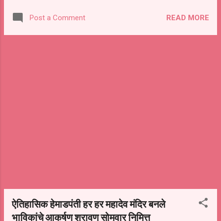
पुढे बोलताना सेवानिवृत्त शिक्षक रमाकांत बरीदे म्हणाले की,
READ MORE
Post a Comment
मी माझ्या 30 वर्षाच्या नोकरीत खडू व फळा यात कधीच
अंतर पडू दिले नाही. नवीन भरती झालेल्या शिक्षकांनी पण ही
गोष्ट पाळलीच पाहिजे असे ते म्हणाले यावेळी म्हणाले,
दरम्यान यावेळी मा.नगराध्यक्ष विनायक काळे,विजय
राखे,राजेश कानपुडे, डॉ.संजय पुरी,लक्ष्मीकांत राऊत
आदींनी आपली मनोगत व्यक्त केली. यावेळी कार्यक्रमाला
शंकरराव पवार,अंकुश बागल,अंकुश तेलगड,अखिल
काजी,आरिफ आली, अँड.जगन्नाथ बागल,विष्णू कदम,विष्णू
ढवळे, अशोक माने,लक्ष्मीकांत माने,प्रल्हाद माने,नंदलाल
कपाळे, प्रभाकर बागल,सतीश गवळी,चंद्रकांत कपाळे,
डॉ.गजानन केशरखाणे, डी. बी. काळे, ईश्वर दडमल,श्री
पिंपळे,नितीन गवळी,सोनुभाऊ बरीदे,...
ऐतिहासिक हेमाडपंती हर हर महादेव मंदिर बनले
भाविकांचे आकर्षण श्रावण सोमवार निमित्त