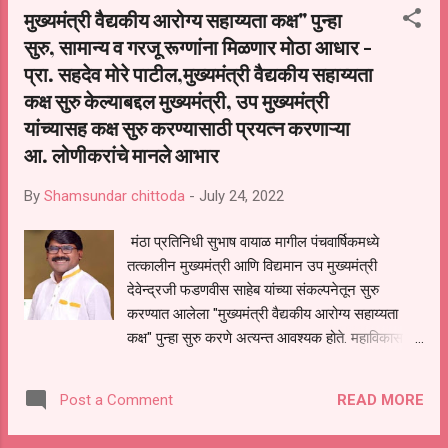
मुख्यमंत्री वैद्यकीय आरोग्य सहाय्यता कक्ष" पुन्हा
सत्यदीप नंदकिशोर प्रधान, अश्विनी संतोष धाबे,खाटिक
सुरु, सामान्य व गरजू रूग्णांना मिळणार मोठा आधार -
शाहिन जावेद,शमीम युसुफ बागवान, समीना तोफिक बागवान,
प्रा. सहदेव मोरे पाटील,मुख्यमंत्री वैद्यकीय सहाय्यता
या समितीने सर्वांना असा विश्वास दिला की, शालेय गुणवत्ता
वाढवने व मुलांचे भवितव्य उज्वल व्हावे. व शालेय
कक्ष सुरु केल्याबद्दल मुख्यमंत्री, उप मुख्यमंत्री
व्यवस्थापनामध्ये पारदर्शकता यावी. शाळाबाह्य व अपंग
यांच्यासह कक्ष सुरु करण्यासाठी प्रयत्न करणाऱ्या
मुलांना शैक्षणिक प्रवाहात आणणे, पायाभूत व भौतिक सुविधा
आ. लोणीकरांचे मानले आभार
उपलब्ध करून देणे, शैक्षणिक प्रगतीचा आढावा घेणे,
शिक्षकांच्या समस्याचे निराकरण करणे व त्यांच्या कर्तव्याचा
By
Shamsundar chittoda
-
July 24, 2022
पाठपुरावा करणे,शालेय विकास आराखडा तयार करणे...
मंठा प्रतिनिधी सुभाष वायाळ मागील पंचवार्षिकमध्ये
तत्कालीन मुख्यमंत्री आणि विद्यमान उप मुख्यमंत्री
देवेन्द्रजी फडणवीस साहेब यांच्या संकल्पनेतून सुरु
करण्यात आलेला "मुख्यमंत्री वैद्यकीय आरोग्य सहाय्यता
कक्ष" पुन्हा सुरु करणे अत्यन्त आवश्यक होते. महाविकास
आघाडी सरकारच्या काळात अनेकांनी हा कक्ष सुरु
करण्याबाबत वारंवार विनंती केली होती, परंतु तत्कालीन
READ MORE
Post a Comment
मुख्यमंत्री कार्यालयाने याबाबत कोणतीही सकारात्मक
कार्यवाही केली नाही अनेक रुग्णाच्या वारंवार या कक्षाकडे