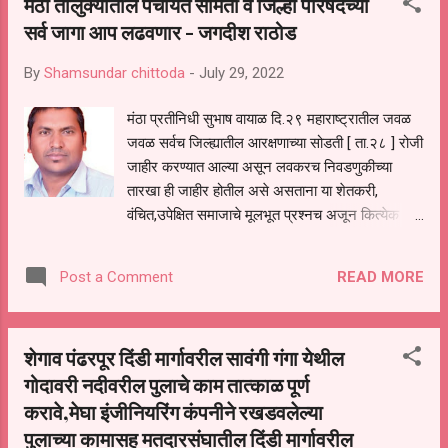
मंठा तालुक्यातील पंचायत समिती व जिल्हा परिषदेच्या
सर्व जागा आप लढवणार - जगदीश राठोड
By
Shamsundar chittoda
-
July 29, 2022
मंठा प्रतीनिधी सुभाष वायाळ दि.२९ महाराष्ट्रातील जवळ
जवळ सर्वच जिल्ह्यातील आरक्षणाच्या सोडती [ ता.२८ ] रोजी
जाहीर करण्यात आल्या असून लवकरच निवडणुकीच्या
तारखा ही जाहीर होतील असे असताना या शेतकरी,
वंचित,उपेक्षित समाजाचे मूलभूत प्रश्नच अजून कित्येक
वर्षापासून प्रलंबित आसल्याने तांडा,वाडी वस्त्यांपर्यंत
विकासाची गंगा पोहोचवण्यासाठी आम आदमी पार्टी
READ MORE
Post a Comment
संघटनमंत्री मराठवाडा विभाग सुग्रीव मुंढे यांच्या
नेतृत्वाखाली मराठवाड्यातील होऊ घातलेल्या आगामी पंचायत
समिती व जिल्हा परिषदच्या निवडणुकांसाठी आता कंबर
शेगाव पंढरपूर दिंडी मार्गावरील सावंगी गंगा येथील
कसली आहे. या शेतकरी,वंचित,उपेक्षित, दुर्लक्षित
गोदावरी नदीवरील पुलाचे काम तात्काळ पूर्ण
समाजाला कोणी वाली नसल्याने यांचा फक्त मतदानासाठीच
करावे,मेघा इंजीनियरिंग कंपनीने रखडवलेल्या
आज आजपर्यंत वापर करण्यात आलेला असून कोणत्याही
प्रकारच्या मूलभूत गरजा व सुख सुविधा आजपर्यंत
पुलाच्या कामासह मतदारसंघातील दिंडी मार्गावरील