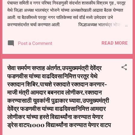
पंचायत समिती व नगर परिषद निवडणुकी संदर्भात शासकीय विश्राम गृह , परतूर
देवेंद्रजींनी राज्याच्या विकासासाठी अनेक योजना अमलात
येथे जिल्हा अध्यक्ष भालचंद्र भोजने यांच्या अध्यक्षतेखाली आढावा बैठक घेण्यात
आणल्या त्यामध्ये प्रामुख्याने शेतकऱ्यांच्या हिताच्या
आली. या बैठकीमध्ये परतूर नगर पालिकेच्या सर्व वॉर्ड मध्ये उमेदवार उभे
योजनांबरोबरच सर्वसामान्य दिलासा देणाऱ्या योजन...
करण्यासंदर्भात चर्चा करण्यात आली. जिल्हाअध्यक्ष भालचंद्र भोजने
यांनी सर्व कार्यकर्त्यांना झटून कामाला लागण्याच्या सूचना दिल्या. गरजवंत लोकांना
रेशकार्ड मिळत नसल्याचा प्रश्न उपस्थित होताच लवकरच तहसील कार्यालयावर
READ MORE
Post a Comment
मोर्चा काढणार असल्याचे सांगण्यात आले . या वेळी वंचित बहुजन आघाडीचे नेते
चोखाजी सौदर्य, जालना जिल्हा उपाध्यक्ष रोहन वाघमारे, डॉ किशोर
त्रिभुवन,जिल्हा महासचिव शाफिक आत्तार, जिल्हा संघटक हनुमंत मोरे, माजी
सेवा समर्पण सप्ताह अंतर्गत,उपमुख्यमंत्री देवेंद्र
जिल्हा अध्यक्ष गौतम खंडागळे,मंठा तालुका अध्यक्ष सुभाष जाधव,सुरेश काळे शहर
फडणवीस यांच्या वाढदिवसानिमित्त परतुर येथे
अध्यक्ष राहुल नाटकर, उपाध्यक्ष बाळू कदम , संघटक प्रदीप साळवे, महासचिव
रामा कोयते, सचिव दीपक कचरू हिवाळे, सहसंघटक प्रशांत वाकळे,सल्लागार
रक्तदान शिबिर,पाचशे रक्तदाते रक्तदान करणार-
अशोक ठोके, परतुर तालुका अध्यक्ष ...
माजी मंत्री आमदार बबनराव लोणीकर,रक्तदान
करण्यासाठी युवकांनी पुढाकार घ्यावा,उपमुख्यमंत्री
देवेंद्र फडणवीस यांच्या वाढदिवसानिमित्त आमदार
लोणीकर यांच्या हस्ते विद्यार्थ्यांना करण्यात येणार
ड्रेस वाटप1000 विद्यार्थ्यांना करण्यात येणार वाटप