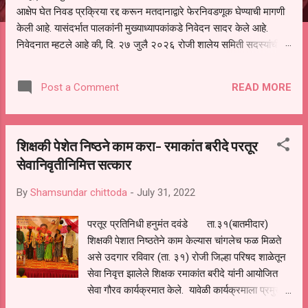
आक्षेप घेत निवड प्रक्रिया रद्द करून मतदानाद्वारे फेरनिवडणूक घेण्याची मागणी
केली आहे. यासंदर्भात पालकांनी मुख्याध्यापकांकडे निवेदन सादर केले आहे.
निवेदनात म्हटले आहे की, दि. २७ जुलै २०२६ रोजी शालेय समिती सदस्यांची
निवड करण्यात आली. मात्र, बैठकीची वेळ व निवड प्रक्रियेची पुरेशी माहिती
अनेक पालकांना देण्यात आली नसल्याने मोठ्या संख्येने पालक बैठकीस उपस्थित
READ MORE
Post a Comment
राहू शकले नाहीत. तसेच सर्व पालकांना विश्वासात न घेता निवड प्रक्रिया पूर्ण
करण्यात आल्याचा आरोपही करण्यात आला आहे. यामुळे संबंधित निवड अमान्य
करून ती रद्द करण्यात यावी आणि सर्व पालकांच्या उपस्थितीत मतदान पद्धतीने
शिक्षकी पेशेत निष्ठने काम करा- रमाकांत बरीदे परतूर
शालेय समितीची फेरनिवडणूक घेण्यात यावी, अशी मागणी पालकांनी केली आहे. या
निवेदनाच्या प्रती जिल्हा शिक्षण अधिकारी (प्राथमिक), जालना तसेच तालुका
सेवानिवृतीनिमित्त सत्कार
शिक्षण अधिकारी, परतूर यांनाही पाठविण्यात आल्या असून प्रशासन याबाबत काय
By
Shamsundar chittoda
-
July 31, 2022
निर्णय घेते, याकडे पालकांचे लक्ष लागले आहे. या न...
परतूर प्रतिनिधी हनुमंत दवंडे ता.३१(बातमीदार)
शिक्षकी पेशात निष्ठतेने काम केल्यास चांगलेच फळ मिळते
असे उदगार रविवार (ता. ३१) रोजी जिल्हा परिषद शाळेतून
सेवा निवृत्त झालेले शिक्षक रमाकांत बरीदे यांनी आयोजित
सेवा गौरव कार्यक्रमात केले. यावेळी कार्यक्रमाला प्रमुख
पाहुणे म्हणून डॉ.प्रमोद कुमावत हे उपस्थित होते. या वेळेस