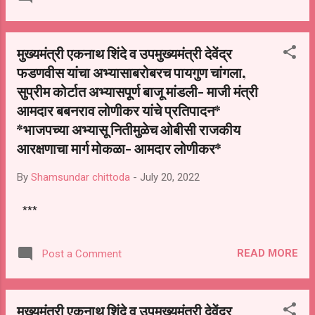
आयोगाचा अहवाल मान्‍य केला आहे. सुप्रीम कोर्टाच्‍या या
निर्णयाचे समस्त ओबीसी बांधवांनी स्वागत केले आहे.
ओबीसींना राजकीय आरक्षण मिळण्‍याचा प्रश्‍न दिर्घकाळ
मुख्यमंत्री एकनाथ शिंदे व उपमुख्यमंत्री देवेंद्र
प्रलंबित होता. हा प्रश्न निकाली. या निर्णयामुळे ओबीसी
फडणवीस यांचा अभ्यासाबरोबरच पायगुण चांगला,
प्रवर्गातील लोकप्रतिनिधींना महापालिका, नगरपालिका,
सुप्रीम कोर्टात अभ्यासपूर्ण बाजू मांडली- माजी मंत्री
पंचायत समिती, जिल्हा परिषद, नगरपंचायतीच्या प्रमुख
पदावर काम करण्याची संधी मिळेल. इच्छा असेल तर
आमदार बबनराव लोणीकर यांचे प्रतिपादन*
कोणतेही काम करा त्यात नक्की यश मिळेल हेच आजच्या या
*भाजपच्या अभ्यासू नितीमुळेच ओबीसी राजकीय
निकालातून दिसून येत आहे. राज्यात जिल्हा परिषदा,
आरक्षणाचा मार्ग मोकळा- आमदार लोणीकर*
पंचायत समित्या, नगरपालिका, महापालिका, नगरपंचायती
आणि ग्रामपंचायतीमध्ये ओबीसी राजकीय आरक्षण लागू
By
Shamsundar chittoda
-
July 20, 2022
झाल्यास महापालिकांमध्...
***
READ MORE
Post a Comment
मुख्यमंत्री एकनाथ शिंदे व उपमुख्यमंत्री देवेंद्र