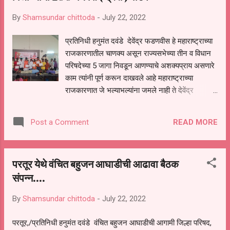
भारतीय जनता पक्षाचे...
By
Shamsundar chittoda
-
July 22, 2022
प्रतिनिधी हनुमंत दवंडे देवेंद्र फडणवीस हे महाराष्ट्राच्या
राजकारणातील चाणक्य असून राज्यसभेच्या तीन व विधान
परिषदेच्या 5 जागा निवडून आणण्याचे अशक्यप्राय असणारे
काम त्यांनी पूर्ण करून दाखवले आहे महाराष्ट्राच्या
राजकारणात जे भल्याभल्यांना जमले नाही ते देवेंद्र
फडणवीस यांनी करून दाखवले त्यामुळेच राज्याचे लोकप्रिय
उपमुख्यमंत्री देवेंद्रजी फडणवीस हे महाराष्ट्र राज्याला
READ MORE
Post a Comment
लाभलेले अलौकिक नेतृत्व असून त्यांच्या नेतृत्वाखाली
महाराष्ट्र राज्याने विकास कामामध्ये कात टाकली असून
महाराष्ट्रातील विकासाचा रथ जोमाने सुरू आहे मागील
परतूर येथे वंचित बहुजन आघाडीची आढावा बैठक
पंचवार्षिक मध्ये मुख्यमंत्री पदाचा कार्यकाळात
संपन्न....
महाराष्ट्रातील विकासाचा अनुशेष भरून काढण्याचं काम
देवेंद्रजी फडणवीस यांनी केल आहे असे प्रतिपादन माजी
By
Shamsundar chittoda
-
July 22, 2022
मंत्री आमदार बबनराव लोणीकर यांनी केले मागील
पंचवार्षिक मध्ये देवेंद्र फडणवीस मुख्यमंत्री असताना
परतूर,/प्रतिनिधी हनुमंत दवंडे वंचित बहुजन आघाडीची आगामी जिल्हा परिषद,
राज्याला विकासाच्या पथावर घेऊन जात असताना