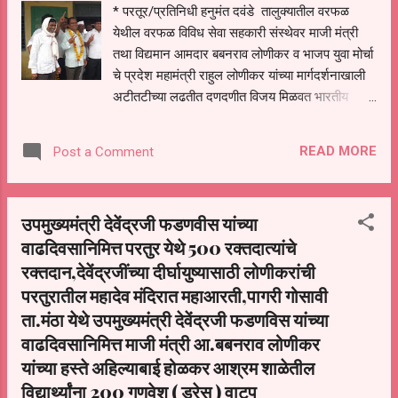
* परतूर/प्रतिनिधी हनुमंत दवंडे तालुक्यातील वरफळ
येथील वरफळ विविध सेवा सहकारी संस्थेवर माजी मंत्री
तथा विद्यमान आमदार बबनराव लोणीकर व भाजप युवा मोर्चा
चे प्रदेश महामंत्री राहुल लोणीकर यांच्या मार्गदर्शनाखाली
अटीतटीच्या लढतीत दणदणीत विजय मिळवत भारतीय
जनता पक्षाचा झेंडा विविध सेवा सहकारी संस्थेवर
फडकवला. यात चेअरमन पदी सतिष माणिकराव कुलकर्णी
READ MORE
Post a Comment
तर व्हाईस चेअरमन पदी हयात खान दाऊद खान यांनी बाजी
मारली यावेळी राहुल लोणीकर यांनी सांगितले की सहकार
क्षेत्राला भरारी देण्यासाठी सहकारी संस्थाच्या माध्यमातून
उपमुख्यमंत्री देवेंद्रजी फडणवीस यांच्या
गावगाड्यातील शेतकऱ्यांना सक्षम करण्यासाठी माजी मंत्री
वाढदिवसानिमित्त परतुर येथे 500 रक्तदात्यांचे
आमदार बबनराव लोणीकर यांच्या माध्यमातून सहकार
रक्तदान,देवेंद्रजींच्या दीर्घायुष्यासाठी लोणीकरांची
क्षेत्रात उलेखनीय कार्य करणार आहोत तसेच वरफळ
येथील शेतकरी यांनी भारतीय जनता पक्षांवर दाखवलेल्या
परतुरातील महादेव मंदिरात महाआरती,पागरी गोसावी
विश्वासा बद्दल ही श्री राहुल लोणीकर यांनी आभार मानले
ता.मंठा येथे उपमुख्यमंत्री देवेंद्रजी फडणविस यांच्या
यावेळी राहुल लोणीकर, नवनिर्वाचित चेअरमन सतिष
वाढदिवसानिमित्त माजी मंत्री आ.बबनराव लोणीकर
कुलकर्णी, व्हाईस चेअरमन हयात खान पठाण,रामकीसन
यांच्या हस्ते अहिल्याबाई होळकर आश्रम शाळेतील
रुपनर,गुलाब सावंत,सुधाकर बेरगुडे उद्धव गोरे,सरपंच नदीम
विद्यार्थ्यांना 200 गणवेश ( ड्रेस ) वाटप
पटेल,अश्रोबा गोरे,गजानन गोरे,रंजित बेरगुडे, यांच्यासह