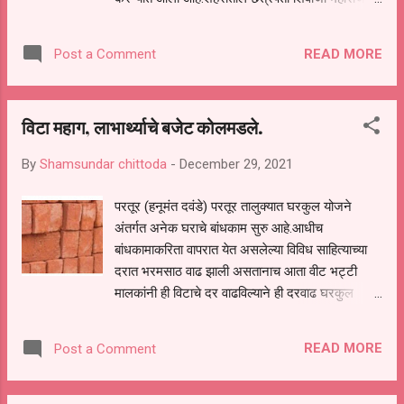
कुरधने, अनिल गायकवाड,श...
चौक ते विडोळी फाट्यापर्यत रस्त्याच्या दोन्ही कडेला पांढऱ्या
रंगाचा पट्टा ओढण्यात येणार आहे. याप्रसंगी
READ MORE
Post a Comment
मुख्याधिकारी सतिश कुलकर्णी , पोलिस निरीक्षक संजय
देशमुख,पोलीस उपनिरिक्षक अस्मान शिंदे,पोहेकाॅ.दिपक
ढवळे,प्रशांत काळे यांची उपस्थिती होती.
विटा महाग, लाभार्थ्याचे बजेट कोलमडले.
By
Shamsundar chittoda
-
December 29, 2021
परतूर (हनूमंत दवंडे) परतूर तालुक्यात घरकुल योजने
अंतर्गत अनेक घराचे बांधकाम सुरु आहे.आधीच
बांधकामाकरिता वापरात येत असलेल्या विविध साहित्याच्या
दरात भरमसाठ वाढ झाली असतानाच आता वीट भट्टी
मालकांनी ही विटाचे दर वाढविल्याने ही दरवाढ घरकुल
लाभार्थ्याचे बजेट बिघडवणारी ठरत आहे .शासनाच्या
पंतप्रधान घरकुल योजना ,शबरी घरकुल योजना ,रमाई
READ MORE
Post a Comment
घरकुल योजना, समाज कल्याण विभाग घरकुल योजने
अंतर्गत परतूर तालुक्यातील अनेक लाभार्थ्यांना घरकुल मंजूर
करण्यात आले आहे. या लाभार्थ्यांना विशिष्ट मर्यादित घरकुल