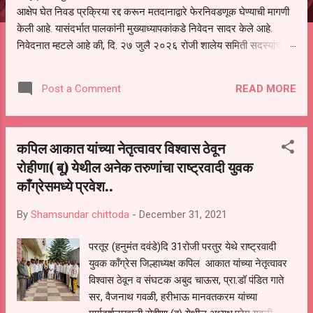
आक्षेप घेत निवड प्रक्रिया रद्द करून मतदानाद्वारे फेरनिवडणूक घेण्याची मागणी
केली आहे. यासंदर्भात पालकांनी मुख्याध्यापकांकडे निवेदन सादर केले आहे.
निवेदनात म्हटले आहे की, दि. २७ जुलै २०२६ रोजी शालेय समिती सदस्यांची
निवड करण्यात आली. मात्र, बैठकीची वेळ व निवड प्रक्रियेची पुरेशी माहिती
अनेक पालकांना देण्यात आली नसल्याने मोठ्या संख्येने पालक बैठकीस उपस्थित
READ MORE
Post a Comment
राहू शकले नाहीत. तसेच सर्व पालकांना विश्वासात न घेता निवड प्रक्रिया पूर्ण
करण्यात आल्याचा आरोपही करण्यात आला आहे. यामुळे संबंधित निवड अमान्य
करून ती रद्द करण्यात यावी आणि सर्व पालकांच्या उपस्थितीत मतदान पद्धतीने
कपिल आकात यांच्या नेतृत्वावर विश्वास ठेवून
शालेय समितीची फेरनिवडणूक घेण्यात यावी, अशी मागणी पालकांनी केली आहे. या
निवेदनाच्या प्रती जिल्हा शिक्षण अधिकारी (प्राथमिक), जालना तसेच तालुका
रोहीणा( बू) येथील अनेक तरुणांचा राष्ट्रवादी युवक
शिक्षण अधिकारी, परतूर यांनाही पाठविण्यात आल्या असून प्रशासन याबाबत काय
काँग्रेसमध्ये प्रवेश..
निर्णय घेते, याकडे पालकांचे लक्ष लागले आहे. या न...
By
Shamsundar chittoda
-
December 31, 2021
परतूर (हनुमंत दवंडे)दि 31रोजी परतुर येथे राष्ट्रवादी
युवक कॉंग्रेस जिल्हाध्यक्ष कपिल आकात यांच्या नेतृत्वावर
विश्वास ठेवून व संघटक अबुद चाऊस, प्रा.डॉ पंडित गाते
सर, वैजनाथ गवळी, हरीभाऊ मानवतकरम यांच्या