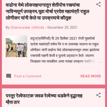
वाढोना येथे लोकसहभागातून शेतीपोच रस्त्यांचा
बांधकाम करण्याचे निर्देश संबंधित विभागाला देण्यात आले
नाविन्यपूर्ण उपक्रम,युवा मोर्चा प्रदेश महामंत्री राहुल
आहे. मात्र घरकुल बांधकामाकरिता वापरात येणाऱ्या
लोणीकर यांनी केले या उपक्रमाचे कौतुक
साहित्यात दरवाढ झाली असल्याने लाभार्थ्यांना अडचणीचा
सामना करावा लागत आहे. यामध्ये रेती, लोहा, सिमेंट ,मुरूम
By
Shamsundar chittoda
-
December 29, 2021
,विटा ,आधी साहित्याचा समावेश आहे. विटा ची मागणी वाढ
ली याचा फायदा घेत विटा भट्टी मालकाची मनमर्जी चालू
वाटूर(प्रतिनिधी) दि 29 डिसेंबर 2021 रोजी युवामोर्चा
झाली आहे .वीटभट्टी मालक प्रति ट्रॅक्टर नऊ हजार
प्रदेश महामंत्री तसेच जि प मा उपाध्यक्ष जालना मा राहुल
रुपये दर आकारीत असल्याने लाभार्थ्यांना घरकुल कामात
लोणीकर यांनी वाढोना येथे लोकसहभागातून तयार झालेल्या
अडचणी येत आहेत..
रस्त्यांची पाहणी केली व पुलाचे उद्घाटन केले. जालना
जिल्ह्यात गाव पातळीवर असा नवखा उपक्रम राबविणारे
वाढोना हे पहिलेच गाव ठरले आहे . लोकवर्गणीतून शेता पर्यंत
रस्ते तयार करण्याचा हा अतिशय नाविन्यपूर्ण उपक्रम पाहून
READ MORE
Post a Comment
मा. राहुल भैय्या लोणीकर यांनी आनंद व समाधान व्यक्त
करून शेतकऱ्यांचे अभिनंदन केले . वाढोना येथे पहिल्यांदाच
लोकवर्गणीतून 3 km चे चार शेतीपोच रस्ते तयार करण्यात
परतूर रेल्वेफाटक जवळ रेल्वेच्या धडकेने वृद्धासह
आलेले आहेत अश्या प्रकारचा उपक्रम संपूर्ण जालना
म्हैस ठार
जिल्ह्यात राबविला जावा, शेतकरी व गावकऱ्यांनी या