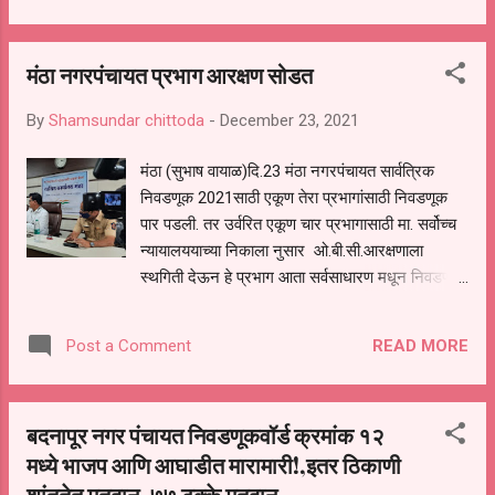
वाहतुकीसाठी वापरण्यात आलेला ट्रक सुध्दा यावेळी जप्त
करण्यात आला असून त्याची किमंत २० लाख रूपये आहे
मंठा नगरपंचायत प्रभाग आरक्षण सोडत
विशेष बाब म्हणजे गांजा तस्करीचा संशंय कोणाला येऊ नये
म्हणून नर्सरीसाठीची विविध प्रकारची आठशे रोपे ज्याची
By
Shamsundar chittoda
-
December 23, 2021
किमंत ०६ लाख रुपये असून एकूण ४४ लाख ४३६८०
रुपयचा मुद्देमाल मंठा पोलीसांनी जप्त केला आहे ताब्यात
मंठा (सुभाष वायाळ)दि.23 मंठा नगरपंचायत सार्वत्रिक
घेतलेला ट्रक क्रंमाक एम एच २१ वि एच १७५८ असून
निवडणूक 2021साठी एकूण तेरा प्रभागांसाठी निवडणूक
या ट्रकवरील दोनही व्यक्ती भोकरदन येथील असुन गोविद
पार पडली. तर उर्वरित एकूण चार प्रभागासाठी मा. सर्वोच्च
हिरालाल चांदा वय वर्ष ४२ व बादल हिरालाल चांदा वय वर्ष
न्यायालययाच्या निकाला नुसार ओ.बी.सी.आरक्षणाला
३५ यांना पोलीसांनी ताब्यात घेतले आहे या तस्करी मध्ये
स्थगिती देऊन हे प्रभाग आता सर्वसाधारण मधून निवडणूक
पांढऱ्या गोण्यामध्ये लपवलेला १४८ पूडया मधील गांजा
लढवली जाणार आहे. यामध्ये प्रभाग क्रमांक दोन, तीन,चार
पोलीसांनी हस्तगत...
व नऊ यासाठी आरक्षण सोडत आज दिनांक 23 वार गुरुवारी
READ MORE
Post a Comment
रोजी पार पडली.त्यापैकी सर्वसाधारण महिला प्रवर्गा साठी
प्रभाग चार व नऊ आरक्षित करण्यात आले. यावेळी सारंग
उमेश भावसार व सोहम रमेश खंदारे या लहान मुलांच्या हस्ते
बदनापूर नगर पंचायत निवडणूकवॉर्ड क्रमांक १२
आरक्षणाच्या चिठ्ठ्या काढण्यात आल्या यावेळी तहसील
मध्ये भाजप आणि आघाडीत मारामारी!,इतर ठिकाणी
कार्यालयात झालेल्या बैठकीला निवडणूक निर्णय अधिकारी
शांततेत मतदान, ७७ टक्के मतदान
तथा उपविभागीय अधिकारी भाऊसाहेब जाधव मुख्याधिकारी