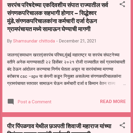
सरपंच परिषदेच्या एकदिवशीय संपात राज्यातील सर्व
किर्तनाची सेवा सेवलीकर महांराजांच्या वतीने होत असते
संगणकपरिचालक सहभागी होणार – सिद्धेश्वर
त्यांनंतर भोलेनाथ महाराज स्थापीत श्री दत्त मंदीर पुर्णा
मुंडे,संगणकपरिचालकांना कर्मचारी दर्जा देऊन
भोलेनाथा गड येथे सुध्दा गेल्या चाळीस वर्षापासून काल्याच्या
किर्तनाची पंरपरा कायम आहे या काल्याच्या .निमित्याने
ग्रामपंचायत मध्ये सामाऊन घेण्याची मागणी
जगदगूरू तुकाराम महाराज यांच्या * उपजोनिया पुढती येऊ
काला खाऊं दहीभात* ॥१॥ *वैकूठी तो ऐसे नाही* *कवळ
By
Shamsundar chittoda
-
December 21, 2021
काही काल्याचे* II ध्रू॥ *एकमेका देऊमुखी* I *सुखी घालू
जालना(समाधान खरात)सरपंच परिषद,मुंबई महाराष्ट्र या सरपंच संघटनेच्या
हुबंरी* II २॥ *तुका म्हणे वाळवंट* I *बरवे नीट उत्तम* ll
वतीने अनेक मागण्यासाठी २२ डिसेंबर २०२१ रोजी राज्यातील सर्व ग्रामपंचायती
३॥ या अभंगावर सुंदर निरुपण केले...
बंद ठेऊन आंदोलन करण्याचा निर्णय घेतला असून या सरपंचांच्या मागण्या
बरोबरच csc –spv या कंपनी कडून नियुक्त असलेल्या संगणकपरिचालकांना
ग्रामपंचायत स्तरावर सामाऊन घेऊन कर्मचारी दर्जा व किमान वेतन राज्य
सरकारने देण्याची मागणी असल्याने सरपंचांच्या मागण्याना व आंदोलनाला पाठिंबा
देण्याचा निर्णय महाराष्ट्र राज्य संगणकपरिचालक संघटनेच्या वतीने घेण्यात आला
READ MORE
Post a Comment
असून या संपात राज्यातील २८००० ग्रामपंचायती मध्ये काम करणारे
संगणकपरिचालक सहभागी होणार असल्याचे संघटनेचे राज्यअध्यक्ष सिद्धेश्वर मुंडे
यांनी सांगितले. याबाबत सविस्तर वृत्त की राज्यातील सरपंचांच्या अनेक
पीर पिंपळगाव येथील छञपती शिवाजी महाराज यांच्या
मागण्या शासनाकडे प्रलंबित असून अनेक वेळा पाठपुरावा करून सुद्धा शासन