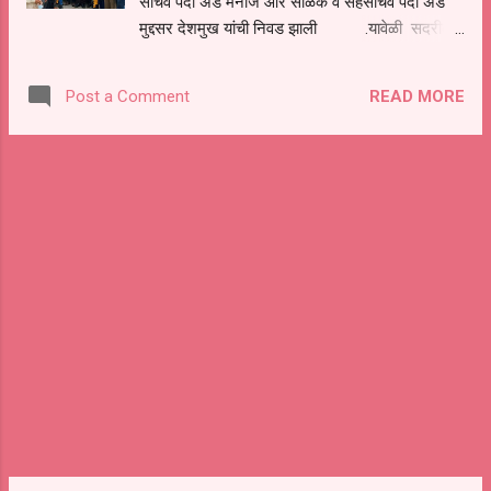
सचिव पदी अँड मनोज आर सोळंके व सहसचिव पदी अँड
गाडेकर,.या कार्यक्रमाचे व्यवस्थापन हरिभाऊ गायके यांनी
मुद्दसर देशमुख यांची निवड झाली .यावे‌‍‌‍‍ळी सदरील
अत्यंत चांगल्या पद्धतीन...
अध्यक्ष पदासाठी ॲड. एम. पी. वेडेकर व ॲड. ए.जी. चव्हाण
हे उभे होते . ॲड ए. जी. चव्हाण हे निवडून आले. तर सचिव
READ MORE
Post a Comment
पदावर ॲड एम. आर. सोळंके तर ग्रंथपाल म्हणून ॲड एम
आय देशमुख यांची बिनविरोध निवड झाली. या प्रंसगि परतूर
बार कौन्सिल चे अँड .जवळेकर अँड बागल अँड दराडे अँड
वशिम बरेखानी अँड एमएम काजी अँड देशमुख अँड
निंबूळकर ॲड राठोड ॲड शेख अँड राऊत ॲड चव्हाण
अँड देशपांडे अँड राखे अँड.झेड.एन कादरी अँड मगर अँड
काळे अँड डोल्हारकर अँड बेरगूडे अँड खरात अँड चिखले
अँड डहाळे अँड पाईकराव अँड देशपांडे अँड श्रीमती पूरी
अँड वैघ अँड मसलकर अँड दैठणकर अँड आढे अँड मस्के
अँड राठोड आदि मेंबर उपस्थित होते निवडणूक निर्णय
अधीकारी म्हणून अँड ए.आर देशपांडे व अँड आर.बी.अंभुर...