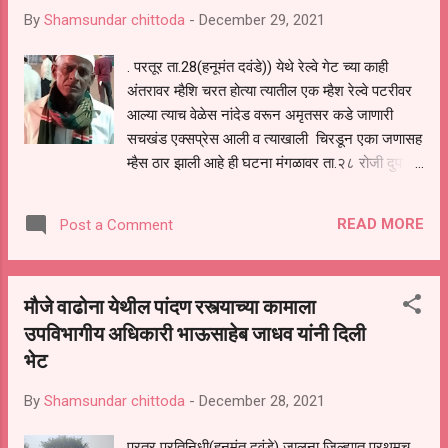
उपक्रमातुन प्रेरणा घ्यावी यासाठी या उपक्रमास प्रसिद्धी
By
Shamsundar chittoda
-
December 29, 2021
मिळावी म्हणून मा. कलेक्टर साहेब व कर्तव्यदक्ष मा. मुख्य
कार्यकारी अधिकारी जालना यांनी वाढोना येथे प्रत्यक्ष भेट
. परतूर ता.28(हनूमंत दवंडे)) येथे रेल्वे गेट च्या काही
द्यावी व असा उपक्रम जिल्ह्यात इतर ठिकाणी राबविण्यासाठी
अंतरावर म्हैशि चरत होत्या त्यातील एक म्हैश रेल्वे पटरीवर
शेतकऱ्यांना प्रोत्साहन द्यावे असे मत मा. राहुल लोणिकर
आल्या त्याच वेळेस नांदेड वरून अमृतसर कडे जाणारी
यांनी व्यक्त केले तसेच पुलाचा निधी स्वखर्चातून देण्याचे
सचखंड एक्सप्रेस आली व त्याखाली चिरडून एका जणासह
आश्वासन दिले . जिल्ह्य...
म्हैस ठार झाली आहे ही घटना मंगळावर ता.२८ रोजी दुपारी
१२ वाजेच्या सुमारास घडली. आपल्या निर्धारित
वेळेत नांदेड वरून अमृतसर कडे जाणारी सचखंड एक्स्प्रेस
READ MORE
Post a Comment
परतूर स्थानक पार करून मार्गस्थ झाली असता आष्टी कडे
जाणाऱ्या रेल्वेगेटच्या जवळच रुळावर उभ्या असलेल्या
म्हैशीला हाकलण्यासाठी -सिध्दूआप्पा देवराव एक्कीलवाले (
मौजे वाढोना येथील पांदण रस्त्याच्या कामाला
वय 60 ) हे गेले असता म्हशीसह त्यांचा या रेल्वेखाली येऊन
उपविभागीय अधिकारी भाऊसाहेब जाधव यांनी दिली
मृत असल्याची घटना घडली. दरम्यान,घटनेची
भेट
माहिती मिळताच पोलीस निरीक्षक शामसुंदर कौठाळे हे
आपल्या सहकाऱ्या सह घटनास्थळी दाखल झाले.यातर
By
Shamsundar chittoda
-
December 28, 2021
मृतदेह येथील ग्रामीण रुग्णालयात आणण्यात आला. उतरीय
तपासणी करून मृतदेह नातेवाईकाच्या स्वाधीन करण्यात
परतूर प्रतिनिधी(हनुमंत दवंडे) जालना जिल्ह्यात प्रथमच