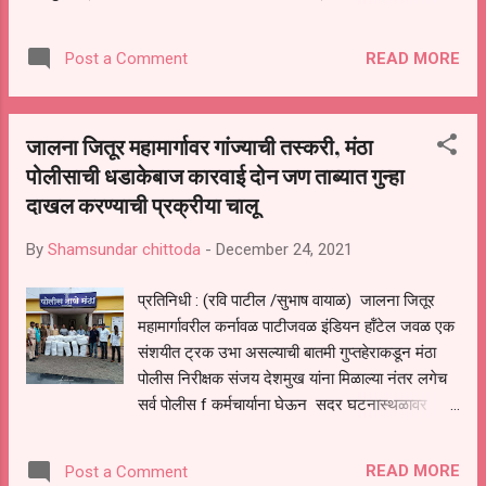
पुढील काळात याचा प्रसार बघून अधिक निर्बंध लावण्याबाबत विचार व्हावा असे
मुख्यमंत्री उद्धव ठाकरे यांनी सांगितले आहे. संसर्ग वाढू द्यायचा नसेल तर सर्वांनी
READ MORE
Post a Comment
जबाबदारीने आरोग्याचे नियम पाळणे, मास्क व्यवस्थित वापरणे आवश्यक आहे
असेही मुख्यमंत्री म्हणाले. एवढेच नव्हे तर केंद्रीय आरोग्य विभागाने देखील सर्व
राज्यांसाठी संसर्ग रोखण्याकरिता पुरेशी काळजी घेण्यास व उपाययोजना करण्यास
जालना जितूर महामार्गावर गांज्याची तस्करी, मंठा
सांगितले आहे. सध्याच्या निर्बंधाचे स्वरूप हे प्राथमिक स्वरूपाचे असून ते आत्ताच
पोलीसाची धडाकेबाज कारवाई दोन जण ताब्यात गुन्हा
न लावल्यास भविष्यात अधिक कठोर निर्बंध लावण्याची वेळ येऊ शकते असेही
मुख्यमंत्र्यांनी म्हटले आहे. राज्यात देखील गेल्या दोन दिवसात एक हजारापेक्षा
दाखल करण्याची प्रक्रीया चालू
जास्त पॉझिटिव्ह ...
By
Shamsundar chittoda
-
December 24, 2021
प्रतिनिधी : (रवि पाटील /सुभाष वायाळ) जालना जितूर
महामार्गावरील कर्नावळ पाटीजवळ इंडियन हॉंटेल जवळ एक
संशयीत ट्रक उभा असल्याची बातमी गुप्तहेराकडून मंठा
पोलीस निरीक्षक संजय देशमुख यांना मिळाल्या नंतर लगेच
सर्व पोलीस f कर्मचार्याना घेऊन सदर घटनास्थळावर
जाऊन ट्रक सदर्भात विचारणा करून तपासणी केली असता
या ट्रक मध्ये ०३क्कीटल ७ किलो च्या वर गांजा सापडला
READ MORE
Post a Comment
त्याची किमंत १८ लाख ४३६८० रू असुन व गांजा