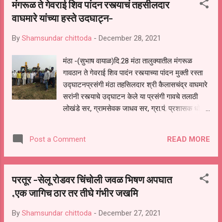
मंगरूळ ते गेवराई शिव पांदन रस्त्याचं तहसीलदार
यावेळी ग्रामीण भागामध्ये अशा छोटया बँकाच्या मदतीने
वाघमारे यांच्या हस्ते उदघाट्न-
सर्वसामान्य शेतकरी कष्टकरी यांना बँकेचे मार्फत होणारी
मदत मोलाची असून हक्काची बँक म्हणून संस्थेला
By
Shamsundar chittoda
-
December 28, 2021
नावलौकीक प्राप्त झाला असल्याची भावना अर्जुन महाराज
बादाड यांनी यावेळी व्यक्त केली तर चरणदास महाराज यानी
मंठा -(सुभाष वायाळ)दि.28 मंठा तालुक्यातील मंगरूळ
यावेळी संस्थेच्या पुढील सामाजिक कार्यासाठी मनस्वी
गावठान ते गेवराई शिव पादंन रस्त्याच्या पांदन मुक्ती रस्ता
शुभेच्छा दील्या यावेळी सस्थेचे व्यवस्थापक नितीन सरकटे
उद्घाटनप्रसंगी मंठा तहसिलदार श्री कैलासचंद्र वाघमारे
यानी सस्थेसंदर्भात उपस्थित सदस्य खातेदार यांना माहीती
सरांनी रस्त्याचे उद्घाटन केले या प्रसंगी गावचे तलाठी
दीली कोरोना क...
लोखंडे सर, ग्रामसेवक जाधव सर, ग्रा.पं. प्रशासक धोत्रे
सर, सहशिक्षक संदिप उगले सर (निवडणूक विभाग), केंद्र
प्रमुख विष्णू बागल सर, पोलिस पाटील कचरु मगर,
READ MORE
Post a Comment
उपस्थित होते.या प्रसंगी तहसीलदार साहेबांचा सत्कार
गावातील ज्येष्ठ नागरिक बाबासाहेब बागल व लिंबाजीराव
बागल यांच्या हस्ते करण्यात आला. मनोगत व्यक्त करताना
परतूर -सेलू रोडवर चिंचोली जवळ भिषण अपघात
तहसीलदार साहेबांनी शेतरस्त्यांचे महत्त्व व गरज विशद
,एक जागिच ठार तर तीघे गंभीर जखमि
केली,पुढे बोलताना त्यांनी शेतकऱ्यांचे कौतुक केले व विविध
शासकीय योजना,कोरोना लसीकरण व रस्ता पादंन मुक्ती
By
Shamsundar chittoda
-
December 27, 2021
साठी शेतकऱ्यांना मदत करण्याच्या सुचना प्रशासनाला