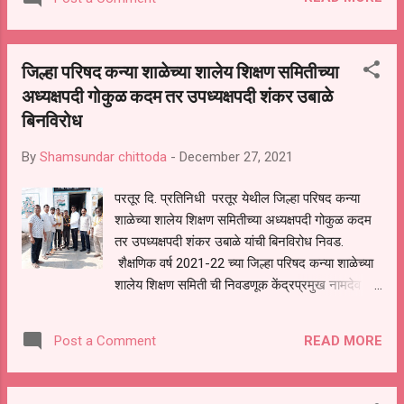
ते मंठा येथे चार्ज घेतल्यानंतर फिरकलेच नाही.मंठा महा. विज
वितरण कंपनी मध्ये शेतकरी व नागरिक त्यांच्या कामा करिता
गेले तर तेथील अधिकारी व कर्मचारी उडवाउडवीची उत्तरे
जिल्हा परिषद कन्या शाळेच्या शालेय शिक्षण समितीच्या
देतात. व सध्या चार्ज परतुर येथील अधिकाऱ्याकडे आहे.
अध्यक्षपदी गोकुळ कदम तर उपध्यक्षपदी शंकर उबाळे
आम्ही काही करू शकत नाहीत. त्यांना येऊ द्या नंतर तुम्ही
बिनविरोध
तुमचे काम सांगा असे सांगून वेळ मारून नेत आहेत. सध्या
तालुक्यामधील बऱ्याचशा शेतकरी नागरिकांची नवीन वीज
By
Shamsundar chittoda
-
December 27, 2021
जोडणी, मीटर खराबी,विज बिल वाढ, विज बिल दुरुस्ती,
नवीन ट्रांसफार्मर (डीपी)घेणे, ट्रांसफार्मर(डीपी.)दुरुस्ती,
परतूर दि. प्रतिनिधी परतूर येथील जिल्हा परिषद कन्या
शेतकऱ्यांना वीज पुरवठा ही रात्री केला जात आहे.त्यामध्ये ही
शाळेच्या शालेय शिक्षण समितीच्या अध्यक्षपदी गोकुळ कदम
बऱ्याच वेळा वीज पुरवठा खंडित केला जात आहे.अशी अनेक
तर उपध्यक्षपदी शंकर उबाळे यांची बिनविरोध निवड.
कामे रखडलेली आहेत. तरी त्वरित वरिष्ठ अधिक...
शैक्षणिक वर्ष 2021-22 च्या जिल्हा परिषद कन्या शाळेच्या
शालेय शिक्षण समिती ची निवडणूक केंद्रप्रमुख नामदेव
धुमाळ यांच्या अध्यक्षतेखाली दि.27 रोजी दुपारी 12 च्या
सुमारास कन्या शाळेच्या कार्यालयात पार पडली या वेळी
READ MORE
Post a Comment
केंद्रीय मुखध्यापक विष्णुपंत ढवळे, सत्यनारायन
सोमाणी,श्रीमती वाईकर,श्रीमती कीर्ती सैदाने सह शाळेतील
सहकारी उपस्थित होते. शालेय शिक्षण समिती च्या अध्यक्ष