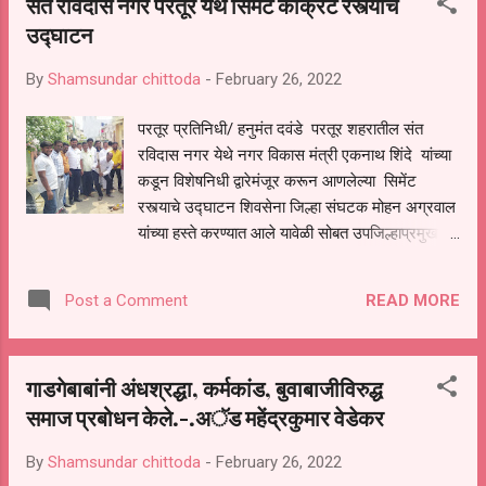
संत रविदास नगर परतूर येथे सिमेंट काँक्रेट रस्त्याचे
उद्घाटन
By
Shamsundar chittoda
-
February 26, 2022
परतूर प्रतिनिधी/ हनुमंत दवंडे परतूर शहरातील संत
रविदास नगर येथे नगर विकास मंत्री एकनाथ शिंदे यांच्या
कडून विशेषनिधी द्वारेमंजूर करून आणलेल्या सिमेंट
रस्त्याचे उद्घाटन शिवसेना जिल्हा संघटक मोहन अग्रवाल
यांच्या हस्ते करण्यात आले यावेळी सोबत उपजिल्हाप्रमुख
बाबासाहेब तेलगड तालुकाप्रमुख अशोकराव आघाव शहर
प्रमुख विदूर जईद शिवसेना युवा नेते महेश नळगे सुदर्शन
READ MORE
Post a Comment
सोळंके,बाळू गाते, संदीप पाचारे, दिपक हिवाळे, विकास खरात,
संदीप शिंदे ,सुरेश पाटील, रामा घाडगे ,सुंरूग पाटील,
बाजीराव गोरे, परमेश्वर पाचारे, व्यंकटेश सरकटे, अशोक
गाडगेबाबांनी अंधश्रद्धा, कर्मकांड, बुवाबाजीविरुद्ध
गांगुर्डे, बालाजी कांबळे, कैलास सर्जे, शिंदे संतोष, व
समाज प्रबोधन केले.-.अॅड महेंद्रकुमार वेडेकर
कॉलनीतील बहुसंख्य नागरिक उपस्थित होते सदरील
रस्त्याचे काम मोहन अग्रवाल यांनी मा.नामदार एकनाथ
By
Shamsundar chittoda
-
February 26, 2022
शिंदे यांच्याकडून विशेष निधी द्वारे मंजूर करून आणल्याचे