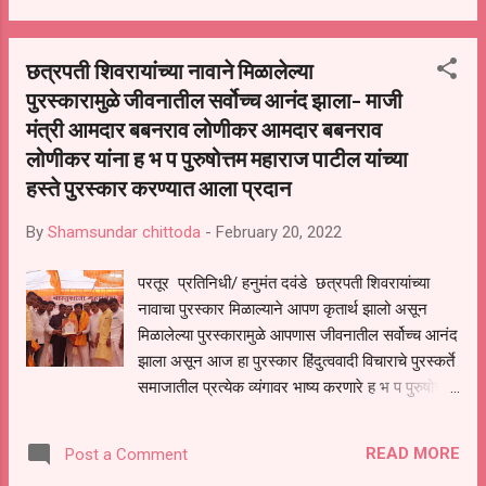
अधिकारी परतूर यांच्या मार्गदर्शनाखाली व शिवाजी नागवे , सपोनि तथा प्रभारी
अधिकारी पोलीस ठाणे आष्टी, मुं ढे कॉन्स्टेबल ,राठोड साहेब, यांनी ही कारवाई पार
छत्रपती शिवरायांच्या नावाने मिळालेल्या
पाडली. शिवाजी नागवे तथा प्रभारी अधिकारी पोलीस ठाणे आष्टी यांनी आव्हान
पुरस्कारामुळे जीवनातील सर्वोच्च आनंद झाला- माजी
केले आहे की अशा प्रकारे प्रशासनास खोटी माहिती देऊन दिशाभूल केल्यास
अशाच प्रकारे कायदेशीर कारवाई करण्यात येईल.
मंत्री आमदार बबनराव लोणीकर आमदार बबनराव
लोणीकर यांना ह भ प पुरुषोत्तम महाराज पाटील यांच्या
हस्ते पुरस्कार करण्यात आला प्रदान
By
Shamsundar chittoda
-
February 20, 2022
परतूर प्रतिनिधी/ हनुमंत दवंडे छत्रपती शिवरायांच्या
नावाचा पुरस्कार मिळाल्याने आपण कृतार्थ झालो असून
मिळालेल्या पुरस्कारामुळे आपणास जीवनातील सर्वोच्च आनंद
झाला असून आज हा पुरस्कार हिंदुत्ववादी विचाराचे पुरस्कर्ते
समाजातील प्रत्येक व्यंगावर भाष्य करणारे ह भ प पुरुषोत्तम
महाराज पाटील यांच्या शुभ हस्ते मिळाला हे माझे भाग्य
असल्याचे मत माजी मंत्री आमदार बबनराव लोणीकर यांनी
READ MORE
Post a Comment
व्यक्त केले ते अकोली येथील मातोश्री सेवाभावी