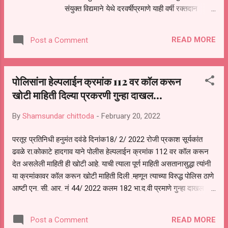
संयुक्त विद्यमाने येथे दरवर्षीप्रमाणे याही वर्षी रक्तदान
शिबिराचे भव्य आयोजन करण्यात आले होते. श्री ह. भ. प.
बाळू महाराज गिरगावकर यांच्या शुभहस्ते फित कापून
READ MORE
Post a Comment
शिबिराचे उद्घाटन करण्यात आले. यावेळी अनेकांची मोठ्या
संख्येने उपस्थिती होती. सर्वप्रथम छत्रपती शिवाजी
महाराज यांच्या व ज्यांनी रक्तदान शिबिराचे आयोजन
पोलिसांना हेल्पलाईन क्रमांक 112 वर कॉल करून
करण्याचे चळवळ खऱ्या अर्थाने सुरू करून दिली असे
खोटी माहिती दिल्या प्रकरणी गुन्हा दाखल...
स्वर्गीय महेश भाऊ सितारामजी आकात व दत्तात्रय
सितारामजी आकात यांच्या प्रतिमांचे पूजन करण्यात आले.
By
Shamsundar chittoda
-
February 20, 2022
यावेळी श्री ह. भ. प. बाळू महाराज गिरगावकर
यांच्यासह परिसरातील 172 जणांनी रक्तदान केले. दरम्यान
परतूर प्रतिनिधी हनुमंत दवंडे दिनांक18/ 2/ 2022 रोजी प्रकाश सूर्यकांत
यश प्रा .व मा. विद्यालयाचा माजी विद्यार्थी ज्ञानेश्वर
ढवळे रा.कोकाटे हादगाव याने पोलीस हेल्पलाईन क्रमांक 112 वर कॉल करून
भागवतराव आकात याने वैद्यकीय पूर्वपरीक्षेत(एमबीबीएस)
देत असलेली माहिती ही खोटी आहे. याची त्याला पूर्ण माहिती असतानासुद्धा त्यांनी
घवघवीत यश संपादन केल्याबद्दल उपस्थित मान्यवरांच्या
या क्रमांकावर कॉल करून खोटी माहिती दिली .म्हणून त्याच्या विरुद्ध पोलिस ठाणे
हस्ते शाल, श्रीफळ,...
आष्टी एन. सी. आर. नं 44/ 2022 कलम 182 भा.द.वी प्रमाणे गुन्हा दाखल
करण्यात आला असून पुढील तपास पोलिस करत आहेत. सदरील कारवाई मा.
श्री. विनायक देशमुख पोलीस अधीक्षक साहेब जालना ,मा. श्री. विक्रांत देशमुख
READ MORE
Post a Comment
अप्पर पोलीस अधीक्षक जालना, तसेच श्री .राजू मोरे उपविभागीय पोलिस