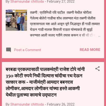
By
Shamsundar chittoda
-
February 27, 2022
तळणी : प्रतिनिधी रवि पाटील तळणी येथील चोरीला
गेलेल्या बोलेरो गाडीचा शोध लावण्यात मंठा तळणी पोलीस
प्रशासनाला यश आले असून पूणे जिल्हातून ही गाडी ताब्यात
घेऊन गाडी मालक शिवाजी राऊत यांच्याकडे ती सूपूर्द
करण्यात आली जलद गतीने तपास करून व सी सी टी व्ही
फुटेजचा आधारावरून गाडीचा शोध लावण्यात आला असून
या कामगीरी मुळे मंठा तळणी पोलीसांचे कौतूक होत आहे दि
READ MORE
Post a Comment
२२ २ २०२२ रोजी तळणी येथील कांपड दुकान बँक व
बोलेरो चोरी प्रकरणी विविध कलमाखाली मंठा पोलीस
ठाण्यात अज्ञात इसमाविरुद्ध गुन्हा दाखल करण्यात आला होता
बरबडा प्रकल्पासाठी पालकमंत्री राजेश टोपे यांनी
घटना घडल्या पासून पोलीसांच्या विविध प्रकारच्या यंञणा
350 कोटी रुपये निधी दिल्यास चांदीचा रथ देऊन
कामाला लागल्या होत्या सराईत गुन्हेगारानी गांडीची नंबर
सत्कार करू - माजीमंत्री आमदार बबनराव
प्लेट बदलल्याने पोलीसांसमोर या गाडीचा शोध लावणे कठीण
होते मंठा तालुक्यातून एकाच दिवशी दोन बोलेरो
लोणीकर,आमदार लोणीकर यांच्या हस्ते आकणी
गाडीची चोरी झाल्याने गुन्हे दाखल झाले होते पोलीसाच्या
येथील पुलाच्या कामाचे उद्घाटन
जलद तपासाने व सीसी टीव्ही फुटेजची मोठी मदत झाली
असुन चोरट्याना सुध्दा लवकरच अटक करण्यात येईल
By
Shamsundar chittoda
-
February 26, 2022