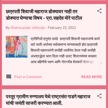
ढोक, ह भ प भागवताचार्य हरिदास जी महाराज बद्रीनारायण
छत्रपती शिवाजी महाराज डोक्यावर नाही तर
ढवळे भाजपा तालुकाध्यक्ष रमेश भापकर, अशोकराव बुरकुले
डोक्यात घेण्याचा विषय - प्रा.सहदेव मोरे पाटील
प्रदीप कुमार लड्डा, विक्रम माने सुरेश सोळंके नितीन
जोगदंड संपत टकले शत्रुघन कणसे ओमप्रकाश बोरकर
By
Shamsundar chittoda
-
February 23, 2022
गजानन काळे श्यामसुंदर काळे केशव ढवळे विष्णू ढवळे यांची
उपस्थिती होती पुढे बोलताना माजी मंत्री आमदार बबनराव
प्रतिनिधी हनुमंत दवंडे छत्रपती शिवाजी महाराजांचे कार्य
लोणीकर म्हणाले की मी मतदार संघाचा विकास करत
सर्व जाती-धर्माच्या सर्वसामान्य माणसासाठी होतं छत्रपती
असताना वाड्या-वस्त्या तांडे अशा 200 गावांमध्ये विविध
शिवाजी महाराजांनी कधीही जातीभेद केला नाही कधीही
मंदिरांसमोर सभामंडप बांधकाम केले तीर्थक्षेत्र विकास च्या
अंधश्रद्धेला थारा दिला नाही उलट शिवरायांच्या काळात
माध्यमातून दैठणा गंगाभारती महार...
आया बहिणीचे रक्षण आणि गोरगरीब शेतकरी शेतमजूर
इत्यादींच्या कल्याणासाठी काम करणारा राजा म्हणून
शिवकल्याणरजा अशी उपाधी मिळाली होती त्यामुळे आपणही
READ MORE
Post a Comment
शिवरायांच्या विचारांची पाईक बनवून त्या विचारांना साजेशी
शिवजयंती साजरी करावी कारण छत्रपती शिवाजी महाराज
हा डोक्यावर घेण्याचा विषय नसून डोक्यात घेण्याचा विषय आहे
परतूर ग्रामीण रुग्णालय येथे राष्ट्रसंत गाडगे महाराज
असे प्रतिपादन निपाणी पोखरी येथे शिवजयंती
यांची जयंती साजरी करण्यात आली.
उत्सवानिमित्त आयोजित व्याख्यान प्रसंगी शिवव्याख्याते प्रा