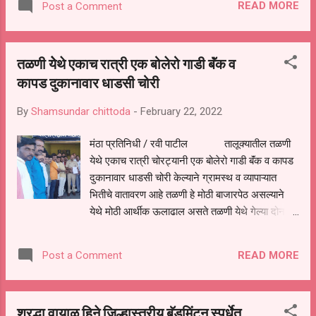
READ MORE
Post a Comment
लेख प्रसिद्ध झालेले आहेत.साहित्य क्षेत्रातील योगदान पाहून
त्यांना हा पुरस्कार दिला जाणार आहे. राज्यस्तरीय काव्य
संमेलनाचे आयोजन करण्यात आले आहे. या कार्यक्रमांमध्ये
तळणी येेथे एकाच रात्री एक बोलेरो गाडी बॅंक व
हा पुरस्कार त्यांना वितरण केला जाणार आहे. ज्येष्ठ
कापड दुकानावार धाडसी चोरी
साहित्यिक डॉ.जयप्रकाश घुमटकर राष्ट्रीय अध्यक्ष मराठी
साहित्य मंडळाचे त्यांनी एका प्रसिद्धी पत्रकाद्वारे निवड
By
Shamsundar chittoda
-
February 22, 2022
झाल्याचे कळवले आहे. त्यांच्या या निवडीबद्दल त्यांचे
प्रा.सतीश वैद्य, संजय भवर, मुरलीधर बोराडे, सुभाष वायाळ,
मंठा प्रतिनिधी / रवी पाटील तालूक्यातील तळणी
भीमाशंकर तुपकर, व शैक्षणिक क्षेत्रातील आणि साहित्य
येथे एकाच रात्री चोरट्यानी एक बोलेरो गाडी बॅंक व कापड
क्षेत्रातील सर्वाकडून अभिनंदन होत आहे.
दुकानावार धाडसी चोरी केल्याने ग्रामस्थ व व्यापाऱ्यात
भितीचे वातावरण आहे तळणी हे मोठी बाजारपेठ असल्याने
येथे मोठी आर्थीक ऊलाढाल असते तळणी येथे गेल्या दोन ते
तीन महीन्यापासून सतत चोऱ्याच्या प्रमाणात वाढ झाली
असून याकडे पोलीस प्रशासनाचे दुर्लक्ष आहे तळणी पोलीस
READ MORE
Post a Comment
चौकीचे . कर्मचारी कुठल्या ना कुठल्या कारणाने सतत
गैरहजर राहत असल्याची प्रतिक्रीया व्यापाऱ्यानी मंठा
पोलीस निरीक्षक संजय देशमूख यांच्या समोर व्यक्त केली
श्रद्धा वायाळ हिने जिल्हास्तरीय बॅडमिंटन स्पर्धेत
आज सकाळी तीनच्या सुमारास झालेल्या तीन ठिकाणच्या