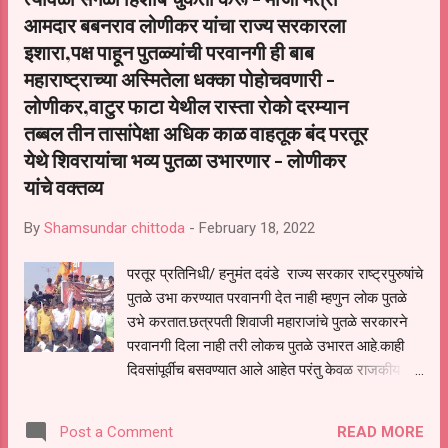
आमदार बबनराव लोणीकर यांचा राज्य सरकारला
पुढे या पत्रकात म्हटले आहे की माजी मंत्री बबनराव
लोणीकर यांनी गेल्या सहा सात वर्षांमध्ये फडणवीस
इशारा,पक्ष पाहून पुतळ्यांची परवानगी ही बाब
सरकारच्या काळामध्ये पाणीपुरवठामंत्री पदाचा भार
महाराष्ट्राच्या अस्मितेला धक्का पोहोचवणारी -
सांभाळताना राज्यात यापूर्वी कधीही माहित नसलेल्या
लोणीकर,वाटुर फाटा येथील रास्ता रोको दरम्यान
खात्याला नवसंजीवनी देत राज्यभरामध्ये 18000 गावामध्ये
तब्बल तीन तासांपेक्षा अधिक काळ वाहतूक बंद परतूर
पाणीपुरवठा योजना केल्या त्याच बरोबर राज्यात 70 लाख
येथे शिवरायांचा भव्य पुतळा उभारणार - लोणीकर
शौचालय बांधून स्वच्छतेच्य...
यांचे वक्तव्य
By
Shamsundar chittoda
-
February 18, 2022
परतूर प्रतिनिधी/ हनुमंत दवंडे राज्य सरकार राष्ट्रपुरुषांचे
पुतळे उभा करण्यात परवानगी देत नाही म्हणुन लोक पुतळे
उभे करतात.छत्रपती शिवाजी महाराजांचे पुतळे सरकारने
परवानगी दिला नाही तरी लोकच पुतळे उभारत आहे.काही
दिवसांपूर्वीच बसवण्यात आले आहेत परंतु केवळ राजकीय
द्वेषापोटी सेवली येथील भारतीय जनता पार्टीच्या कार्यकर्त्यांनी
पुतळा बसवला म्हणून भावनेने गुन्हे दाखल करण्यात आले
READ MORE
Post a Comment
आहेत परंतु प्रत्येकाची वेळ येत असते आज बेईमान लोकांच