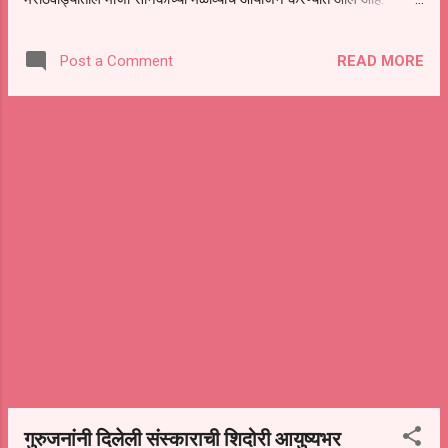
सकाळी ११ वाजता हा मेळावा होणार आहे. तत्पूर्वी सकाळी १० वाजता महादेव
मंदिर चौक ते वरद विनायक मंगल कार्यालय या मार्गावर माजीसैनिकांची वाजत-
READ MORE
Post a Comment
गाजत मिरवणूक काढण्यात येणार आहे. मेळाव्याला उपस्थित राहावे असे आवाहन
माजीसैनिक संघटनेचे संस्थापक अध्यक्ष प्रशांत राखे,सचिव तुकाराम उबाळे तथा
उपाध्यक्ष प्रकाश हिवाळे यांनी केले आहे.
गुरुजनांनी दिलेली संस्काराची शिदोरी आयुष्यभर