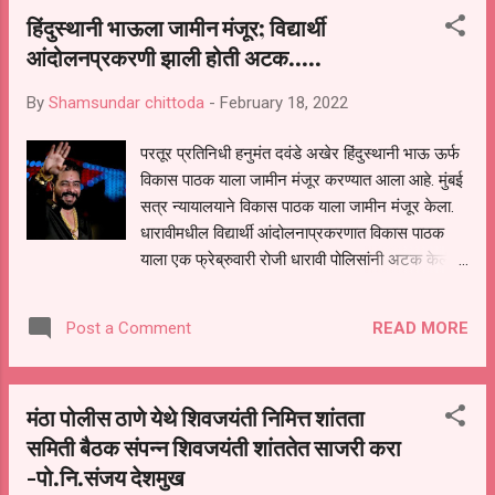
वाढदिवसानिमित्त बुधवारी सायंकाळी परतूर तालुक्यातील
हिंदुस्थानी भाऊला जामीन मंजूर; विद्यार्थी
दैठणा खुर्द येथील गुरु गंगा भारती महाराज संस्थानात
आंदोलनप्रकरणी झाली होती अटक.....
आयोजित कीर्तनात ते बोलत होते. भाजपा युवा मोर्चाचे जिल्हा
सरचिटणीस संपत टकले यांच्यातीने या कार्यक्रमाचे
By
Shamsundar chittoda
-
February 18, 2022
आयोजन करण्यात आले होते. यावेळी माजी मंत्री तथा
आमदार बबनराव लोणीकर यांची प्रमुख उपस्थिती होती.
परतूर प्रतिनिधी हनुमंत दवंडे अखेर हिंदुस्थानी भाऊ ऊर्फ
जुन्या काळात आपल्या मुलीचे लग्न बापाने किती
विकास पाठक याला जामीन मंजूर करण्यात आला आहे. मुंबई
थाटामाटात केले यावर बापाची पत ठरवली जायची, आता
सत्र न्यायालयाने विकास पाठक याला जामीन मंजूर केला.
काळ बदलला आहे. असा अमाप आणि निरुपयोगी खर्च
धारावीमधील विद्यार्थी आंदोलनाप्रकरणात विकास पाठक
करणाऱ्या बापाला आज ...
याला एक फ्रेब्रुवारी रोजी धारावी पोलिसांनी अटक केली
होती. अटक करून हिंदुस्थानी भाऊला न्यायालयात हजर
केले असता, त्याला न्यायालयाने पोलीस कोठडी सुनावणी,
READ MORE
Post a Comment
त्यानंतर त्याच्या पोलीस कोठडीत पुन्हा एक दिवसांची वाढ
करण्यात आली. पोलीस कोठडी संपल्यानंतर हिंदुस्थानी भाऊ
हा न्यायालयीन कोठडीत होता. अखेर त्याला 30 हजारांच्या
मंठा पोलीस ठाणे येथे शिवजयंती निमित्त शांतता
जात मुचलक्यावर जामीन मंजूर करण्यात आला आहे. याबाबत
समिती बैठक संपन्न शिवजयंती शांततेत साजरी करा
हिंदुस्थानी भाऊचे वकील अनिकेत निकम यांनी माहिती
-पो.नि.संजय देशमुख
दिली.