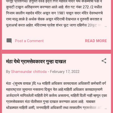
परतूर प्रतिनिधी/ हनुमंत दवंडे इंद्रा गिरी महादेव मंदिर येथे कडब्याची पेंडी व
कुपाटी टाकून अतिक्रमण करण्यात आले आहे. शेत गट नंबर 272 /2 मधील
निजाम कालीन महादेव मंदिर असून सन 1981 पासून सदर मंदिर देवस्थानचे
रामा मालू काळे हे अर्थक सेवक असून मंदिराची देखभाल व दुरुस्ती करतात व
पूजाअर्चा करत आहेत. मंदिराच्या प्रवेश शंभर फूट जागा दक्षिणेस 20फूट जागा व
उत्तरेस 20 फूट जागा अशी आहे सध्या सदर ठिकाणी विद्युत पुरवठा नाही तसेच
सदर मंदिर परतूर शहरातील पुरातन मंदिर असून अनेक वर्षी श्रावण महिन्यात
READ MORE
Post a Comment
प्रत्येक सणाला लोकांची जास्त प्रमाणात गर्दी होत असे सदर ठिकाणी इंगळा गिरी
महादेव मंदिराचे समोर काही व्यक्तीनी अतिक्रमण केले आहे. त्यामुळे सदरील
अतिक्रमण त्वरित काढण्यात यावे जेणेकरून सदर मंदिरासमोर दरवर्षी होणारी
मंठा येथे ग्रामसेवकावर गुन्हा दाखल
यात्रा करणे सुलभ होईल अशा आशयाचे निवेदन उपविभागीय अधिकारी कार्यालय
परतूर यांना रामा मालू काळे यांनी दिले आहे.
By
Shamsundar chittoda
-
February 17, 2022
मंठा -(सुभाष वायाळ )दि.१७ माहिती अधिकार कायदयाला अधिकारी कर्मचारी वर्ग
महाराष्ट्रात जुमानत नसताना दिसून येत आहे.माहिती अधिकार कायद्याप्रमाणे
अर्जदाराने मागितलेली माहिती देणे कर्तव्य असताना, माहिती दिली नाही म्हणून एका
ग्रामसेवकावर मंठा पोलीसात गुन्हा दाखल करण्यात आला आहे. याबाबत
थोडक्यात माहिती अशी, जनमाहिती अधिकारी तथा तत्कालीन ग्रामसेवक अनिल