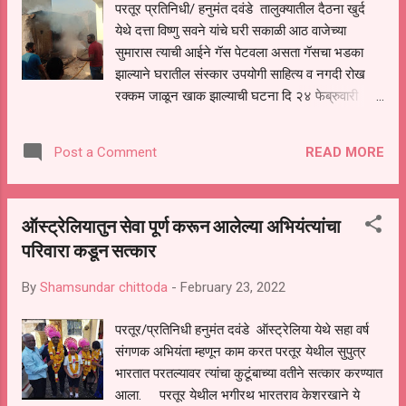
परतूर प्रतिनिधी/ हनुमंत दवंडे तालुक्यातील दैठना खुर्द
येथे दत्ता विष्णु सवने यांचे घरी सकाळी आठ वाजेच्या
सुमारास त्याची आईने गॅस पेटवला असता गॅसचा भडका
झाल्याने घरातील संस्कार उपयोगी साहित्य व नगदी रोख
रक्कम जाळून खाक झाल्याची घटना दि २४ फेब्रुवारी
२०२२ रोजी घडली आहे. या बाबत मिळालेली अधिक माहिती
अशी की शेतकरी दत्ता सवने यांच्या आई सकाळी घरी आठ
READ MORE
Post a Comment
वाजेच्या सुमारास चहा करण्यासाठी गॅस पेटवित असतांना
अचानक भडका झाल्याने आगीने रोद्ररूप धारण करून
लाकडी माळवद असल्याने मोठ्या प्रमाणात पेट घेतला.
ऑस्ट्रेलियातुन सेवा पूर्ण करून आलेल्या अभियंत्यांचा
ग्रामस्थांनी आग विझविन्यासाठी अग्निशामक दलाल
परिवारा कडून सत्कार
पाचारण करण्यात आले. अग्निशामक व गावकर्‍यांनी आग
आटोक्यात आणली. गॅस टाकीचा विस्फोट न झाल्याने पुढील
By
Shamsundar chittoda
-
February 23, 2022
अनर्थ टळला. या आगीत घरासह घरातील एक किंट्टल गहू,
ज्वारी, किराणा, कपाट, कपडे, लोखंडी टीन पत्रे, व नगदी
परतूर/प्रतिनिधी हनुमंत दवंडे ऑस्ट्रेलिया येथे सहा वर्ष
रोख रक्कम दोन लाख तीन हजार रुपये जाळून खाक झाले.
संगणक अभियंता म्हणून काम करत परतूर येथील सुपुत्र
असा अंदाजे तीन ते साडेतीन लाख रुपयाचे नुकसान
भारतात परतल्यावर त्यांचा कुटूंबाच्या वतीने सत्कार करण्यात
झाल्याची प्राथमिक माहिती मिळाली आहे. अग्निशामक दलाचे
आला. परतूर येथील भगीरथ भारतराव केशरखाने ये
अधिकारी अनिल पारिख, फायरमन अमित कनाके,