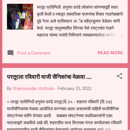
सांगितले
परतूर प्रतिनिधी हनुमंत दवंडे लोकांना सांगण्यापूर्वी स्वतः
कृती केली व त्यातून सामाजिक प्रश्नांचा विचार गाडगेबाबांनी
पुढे नेला असे प्रतिपादन अॅड महेंद्रकुमार वेडेकर यांनी
केले. परतूर तालुक्यातील लिंगसा येथे राष्ट्रसंत गाडगे
महाराज यांच्या जयंती निमित्ताने व्याख्यानमालेचा कार्यक्रम
आयोजित केला होता याप्रसंगी ते बोलत होते.
लिंगसा येथील सरपंच व गावकरी यांच्या वतीने गाडगेबाबा
READ MORE
Post a Comment
यांच्या प्रतिमेला पुष्पहार अर्पण करण्यात येऊन अभिवादन
करण्यात आले. पुढे ते म्हणाले गाडगे बाबांनी आपल्या सहज
सोप्या सवांदाने समाजाची मने प्रवर्तित केली लोकांच्या
परतूरला रविवारी माजी सैनिकांचा मेळावा ...
मनातील अज्ञान ,अंधश्रद्धा, बुवाबाजी, कर्मकांड, आदी
समाजविघातक बाबीवर त्यांनी सडकून टीका केली. मायबाप
By
Shamsundar chittoda
-
February 25, 2022
शिक्षण हीच तुमच्या विकासाची व प्रगतीची गुरुकिल्ली आहे
घरातील भांडे कुंडे विकून शिक्षण घ्या असा उपदेश ते करत
= परतूर प्रतिनिधी हनुमंत दवंडे परतूर,दि.२५ - शहरात रविवारी (दि.२७)
असत गाडगेबाबा नी नुसते विचार सांगितले नाही तर
माजीसैनिकांचा मेळावा आयोजित करण्यात आला असल्याची माहिती माजीसैनिक
कृतीशीलताही अंगी मानवली डॉ. बाबासाहेब आंबेडकरांनी
संघटनेच्या वतीने देण्यात आली. याबाबत संघटनेच्या पदाधिकाऱ्यांनी एका
सुद्धा गाडगेबाबांच्या सामाजिक कार्याची नोंद घेतली
पत्रकाद्वारे कळविले आहे की, शहरातील वरद विनायक मंगल कार्यालयात रविवारी
.बाबासाहेब गाडगे बाबांचे किर्तन ऐकायला आवर्जून जा...
मराठवाड्यातील माजी सैनिकांच्या मेळाव्याचे आयोजन करण्यात आले आहे.