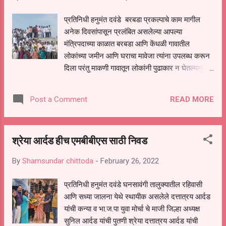
गाडी मालंकाना गाडी सुपूर्द करण्यात आली असल्याची
प्रतिक्रीया मंठा पोलीस निरीक्षक संज...
प्रतिनिधी हनुमंत दवंडे बरबडा प्रकल्पाचे काम मागील
अनेक दिवसांपासून प्रलंबित असलेल्या आपल्या
मंत्रिपदाच्या काळात बरबडा आणि केंधळी गावातील
लोकांच्या जमीन आणि घराचा मावेजा त्यांना उपलब्ध करून
दिला परंतु माकणी गावातून लोकांनी पुढाकार न घेतल्यामुळे व
अंतर्गत विरोधामुळे या गावातील लोकांना मावेजा मिळाला नाही
तसेच गावाचे पुनर्वसन देखील रखडले असून पालकमंत्री
READ MORE
Post a Comment
राजेश टोपे यांनी बरबडा प्रकल्पासाठी 350 कोटी रुपये
निधी उपलब्ध करून दिल्यास त्यांचा चांदीचा रथ देऊन
सहकुटुंब सत्कार करू असे प्रतिपादन माजी मंत्री आमदार
श्रेया आर्दड हीच एमबीबीएस साठी निवड
बबनराव लोणीकर यांनी आज केले आकणी येथे बळीराजा
कृषी संजीवनी योजने अंतर्गत येणाऱ्या बरबडा प्रकल्पाला
By
Shamsundar chittoda
-
February 26, 2022
लगतच्या पुलाच्या कामाचे भूमिपूजन आज माजी मंत्री
आमदार बबनराव लोणीकर यांच्या शुभहस्ते करण्यात आले
प्रतिनिधी हनुमंत दवंडे घनसावंगी तालुक्यातील रहिवासी
यावेळी सभापती संदीप भैय्या गोरे सभापती रंगनाथ येवले
आणि सध्या जालना येथे स्थायीक असलेले दत्तात्रय आर्दड
भाजपा जालना जिल्हा उपाध्यक्ष गणेशराव खवणे उपसभापती
यांची कन्या व भा.ज.पा युवा मोर्चा चे माजी जिल्हा अध्यक्ष
राजेश मोरे उपसभापती नागेश घारे माजी उपसभापती
सुनिल आर्दड यांची पुतणी श्रेया दत्तात्रय आर्दड यांची
अंकुशराव कदम जिल्हा परिषद सदस्य पंजाबराव बोराडे