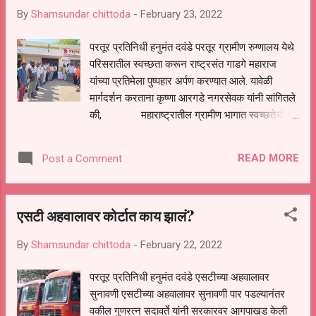
सहदेव मोरे पाटील यांनी केले यावेळी पोखरी निपाणी
By
Shamsundar chittoda
-
February 23, 2022
ग्रामपंचायतीच्या वतीने शिवजन्मोत्सवाचे औचित्य साधून
मोजपुरी पोलीस ठाण्याचे सहाय्यक पोलीस निरीक्षक श्री
परतूर प्रतिनिधी हनुमंत दवंडे परतूर ग्रामीण रुग्णालय येथे
विलास मोरे यांना शिवछत्रपती ग्रामविकास जीवनगौरव
परिसरातील स्वच्छता करून राष्ट्रसंत गाडगे महाराज
पुरस्कार देऊन सन्मानित करण्यात आले यावेळी प्रा रंगनाथ
यांच्या प्रतिमेला पुष्पहार अर्पण करण्यात आले. यावेळी
खेडेकर भाजपा जालना तालुकाध्यक्ष प्रकाश टकले
मार्गदर्शन करताना कृष्णा आरगडे नगरसेवक यांनी सांगितले
गजानन उफाड बाबुराव खरात कर्मचारी संघटनेचे
की, महाराष्ट्रातील ग्रामीण भागात स्वच्छतेची
जिल्हाध्यक्ष प्रवीण पवार नारायण ...
शिकवण देऊन समाज सुधारणा करणारे थोर संत,
समाजसुधारक आणि कीर्तनकार गाडगे महाराज यांची
READ MORE
Post a Comment
आज२३ फेब्रुवारी रोजी जयंती साजरी करण्यात आली.
गाडगेबाबा यांनी अज्ञान, अंधश्रद्धा, अस्वच्छता यांचं
उच्चाटन हेच गाडगेबाबांचे ध्येय होते. दुर्बल, अनाथ, अपंगांची
एसटी अहवालावर कोर्टात काय झालं?
ते नेहमी सेवा करायचे. संत गाडगेबाबा जिथे कुठे जायचे
तेथील रस्ता स्वच्छ करण्याचे काम हाती घ्यायचे. गावातील
By
Shamsundar chittoda
-
February 22, 2022
अनेकांनी दिलेला पैसा त्यांनी समाजविकासाठी खर्च केला. या
पैशांतून त्यांनी गावांमध्ये शाळा, धर्मशाळा, रुग्णालय आणि
परतूर प्रतिनिधी हनुमंत दवंडे एसटीच्या अहवालावर
जनावरांसाठी निवारा बांधला. त्यांचे हे कार्य अनेकांसाठी
सुनावणी एसटीच्या अहवालावर सुनावणी पार पडल्यानंतर
प्रेरणादायी ठरत आहे. गाडगे महाराजांचा जन्म 23
वकील गुणरत्न सदावर्ते यांनी सरकारवर आगपाखड केली