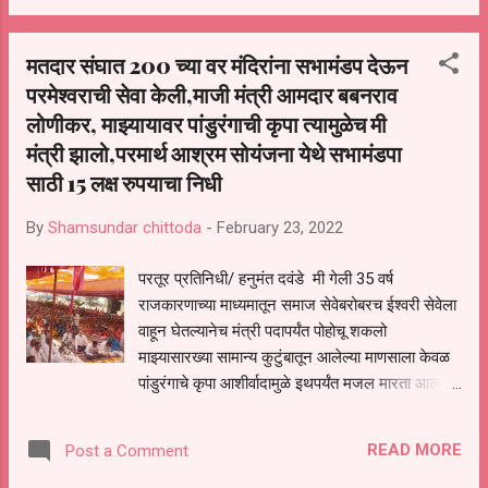
भारतीय जनता पार्टीचे माजी शहराध्यक्ष तथा नगरसेवक
प्रकाश चव्हाण,नगरसेवक कृष्णा आरगडे, नगरसेवक
मतदार संघात 200 च्या वर मंदिरांना सभामंडप देऊन
प्रवीण सातोनकार यांच्यासह भारतीय जनता पार्टीचे विविध
परमेश्वराची सेवा केली,माजी मंत्री आमदार बबनराव
पदाधिकारी उपस्थित होते
लोणीकर, माझ्यायावर पांडुरंगाची कृपा त्यामुळेच मी
मंत्री झालो,परमार्थ आश्रम सोयंजना येथे सभामंडपा
साठी 15 लक्ष रुपयाचा निधी
By
Shamsundar chittoda
-
February 23, 2022
परतूर प्रतिनिधी/ हनुमंत दवंडे मी गेली 35 वर्ष
राजकारणाच्या माध्यमातून समाज सेवेबरोबरच ईश्वरी सेवेला
वाहून घेतल्यानेच मंत्री पदापर्यंत पोहोचू शकलो
माझ्यासारख्या सामान्य कुटुंबातून आलेल्या माणसाला केवळ
पांडुरंगाचे कृपा आशीर्वादामुळे इथपर्यंत मजल मारता आल्याचे
माजी मंत्री आमदार बबनराव लोणीकर यांनी सांगितले ते
परमार्थ आश्रम सोयंजना ता परतुर येथे गजानन महाराज
READ MORE
Post a Comment
प्रगट दिनानिमित्त आयोजित द्वि दिवशीय किर्तन सोहळ्याच्या
कार्यक्रमाप्रसंगी बोलत होते या वेळी ह भ प रामराव महाराज