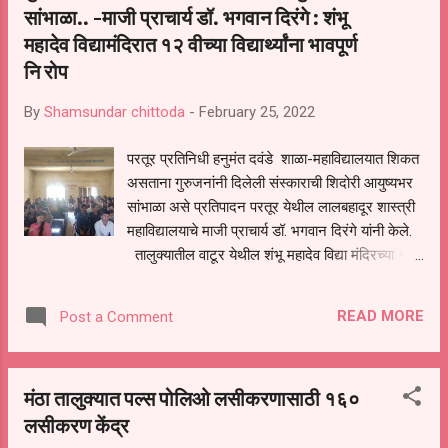
सांभाळा.. -माजी प्राचार्य डॉ. भगवान दिरंगे : शंभू
महादेव विद्यामंदिरात १२ वीच्या विद्यार्थ्यांना भावपूर्ण
नि रोप
By
Shamsundar chittoda
-
February 25, 2022
परतूर प्रतिनिधी हनुमंत दवंडे शाळा-महाविद्यालयात शिकत
असताना गुरुजनांनी दिलेली संस्काराची शिदोरी आयुष्यभर
सांभाळा असे प्रतिपादन परतूर येथील लालबहादूर शास्त्री
महाविद्यालयाचे माजी प्राचार्य डॉ. भगवान दिरंगे यांनी केले.
तालुक्यातील वाटूर येथील शंभू महादेव विद्या मंदिरच्या १२
वीच्या विद्यार्थ्यांसाठी आयोजित करण्यात आलेल्यानिरोप
समारंभात प्रमुख पाहुणे म्हणून ते बोलत होते. कार्यक्रमाच्या
READ MORE
Post a Comment
अध्यक्षस्थानी विद्यालयाचे प्राचार्य डी.डी.अदबने हे होते.
या प्रसंगी बोलताना डाॅ.भगवान दिरंगे म्हणाले की, शालेय
जीवनातच विद्यार्थ्यांवर खरे संस्कार होत असतात.
मंठा तालुक्यात पल्स पोलिओ लसीकरणासाठी १६०
पुस्तकातील ज्ञानाबरोबर जीवन जगण्यासाठी आवश्यक ते
लसीकरण केंद्र
मूल्य शिक्षण शाळेत मिळते.त्या दृष्टीने शंभू महादेव विद्या
मंदिरातील विद्यार्थी भाग्यवान आहेत. या शाळेतील शिक्षकांनी