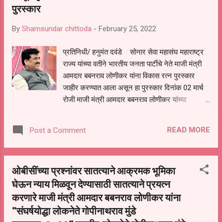
पुरस्कार
By
Shamsundar chittoda
-
February 25, 2022
प्रतिनिधी/ हनुमंत दवंडे सोनार सेवा महासंघ महाराष्ट्र
राज्य यांच्या वतीने भारतीय जनता पार्टीचे नेते माजी मंत्री
आमदार बबनराव लोणीकर यांना विकास रत्न पुरस्कार
जाहीर करण्यात आला असून हा पुरस्कार दिनांक 02 मार्च
रोजी माजी मंत्री आमदार बबनराव लोणीकर यांच्या
वाढदिवसाचे औचित्य साधून श्री हरी मंगल कार्यालय परभणी
येथे दिला जाणार असल्याची माहिती सोनार सेवा महासंघाचे
READ MORE
Post a Comment
संस्थापक अध्यक्ष चंद्रकांत डहाळे यांनी प्रसिद्धीस दिलेल्या
पत्रकात दिली आहे राजकीय सामाजिक सांस्कृतिक
शैक्षणिक कार्यात अग्रेसर असणाऱ्या व्यक्तींना हा पुरस्कार
ओबीसींच्या प्रश्नांवर सातत्याने आक्रमक भूमिका
दिला दिला जातो यावर्षी माजी मंत्री तथा विद्यमान आमदार
घेऊन न्याय मिळवून देण्यासाठी सातत्याने प्रयत्न
यांना विकास रत्न पुरस्काराने सन्मानित करण्यात येणार
करणारे माजी मंत्री आमदार बबनराव लोणीकर यांना
असून त्यांनी केलेल्या परभणी लोकसभा मतदार संघातील
विकास कामांबद्दल त्यांना पुरस्कृत करण्यात येणार असल्याचे
"संघर्षयोद्धा लोकनेते गोपीनाथराव मुंडे
या पत्रकात नमूद करण्यात आले आहे पुढे या पत्रकात