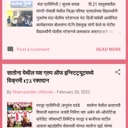
मंठा प्रतिनिधी / सुभाष वायळ दि.21 तालुक्यातील
लोणीकर माजी आमदार सुरेशकुमार जेथलिया युवा मोर्चा
पांगरी गोसावी येथील जिल्हा परिषद प्रशालेच्या विद्यार्थ्यांनी
प्रदेश महामंत्री राहुल लोणीकर कपिल आकात नितीन
नुकतेच मंठा पोलीस स्टेशनला भेट दिली.यावेळी आयोजित
जेथलिया बॅडमिंटनचे जिल्हा सचिव नागोजी चिखलकर
कार्यक्रमात बोलतांना पो.नि.देशमुख यांनी केले.या भेटीत
माज...
विद्यार्थ्यांनी पोलीस स्टेशनचे कामकाज कशाप्रकारे चालते
याविषयीची माहिती घेतली. यावेळी पोलिस निरीक्षक संजय
देशमुख,पत्रकार संरक्षण समिती तालुकाध्यक्ष रणजित
READ MORE
Post a Comment
बोराडे,मुख्याध्यापक के.के. भांडवलकर,फौजदार बलभीम
राऊत,आसमान शिंदे यांची उपस्थिती होती. या अभिनव
उपक्रमांतर्गत विद्यार्थ्यांनी गुन्हा कसा दाखल होतो, ठाणे
सातोना येथील यश ग्रुप ऑफ इन्स्टिट्यूटमध्ये
अंमलदाराचे कार्य, सीसीटीव्ही कॅमेऱ्याचा उपयोग कसा केला
विक्रमी 172 रक्तदान
जातो, समाजामध्ये शांतता आणि सलोखा राखण्यासाठी
पोलीस कशाप्रकारे काम करतात आदीबाबत सविस्तर
By
Shamsundar chittoda
-
February 20, 2022
माहिती पोलीस निरीक्षक यांनी विद्यार्थ्यांना दिली.यावेळी त्यांनी
विद्यार्थ्यांच्या अनेक प्रश्नांना उत्तरे देऊन त्यांच्याशी
परतूर प्रतिनिधी /हनुमंत दवंडे सातोना येथील छत्रपती
मनमोकळा संवाद साधला.शालेय विद्यार्थ्यांनी मोबाईलचा वापर
शिवाजी महाराज जयंती निमित्त यश अर्बन को-ऑपरेटिव्ह
कशा पद्धतीने करावा याविषयी देखील माहिती दिली.मोबाईल
क्रेडिट सोसायटी लिमिटेड परतूर व बाजीराव पाटील
वापरताना कोणती काळजी घेतली पाहिज...
आकात बहुउद्देशीय सेवाभावी संस्था सातोना खुर्द यांच्या