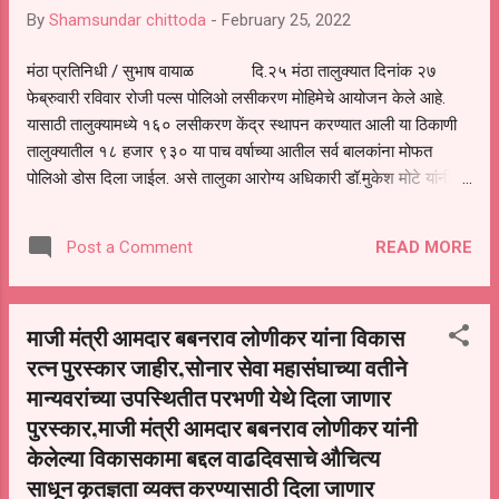
By
Shamsundar chittoda
-
February 25, 2022
विद्यार्थ्यांना नुसते पुस्तकी ज्ञान दिले नाही तर जीवनात
आवश्यक असणारी मूल्ये शिकवली, या विद्यार्थ्यांच्या अंगी
मंठा प्रतिनिधी / सुभाष वायाळ दि.२५ मंठा तालुक्यात दिनांक २७
असणारी शिस्त तर वाखाणण्याजोगी आहे. गुरूजणांनी दिलेली
फेब्रुवारी रविवार रोजी पल्स पोलिओ लसीकरण मोहिमेचे आयोजन केले आहे.
संस्काराची शिदोरी पुढील आयुष्यात कामी येत असते. असे ते
यासाठी तालुक्यामध्ये १६० लसीकरण केंद्र स्थापन करण्यात आली या ठिकाणी
शेवटी म्...
तालुक्यातील १८ हजार ९३० या पाच वर्षाच्या आतील सर्व बालकांना मोफत
पोलिओ डोस दिला जाईल. असे तालुका आरोग्य अधिकारी डॉ.मुकेश मोटे यांनी
सांगितले आहे. पल्स पोलिओ लसीकरणासाठी तालुक्यात एकूण १६०
लसीकरण बुथ उभारण्यात आले आहेत. सर्व लाभार्थी ना लस मिळावी यासाठी
READ MORE
Post a Comment
एसटी स्टँड,बांधकामाची ठिकाणी, रस्त्यांची कामे,ऊसतोड
कामगार,वीटभट्ट्या,वाड्या इत्यादी ठिकाणाच्या लसीकरणासाठी ०७ मोबाईल
पथक,०७ ट्राजिस्ट टीम स्थापन करण्यात आल्या आहेत. असे तालुका नर्सिंग
माजी मंत्री आमदार बबनराव लोणीकर यांना विकास
ऑफिसर अर्जुन हमिर्गे यांनी सांगितले. या लसीकरणासाठी आरोग्य विभागाकडून
रत्न पुरस्कार जाहीर,सोनार सेवा महासंघाच्या वतीने
०६ वैद्यकीय अधिकारी,३३ सुपरवायझर ४३६ आरोग्य
कर्मचारी,एन.एम.एम,एम.पी.डब्ल्यू, अंगणवाडी,गटप्रवर्तक,अशा इत्यादी स्वयसेवक
मान्यवरांच्या उपस्थितीत परभणी येथे दिला जाणार
परिश्रम घेणार आहेत.
पुरस्कार,माजी मंत्री आमदार बबनराव लोणीकर यांनी
केलेल्या विकासकामा बद्दल वाढदिवसाचे औचित्य
साधून कृतज्ञता व्यक्त करण्यासाठी दिला जाणार