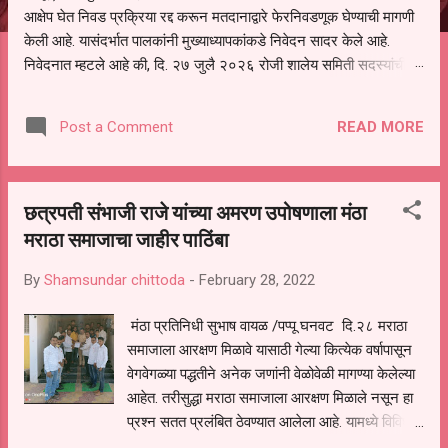
आक्षेप घेत निवड प्रक्रिया रद्द करून मतदानाद्वारे फेरनिवडणूक घेण्याची मागणी
केली आहे. यासंदर्भात पालकांनी मुख्याध्यापकांकडे निवेदन सादर केले आहे.
निवेदनात म्हटले आहे की, दि. २७ जुलै २०२६ रोजी शालेय समिती सदस्यांची
निवड करण्यात आली. मात्र, बैठकीची वेळ व निवड प्रक्रियेची पुरेशी माहिती
अनेक पालकांना देण्यात आली नसल्याने मोठ्या संख्येने पालक बैठकीस उपस्थित
READ MORE
Post a Comment
राहू शकले नाहीत. तसेच सर्व पालकांना विश्वासात न घेता निवड प्रक्रिया पूर्ण
करण्यात आल्याचा आरोपही करण्यात आला आहे. यामुळे संबंधित निवड अमान्य
करून ती रद्द करण्यात यावी आणि सर्व पालकांच्या उपस्थितीत मतदान पद्धतीने
छत्रपती संभाजी राजे यांच्या अमरण उपोषणाला मंठा
शालेय समितीची फेरनिवडणूक घेण्यात यावी, अशी मागणी पालकांनी केली आहे. या
निवेदनाच्या प्रती जिल्हा शिक्षण अधिकारी (प्राथमिक), जालना तसेच तालुका
मराठा समाजाचा जाहीर पाठिंबा
शिक्षण अधिकारी, परतूर यांनाही पाठविण्यात आल्या असून प्रशासन याबाबत काय
By
Shamsundar chittoda
-
February 28, 2022
निर्णय घेते, याकडे पालकांचे लक्ष लागले आहे. या न...
मंठा प्रतिनिधी सुभाष वायळ /पप्पू घनवट दि.२८ मराठा
समाजाला आरक्षण मिळावे यासाठी गेल्या कित्येक वर्षापासून
वेगवेगळ्या पद्धतीने अनेक जणांनी वेळोवेळी मागण्या केलेल्या
आहेत. तरीसुद्धा मराठा समाजाला आरक्षण मिळाले नसून हा
प्रश्न सतत प्रलंबित ठेवण्यात आलेला आहे. यामध्ये विविध
मराठा सामाजिक संघटनेने वेळोवेळी पाठपुरावा केलेला आहे.