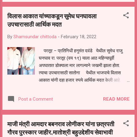
संस्थेच्या वतीने देण्यात आलेल्या शिवछत्रपती पुरस्कार
वितरण समारंभा प्रसंगीबोलत होते पुढे बोलताना माजी
विलास आकात यांच्याकडून सुमेध घनघावला
मंत्री आमदार बबनराव लोणीकर म्हणाले की, संस्कार हे
उपचारासाठी आर्थिक मदत
माता-पित्याच्या शिकवणीतून मिळत असतात या संस्काराला
साजेशी क्या संस्काराला साजेशे काम आजच्या युवा पिढीने
By
Shamsundar chittoda
-
February 18, 2022
करणे गरजेचे असून आज अकोली च्या तुकाराम सोळंके
अध्यक्ष असलेल्या मातोश्री बहुउद्देशीय सेवाभावी संस्थेने जो
परतूर – प्रतिनिधी हनुमंत दवंडे येथील सुमेध राजु
गौरव केला त्याबद्दल आपण त्यांना मनःपूर्वक धन्यवाद देतो
घनघाव रा. परतूर (वय १९) याला आठ महिन्यापूर्वी
गेल्या 35 वर्षांमध्ये राजकीय पटलावर काम करीत असताना
अपघातात डोक्याला मार लागल्याने जखमी झाला होता.
जनसामान्यांची सेवा करण्याची संधी मिळाली हे माझे भाग्य ...
त्याचा उपचारासाठी सातोना येथील भाजपाचे विलास
आकात यांनी दहा हजार रुपये आर्थिक मदत केली आहे.
सुमेध घनघाव हा नातेवाईक सोबत परतुर ते आष्टी रोडवर
एचपी पेट्रोलपंपच्या समोर पुलाजवळ गाडी खड्ड्यात जावुन
READ MORE
Post a Comment
गाडीवरील ताबा सुटल्याने दि. २६ जून २०२१ रोजी
अपघात झाला होता. या अपघातात डोक्याला गंभीर मार
लागल्याने सुमेध हा बेशुद्ध झाला. दवाखान्याला मोठा खर्च
माजी मंत्री आमदार बबनराव लोणीकर यांना छत्रपती
लागल्याने घरची शेती, ट्रॅक्टर, प्लॉट
गौरव पुरस्कार जाहीर,मातोश्री बहुउद्देशीय सेवाभावी
विकून, नातेवाइकाकडून पैसे आणून दवाखाना खर्च केला.