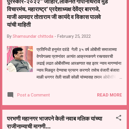
पुरस्कार-२०२२" जााहीर,लोकनेते गोपीनाथराव मुंडे
म्हटले आहे की माजी मंत्री बबनराव लोणीकर यांनी गेल्या
विचारमंच, महाराष्ट्र' प्रदेशाध्यक्ष देवेंद्र बारगजे,
सहा सात वर्षांमध्ये फडणवीस सरकारच्या काळामध्ये
माजी आमदार तोताराम जी कायंदे व विकास पालवे
पाणीपुरवठामंत्री पदाचा भार सांभाळताना राज्यात यापूर्वी
यांची माहिती
कधीही माहित नसलेल्या खात्या...
By
Shamsundar chittoda
-
February 25, 2022
प्रतिनिधी हनुमंत दवंडे गेली ३५ वर्ष ओबीसी समाजाच्या
वेगवेगळ्या प्रश्नांवर अत्यंत आक्रमकपणे रस्त्यावरची
लढाई लढत ओबीसींच्या आरक्षणात सह इतर न्याय मागण्यांना
न्याय मिळवून देण्याचा प्रयत्न करणारे तसेच वंजारी बंजारा
माळी धनगर तेली साळी कोळी यांच्यासह तमाम ओबीसींचे
प्रश्न सातत्याने शासन दरबारी मांडून तमाम ओबीसी
बांधवांना न्याय मिळवून देण्यासाठी प्रयत्नशील असणारे
READ MORE
Post a Comment
सर्वसामान्य गोरगरीब व्यक्तीच्या सर्वांगीण विकासासाठी
गावपातळीपासून राज्य स्तरापर्यंत सर्वतोपरी प्रयत्न करत
आपल्या राजकीय सामाजिक धार्मिक कार्यातून
परभणी महानगर भाजपने केली नवाब मलिक यांच्या
मराठवाड्यासह संपूर्ण महाराष्ट्रात आपला ठसा उमटविणारे
राजीनाम्याची मागणी...
अगदी सर्वसामान्य कुटुंबात जन्म घेऊन गावातील सरपंच ते