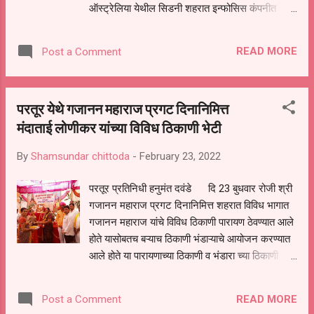
ऑस्ट्रेलिया येथील सिडनी शहरात इन्फोसिस कंपनीत
प्रशिक्षणार्थी सुनील काळे, संदीप हिवाळे, तसेच गा...
संगणक अभियंता म्हणून मागील सहावर्ष पासून काम करत
होते. दि 19 रोजी सहा वर्षे पूर्ण करून सपत्नीक ते भारतात
READ MORE
Post a Comment
परतले या बद्दल बरीदे परिवाराच्या वतीने त्यांचा सत्कार
करण्यात आला. भगीरथ यांनी अंबाजोगाई येथून आपले
अभियंता चे शिक्षण पूर्ण केले आहे. परतूर येथील बरीदे
परतूर येथे गजानन महाराज प्रगट दिनानिमित्त
परिवाराचे ते भाचे आहेत. परतूर येथे पोहचल्यानंतर
मंदाताई लोणीकर यांच्या विविध ठिकाणी भेटी
गटविकास अधिकारी नारायण बरीदे व पत्नी प्रभावती बरीदे
यांनी त्यांचा सत्कार केला या वेळी सहाशिक्षक रमेश बरीदे,
By
Shamsundar chittoda
-
February 23, 2022
सोनुभाऊ बरीदे,पांडुरंग कानपुडे,बाळू धारूकर, लक्ष्मीकांत
माने,नागेश केशरखाने , श्रीमती शोभा बरीदे,सकाळ चे
परतूर प्रतिनिधी हनुमंत दवंडे दि 23 बुधवार रोजी श्री
तालुका बातमीदार योगेश बरीदे आदी उपस्थित होते. ..
गजानन महाराज प्रगट दिनानिमित्त शहरात विविध भागात
गजानन महाराज यांचे विविध ठिकाणी पारायण ठेवण्यात आले
होते यासोबतच बऱ्याच ठिकाणी भंडाऱ्याचे आयोजन करण्यात
आले होते या पारायणाच्या ठिकाणी व भंडारा च्या ठिकाणी
माजी मंत्री बबनरावजी लोणीकर यांच्या सुविद्य पत्नी मंदाताई
लोणीकर यांनी अनेक ठिकाणी भेटी देऊन शुभेच्छा दिल्या व
READ MORE
Post a Comment
भंडार यांचा आस्वाद घेतला यावेळेस त्यांच्यासोबत