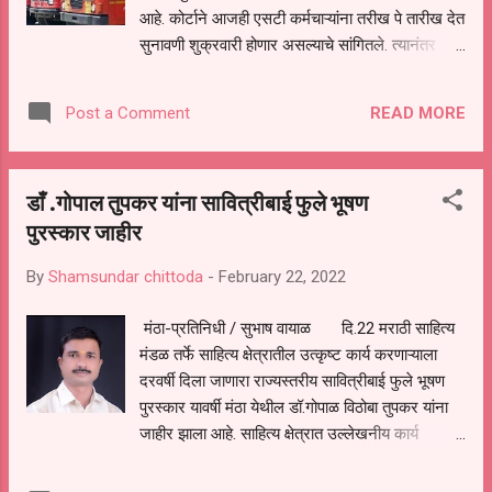
फेब्रुवारी 1876 रोजी अमरावती जिल्ह्यातील शेणगांव येथे
आहे. कोर्टाने आजही एसटी कर्मचाऱ्यांना तरीख पे तारीख देत
झाला आहे. लोकजीवन तेजाने उजळण्यासाठी हातीच्या
सुनावणी शुक्रवारी होणार असल्याचे सांगितले. त्यानंतर
खराट्याने ...
राज्यातलं वातावरण पुन्हा तापलं आहे. कोर्टातील सुनावणीवर
बोलताना एसटी कर्मचाऱ्यांची बाजू मांडणारे वकील गुणरत्न
READ MORE
Post a Comment
सदावर्ते सरकारवर भडकल्याचे दिसून आले. सरकारला
एसटी कर्मचाऱ्यांना न्याय द्यायचा नाही. राज्य सरकारच्या
दिरंगाईमुळे एसटी कर्मचाऱ्यांना न्याय मिळत नाही, असा थेट
डाँ .गोपाल तुपकर यांना सावित्रीबाई फुले भूषण
आरोप गुणरत्न सदावर्ते यांनी सरकारवर केला आहे. आम्ही
पुरस्कार जाहीर
न्यायलयाला सांगितलं ही संपाची याचिका नसून दुखवट्याची
आहे. आम्ही सांगितलं आमचा फंडामेंटल राईट आहे की रिपोर्ट
By
Shamsundar chittoda
-
February 22, 2022
वाचायला मिळणं. त्यावर न्यायालयाने सरकारी पक्षाला
आम्हाला रिपोर्ट देण्याचे आदेश दिल्याचेही सदावर्ते यांनी
मंठा-प्रतिनिधी / सुभाष वायाळ दि.22 मराठी साहित्य
सांगितले. मुख्यमंत्री उद्धव ठाकरे आणि त्यांचे प्रशासन
मंडळ तर्फे साहित्य क्षेत्रातील उत्कृष्ट कार्य करणाऱ्याला
आज उगडे पडले. न्यायालयाने आता सर्व हरलं आहे, अशी
दरवर्षी दिला जाणारा राज्यस्तरीय सावित्रीबाई फुले भूषण
टीका गुणरत्न सदावर्ते यांनी केली आहे. मुख्यमंत्र्यांची
पुरस्कार यावर्षी मंठा येथील डॉ.गोपाळ विठोबा तुपकर यांना
अहवालावर साक्षरता नव्हती, त्यावरून त्यांनी सव...
जाहीर झाला आहे. साहित्य क्षेत्रात उल्लेखनीय कार्य
करणाऱ्यांना हा पुरस्कार दिला जातो. डॉ.गोपाल तुपकर यांचे
अंतरीचे शब्दफुले हा काव्यसंग्रह व इतर अनेक काव्य व