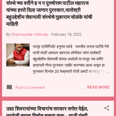
संस्थे च्या वतीने ह भ प पुरुषोत्तम पाटील महाराज
कुटुंबाची आर्थिक परिस्थिति बिकट असल्याने समाजातून
आर्थिक मिळाली. सध्या त्याच्यावर औषध उपचार चालु आहे.
यांच्या हस्ते दिला जाणार पुरस्कार,मातोश्री
जवळ असलेली आर्थिक पुंजी संपली असल्याने कुटुंबासमोर
बहुउद्देशीय सेवाभावी संस्थेचे तुकाराम सोळंके यांची
आर्थिक अडचणीचा प्रश्न उभा राहिला आहे. सध्या औषध
माहिती
उपचाराचा खर्च मोठा असल्याने आर्थिक मदत करण्याची
गरज आहे.
By
Shamsundar chittoda
-
February 18, 2022
परतूर प्रतिनिधी/ हनुमंत दवंडे भारतीय जनता पार्टीचे नेते
माजी मंत्री आमदार बबनराव लोणीकर यांना मातोश्री
बहुउद्देशीय सेवाभावी संस्था अकोली ता परतुर च्या वतीने
छत्रपती गौरव पुरस्कार जाहीर करण्यात आला असून हा
पुरस्कार दिनांक 20 फेब्रुवारी रोजी आष्टी ता परतूर येथे ह
भ प पुरुषोत्तम पाटील महाराज यांच्या शुभहस्ते प्रदान केला
जाणार आहे पुरस्काराचे हे प्रथम वर्ष असून यापुढे दरवर्षी
READ MORE
Post a Comment
मातोश्री बहुउद्देशीय सेवाभावी संस्था अकोली च्या वतीने
राजकीय सामाजिक सांस्कृतिक शैक्षणिक कार्यात अग्रेसर
असणाऱ्या व्यक्तींना हा पुरस्कार दिला जाणार असल्याचे
उद्या शिवरायांच्या विचारांच सरकार सत्तेत येईल,
मातोश्री बहुउद्देशीय सेवाभावी संस्थेचे अध्यक्ष तुकाराम
त्यावेळी सगळा हिशोब चुकता करू - माजी मंत्री
सोळंके यांनी प्रसिद्धीस दिलेल्या पत्रकात म्हटले आहे