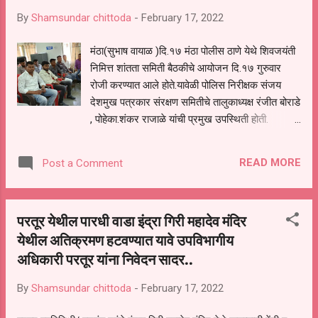
By
Shamsundar chittoda
-
February 17, 2022
मंठा(सुभाष वायाळ )दि.१७ मंठा पोलीस ठाणे येथे शिवजयंती
निमित्त शांतता समिती बैठकीचे आयोजन दि.१७ गुरुवार
रोजी करण्यात आले होते.यावेळी पोलिस निरीक्षक संजय
देशमुख पत्रकार संरक्षण समितीचे तालुकाध्यक्ष रंजीत बोराडे
, पोहेका.शंकर राजाळे यांची प्रमुख उपस्थिती होती.
आयोजित बैठकीत पो.नि.देशमुख यांनी सांगितले की,
शिवजयंती शांततेत व शासन परिपत्रकाच्या नियमानुसार
READ MORE
Post a Comment
तसेच कोरोनाच्या नियमाचे काटेकोर पालन करून साजरी
करावी असे आव्हान केले. याप्रसंगी डिगांबर बोराडे,
शिवजयंती सार्वजनिक शिवजयंती उत्सव समितीचे अध्यक्ष
परतूर येथील पारधी वाडा इंद्रा गिरी महादेव मंदिर
संदीप बोराडे , सचिन चव्हाळ , महेश बोराडे ,शुभम बोराडे ,
येथील अतिक्रमण हटवण्यात यावे उपविभागीय
विजय बोराडे , विकास बोराडे , किरण सूर्यवंशी , कृष्णा खरात
अधिकारी परतूर यांना निवेदन सादर..
, शिवराज बोराडे , दत्ता घुगे यांच्यासह पत्रकार सुभाष
वायाळ , अशफाक शेख , बाळासाहेब खराबे यांची उपस्थिती
By
Shamsundar chittoda
-
February 17, 2022
होती.सार्वजनिक शिवजयंती उत्सव समितीच्या वतिने
आयोजित कार्यक्रमांची रूपरेषा सांगण्यात आली.