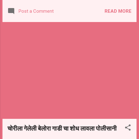
आता यासाठी छत्रपती संभाजी राजे यांनी आझाद
READ MORE
Post a Comment
मैदान मुंबई येथे मराठा समाजाला आरक्षण मिळावे तसेच
समाजाच्या इतर प्रलंबित मागण्या सुद्धा पूर्ण व्हाव्यात यासाठी
अमरण उपोषण सुरू केले आहे. या आमरण उपोषणाला
महाराष्ट्रातच नव्हे तर महाराष्ट्राच्या बाहेरील राज्य व
तेथील जनतादेखील पाठिंबा दर्शवित आहे. या आमरण
उपोषणाला मंठा तालुक्यातील मराठा समाजाच्या विविध
संघटनांनी पाठिंबा दर्शविला आहे.या पाठिंब्याची निवेदन मंठा
तहसीलदार व मंठा पोलीस निरीक्षक यांना देण्यात आले आहे.
या निवेदनावर मराठा सेवा संघाचे तालुकाध्यक्ष ज्ञानेश्वर
वायाळ,शिवाजीराव जाधव, एकनाथराव काकडे, शिवाजीराव
देशमुख, वैजनाथराव मोरे दिगंबर बोराडे, कुलदीप बोराडे,
सचिन बोराडे, ...
चोरीला गेलेली बेलोरा गाडी चा शोध लावला पोलीसानी