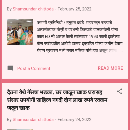
राज्याचे कॅबिनेट मंत्री पदापर्यंत वाटचाल करणारे स्वतःला
By
Shamsundar chittoda
-
February 25, 2022
"मी जो काही आहे तो गोपीनाथराव मुंडे साहेबांमुळे आहे" असे
छातीठोकपणे भरसभेत सांगणारे परतुर विधानसभा
परभणी प्रतिनिधी / हनुमंत दवंडे महाराष्ट्र राज्याचे
मतदारसंघाचे लोकप्रिय आमदार माजी मंत्री बबनराव
अल्पसंख्याक मंत्री व परभणी जिल्ह्याचे पालकमंत्री यांना
लोणीकर यांना लोकनेते गोपीनाथराव मुंडे विचारमंच
काल ED नी अटक केली त्यांच्यावर 1993 साली झालेल्या
महाराष्ट्र यांच्या वतीने दिला जाणारा *"संघर्षयोद्धा
बॉम्ब स्फोटातील आरोपी दाऊद इब्राहिम यांच्या जमीन देवाण
गोपीनाथराव मुंडे पुरस्कार-२०२२"* जाहीर करण्यात आला
घेवाण प्रकरण मध्ये नवाब मलिक यांचे हात असून त्यांना 3
ओबीसींच्या प्रश...
मार्च पर्यंत कोठडी दिली आहे या प्रकरणी आज परभणी
भाजपा महानगरच्या वतीने परभणी जिल्हाधिकारी यांना
READ MORE
Post a Comment
निवेदन देऊन नवाब मलिक यांचा मंत्री पदाचा राजीनामा
घेण्यात यावा व त्यांच्या वर देशद्रोहा चा गुन्हा दाखल
करण्यात यावा असे निवेदन मुख्यमंत्र्यांना पाठवण्यात आले.
दैठना येथे गॅसचा भडका, घर जाळून खाक घरासह
यावेळी एन. डी. देशमुख,संजय रिझवानी, अतिक पटेल,
संसार उपयोगी साहित्य नगदी दोन लाख रुपये रक्कम
दिनेश नरवाडकर, कमलकिशोर अग्रवाल,प्रदीप
जळून खाक
तांदळे,शकुंतला मठपती,छाया मोगले,विजया कातकडे,विजय
गायकवाड,संजय कुलकर्णी,संतोष जाधव,रामदास पवार,
By
Shamsundar chittoda
-
February 24, 2022
अनंता गिरी, संदीप शिंदे, दीपक शिंदे, नीरज बुचाले, माऊली
कोपरे व मोहम्मद गौस आदीच्या स्वाक्षरी आहेत....