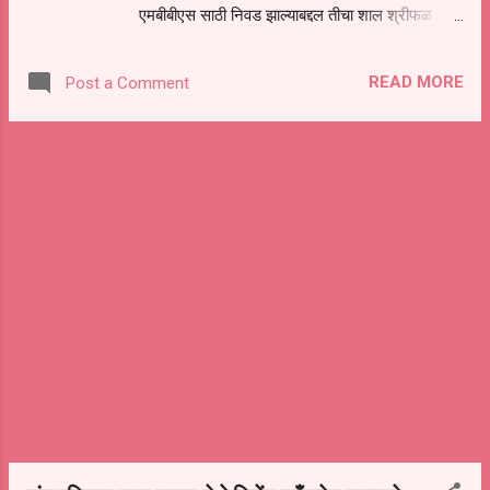
एमबीबीएस साठी निवड झाल्याबद्दल तीचा शाल श्रीफळ
माजी सभापती संभाजी खंदारे संचालक विठ्ठलराव काळे
पुष्पगुच्छ देऊन सत्कार करताना भाजपा युवा मोर्चा
निवास देशमुख सरपंच सोपान वायाळ गणेश चव्...
घनसावंगी तालुका सरचिटणीस रामा पाटील खांडे , सोबत
READ MORE
Post a Comment
वडील दत्ताञय आर्दड , आई उमाताई आर्दड शिवकन्या खांडे
नम्रता खांडे आदी दिसत आहेत .