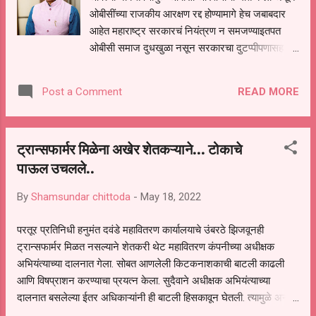
ओबीसींच्या राजकीय आरक्षण रद्द होण्यामागे हेच जबाबदार
आहेत महाराष्ट्र सरकारचं नियंत्रण न समजण्याइतपत
ओबीसी समाज दुधखुळा नसून सरकारचा दुटप्पीपणासह
सरकारचे पितळ उघडे पडले आहे असा घणाघाती आरोप
करत सरकारने हात जोडून ओबीसी समाजाची माफी मागावी
READ MORE
Post a Comment
अशी मागणी माजीमंत्री आमदार बबनराव लोणीकर यांनी
आज केली सर्वोच्च न्यायालयाच्या आदेशानुसार मध्यप्रदेश
सरकारने ज्याप्रमाणे परिसर राज्य मागासवर्ग आयोगाचे
ट्रान्सफार्मर मिळेना अखेर शेतकऱ्याने... टोकाचे
नेमणूक केली इमपेरीकल डेटा गोळा केला तो डेटा वेळेत
पाऊल उचलले..
सुप्रीम कोर्टात दाखल केला आणि मध्यप्रदेशातील
ओबीसींचे राजकीय आरक्षण परत मिळवले त्या पद्धतीने
By
Shamsundar chittoda
-
May 18, 2022
महाराष्ट्रातील सत्ताधारी महाविकास आघाडी सरकार
आपली भूमिका ओबीसींचे राजकीय आरक्षण टिकविण्याच्या
परतूर प्रतिनिधी हनुमंत दवंडे महावितरण कार्यालयाचे उंबरठे झिजवूनही
बाजूने ठाम राहून मिळवून देऊ शकत होते परंतु मागील
ट्रान्सफार्मर मिळत नसल्याने शेतकरी थेट महावितरण कंपनीच्या अधीक्षक
अडीच वर्ष एम्पिरिकल डेटा गोळा करण्यात टाळाटाळ करणे
अभियंत्याच्या दालनात गेला. सोबत आणलेली किटकनाशकाची बाटली काढली
राज्य मागासवर्ग आयोगाचे स्थापना करण्यात टाळाटाळ करणे
आणि विषप्राशन करण्याचा प्रयत्न केला. सुदैवाने अधीक्षक अभियंत्याच्या
केवळ केंद्र सरकारकडे बोट दाखवणे अशा पद्धतीने काम
दालनात बसलेल्या ईतर अधिकाऱ्यांनी ही बाटली हिसकावून घेतली. त्यामुळे अनर्थ
करत ओबीसी समाजाचा विश्वास घात करून ओबीसींच्या
टळला. जालन्यातील महावितरणच्या कन्हैयानगर भागातील कार्यालयात मंगळवारी