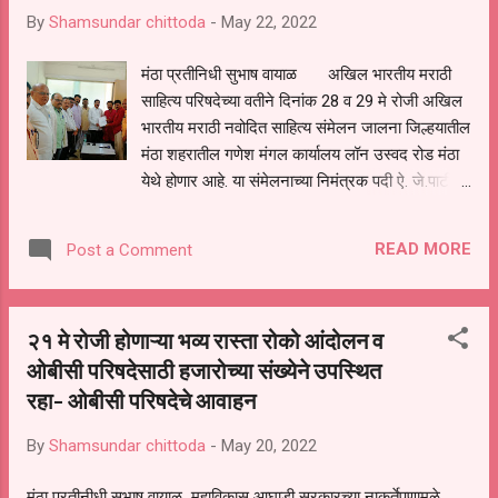
मानले.
By
Shamsundar chittoda
-
May 22, 2022
मंठा प्रतीनिधी सुभाष वायाळ अखिल भारतीय मराठी
साहित्य परिषदेच्या वतीने दिनांक 28 व 29 मे रोजी अखिल
भारतीय मराठी नवोदित साहित्य संमेलन जालना जिल्हयातील
मंठा शहरातील गणेश मंगल कार्यालय लॉन उस्वद रोड मंठा
येथे होणार आहे. या संमेलनाच्या निमंत्रक पदी ऐ. जे.पाटील
बोराडे यांची निवड करण्यात आली. या निवडी नंतर मंठा
येथील शासकीय विश्राम गृहात झालेल्या पत्रकार परिषदेत
READ MORE
Post a Comment
बोराडे यांनी संमेलनात जास्तीत जास्त लोकांनी या संमेलनात
सहभाग नोंदवावा असे आव्हान श्री बोराडे यांनी केले आहे,
अखिल भारतीय मराठी साहित्य परिषदेच्या वतीने 1993
२१ मे रोजी होणाऱ्या भव्य रास्ता रोको आंदोलन व
पासून आज पर्यंत वेगवेगळी 116 संमेलन घेतली आहेत.
ओबीसी परिषदेसाठी हजारोच्या संख्येने उपस्थित
यामध्ये अनेक मान्यवरांनी हजेरी लावली आहे. मंठा येथे 28 व
रहा- ओबीसी परिषदेचे आवाहन
29 मे2022 रोजी सुप्रसिद्ध साहित्यिक डाॅ. श्रीपाल
सबनीस यांच्या अध्यक्षतेखाली संपन्न होत आहे तर
By
Shamsundar chittoda
-
May 20, 2022
स्वागताध्यक्ष इंजि.विजय घोगरे भूषिवणार आहेत, 29 वे
अखिल भारतीय नवोदित मराठी साहित्य संमेलन आहे. या
मंठा प्रतीनीधी सुभाष वायाळ महाविकास आघाडी सरकारच्या नाकर्तेपणामुळे