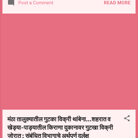
READ MORE
Post a Comment
मोहन अग्रवाल, तालुकाप्रमुख अशोकराव आघाव, विकास
खरात, उपशहरप्रमुख दिपक हिवाळे, राहुल कदम, संदीप
पाचारे,श्री ठोंबरे,व परतूर येथील सामाजिक कार्यकर्ते
साहेबराव पवार यांच्या उपस्थितीत शिवसेनेच्या वतिने सत्कार
करण्यात आला. कोरोणा काळ संपल्यानंतर प्रथमच या
मराठी चित्रपटाने २० कोटीचा गल्ला जमलेला असून सर्व
महाराष्ट्रात या चित्रपटाची चर्चा आहे. योगेश कुलकर्णी हा
परतूर येथील भुमी पुञ असून धर्मवीर मुक्काम पोस्ट ठाणे
आनंद दिघे यांच्या जीवनावरील चित्रपटात तत्कालीन
मुख्यमंत्री नारायण राणे यांची भूमिका हुबेहुब साक्षात न्याय
दिल्या बद्दल योगेश कुलकर्णी यांचा खरोखरच परतुर वासि...
मंठा तालुक्यातील गुटका विक्री थांबेना...शहरात व
खेड्या-पाड्यातील किराणा दुकानावर गुटखा विक्री
जोरात ; संबंधित विभागाचे अर्थपूर्ण दुर्लक्ष