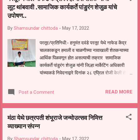
लूट थांबवावी .सामाजिक कार्यकर्ते पांडुरंग शेजुळ यांचे
अहिल्याबाई होळकर यांच्या जयंती निमित्ताने 31 मे रोजी
उपोषण..
समाज बांधव अहिल्याबाई होळकर यांच्या प्रतिमेला
अभिवादन करण्यासाठी चौंडी येथे जात असतात त्यामुळे
By
Shamsundar chittoda
-
May 17, 2022
परतूर येथे 3 जून रोजी कार्यक्रम घेण्यात येणार आहे .भव्य
दिव्य अशी मिरवणूक परतूर रेल्वे गेट ते परतूर तहसील
परतूर/प्रतिनिधी:- हनुमंत दवंडे परतूर येथे नाफेड केंद्र
कार्यालयापर्यंत काढण्यात येणार आहे. व शेवटी समारोप सुद्धा
चालकाकडून हमाली व चाळणीच्या नावाखाली शेतकऱ्याच्या
तहसील कार्यालयासमोर होईल या बैठकीला उपस्थित म्हणून.
आर्थिक पिळवणून होत असल्याची तक्रार सामाजिक
संयोजक कमिटी . हारेराम माने , शिवाजीराव ...
कार्यकर्ते पांडुरंग शेजुळ यांनी जिल्हा मार्केटिंग अधिकारी
यांच्याकडे निवेदनाद्वारे दिनांक २८ एप्रिल रोजी केली होती
या अनुषंगाने आज पर्यंत जिल्हा मार्केटिंग अधिकारी यांच्या
वतीने कोणत्याही प्रकारे कारवाई नाही म्हणून श्री पांडुरंग
READ MORE
Post a Comment
शेजुळ यांनी उपविभागीय अधिकारी कार्यालय परतूर समोर
उपोषन सुरू केले असून परतूर येथील नाफेड केंद्र
चालकाकडून शेतकऱ्याकडून हमालीच्या नावाखाली प्रत्येकी
मंठा येथे छत्रपती शंभूराजे जन्मोउत्सव निमित्त
क्विंटल मागे १५० रुपये घेतलेले पैसे परत करण्यात
व्याख्यान संपन्न
यावे,नाफेड केंद्र चालकांच्या संस्थेवर कार्यवाही करून
काळ्या यादीत टाकण्यात यावे तसेच नाफेड केंद्र चालकाला
By
Shamsundar chittoda
-
May 17, 2022