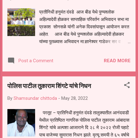
विक्रीलाचा चाप बसला होता. परंतु पुन्हा आर्थिक हव्यासापोटी
प्रतीनिधी हनुमंत दंवडे आज बीड येथे पुण्यश्लोक
गुटखा विक्री गोरख धंदा शहर परिसरात व खेड्यापाड्यात
अहिल्यादेवी होळकर साप्ताहिक परिवर्तन अभिवादन सभा मा
बोकाळली आहे. मानवी आरोग्यास हानिकारक असलेल्या
प्रकाश सोनसळे यांनी अनेक दिवसांपासून आयोजन करत
गुटका शहरा...
आहेत. आज बीड येथे पुण्यश्लोक अहिल्यादेवी होळकर
यांच्या पुतळ्यास अभिवादन मा.ज्ञानेश्वर गाडेकर सर व
सुंदरराव काकडे मंडलाधिकारी हस्ते करण्यात आले. राजे
मल्हारराव होळकर यांच्या प्रतिमेचे पूजन मा.महादेव हजारे
READ MORE
Post a Comment
ग्रामसेवक यांच्या हस्ते करण्यात आले. तर राजे यशवंतराव
होळकर यांच्या प्रतिमेचे पूजन गणेश सानप, बनसोडे यांच्या
हस्ते करण्यात आले. यावेळी बोलताना प्रकाश सोनसळे
पोलिस पाटील तुकाराम शिंगटे यांचे निधन
यांनी सांगितले की पुण्यश्लोक अहिल्यादेवी होळकर यांची
जयंती ग्रामपंचायत कार्यालय, नगरपरिषद, पंचायत समिती,
By
Shamsundar chittoda
-
May 28, 2022
जिल्हा परिषद ,महानगरपालिका,व शासकीय कार्यालये या
ठिकाणी जयंती साजरी करण्यात यावी असे बोलताना
परतूर – प्रतिनिधी हनुमंत दंवडे तालुक्यातील आनंदवाडी
सांगितले. यावेळी शितल मतकर,पवन गावडे, विशाल
येथील प्रतिष्ठित नागरिक पोलिस पाटील तुकाराम आंबादास
प्रभाळे, सुधाकर वैद्य, सुभाष महानोर,कसपटे भैय्या,प्रभाळे
शिंगटे यांचे अल्पशा आजाराने दि २८ मे २०२२ रोजी पहाटे
भैय्या,वैध भैय्या, आदी समाज बांधव उपस्थित होते.
पाच वाजेच्या सुमारास निधन झाले. मृत्यू समयी ते ६५ वर्षाचे