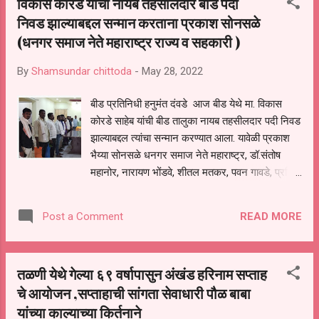
विकास कोरडे यांची नायब तहसीलदार बीड पदी
निवड झाल्याबद्दल सन्मान करताना प्रकाश सोनसळे
(धनगर समाज नेते महाराष्ट्र राज्य व सहकारी )
By
Shamsundar chittoda
-
May 28, 2022
बीड प्रतिनिधी हनुमंत दंवडे आज बीड येथे मा. विकास
कोरडे साहेब यांची बीड तालुका नायब तहसीलदार पदी निवड
झाल्याबद्दल त्यांचा सन्मान करण्यात आला‌. यावेळी प्रकाश
भैय्या सोनसळे धनगर समाज नेते महाराष्ट्र, डॉ.संतोष
महानोर, नारायण भोंडवे, शीतल मतकर, पवन गावडे, प्रजित
भोंडवे, बाळासाहेब गावडे, राहुल ठेंगल, विजय घोंगडे, महादेव
सातपुते ,श्याम गाडेकर,काशीद मामा, सखाराम गोरे, विशाल
READ MORE
Post a Comment
प्रभाळे, मयुर खोमणे, योगेश केसकर , कृष्णा पितळे सरपंच,
अविनाश बारणे,सुरेश देवडे, नारायण धापसे, महादेव हजारे,
ग्रामसेवक ,ज्ञानेश्वर देवकते पोलीस, उपनिरीक्षक, कोकाटे
तळणी येथे गेल्या ६९ वर्षापासुन अंखंड हरिनाम सप्ताह
सूर्यकांत , साईनाथ गावडे, सुधाकर वैद्य,शिवराम शिरगिरे,
चे आयोजन ,सप्ताहाची सांगता सेवाधारी पौळ बाबा
खांडेकर भैय्या ,परमेश्वर तागड, वैद्य सर,गुरव भैय्या,
यांच्या काल्याच्या किर्तनाने
आजीनाथ भोंडवे,रूषीकेश भोंडवे, भाऊसाहेब भोंडवे,