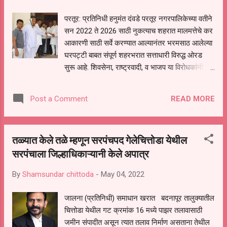
अधिकारी व तलाठी याच्या कडून कारवाया होताना दिसत
परतूर: प्रतिनिधी हनुमंत दंवडे परतूर नगरपालिकेच्या वतीने
नाही पावसाळ्याचे दिवस जस जसे जवळ येत असून अवैध
सन 2022 ते 2026 साठी नुकत्याच शहरात मालमत्तेचे कर
वाळू चोरीची स्पर्धा तळ्णी परीसरात दिसत आहे *अवैध वाळू
आकारणी साठी सर्वे करण्यात आल्यानंतर भरमसाठ आलेल्या
चोराची गय केली जाणार नाही वाळू चोरांनी चोरीचा व्यवसाय
घरपट्टी बाबत संपूर्ण शहरभरात सत्ताधारी विरुद्ध ओरड
बदला पाहीजे वाळू चोरावरं आणखी तीव्र करणार असल्याची
सुरू आहे. शिवसेना, राष्ट्रवादी, व भाजप या विरोधकांनी
प्रतिक्रीया तहसीलद...
याविरुद्ध आपला आवाज बुलंद केलेला आहे, या जुलमी
घरपट्टी विरोधात आक्षेप नोंदविण्याची अंतिम तारीख 5 मे
READ MORE
Post a Comment
पर्यंत होती, आक्षेप नोंदविण्यास मुबलक अवधी नाही, शिवाय
अनेक नागरिकांना करआकारणी बाबतच्या नोटीसाच
मिळालेल्या नाहीत, या काळात अनेक सण व सुट्ट्या
तळ्यात केले तळे म्हणून सरपंचपद गेलेचित्तोडा येथील
आल्याने व नागरिकांपर्यंत कर आकारणी ची नोटीस पोचती न
सरपंचाला जिल्हाधिकाऱ्यानी केले अपात्र
झाल्याने आक्षेप अर्ज दाखल करण्यासाठी एक महिना
मुदतवाढ देण्यात यावी अशी विनंतीवजा निवेदन आज
By
Shamsundar chittoda
-
May 04, 2022
राष्ट्रवादी काँग्रेसच्या वतीने प्रशासक तथा उपविभागीय
अधिकारी कार्यालय येथे देण्यात आले तसेच मुख्याधिकारी
जालना (प्रतिनिधी) समाधान खरात बदनापूर तालुक्यातील
सुधीर गवळी यांनाही या आशयाचे निवेदन देण्यात आले
चित्तोडा येथील गट क्रमांक 16 मध्ये पाझर तलावासाठी
यावेळी राष्ट्रवादी काँग्रेसचे माजी नगराध्यक्ष विनायकराव
जमीन संपादीत असून त्यात तलाव निर्माण असताना तेथील
काळे, नगरसेवक अंकुशराव तेलगड, नगरसेवक अखिल