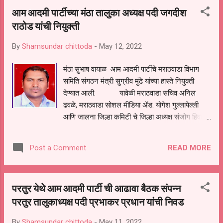
आहे. महाराष्ट्रातील महामंडळांना भरीव निधी देण्याचा ठराव
आम आदमी पार्टीच्या मंठा तालुका अध्यक्ष पदी जगदीश
करण्यात आला असून त्यामध्ये महात्मा फुले मागासवर्ग
राठोड यांची नियुक्ती
महामंडळ 500 कोटी, वरून 1000 कोटी ,संत रोहीदास
उद्योग व चर्मकार विकास महामंडळ 73 कोटी वरून 1000
By
Shamsundar chittoda
-
May 12, 2022
कोटी,धनगर समाज हा दोननंबर वर असलेला व अति
मागास असलेल्या धनगर समाजाला यातून वगळण्यात आले
मंठा सुभाष वायाळ आम आदमी पार्टीचे मराठवाडा विभाग
आहे. धनगर समाजाची गेली कित्येक वर्षापासून एसटी
समिति संगठन मंत्री सुग्रीव मुंढे यांच्या हास्ते नियुक्ती
आरक्षण देण्याबाबतची मागणी सर्वच राजकीय पक्षानी
देण्यात आली. यावेळी मराठवाडा सचिव अनिल
कायमस्वरूपी बाजूला ठेवली आहे. धनगर समाजावर अन्याय
ढवळे, मराठवाडा सोशल मीडिया ॲड. योगेश गुल्लापेल्ली
करत आहात मेंढपाळ वरती दररोज अन्याय होत असून साधी
आणि जालना जिल्हा कमिटी चे जिल्हा अध्यक्ष संजोग हिवाळे,
त्यांची ...
जिल्हा संगठन मंत्री प्र. सुभाष देठे सर यांच्या मार्गदर्शन
खाली पार पडण्यात आली आहे. जगदिश राठोड यांना मंठा
READ MORE
Post a Comment
तालुका अध्यक्ष पदी यांची निवड करण्यात आली. या बैठकीत
होणाऱ्या जिल्हा परिषद आणि पंचायत समिती, नगर पालिका,
नगर परिषदाच्या निडणुकांबाबत सूचना देण्यात आल्या या
परतुर येथे आम आदमी पार्टी ची आढावा बैठक संपन्न
वेळी उमेश राठोड, एड. सुनिल इंगळे, बाळु सदावर्ते,
परतुर तालुकाध्यक्ष पदी प्रभाकर प्रधान यांची निवड
आत्माराम राठोड, दत्ता राठोड, श्रीहरी राठोड यांची
उपस्थिति होती.
By
Shamsundar chittoda
-
May 11, 2022