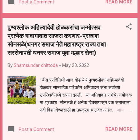
READ MORE
Post a Comment
आहे हि घटना धक्कादायक असुन महाराष्ट्रांच्या
प्रागतिक पंरपरेला काळीमा फासणारी आहे शासन व
प्रशासन भ्रष्टाचार मुक्त लोकाभिमुख व पारदर्शक चालावे
पुण्यश्लोक अहिल्यादेवी होळकरांचा जन्मोत्सव
म्हणुन काम करणार्या हजारो माहीती अधिकार कार्यकर्त्यांचे
प्रत्येक गावागावात साजरा करणार-प्रकाश
जागरुक व संवेदनशिल नागरिकांचे मनोधर्य खचुन जाणारी
सोनसळे(धनगर समाज नेते महाराष्ट्र राज्य तथा
घटणा घटली आहे मृत अनिल देवराव ओचावार यांचा खटला
लवकर ट्रॕक कोर्टात चालवुन दोषीवर कठोर शिक्षा द्यावी
सरसेनापती धनगर समाज युवा मल्हार सेना)
याप्रकारणात अपराध्याला चिथावणी देणारे सरकारी
अधिकारी सुञधार यांच्याही मुसक्या अवळव्यात माहीती
By
Shamsundar chittoda
-
May 23, 2022
अधिकार कार्यकर्ता म्हणुन जीव धोक्यात घालुन काम करुन
बीड प्रतिनिधी आज बीड येथे पुण्यश्लोक आहिल्यादेवी
प्रशासन शासन पारदर्शक चालावे म्हणुन आपल्या जिवाची
होळकर साप्ताहिक परिवर्तन अभिवादन सभा सर्वांच्या
बाजी लावणार्या मृत कार्यकर्ता यांच्या कुटुंबास किमान द...
उपस्थितीमध्ये संपन्न झाली. या अभिवादन सभेचे आयोजक
मा. प्रकाश सोनसळे हे अनेक दिवसापासून एक समाजाला
नवी दिशा देण्यासाठी हा उपक्रम चालवत आहेत. आज बीड
येथे राष्ट्रमाता पुण्यश्लोक आहिल्यादेवी होळकर पुतळ्यास
अभिवादन डॉ.योगे साहेब यांच्या शुभहस्ते अहिल्यादेवी
READ MORE
Post a Comment
होळकर यांच्या पुतळ्यास पुष्पहार अर्पण करून अभिवादन
करण्यात आले तर राजे यशवंतराव होळकर प्रतिमापूजन