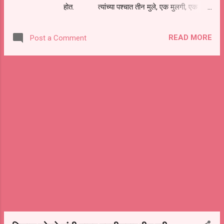
होत. त्यांच्या पश्चात तीन मुले, एक मुलगी, एक
भाऊ, चार बहिणी, जावई, सुना नातवंडे असा मोठा परिवार
आहे. त्यांच्यावर आनंदवाडी येथे शेतात दुपारी दोन वाजेचा
READ MORE
Post a Comment
सुमारास अंत्यसंस्कार करण्यात आले. यावेळी मोठ्या संख्येने
जनसमुदाय उपस्थित होता.