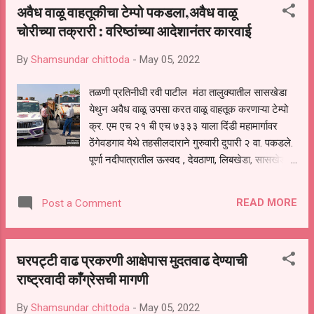
अवैध वाळू वाहतूकीचा टेम्पो पकडला,अवैध वाळू
सर यांनी केले तर कार्यक्रमाचे आभार प्रदर्शन सुरुंग सर
चोरीच्या तक्रारी : वरिष्ठांच्या आदेशानंतर कारवाई
यांनी मानले.
By
Shamsundar chittoda
-
May 05, 2022
तळणी प्रतिनीधी रवी पाटील मंठा तालुक्यातील सासखेडा
येथुन अवैध वाळू उपसा करत वाळू वाहतूक करणाऱ्या टेम्पो
क्र. एम एच २१ बी एच ७३३३ याला दिंडी महामार्गावर
ठेंगेवडगाव येथे तहसीलदाराने गुरुवारी दुपारी २ वा. पकडले.
पूर्णा नदीपात्रातील ऊस्वद , देवठाणा, लिबखेडा, सासखेडा,
दुधा , पोखरी केंधळे व भूवन येथून दिवसरात्र वाळू
उत्खनन व चोरी सुरू असल्याची तक्रार जालना
READ MORE
Post a Comment
जिल्हाधिकारी डॉ. विजय राठोड व अप्पर जिल्हाधिकारी
अंकुश पिनाटे यांच्याकडे करण्यात आली होत्या. या
तक्रारीची दखल घेत तहसीलदारांना कारवाईचे आदेश दिले.
घरपट्टी वाढ प्रकरणी आक्षेपास मुदतवाढ देण्याची
वरिष्ठांच्या आदेशानंतर मंठा तहसीलदार कैलासचंद्र
राष्ट्रवादी काँग्रेसची मागणी
वाघमारे व तलाठी नितीन चिंचोले यांनी सासखेडा येथील
संतोष जाधव यांच्या मालकीचा अवैध वाळू वाहतूकीचा टेम्पो
By
Shamsundar chittoda
-
May 05, 2022
पकडून मंठा पोलिसांच्या ताब्यात देण्यात आले मंडळ