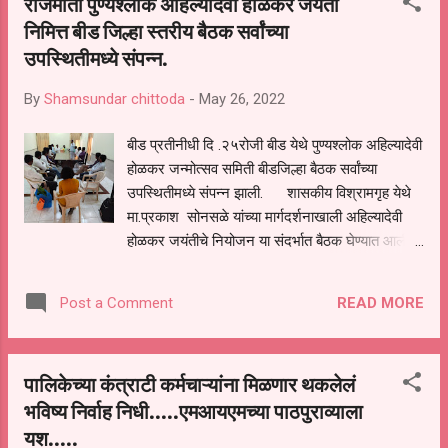
राजमाता पुण्यश्लोक अहिल्यादेवी होळकर जयंती
स्वतःकडे ठेवून घेतली व तसेच त्यांनी करण्यासाठी लागलेला
निमित्त बीड जिल्हा स्तरीय बैठक सर्वांच्या
टेबल खर्च म्हणून तक्रारदार यांच्याकडे दहा हजार रुपये
उपस्थितीमध्ये संपन्न.
लाचेची मागणी केली.तक्रारदार यांची लाच देण्याची इच्छा
नसल्याने त्यांनी लाचलुचपत प्रतिबंधक विभाग जालना येथे
By
Shamsundar chittoda
-
May 26, 2022
संपर्क साधून तक्रार दिली. या तक्रारीवरून २३ मे
रोजी लाच मागणीसाठी मागणीबाबत पडताळणी केली असता
बीड प्रतीनीधी दि .२५रोजी बीड येथे पुण्यश्लोक अहिल्यादेवी
संदीप जायभाये यांनी तक्रारदार यांच्याकडे रजिस्ट्री
होळकर जन्मोत्सव समिती बीडजिल्हा बैठक सर्वांच्या
करण्यासाठी लागलेल्या टेबल खर्च म्हणून दहा हजार रुपये
उपस्थितीमध्ये संपन्न झाली. शासकीय विश्रामगृह येथे
लाचेची मागणी करून ती ...
मा.प्रकाश सोनसळे यांच्या मार्गदर्शनाखाली अहिल्यादेवी
होळकर जयंतीचे नियोजन या संदर्भात बैठक घेण्यात आली.
यामध्ये जयंतीचे रूपरेषा व नियोजन करण्यात आले या बीड
जिल्हा अहिल्यादेवी होळकर उत्सव समितीच्या अध्यक्षपदी
READ MORE
Post a Comment
शीतल मतकर व उपाध्यक्ष पदी पवन गावडे, उपाध्यक्षपदी
प्रजित भोंडवे, कार्याध्यक्षपदी बाळासाहेब गावडे, सचिव पदी
राहुल ठेंगल, मार्गदर्शक विजय घोंगडे, महादेव सातपुते ,श्याम
पालिकेच्या कंत्राटी कर्मचाऱ्यांना मिळणार थकलेलं
गाडेकर,काशीद मामा, सखाराम गोरे, विशाल प्रभाळे, मयुर
भविष्य निर्वाह निधी.....एमआयएमच्या पाठपुराव्याला
खोमणे, योगेश केसकर , कृष्णा पितळे सरपंच, अविनाश
यश.....
बारणे,सुरेश देवडे, नारायण धापसे आदींची निवड करण्यात