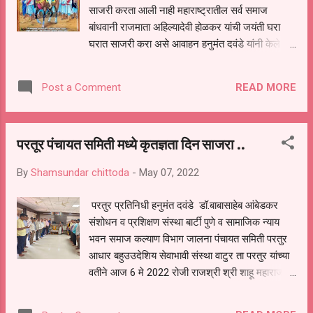
साजरी करता आली नाही महाराष्ट्रातील सर्व समाज
बांधवानी राजमाता अहिल्यादेवी होळकर यांची जयंती घरा
घरात साजरी करा असे आवाहन हनुमंत दवंडे यांनी केले
आहे 31 मे रोजी राजमाता अहिल्यादेवी होळकर यांची
297 वी जयंती येत आहे राजमाता अहिल्यादेवी होळकर यांचा
READ MORE
Post a Comment
इतिहास हा संपुर्ण जगात सुप्रसिद्ध आहे पुण्यश्लोक
अहिल्यादेवी संपुर्ण जीवन चरित्र प्रेरणादायी आहे, त्यांनी
जवळ जवळ माळवा प्रांता वर 29 वर्ष राज्य केले .आणि
परतूर पंचायत समिती मध्ये कृतज्ञता दिन साजरा ..
त्यांचा राज्य कारभाराचा ठसा संपुर्ण देशात उमटला होता,
त्यांनी अनेक जनकल्याण कारी कार्य केले मंदिर, घाट, रस्ते,
By
Shamsundar chittoda
-
May 07, 2022
धर्म शाळा तर संपूर्ण देश भर बांधल्या, अनेक अंधश्रद्धा
असलेल्या परंपराना प्रतिबंध घातला त्यांच्या बुद्धी चातुर्याने
परतुर प्रतिनिधी हनुमंत दवंडे डॉ.बाबासाहेब आंबेडकर
अनेक वेळ संघर्षा तुन होणारी हानी टळली, प्राणी मात्राची व
संशोधन व प्रशिक्षण संस्था बार्टी पुणे व सामाजिक न्याय
निसर्गाची विशेष काळजी घेतली, शेती, व्यापार, इतर
भवन समाज कल्याण विभाग जालना पंचायत समिती परतुर
व्यावसायी भरभराटकेली, आजचा 7/12 कायदा हा
आधार बहुउउदेशिय सेवाभावी संस्था वाटुर ता परतुर यांच्या
पुण्यश्लोक अहिल्यादेवी च्या काळात विकसित झाला होता,
वतीने आज 6 मे 2022 रोजी राजश्री श्री शाहू महाराज
राजकारण समाज कारण अर्थ कारण विकास ...
यांच्या स्मृतिदिनानिमित्त 100 सेकंद स्तब्ध उभे राहून
आदरांजली वाहण्यात आली तसेच राजश्री शाहू महाराज