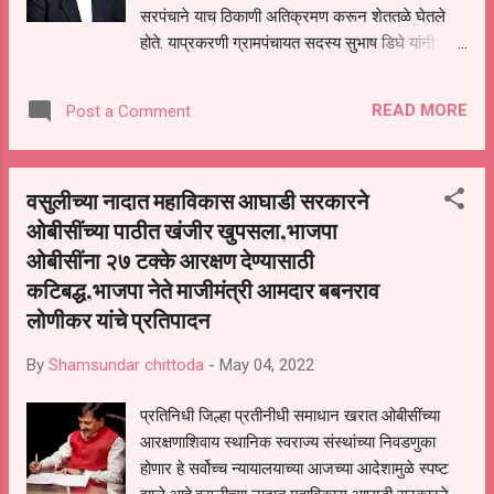
सरपंचाने याच ठिकाणी अतिक्रमण करून शेततळे घेतले
काजी, माजी नगरसेवक आरिफ अली, विजय नाना राखे,
होते. याप्रकरणी ग्रामपंचायत सदस्य सुभाष डिघे यांनी
माजी नगरसेवक कदिर कुरेशी, युवा नेते गोर...
जिल्हाधिकाऱ्याकडे दावा केला असता, जिल्हाधिकाऱ्यानी
सुनावनी अंती सरपंच ज्ञानेश्वर डिघे यांना अपात्र ठरविले
READ MORE
Post a Comment
आहे. याबाबत थोडक्यात असे की. चित्तोडा ता. बदनापूर
येथील गट क्रमांक 16 मध्ये पाझर तलाव नं. 4 साठी 67
आर शेत जमीन सन 2012-13 मध्ये संपादीत करण्यात
वसुलीच्या नादात महाविकास आघाडी सरकारने
आली होती. ज्याचा सी. आर. क्रमांक 80/8 असून अंतिम
ओबीसींच्या पाठीत खंजीर खुपसला,भाजपा
निवाडा 20 एप्रिल 2011 रोजी झालेला आहे. असे असताना
ओबीसींना २७ टक्के आरक्षण देण्यासाठी
सरपंच ज्ञानेश्वर तुळशीराम डिघे यांनी या संपादीत केलेल्या
शेत जमिनीमध्ये स्वतः च्या फायद्यासाठी शेततळे केले, व ते
कटिबद्ध,भाजपा नेते माजीमंत्री आमदार बबनराव
शासनाच्या जमिनीवर केल्याचा दावा चित्तोडा येथील
लोणीकर यांचे प्रतिपादन
ग्रामपंचायत सदस्य सुभाष दौलतराव डिघे यांनी ऍड. आर.
एस. वाघ व एस. पी. हुशे यांच्या मार्फत जिल्हा दंडा
By
Shamsundar chittoda
-
May 04, 2022
धिकाऱ्याकडे दाखल केला होता. त्यानुसार सरपंच ज्ञानेश्वर
डिघे यांची कृती मुबंई ग्रामपंचायत अधिनियमांतील कलम
प्रतिनिधी जिल्हा प्रतीनीधी समाधान खरात ओबीसींच्या
14 (ज 3) मधी...
आरक्षणाशिवाय स्थानिक स्वराज्य संस्थांच्या निवडणुका
होणार हे सर्वोच्च न्यायालयाच्या आजच्या आदेशामुळे स्पष्ट