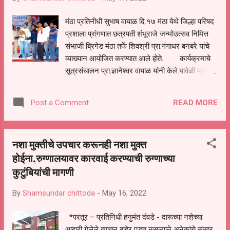
पाठीशी घालणाऱ्या अधिकाऱ्याची चौकशी करून त्यांच्यावर
योग्य ती कार्यवाही करावी अश्या विविध मागण्यांसाठी पांडुरंग
मंठा प्रतिनीधी सुभाष वायाळ दि.१७ मंठा येथे जिल्हा परिषद
शेजुळ यांनी उपोषन सुरू केले आहे. जिल्हा मार्केटिंग
प्रशाला प्रांगणात छत्रपती शंभूराजे जन्मोउत्सव निमित्त
अधिकारी हे परतूर येथील सुरू असलेल्या नाफेड चालकाला
संभाजी ब्रिगेड मंठा तर्फे शिवश्री प्रा.गंगाधर बनबरे यांचे
पाठीशी घालत आहे.
व्याख्यान आयोजित करण्यात आले होते. कार्यक्रमाचे
सूत्रसंचालन प्रा.ज्ञानेश्वर वायाळ यांनी केले.यावेळी प्रमुख
पाहुणे प्रा.गंगाधर बनबरे व कार्यक्रमाचे अध्यक्ष पोलीस
निरीक्षक शिवश्री संजय देशमुख यांच्या हस्ते दिप प्रज्वलन
READ MORE
Post a Comment
करण्यात आले.व कार्यक्रमाचे प्रास्ताविक शिवश्री सोमेश
घारे यांनी केले. शिवश्री सुदर्शन तारक, यांनी छत्रपती
संभाजी महाराज यांच्या जीवन चरित्रावर प्रकाश टाकला.
नशा मुक्तीचे उपचार करूनही नशा मुक्त
तर शिवश्री प्राध्यापक गंगाधर बनबरे यांनी प्रत्यक्षात
होईना,रुग्णालयावर कारवाई करण्याची रुग्णाच्या
छत्रपती संभाजी महाराज यांच्या जीवन चरित्रावर प्रकाश
कुटुंबियांची मागणी
टाकताना श्रोत्यांच्या अंगावर शहारे येतील असे प्रसंग
संभाजी महाराजांच्या जीवनातील सांगितले.व आयुष्यात एकही
By
Shamsundar chittoda
-
May 16, 2022
लढाई न हरणारे राजे तसेच आजच्या तरुण पिढीने त्यांचा
आदर्श घेऊन जीवन जगावे. आजच्या घडीला काही पक्ष व
*परतूर – प्रतिनिधी हनुमंत दंवडे - दारूच्या नशेच्या
संघटना देशामध्ये अस्थिरता निर्माण करत आहेत. परंतु
आहारी गेलेले त्यातून बाहेर पडत नसल्याने अनेकांचे संसार