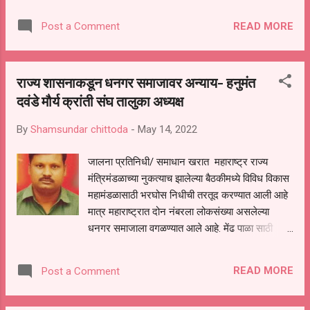
रक्तदान केले. या शिबिराच्या सुरूवातीस संस्थेचे सचिव
बाजीराव बोराडे,व पत्रकार संरक्षण समितीचे अध्यक्ष रंजित
READ MORE
Post a Comment
दादा बोराडे यांच्यासह मान्यवरांच्या हस्ते छत्रपती संभाजी
महाराज यांच्या प्रतिमेचे पुजन करून अभिवादन करण्यात
आले.याप्रसंगी धर्मवीर शंभु राजे बहुउद्देशींय सेवाभावी
राज्य शासनाकडून धनगर समाजावर अन्याय- हनुमंत
संस्थाचे अध्यक्ष डिगांबर बोराडे,उपाध्यक्ष भागवत चव्हाण,
दवंडे मौर्य क्रांती संघ तालुका अध्यक्ष
सचिव बाजीराव बोराडे,कृष्णा खरात, गजानन बोराडे,संतोष
बोराडे,विजय बोराडे,आकाश गिरी,विष्णु बहाड, वैभव
By
Shamsundar chittoda
-
May 14, 2022
शहाणे,किरण बोराडे,आकाश कास्तोडे,योगेश बोराडे,ज्ञानेश्वर
वायाळ, संदिप बोराडे,बाळु गवळी, मोहन बोराडे,प्रल्हाद
जालना प्रतिनिधी/ समाधान खरात महाराष्ट्र राज्य
बोराडे,वझीर पठाण,सोनु काका,अमोल लोखंडे, मोसीन
मंत्रिमंडळाच्या नुकत्याच झालेल्या बैठकीमध्ये विविध विकास
कुरेशी,भारत काळे,दत्ता घुगे, संदिप वायाळ,राहुल
महामंडळासाठी भरघोस निधीची तरतूद करण्यात आली आहे
पाटील,सुरेश बाहेकर,गणेश पोटे,कैलास बोकाडे, सिद्धेश्वर
मात्र महाराष्ट्रात दोन नंबरला लोकसंख्या असलेल्या
भगस यांच्यासह लोकमान्य...
धनगर समाजाला वगळण्यात आले आहे. मेंढ पाळा साठी
असणारे अहिल्यादेवी शेळी मेंढी विकास महामंडळास
कसलाही निधी दिला नाही. यामुळे महाराष्ट्रातील
READ MORE
Post a Comment
धनगर समाजावर अन्याय करण्यात आला आहे. असा आरोप
मौर्य क्रांती संघाचे तालुका अध्यक्ष हनुमंत द वंडे यांनी केला