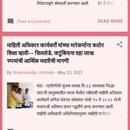
निवेदनाद्वारे सोमवारी करण्यात आली 31 मे रोजी
अहिल्यादेवी होळकर यांच्या जयंतीच्या निमित्ताने चौंडी
तालुका जामखेड जिल्हा अहमदनगर येथे भव्यदिव्य
READ MORE
Post a Comment
जन्मोत्सव साजरा केला जातो .या निमित्ताने चौंडी येथे
देशभरातून हजारो भाविक भक्त अहिल्या प्रेमी जमा होतात
,परतूर तालुक्यातील चौंडी येथे जाणाऱ्या भाविक भक्त व
माहिती अधिकार कार्यकर्ते यांच्या मारेकर्याना कठोर
अहिल्याप्रेमीची संख्या मोठी आहे. परतूर तालुक्यातील हजारो
शिक्षा व्हावी-- सिल्लोडे, कटुंबियास दहा लाख
लोक अहिल्यादेवी यांना अभिवादन करण्यासाठी चौंडी येथे
रुपयांची आर्थिक मदतीची मागणी
जाणार आहेत. त्यांच्या सोयीसाठी परतुर आगारातून म्हणजे
परतुर, आष्टी, लोणी ,माजलगाव या ठिकाणावरून बस सेवा
By
Shamsundar chittoda
-
May 23, 2022
सुरू करण्याची मागणी करण्यात आली माननीय जिल्हाधिकारी
आणि परिवहन मंत्री यांना या निवेदनाच्या प्रती पाठवण्यात
मंठा - प्रतिनीधी सुभाष वायाळ दि.२३ यवतमाळ जिल्हा
आल्या . निवेदना वरील सह्या हनुमंत दवंडे ,दत्ता कोल्हे,
घांटजी तालुक्यातील पारवा येथील रहीवासी माहीती अधिकार
विलास रोकडे ,भागवत रोकडे, विलास तरव टे, नामदेव गोरे,
कार्यकर्ते अनिल देवराव ओचावार यांची १५ मे २०२२ रोजी
शिवाजी भालेकर ,बाबू गोसावी...
मध्यराञी अतिशय क्रुर पद्धतीने हत्या करण्यात आली
माहीती आधिकारी अधिनियमानुसार माहीती मागीतली
असल्याने सुड भावनेने क्रुर हत्या झाल्याचे पोलीसांच्या
प्राथमिक तपासानुसार व प्रसार माध्यमातुन समोर आले