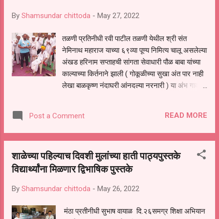
विश्वजीत ससाने ,अमर भोंडवे,आदींच्या उपस्थितीत सन्मान
By
Shamsundar chittoda
-
May 27, 2022
सोहळा संपन्न झाला.
तळणी प्रतिनीधी रवी पाटील तळणी येथील श्री संत
नेमिनाथ महाराज याच्या ६९व्या पूण्य निमित्य चालू असलेल्या
अंखड हरिनाम सप्ताहची सांगता सेवाधारी पौळ बाबा यांच्या
काल्याच्या किर्तनाने झाली ( गोकूळीच्या सुखा अंत पार नाही
लेखा बाळकृष्ण नंदाघरी आंनदल्या नरनारी ) या अंभ गावर
काल्याचे किर्तन केले हा काला फक्त भूतलावर भारतात आहे
महाराष्ट्र ही संतांची भूमी आहे त्यामुळेच या भूमीवर
READ MORE
Post a Comment
नामस्मरणाचे अध्यात्माचे पेव आहे भक्ती ही निस्वार्थ असावी
त्यामध्ये कुठलाच स्वार्थ नसू नाही गवळणीची भक्ती जशी
भगवान श्रीकृष्णावर होती त्यामुळे परमात्मा त्याच्या हाकेला
शाळेच्या पहिल्याच दिवशी मुलांच्या हाती पाठ्यपुस्तके
धावून जात सत्य युगातील राजा हरिश्चद्राची साठ हजार
विद्यार्थ्यांना मिळणार द्विभाषिक पुस्तके
वर्षाची तपश्चर्या केली तेव्हा देव भेटला त्या साठी त्याग निष्ठा
व समर्पण व ईच्छा शक्ती असणे गरजेचे आहे आजच्या
By
Shamsundar chittoda
-
May 26, 2022
युगातील भक्ती ही नाटकी व स्वार्थी आहे मनुष्यावर संकट
आली की तो भंगवंताचा धावा करू लागतो ईतका स्वार्थी
मंठा प्रतीनीधी सुभाष वायाळ दि.२६समग्र शिक्षा अभियान
मनुष्य झाला आहे काला हा मानवी जीवनासाठी एक