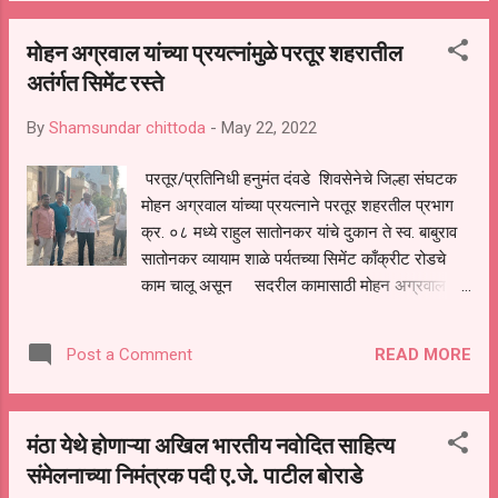
माननीय श्री शिंदे साहेब यांच्या हस्ते करण्यात आले व
मोहन अग्रवाल यांच्या प्रयत्नांमुळे परतूर शहरातील
मल्हाराव होळकर यांच्या प्रतिमेचेपूज मा.श्री.बाबासाहेब
अतंर्गत सिमेंट रस्ते
लंबाटे अण्णा यांच्या हस्ते करण्यात आले. यावेळी प्रकाश
सोनसळे यांनी बोलताना सांगितले की या वर्षी अहिल्यादेवी
By
Shamsundar chittoda
-
May 22, 2022
होळकर जन्मोत्सव प्रत्येकाने आपापल्या गावात साजरा
करण्यात यावा यासाठी प्रत्येकाने पुढे येऊन मोठ्या प्रमाणात
परतूर/प्रतिनिधी हनुमंत दंवडे शिवसेनेचे जिल्हा संघटक
जन्मोत्सव साजरा करुया असे सांगितले. यावेळी लिंबाजी
मोहन अग्रवाल यांच्या प्रयत्नाने परतूर शहरतील प्रभाग
महानोर साहेब, प्रकाश बुधनर, अमर वाघमोडे ,सतीश
क्र. ०८ मध्ये राहुल सातोनकर यांचे दुकान ते स्व. बाबुराव
लंबाटे, सुधाकर वैद्य ,शीतल मतकर, कोळेकर मनोज, आदी
सातोनकर व्यायाम शाळे पर्यतच्या सिमेंट काँक्रीट रोडचे
स...
काम चालू असून सदरील कामासाठी मोहन अग्रवाल
यांनी नगर विकास मंञी एकनाथ शिंदे यांच्या विशेष निधीतून
मंजूर करण्यात आला आहे.सदरील कामासाठी माजी
READ MORE
Post a Comment
नगरसेवक मोहन अग्रवाल व शोभाताई लड्डा यांनी खूप
शर्यतीचे प्रयत्न करून निधी उपल्ब्ध केला आहे. अग्रवाल
यांच्यामुळे परतूर शहरातील अंतर्गत सिमेंट रस्ते चकाचक
मंठा येथे होणाऱ्या अखिल भारतीय नवोदित साहित्य
होत आहेत. प्रत्येक्षात सिमेंट रस्त्याचे काम सुरु झाल्यावर
संमेलनाच्या निमंत्रक पदी ए.जे. पाटील बोराडे
येथील नागरिकांनी अग्रवाल व सौ.लड्डा यांचे आभार