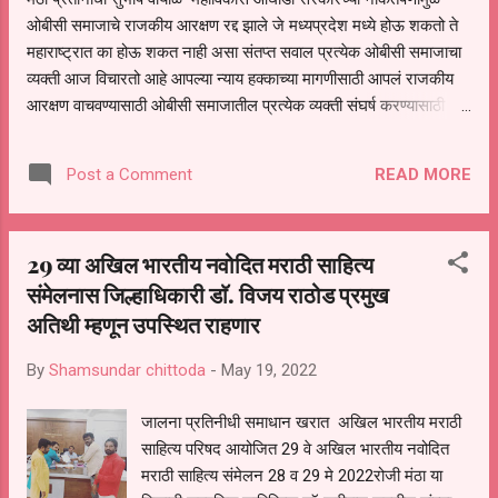
संमेलनात राज्यभरातून जवळपास 400 साहित्यिकांनी
ओबीसी समाजाचे राजकीय आरक्षण रद्द झाले जे मध्यप्रदेश मध्ये होऊ शकतो ते
संमेलनात आपली नोंदणी केली आहे. हे संमेलन मंठा सारख्या
महाराष्ट्रात का होऊ शकत नाही असा संतप्त सवाल प्रत्येक ओबीसी समाजाचा
ग्रामीण भागात होत...
व्यक्ती आज विचारतो आहे आपल्या न्याय हक्काच्या मागणीसाठी आपलं राजकीय
आरक्षण वाचवण्यासाठी ओबीसी समाजातील प्रत्येक व्यक्ती संघर्ष करण्यासाठी
तयार आहे असे प्रसिद्धीस दिलेल्या पत्रकात म्हटले आहे मध्यप्रदेशातील राज्य
सरकारने ओबीसींसाठी सुप्रीम कोर्टाने सांगितलेल्या अटींप्रमाणे राज्य मागासवर्ग
READ MORE
Post a Comment
आयोगाचे नेमणूक केली ओबीसींचा इमपेरिकल डेटा तयार केला ट्रिपल टेस्ट ची
अट पूर्ण केली आणि तेथील ओबीसी आरक्षण टिकले परंतु महाराष्ट्रात शेतकऱ्यांचा
सर्वसामान्यांचा सरकार म्हणून कुरघोडी करत सत्तेत आलेले सत्ताधारी मात्र केवळ
29 व्या अखिल भारतीय नवोदित मराठी साहित्य
वसुली करण्यात मग्न आहे आहेत ओबीसींच्या इंटरिकल डेटा ट्रिपल टेस्ट किंवा
संमेलनास जिल्हाधिकारी डाॅ. विजय राठोड प्रमुख
राज्य मागासवर्ग आयोगाच्या निवडणुकीबाबत ब्र शब्द न करता केवळ केंद्र
सरकारच्या नावाने आरडाओरड करण्यात धन्यता मानत होते परिणामी ओबीसींचे
अतिथी म्हणून उपस्थित राहणार
हक्काचे राजकीय आरक्षण सुप्रीम कोर्टाने रद्द केले यासाठी पूर्णतः राज्य सरकार
By
Shamsundar chittoda
-
May 19, 2022
जबा...
जालना प्रतिनीधी समाधान खरात अखिल भारतीय मराठी
साहित्य परिषद आयोजित 29 वे अखिल भारतीय नवोदित
मराठी साहित्य संमेलन 28 व 29 मे 2022रोजी मंठा या