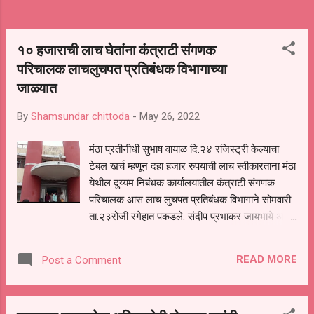
१० हजाराची लाच घेतांना कंत्राटी संगणक
परिचालक लाचलुचपत प्रतिबंधक विभागाच्या
जाळ्यात
By
Shamsundar chittoda
-
May 26, 2022
मंठा प्रतीनीधी सुभाष वायाळ दि.२४ रजिस्ट्री केल्याचा
टेबल खर्च म्हणून दहा हजार रुपयाची लाच स्वीकारताना मंठा
येथील दुय्यम निबंधक कार्यालयातील कंत्राटी संगणक
परिचालक आस लाच लुचपत प्रतिबंधक विभागाने सोमवारी
ता.२३रोजी रंगेहात पकडले. संदीप प्रभाकर जायभाये असे
या कंत्राटी कर्मचाऱ्यांची नाव आहे. याबाबत सविस्तर
माहिती अशी की तक्रारदार यांनी ब्रह्मनाथ तांडा येथील
READ MORE
Post a Comment
प्लॉट खरेदी केला होता या प्लॉटची रजिस्ट्री १९ मे रोजी
तक्रारदार यांनी दुय्यम निबंधक कार्यालय मंठा येथे जाऊन
केली,परंतु रजिस्ट्रीचे कागदपत्र संदीप जायभाये यांनी