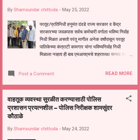
आली यावेळी विकास कोरडे साहेब,डॉ.संतोषजी महानवर,
By
Shamsundar chittoda
-
May 25, 2022
नारायण भोंडवे सरपंच, महादेव हजारे ग्रामसेवक,ज्ञानेश्वर
देवकते पोलीस, उपनिरीक्षक, कोकाटे सूर्यकांत , साईनाथ
परतूर/प्रतिनिधी हनुमंत दंवडे राज्य सरकार व केंद्र
गावडे, सुधाकर वैद्य,शिवराम शिरगिरे, खांडेकर भैय्या
सरकारच्या जवळपास सर्वच कर्मचारी वर्गाला भविष्य निर्वाह
,परमेश्वर तागड, वैद्य सर,गुरव भैय्या, आजीनाथ
निधी मिळत असतो परंतु मागील अनेक वर्षांपासून परतूर
भोंडवे,रूषीकेश भोंडवे, भ...
पालिकेच्या कंत्राटी कामगार यांना भविष्यनिर्वाह निधी
मिळाला नव्हता ही बाब एमआयएमचे शहराध्यक्ष सय्यद वसीम
यांच्या निदर्शनास येताच त्यांनी याबाबत अथक
प्रयत्न करून पाठपुरावा केला आणि परतूर नगर पालिकेने
READ MORE
Post a Comment
कामगारांसाठी असलेले निधी भविष्यनिर्वाह निधीत न
भरलेल्याने पालिकेतील कंत्राटी कामगार यांना भविष्यनिर्वाह
निधीचा लाभ घेता आला नव्हता याबाबत वेळोवेळी पाठपुरावा
वाहतूक व्यवस्था सुरळीत करण्यासाठी पोलिस
करून कंत्राटी कामगार यांना भविष्यनिर्वाह निधी बाबतची
प्रशासन प्रयत्नशील – पोलिस निरीक्षक शामसुंदर
असलेली अडचण दूर केल्याबद्दल पालिकेतील कामगार यांनी
कौठाळे
एमआयएमचे शहराध्यक्ष सय्यद वसीम यांचा सत्कार करून
धन्यवाद व्यक्त केले... यावेळी उपस्थित होते. एडवोकेट
By
Shamsundar chittoda
-
May 24, 2022
सुरेश काळे शेषेराव चव्‍हाण. दशरथ हीवाले .नामदेव चव्हाण
.रमेश चांदलिया.सय्यद जावेद .अशोक हिवाळे .वाघमारे अशा