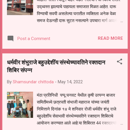
आजची जी शांतता प्रस्थापित झालेली आहे.ती शांतता द...
उद्ध्वस्त झाल्याचे पाहायला समाजात मिळत आहेत. दारू
पिण्याची सवयी असलेल्या घरातील व्यक्तिला अनेक वेळा
समज देऊनही दारू सुटत नसल्याने उपचारा मार्ग अवलंबला
मात्र लाखो रुपये खर्च करूनही हाती निराशा पडल्याने
नाशिक येथील नेर्लिकर रुग्णालयावर कारवाई करण्याची
READ MORE
Post a Comment
मागणी परतूर येथील महिलांनी नाशिक येथील महानगर
पालिका आरोग्य अधिकारी यांच्याकडे निवेदनाद्वारे केली
आहे. या बाबत दिलेल्या निवेदनात म्हटले आहे की
धर्मवीर शंभुराजे बहुउद्देशींय संस्थेच्यावतिने रक्तदान
नाशिक शहरातील नेर्लीकर हॉस्पिटल मध्ये नशामुक्त
शिबिर संपन्न
करण्यासाठी पूर्ण खात्री देऊन गेल्या एक दीड वर्षापूर्वी
उपचार केले. त्यांनंतर नियमित औषध गोळ्या घेतल्या.
By
Shamsundar chittoda
-
May 14, 2022
उपचारासाठी लागणार्‍या खर्च करण्यासाठी घराची परिस्थिति
हालाखीची असल्याने व्याजाने, दाग दागिने, शेती विकून
मंठा प्रतिनिधी पप्पू घनवट येथील कृषी उत्पन्न बाजार
उपचासाठी लाखो रुपये खर्च केले. मात्र नशामुक्तीचे उपचार
समितीमध्ये छत्रपती संभाजी महाराज यांच्या जयंती
करूनही दारूची सवयी सुटली नसल्याने नियमित दारू पित
निमित्ताने दिनांक १४ मे शनिवार रोजी धर्मवीर शंभु राजे
असल्याने नातेवाईक हे डॉक्टरांना चौकशी करण्यासाठी गेले
बहुउद्देशींय सेवाभावी संस्थेच्यावतिने रक्तदान शिबिराचे
असता नशामुक्त करण्याची हमी...
आयोजन करण्यात आले आहे.या शिबिरात 44 रक्तदात्यांनी