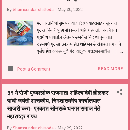
By
Shamsundar chittoda
-
May 30, 2022
मंठा प्रतीनीधी सुभाष वायाळ दि.३० शहरासह तालुक्यात
गुटखा विक्री पुन्हा बोकाळली आहे. शहरातील प्रत्येक व
ग्रामीण भागातील खेड्यापाड्यातील किराणा दुकानात
सहजपणे गुटखा उपलब्ध होत आहे.याकडे संबंधित विभागाचे
दुर्लक्ष होत असल्यामुळे मंठा तालुका मराठवाड्यातील
गुटखाविक्रीचे केंद्र झाले आहे.याकडे जिल्हा वरिष्ठ
अधिकारी लक्ष देण्याची मागणी नागरिकांतून होत आहे. मागील
READ MORE
Post a Comment
तीन वर्षापासून गुटका विक्रीने कळस गाठला आहे.तालुक्यात
व शहरात गुटका विक्रीचे जाळे मोठ्या प्रमाणावर पसरले
आहे. गुटखा विक्री करणारे माफीया संबंधित विभागाला
३१ मे रोजी पुण्यश्लोक राजमाता अहिल्यादेवी होळकर
हाताशी धरून आपला काळाबाजार चालवत आहेत.याकडे
यांची जयंती शासकीय, निमशासकीय कार्यालयात
वृत्तपत्र अथवा इतर कोणी यावर आवाज उठविण्याचा प्रयत्न
साजरी करा- प्रकाश सोनसळे धनगर समाज नेते
केला. तर त्यांची मुस्काट दाबी करण्याचा प्रयत्न करण्यात
येतो. किवा खोटा गुन्हा दाखल करण्याची धमकी देण्यात
महाराष्ट्र राज्य
येते.यामुळे गुटका माफियाची दादागिरी शहरात दिवसेंदिवस
वाढत आहे. मागील पंधरवड्यात दोन-तीन दिवस गुटका
By
Shamsundar chittoda
-
May 29, 2022