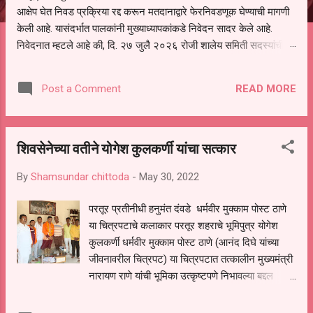
आक्षेप घेत निवड प्रक्रिया रद्द करून मतदानाद्वारे फेरनिवडणूक घेण्याची मागणी
केली आहे. यासंदर्भात पालकांनी मुख्याध्यापकांकडे निवेदन सादर केले आहे.
निवेदनात म्हटले आहे की, दि. २७ जुलै २०२६ रोजी शालेय समिती सदस्यांची
निवड करण्यात आली. मात्र, बैठकीची वेळ व निवड प्रक्रियेची पुरेशी माहिती
अनेक पालकांना देण्यात आली नसल्याने मोठ्या संख्येने पालक बैठकीस उपस्थित
READ MORE
Post a Comment
राहू शकले नाहीत. तसेच सर्व पालकांना विश्वासात न घेता निवड प्रक्रिया पूर्ण
करण्यात आल्याचा आरोपही करण्यात आला आहे. यामुळे संबंधित निवड अमान्य
करून ती रद्द करण्यात यावी आणि सर्व पालकांच्या उपस्थितीत मतदान पद्धतीने
शिवसेनेच्या वतीने योगेश कुलकर्णी यांचा सत्कार
शालेय समितीची फेरनिवडणूक घेण्यात यावी, अशी मागणी पालकांनी केली आहे. या
निवेदनाच्या प्रती जिल्हा शिक्षण अधिकारी (प्राथमिक), जालना तसेच तालुका
By
Shamsundar chittoda
-
May 30, 2022
शिक्षण अधिकारी, परतूर यांनाही पाठविण्यात आल्या असून प्रशासन याबाबत काय
निर्णय घेते, याकडे पालकांचे लक्ष लागले आहे. या न...
परतूर प्रतीनीधी हनुमंत दंवडे धर्मवीर मुक्काम पोस्ट ठाणे
या चित्रपटाचे कलाकार परतूर शहराचे भूमिपुत्र योगेश
कुलकर्णी धर्मवीर मुक्काम पोस्ट ठाणे (आनंद दिघे यांच्या
जीवनावरील चित्रपट) या चित्रपटात तत्कालीन मुख्यमंत्री
नारायण राणे यांची भूमिका उत्कृष्टपणे निभावल्या बद्दल
परतुर शिवसेनेच्या वतीने योगेश कुलकर्णी यांचा सत्कार
करण्यात आला. यावेळी शिवसेनेचे जिल्हा संघटक