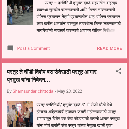
परतूर – प्रतिनिधी हनुमंत दंवडे शहरातील वाहतूक
मती .लक्ष्मण हिवाळे . गर्भिया काळे .बेबे कले .भागूबाई काळे .
व्यवस्था सुरळीत चालण्यासाठी आणि शिस्त लावण्यासाठी
पोलिस प्रशासन नेहमी प्रयत्नशील आहे. पोलिस प्रशासन
काम करीत असतांना वाहतूक व्यवस्थेला शिस्त लावण्यासाठी
नागरिकांनी सहकार्य करण्याचे आवाहन पोलिस निरीक्षक
शामसुंदर कौठाळे यांनी केले. येथील आष्टी रेल्वेगेट जवळ
वाहतूक कोंडीचा प्रश्न उद्धभवत आहे. येथे उड्डाण पुलाचे
READ MORE
Post a Comment
काम चालू असल्याने एकेरी वाहतूक आहे. एका बाजूचा रस्ता
बंद असल्याने रेल्वेगेट जवळ वळण रस्ता आहे. दोन वाहने
एकाच वेळी वळत नसल्याने वाहतूक कोंडीस अडथळा निर्माण
परतुर ते चौंडी विशेष बस सेवेसाठी परतूर आगार
होत आहे. येथे पोलिस प्रशासनाच्या वतीने वाहतूक
प्रमुख यांना निवेदन...
पोलिसांची नेमणूक केलेली आहे. रेल्वेगेट बंद झाल्यास काही
काळ वाहतूक थांबत असल्याने वाहनाच्या रांगा लागत
By
Shamsundar chittoda
-
May 23, 2022
असल्याने वाहन चालक वाहने बाहेर काढण्यास घाई करून
कधी अडथळा होण्यास करणीभूत ठरत आहे. पोलिस अश्या
परतूर प्रतिनिधी/ हनुमंत दंवडे 31 मे रोजी चौंडी येथे
वाहनावर कारवाई केली. काहींना समज दिली आहे. शहरातील
होणाऱ्या अहिल्यादेवी होळकर जयंती महोत्सवासाठी परतुर
वाहतूक व्यवस्था सुरुळीत करण्यासाठी प्रतिष्ठित
आगारातून विशेष बस सेवा सोडण्याची मागणी आगार प्रमुख
नागरिकांच्या बैठक घेतल्या मात्र फारसा प्रतिसाद मिळाला
यांना मौर्य क्रांती संघ परतूर यांच्या नेतृत्वा खाली एका
नाही. पोलिस प्रशासन हे जबाबदारी घेत स्वत रेल्वेगे...