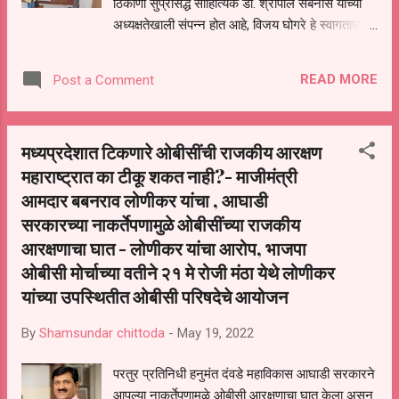
ठिकाणी सुप्रसिद्ध साहित्यिक डाॅ. श्रीपाल सबनीस यांच्या
अध्यक्षतेखाली संपन्न होत आहे, विजय घोगरे हे स्वागताध्यक्ष
पद भूषिवणार आहेत या साहित्य संमेलनास मोठया संख्येने
साहित्यिक उपस्थित राहणार आहेत, या संमेलनास जालन्याचे
READ MORE
Post a Comment
जिल्हाधिकारी डाॅ. विजय राठोड हे प्रमुख अतिथी म्हणून
उपस्थित राहणार आहेत त्यांना आज साहित्य साहित्य
परिषदेच्या शिष्टमंडळाने भेट घेऊन निमंत्रण दिले या वेळी
मध्यप्रदेशात टिकणारे ओबीसींची राजकीय आरक्षण
साहित्य परिषदेचे राष्ट्रीय अध्यक्ष शरद गोरे,महाराष्ट्र
महाराष्ट्रात का टीकू शकत नाही?- माजीमंत्री
प्रदेश कार्याध्यक्ष अनिल खंदारे,औरंगाबाद विभागीय अध्यक्ष
आमदार बबनराव लोणीकर यांचा , आघाडी
भरत मानकर, उस्मानाबाद जिल्हा अध्यक्ष अशोक कुरूंद
आदीजण उपस्थित होते.
सरकारच्या नाकर्तेपणामुळे ओबीसींच्या राजकीय
आरक्षणाचा घात - लोणीकर यांचा आरोप, भाजपा
ओबीसी मोर्चाच्या वतीने २१ मे रोजी मंठा येथे लोणीकर
यांच्या उपस्थितीत ओबीसी परिषदेचे आयोजन
By
Shamsundar chittoda
-
May 19, 2022
परतुर प्रतिनिधी हनुमंत दंवडे महाविकास आघाडी सरकारने
आपल्या नाकर्तेपणामुळे ओबीसी आरक्षणाचा घात केला असून