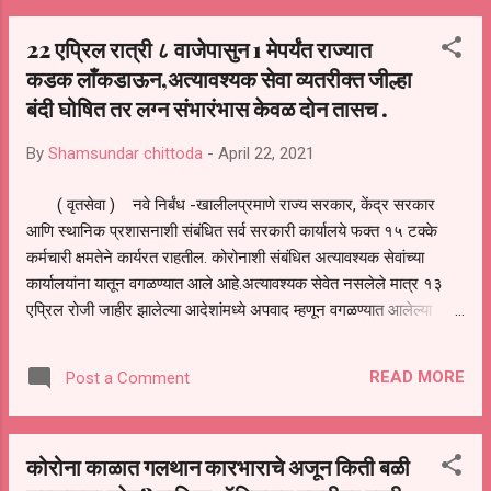
मनसेचे सिद्धेश्वर काकडे यांना देणार आहेत. तसेच जालना
22 एप्रिल रात्री ८ वाजेपासुन 1 मेपर्यंत राज्यात
जिल्ह्यातील ज्या रुग्ण नातेवाईक यांना ईतर ठिकाणी
कडक लाँकडाऊन,अत्यावश्यक सेवा व्यतरीक्त जील्हा
हाॅस्पीटल व ईतर समस्यांचा सामना करावा लागत आसेल तर
बंदी घोषित तर लग्न संभारंभास केवळ दोन तासच .
आपल्याशी संपर्क साधावा कोरोना काळामध्ये वाढणारे
हॉस्पिटलचे बिल व मदत केली जाईल आसी माहीती काकडे
By
Shamsundar chittoda
-
April 22, 2021
यांनी दिली आहे.
( वृतसेवा ) नवे निर्बंध -खालीलप्रमाणे राज्य सरकार, केंद्र सरकार
आणि स्थानिक प्रशासनाशी संबंधित सर्व सरकारी कार्यालये फक्त १५ टक्के
कर्मचारी क्षमतेने कार्यरत राहतील. कोरोनाशी संबंधित अत्यावश्यक सेवांच्या
कार्यालयांना यातून वगळण्यात आले आहे.अत्यावश्यक सेवेत नसलेले मात्र १३
एप्रिल रोजी जाहीर झालेल्या आदेशांमध्ये अपवाद म्हणून वगळण्यात आलेल्या
कार्यालयांना १५ टक्के किंवा ५ कर्मचारी यापैकी जी संख्या जास्त असेल, त्या
क्षमतेने कार्यरत राहण्यास परवानगी देण्यात आली आहे. प्रत्यक्ष लोकांपर्यंत
READ MORE
Post a Comment
अत्यावश्यक सेवा पुरवणाऱ्या कर्मचाऱ्यांची संख्या आवश्यकतेनुसार १००
टक्क्यांपर्यंत वाढवण्याची परवानगी असेल.लग्नसमारंभ फक्त एकाच हॉलमध्ये २
तासांमध्येच पूर्ण करावे लागतील. यासाठी एकूण २५ लोकांना उपस्थित राहण्याची
कोरोना काळात गलथान कारभाराचे अजून किती बळी
परवानगी असेल. या नियमांचे उल्लंघन करणाऱ्या कुटुंबाला ५० हजार रुपये दंड