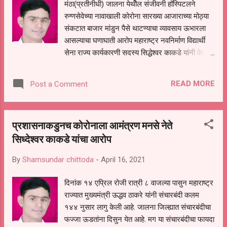
मंठा(प्रतीनीधी) जालना येथीेल संजीवनी हॉस्पिटलने
रुग्णसेवेच्या नावाखाली कोरोना सारख्या आजाराच्या मोठ्या
संकटात बाजार मांडुन पैसे थाटण्याचा व्यावसाय ऊभारला
आसल्याचा घणाघाती आरोप महाराष्ट्र नवनिर्माण विद्यार्थी
सेना राज्य कार्यकारणी सदस्य सिद्धेश्वर काकडे यांनी केला
आहे. या हाॅस्पीटलमध्ये रूग्ण नातेवाईकांच्या अनेक तक्रारी
आपल्याला येत आसुन आव्वाच्या सव्वा बिल लाऊन सर्व
READ MORE
Post a Comment
सामाण्य लोकांना वेठीस धरण्याचे काम हे हाॅस्पीटल करत
आसल्याची तक्रार महाराष्ट्र नवनिर्माण विद्यार्थी सेना राज्य
कार्यकारणी सदस्य सिद्धेश्वर काकडे यांनी जालना
प्रशासनाकडुनच कोरोनाला आमंत्रण मनसे नेते
जिल्हाधिकारी यांच्याकडे लेखी स्वरूपात केली आहे. जालना
सिध्देश्वर काकडे यांचा आरोप
येथील संजीवनी हॉस्पिटलमध्ये डाॅक्टरांचा मनमानी कारभार
आसुन या हाॅस्पीटलमध्ये राजकीय व बड्या लोकांनाच चांगली
By
Shamsundar chittoda
-
April 16, 2021
सेवा देत आसुन याकडे जालना जिल्हाधिकारी व जिल्हा
आरोग्य प्रशासनाने तातडीने लक्ष घालुन संजीवनी
दिनांक १४ एप्रिल रोजी रात्री ८ वाजल्या पासुन महाराष्ट्र
हॉस्पिटलची चौकशी करावी आसी मागणी महाराष्ट्र
राज्यात मुख्यमंत्री ऊद्धव ठाकरे यांनी संचारबंदी कलम
नवनिर्माण विद्यार्थी सेनेच्या वतीने करण्यात आली आहे.
१४४ नुसार लागु केली आहे. जालना जिल्ह्यात संचारबंदीचा
जालना जिल्ह्यातील प्रत्येक हाॅस्पीटलने व औषधी विक्रेते
फज्जा ऊडतांना दिसुन येत आहे. मग या संचारबंदीचा फायदा
यांनी सर्व सामान्य लोकांसाठी रेमडेसविर व व्हेंटीले...