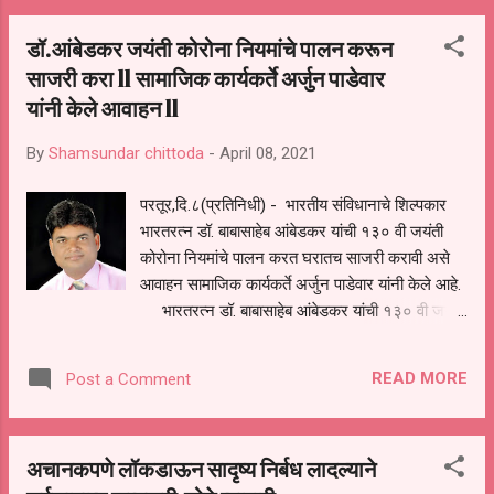
विधानसभा मतदार संघाचे आमदार श्री बबनराव लोणीकर
डॉ.आंबेडकर जयंती कोरोना नियमांचे पालन करून
यांच्या पुढाकाराने आज दि.10/04/2021 रोजी सेवली
साजरी करा ll सामाजिक कार्यकर्ते अर्जुन पाडेवार
प्रा.आ.केंद्राअंतर्गत मौजे सोनदेव येथे 45 वर्षावरील
यांनी केले आवाहन ll
नागरिकांसाठी मोफत लसिकरणाचा कार्यक्रम आयोजित
करण्यात आला होता. या लसिकरणाच्या कार्यक्रमाचा
By
Shamsundar chittoda
-
April 08, 2021
भा.ज.पा.चे जालना जिल्हाउपाध्यक्ष श्री ज्ञानेश्वर {माऊली}
शेजुळ यांच्या शुभहस्ते शुभारंभ करण्यात आला.या
परतूर,दि.८(प्रतिनिधी) - भारतीय संविधानाचे शिल्पकार
कार्यक्रमात जवळपास 258 नागरिकांनी लसिकरणाचा
भारतरत्न डॉ. बाबासाहेब आंबेडकर यांची १३० वी जयंती
लाभ घेतला आहे.सोनदेव येथे पहीले लसिकरण श्रीमती
कोरोना नियमांचे पालन करत घरातच साजरी करावी असे
कुशीवर्ताबाई रावसाहेब खांडेभराड यांचे करण्यात
आवाहन सामाजिक कार्यकर्ते अर्जुन पाडेवार यांनी केले आहे.
आले.पंतप्रधान नरेंद्र मोदी यांनी लस उपलब्ध ...
भारतरत्न डॉ. बाबासाहेब आंबेडकर यांची १३० वी जयंती
१४ एप्रिल रोजी साजरी करण्यात येणार आहे. परंतु सध्या
महाराष्ट्रासह संपूर्ण देशात कोरोना महामारीने थैमान घातले
READ MORE
Post a Comment
आहे.राज्यात कोरोनाचा वाढता प्रभाव व कोरोनामुळे
मृत्युमुखी पडणारांची संख्या पाहता शासनाने काही नियम
घालून दिले आहेत.अनुयायांनी शासनाच्या नियमांचे पालन
अचानकपणे लॉकडाऊन सादृष्य निर्बध लादल्याने
करणे गरजेचे आहे.शासनाच्या निर्देशांचे पालन करावे, डॉ