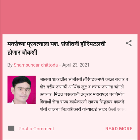
मनसेच्या प्रयत्नाला यश, संजीवनी हॉस्पिटलची
होणार चौकशी
By
Shamsundar chittoda
-
April 23, 2021
जालना शहरातील संजीवनी हॉस्पिटलमध्ये काळा बाजार व
गोर गरीब रुग्णांची आर्थिक लुट व तसेच रुग्णांना चांगले
ऊपचार मिळत नसल्याची तक्रार महाराष्ट्र नवनिर्माण
विद्यार्थी सेना राज्य कार्यकारणी सदस्य सिद्धेश्वर काकडे
यांनी जालना जिल्हाधिकारी यांच्याकडे सादर केली आसता.
जालना जिल्हाधिकारी यांच्या आदेशानुसार जिल्हाधिकारी
यांचे स्विय्य सहाय्यक खेडेकर यांनी पत्र काढुन येत्या दोन
READ MORE
Post a Comment
ते तीन दिवसामध्ये जालना येथील संजीवनी हॉस्पिटलची
चौकशी करुन हाॅस्पीटलचा कारभार व हाॅस्पीटलचा रेकॉर्ड