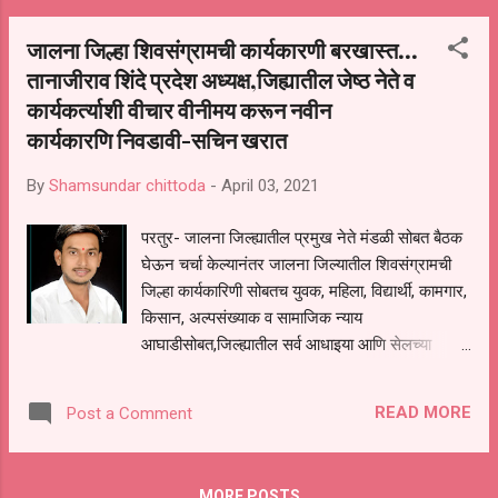
आनंद उत्सव साजरा करावा भारतीय जनता पार्टी हा
जालना जिल्हा शिवसंग्रामची कार्यकारणी बरखास्त...
जगातील सर्वात मोठा पक्ष असून या पक्षाची वैभवशाली परंपरा
तानाजीराव शिंदे प्रदेश अध्यक्ष,जिह्यातील जेष्ठ नेते व
व गौरवशाली इतिहास या विषयावर चर्चासत्रे किंवा वर्च्युअल
कार्यकर्त्याशी वीचार वीनीमय करून नवीन
सभा आयोजित करून देशाचे पंतप्रधान माननीय श्री
नरेंद्र जी मोदी यांच्या नेतृत्वाखालील केंद्र सरकारने
कार्यकारणि निवडावी-सचिन खरात
केलेली विविध विकास कामांची माहिती जनतेपर्यंत पोहोचवावी
असे आवाहन सदरील पत्रकात करण्यात आलेले आहे
By
Shamsundar chittoda
-
April 03, 2021
हे कार्यक्रम करत असताना कोरोना नियमांचे काटेकोरपणे
परतुर- जालना जिल्ह्यातील प्रमुख नेते मंडळी सोबत बैठक
पालन करीत स्थापना दिवस साजरा करावा असे य...
घेऊन चर्चा केल्यानंतर जालना जिल्यातील शिवसंग्रामची
जिल्हा कार्यकारिणी सोबतच युवक, महिला, विद्यार्थी, कामगार,
किसान, अल्पसंख्याक व सामाजिक न्याय
आघाडीसोबत,जिल्ह्यातील सर्व आधाइया आणि सेलच्या
जिल्हा, तालुका व शहर कार्यकारिणी काल दिनांक ३१ मार्च
२०२१ रोजी आमदार विनायकराव मेटे साहेब यांच्या
READ MORE
Post a Comment
आदेशाने बरखास्त करण्याचा निर्णय घेण्यात आलेला आहे.
आगामी काळामध्ये संघटना वाढीसाठी व येणाऱ्या काळातील
निवडणुका,महानगरपालिका,जिल्हा परिषद व पंचायत समिती
MORE POSTS