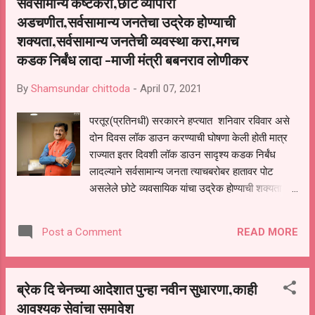
सर्वसामान्य कष्टकरी,छोटे व्यापारी
बाबासाहेब आंबेडकर यांच्या जयंती निमित्त सर्व आंबेडकर
अडचणीत,सर्वसामान्य जनतेचा उद्रेक होण्याची
अनुयायांनी रस्त्यावर गर्दी न करता आपआपल्या गावातील
डॉ.बाबासाहेब आंबेडकर यांच्या पुतळ्यासमोर व बौद्ध विहारात
शक्यता,सर्वसामान्य जनतेची व्यवस्था करा,मगच
मोजक्याच उपासकाच्या उपस्थिती मध्ये दीपप्रज्वलन करून
कडक निर्बंध लादा -माजी मंत्री बबनराव लोणीकर
बौद्ध वंदना घ्यावी.डॉ.बाबासाहेब आंबेडकर यांच्या प्रतिमेचे
पूजन सर्व बांधवानी आपल्या कुटुंबासमवेत घरातच करावे.डॉ
By
Shamsundar chittoda
-
April 07, 2021
बाबासाहेब आंबेडकर यांची १३० जयंती मोठ्या उत्साहात
साजरी कराव...
परतूर(प्रतिनधी) सरकारने हप्त्यात शनिवार रविवार असे
दोन दिवस लॉक डाउन करण्याची घोषणा केली होती मात्र
राज्यात इतर दिवशी लॉक डाउन सादृश्य कडक निर्बंध
लादल्याने सर्वसामान्य जनता त्याचबरोबर हातावर पोट
असलेले छोटे व्यवसायिक यांचा उद्रेक होण्याची शक्यता
असून माननीय मुख्यमंत्री यांनी व सरकारने सर्वसामान्यांच्या
गरजांची पूर्तता करून मग खडक निर्बंध लावावे असे माजी
READ MORE
Post a Comment
मंत्री बबनराव लोणीकर यांनी म्हटले आहे माजी मंत्री
बबनराव लोणीकर यांनी राज्याचे मुख्यमंत्री उद्धव ठाकरे
यांना दिलेल्या पत्रात ही मागणी केली असून पुढे या पत्रात
ब्रेक दि चेनच्या आदेशात पुन्हा नवीन सुधारणा,काही
म्हटले आहे की मुख्यमंत्र्यांनी विरोधी पक्ष नेते देवेंद्र
आवश्यक सेवांचा समावेश
फडणवीस यांच्याशी भ्रमणध्वनीवरून संपर्क साधून सहकार्य