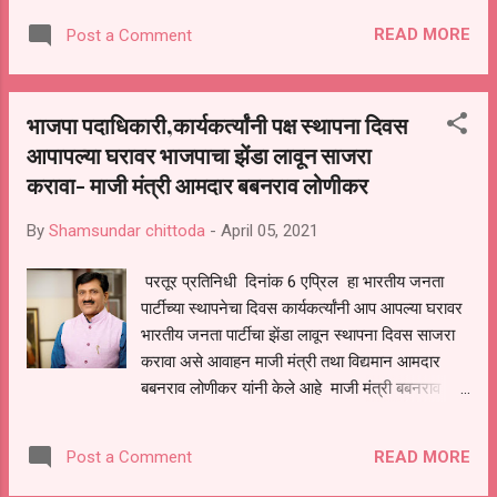
गरजेचे आहे म्हणून माजी मंत्री बबनराव लोणीकर व युवा नेते
READ MORE
Post a Comment
राहुल लोणीकर यांच्या मार्गदर्शनाखाली आज या ठिकाणी
कॅम्प घेण्यात आला असून आज 121 जणांना कोविड ची लस
देण्यात आली लसीकरण करून घेणे ही काळाची गरज असून
भाजपा पदाधिकारी,कार्यकर्त्यांनी पक्ष स्थापना दिवस
या कामात राजकीय हेवे दावे विसरून प्रत्येक गावात असे
आपापल्या घरावर भाजपाचा झेंडा लावून साजरा
कॅम्प करणे गरजेचे आहे त्या मुळे आंबा गावचा आदर्श घेऊन
करावा- माजी मंत्री आमदार बबनराव लोणीकर
तालुक्यातील गावांनी लसीकरण मोहीम राबवणे गरजेचे
असल्याचे बोनगे यांनी म्हंटले आहे या प्रसंगी सरपंच मेराज
By
Shamsundar chittoda
-
April 05, 2021
खतीब उपसरपंच महादेव वीर, दत्ता आढाव प्रशांत बोनगे
रामा कोरडे कृष्णा भदर्गे डॉक्टर सचिन वायाळ श्री भाताने
परतूर प्रतिनिधी दिनांक 6 एप्रिल हा भारतीय जनता
आडे आरोग्य सेवक श्रीमती खरात आरोग्यसेविका श्रीमती
पार्टीच्या स्थापनेचा दिवस कार्यकर्त्यांनी आप आपल्या घरावर
कपाळे आशा वर्कर श्रीमती काळदाते आशा वर्कर उद्धव
भारतीय जनता पार्टीचा झेंडा लावून स्थापना दिवस साजरा
बोनगे राजु कोरडे सुनील बोनगे राहुल भदर्...
करावा असे आवाहन माजी मंत्री तथा विद्यमान आमदार
बबनराव लोणीकर यांनी केले आहे माजी मंत्री बबनराव
लोणीकर यांनी प्रसिद्धीस दिलेल्या पत्रकात म्हटले आहे की,
भाजपा स्थापना दिवसाच्या शुभमुहूर्तावर आपण कार्यकर्त्यांनी
READ MORE
Post a Comment
सर्व बुथ वर मोठ्या उत्साहाने विविध प्रकारचे कार्यक्रम
आयोजित करून व यानिमित्त मिठाई व फळ वाटप करून