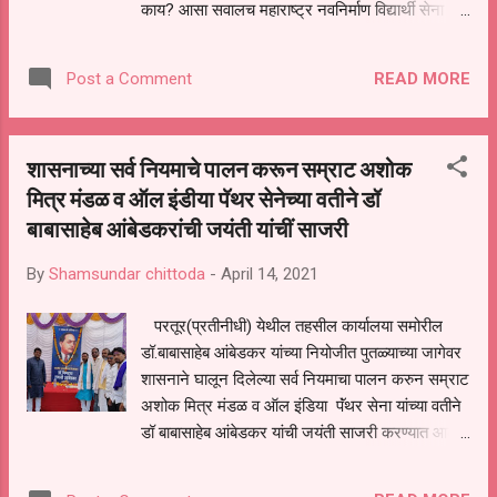
काय? आसा सवालच महाराष्ट्र नवनिर्माण विद्यार्थी सेना
राज्य कार्यकारणी सदस्य सिद्धेश्वर काकडे यांनी ऊपस्थीत
केला आहे. मंठा तालुक्यातील तळणी, ऊस्वद,देवठाणा, वझर
READ MORE
Post a Comment
सरकटे, भुवन आदी पात्रातुन मनोसोक्त अवैध वाळू वाहतूक
व लीलावधारक संचारबंदीमध्ये वाळू वाहतूक करत आहेत. या
पात्रामध्ये वाळू भरतांना २०० मजुर जमतात. सोशल
शासनाच्या सर्व नियमाचे पालन करून सम्राट अशोक
डिस्टींगचा फज्जा ऊडुवुन कोरोना या आजाराला आमंत्रण
मित्र मंडळ व ऑल इंडीया पॅथर सेनेच्या वतीने डॉ
देत असल्याचा आरोप मनसेचे सिद्धेश्वर काकडे यांनी केला
बाबासाहेब आंबेडकरांची जयंती यांचीं साजरी
आहे. जालना जिल्हा अप्पर जिल्हाधिकारी यांच्या सोबत
भ्रमनध्वनीद्वारे संपर्क साधला असता ते म्हणाले नियम बघुन
By
Shamsundar chittoda
-
April 14, 2021
कार्यवाही केली जाईल. तसेच मंठा तालुक्यामध्ये वाळू वाहतूक
करणारे टिप्पर व हायवा यांना कोणत्याही नंबर प्लेट नाहीत.
परतूर(प्रतीनीधी) येथील तहसील कार्यालया समोरील
या हायवा व टिप्पर मोठ्या प्रमाणावर रोडवर धावतात. या
डॉ.बाबासाहेब आंबेडकर यांच्या नियोजीत पुतळ्याच्या जागेवर
हायवा आणि टिप्परमुळे ईतर वाहुतकीस त्रास होतो आहे.
शासनाने घालून दिलेल्या सर्व नियमाचा पालन करुन सम्राट
याकडे आरटीओ आणि तसेच महसु...
अशोक मित्र मंडळ व ऑल इंडिया पॅंथर सेना यांच्या वतीने
डॉ बाबासाहेब आंबेडकर यांची जयंती साजरी करण्यात आली
याप्रसंगी डॉ बाबासाहेब आंबेडकर यांच्या
नियोजित पुतळ्याच्या जागी सर्वात अगोदर डॉ बाबासाहेब