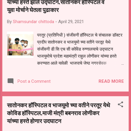
उपक्रम राबवत असल्याचे ते म्हणाले
यांच्या हस्ते झाले उद्घाटन,सातोनकर हॉस्पिटल व
युवा मोर्चाने घेतला पुढाकार
By
Shamsundar chittoda
-
April 29, 2021
परतुर (प्रतिनिधी ) संजीवनी हॉस्पिटल चे संचालक डॉक्टर
प्रदीप सातोनकर व भाजयुमो च्या वतीने परतूर येथे
संजीवनी डी सि एच सी कोविड रुग्णालयाचे उद्घाटन
भाजयुमोचे प्रदेश महामंत्री राहुल लोणीकर यांच्या हस्ते
करण्यात आले यावेळी भाजपाचे जेष्ठ नगरसेवक
सुधाकरराव सातोनकर, डॉक्टर प्रदीप सातोनकर, डॉक्टर
गायकवाड वैद्यकीय अधिकारी डॉक्टर डी आर नवल, युवा
READ MORE
Post a Comment
मोर्चा सरचिटणीस संपत टकले ,भाजयुमो तालुकाध्यक्ष
शत्रुघन कणसे नगरसेवक प्रकाशराव चव्हाण, नगरसेवक
कृष्णा आरगडे ,नगरसेवक जगन बागल ,युवा मोर्चा तालुका
सातोनकर हॉस्पिटल व भाजयुमो च्या वतीने परतूर येथे
सरचिटणीस रवी सोळंके राजेंद्र मुंदडा माऊली सोळंके,
कोविड हॉस्पिटल,माजी मंत्री बबनराव लोणीकर
श्याम सुंदर चितोडा, प्रशांत बोनगे ,किशोर कद्रे यांच्यासह
यांच्या हस्ते होणार उदघाटन
संचालक प्रवीण सातोनकर यांची उपस्थिती होती यावेळी
बोलताना राहुल लोणीकर म्हणाले की राज्यभरामध्ये कोरोना