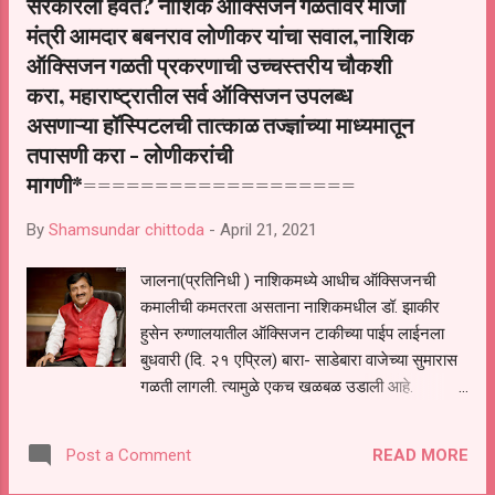
सरकारला हवेत? नाशिक ऑक्सिजन गळतीवर माजी
तर हॉलवर कोरोनाची परिस्थिती सामान्य होईपर्यंत बंदी घालण्यात येईल. *बसेस
सोडून सर्व खासगी प्रवासी वाहतूक पर्यायांना फक्त अत्यावश्यक कारणासाठीच
मंत्री आमदार बबनराव लोणीकर यांचा सवाल,नाशिक
प्रवासी वाहतूक करता येईल. त्यासाठी चालक आणि एकूण प्...
ऑक्सिजन गळती प्रकरणाची उच्चस्तरीय चौकशी
करा, महाराष्ट्रातील सर्व ऑक्सिजन उपलब्ध
असणाऱ्या हॉस्पिटलची तात्काळ तज्ज्ञांच्या माध्यमातून
तपासणी करा - लोणीकरांची
मागणी*===================
By
Shamsundar chittoda
-
April 21, 2021
जालना(प्रतिनिधी ) नाशिकमध्ये आधीच ऑक्सिजनची
कमालीची कमतरता असताना नाशिकमधील डॉ. झाकीर
हुसेन रुग्णालयातील ऑक्सिजन टाकीच्या पाईप लाईनला
बुधवारी (दि. २१ एप्रिल) बारा- साडेबारा वाजेच्या सुमारास
गळती लागली. त्यामुळे एकच खळबळ उडाली आहे.
अग्निशमन दलाचे कर्मचारी या घटनेवर नियंत्रण
प्रस्थापित करण्यासाठी प्रयत्नशील आहेत. या
READ MORE
Post a Comment
रुग्णालयातील अनेक रुग्ण ऑक्सिजनवर व व्हेंटिलेटरवर
ठेवण्यात आले होते. या दुर्घटनेमुळे ऑक्सिजन गळतीमुळे २२