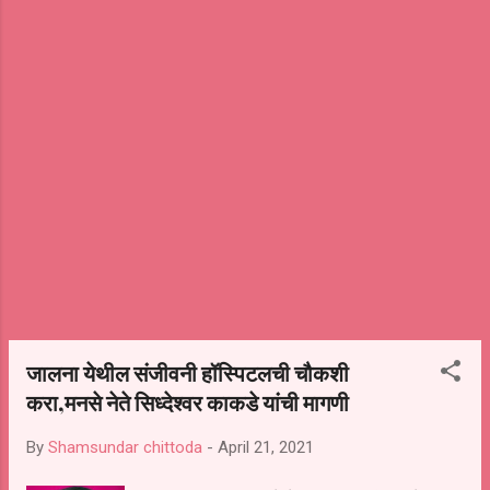
रुग्णांचा दुर्दैवी मृत्यू झाल्याची धक्कादायक माहिती मिळाली
आणि मन अगदी सुन्न झालं आहे. कोरोना काळात गलथान
कारभाराचे अजून किती बळी सरकारला अपेक्षित आहेत?
असा सवाल करत या ऑक्सिजन गळती प्रकरणाची
उच्चस्तरीय चौकशी करण्यात यावी अशी मागणी माजी मंत्री
आमदार बबनराव लोणीकर नाशिक ऑक्सिजन गळती
प्रकरणानंतर केली आहे. मागील २ महिन्यातील हि तब्बल ८
वी घटना असून कोरोना काळात सरकारच्या गलथान
कारभारामुळे, बोगस किटचा वापर करणे त्यामुळे पॉझिटिव्ह
नसताना कोरोना पॉझिटिव्ह येणे किंवा आजच्या घटनेप्रमाणे
मृत्यूचा सामना करावा लागतो आहे. त्यातच तब्बल २ तास
ऑक्सिजन पुरवठा खंडित झाल्याने पर...
जालना येथील संजीवनी हॉस्पिटलची चौकशी
करा,मनसे नेते सिध्देश्वर काकडे यांची मागणी
By
Shamsundar chittoda
-
April 21, 2021