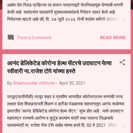
आक्षेप घेत निवड प्रक्रिया रद्द करून मतदानाद्वारे फेरनिवडणूक घेण्याची मागणी
केली आहे. यासंदर्भात पालकांनी मुख्याध्यापकांकडे निवेदन सादर केले आहे.
निवेदनात म्हटले आहे की, दि. २७ जुलै २०२६ रोजी शालेय समिती सदस्यांची
निवड करण्यात आली. मात्र, बैठकीची वेळ व निवड प्रक्रियेची पुरेशी माहिती
अनेक पालकांना देण्यात आली नसल्याने मोठ्या संख्येने पालक बैठकीस उपस्थित
READ MORE
Post a Comment
राहू शकले नाहीत. तसेच सर्व पालकांना विश्वासात न घेता निवड प्रक्रिया पूर्ण
करण्यात आल्याचा आरोपही करण्यात आला आहे. यामुळे संबंधित निवड अमान्य
करून ती रद्द करण्यात यावी आणि सर्व पालकांच्या उपस्थितीत मतदान पद्धतीने
आनंद डेलिकेटेड कोरोना हेल्थ सेंटरचे उदघाटन येत्या
शालेय समितीची फेरनिवडणूक घेण्यात यावी, अशी मागणी पालकांनी केली आहे. या
निवेदनाच्या प्रती जिल्हा शिक्षण अधिकारी (प्राथमिक), जालना तसेच तालुका
रवीवारी ना.राजेश टोपे यांच्या हस्ते
शिक्षण अधिकारी, परतूर यांनाही पाठविण्यात आल्या असून प्रशासन याबाबत काय
By
Shamsundar chittoda
-
April 30, 2021
निर्णय घेते, याकडे पालकांचे लक्ष लागले आहे. या न...
परतूर(प्रतीनीधी) परतूर शहर व ग्रामीण भागातील कोरोनाग्रस्त रुग्णांची गरच
लक्षात घेता शिवछत्रपती शिक्षण व क्रीडा मंडळाच्या सहभागातून आनंद शाळेच्या
इमारतीत 'आनंद डेडिकेटेड कोरोना हेल्थ सेंटर ' सुरू होत आहे . याचे उदघाटन
महाराष्ट्र राज्याचे आरोग्य व कुटूंब कल्याण मंत्री तथा जालना जिल्हयाचे
पालकमंत्री मा. राजेश भैया टोपे साहेब यांच्या हस्ते दि. 02 मे 2021 रविवार
रोजी सकाळी 10 वा होत आहे. या कार्यक्रमाचे अध्यक्ष म्हणून राष्ट्रवादी