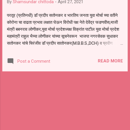
By
Shamsundar chittoda
-
April 27, 2021
ची भयावह स्थिती असून अशा स्थितीमध्ये शहरातील सर्वच
रुग्णालयांच्या खाटा भरलेल्या आहेत यामुळे अनेक रुग्णांना
परतूर (प्रतिनधी) डॉ प्रदीप सतोनकर व भारतिय जनता युवा मोर्चा च्या वतीने
उपचाराअभावी प्राण गमवावे लागत आहेत मात्र ग्रामीण
कोरोना चा वाढता प्रभाव लक्षात घेऊन विरोधी पक्ष नेते देवेंद्र फडणवीस,माजी
भागातील रुग्णांच्या समस्या लक्षात घेऊन सातोनकर
मंत्री बबनराव लोणीकर,युवा मोर्चा प्रदेशध्यक्ष विक्रांत पाटील युवा मोर्चा प्रदेश
हॉस्पिटल व युवा मोर्चाने पुढाकार घेत परतूर येथे कोविड
महामंत्री राहुल भैय्या लोणीकर यांच्या सूचनेवरून भाजपा नगरसेवक सुधाकर
सेंटर सुरू केल्याने ब...
सतोनकर यांचे चिरंजीव डॉ प्रदीप सातोनकर(M.B.B.S.,DCH) व प्रवीण
सातोनकर यांच्या सह डॉ.बाबासाहेब गायकवाड (M.B.B.S.DCH,DNB) दिल्ली,हे
परतूर येथे 30 बेड असलेले कोविड हॉस्पिटल सुरू करण्यात येणार असल्याची
READ MORE
Post a Comment
माहिती प्रवीण सातोनकर यांनी दिली आहे. सदरील संजीवनी कोविड सेन्टर चे
उद्घाटन माजी मंत्री बबनराव लोणीकर यांच्या हस्ते दिनांक 28 रोजी करण्यात
येणार असून या वेळी भाजयुमो प्रदेश महामंत्री राहुल लोणीकर यांची प्रमुख
उपस्थिती लाभणार आहे युमो प्रदेशमहामंत्री राहुल लोणीकर यांनी परतूर
शहरात हॉस्पिटल सुरू व्हावे या करिता डॉ प्रदीप सातोनकर यांच्याशी चर्चा करून
हॉस्पिटल सुरू करण्या संदर्भात निंर्णय घेण्यात आला या हॉस्पिटलमध्ये 14
ऑक्सिजन बेड, 16 आयसुलेशन बेड उपलब्ध राहणार असून ग्रामीण भ...