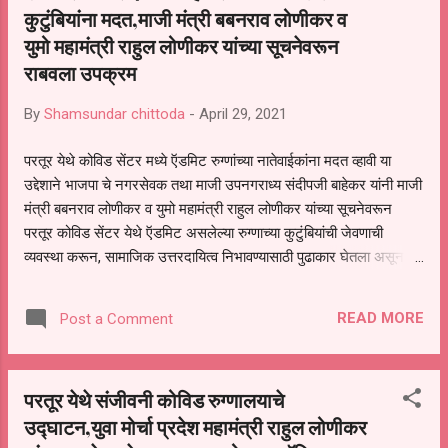
कुटुंबियांना मदत,माजी मंत्री बबनराव लोणीकर व
युमो महामंत्री राहुल लोणीकर यांच्या सूचनेवरून
राबवला उपक्रम
By
Shamsundar chittoda
-
April 29, 2021
परतूर येथे कोविड सेंटर मध्ये ऍडमिट रुग्णांच्या नातेवाईकांना मदत व्हावी या
उद्देशाने भाजपा चे नगरसेवक तथा माजी उपनगराध्य संदीपजी बाहेकर यांनी माजी
मंत्री बबनराव लोणीकर व युमो महामंत्री राहुल लोणीकर यांच्या सूचनेवरून
परतूर कोविड सेंटर येथे ऍडमिट असलेल्या रुग्णाच्या कुटुंबियांची जेवणाची
व्यवस्था करून, सामाजिक उत्तरदायित्व निभावण्यासाठी पुढाकार घेतला असून
परतूर येथे रोज सकाळ संध्याकाळ कोरोनाग्रस्त रुग्णांच्या नातेवाईकांना डब्बा
पुरवण्याचे काम ते करत आहेत. या संदर्भात संदीप बाहेकर म्हणाले की या कठीण
READ MORE
Post a Comment
प्रसंगी हॉटेल बंद असून रुग्णांच्या नातेवाईकांना जेवण उपलब्ध होत नाही हा
विचार करून माजी मंत्री बबनराव लोणीकर व युमो प्रदेश सरचिटणीस राहुल
भैय्या लोणीकर यांच्या सूचनेवरून आपण ही सेवा करीत असल्याचे सांगितले पुढे
परतूर येथे संजीवनी कोविड रुग्णालयाचे
संदीप बाहेकर म्हणाले की, आज कठीण परिस्थिती असून,या काळात आपण
उद्घाटन,युवा मोर्चा प्रदेश महामंत्री राहुल लोणीकर
खंबीरपणे उभे राहून जनतेला धीर देण्याची गरज असून या साठी आपण हा