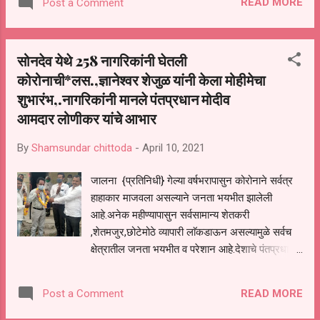
READ MORE
Post a Comment
आंबेडकर यांच्या प्रतिमेचे पुष्पहार घालून पूजन करण्यात
आले त्यानंतर बुद्ध वंदना घेऊन माजी समाज कल्याण
सभापती शहाजी राक्षे, सम्राट मित्र मंडळाचे अध्यक्ष संतोष
सोनदेव येथे 258 नागरिकांनी घेतली
हिवाळे, पत्रकार संघाचे माजी अध्यक्ष शामसुंदर चितोडा,ऑल
कोरोनाची*लस.,ज्ञानेश्वर शेजुळ यांनी केला मोहीमेचा
इंडीया पॅथर सेनेचे ता.अध्यक्ष आर्या कांबळे,प्रवीण
शुभारंभ,.नागरिकांनी मानले पंतप्रधान मोदीव
प्रधान,राहूल गणकवार,सुमित भंडारी,रवी मानकर,अर्जुन
राठोड यांच्या हस्ते ध्वजारोहण करण्यात आले या
आमदार लोणीकर यांचे आभार
कार्यक्रमात बुद्ध वंदना राहूल खंडागळे यांनि गायली
कार्यक्रम यशस्वीते साठी सुनिल पाडेवार,सतीश
By
Shamsundar chittoda
-
April 10, 2021
हीवाळे,नरेंद्र कांबळे,सुनिल पाईकराव,पै.अकाश राक्षे,शुभम
जालना {प्रतिनिधी} गेल्या वर्षभरापासुन कोरोनाने सर्वत्र
पाईकराव,ऋषिकेश नवघरे,चन्दर म...
हाहाकार माजवला असल्याने जनता भयभीत झालेली
आहे.अनेक महीण्यापासुन सर्वसामान्य शेतकरी
,शेतमजुर,छोटेमोठे व्यापारी लाॅकडाऊन असल्यामुळे सर्वच
क्षेत्रातील जनता भयभीत व परेशान आहे.देशाचे पंतप्रधान
नरेंद्र मोदी यांनी सर्वसामान्यांसाठी अनेक प्रकारची मदत
केली आहे.पंतप्रधान नरेंद्र मोदी यांनी कोरोनावर उपाय
READ MORE
Post a Comment
म्हणुन संपुर्ण देशातील नागरिकांसाठी मोफत लस उपलब्ध
करुन दिली आहे. महाराष्ट्र राज्याचे मा.मंत्री तथा परतुर