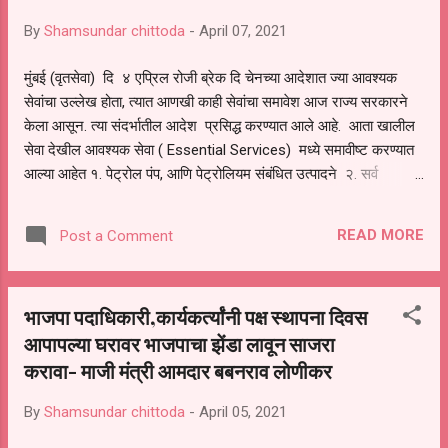
करण्याचे आवाहन केले होते या अनुषंगाने राज्यामध्ये
By
Shamsundar chittoda
-
April 07, 2021
शुक्रवारी रात्रीपासून ते सोमवारी सकाळपर्यंत आता
प्रत्येक हप्त्याच्या शेवटी लॉकडाउन डाऊन करण्यात येणार
मुंबई (वृतसेवा) दि ४ एप्रिल रोजी ब्रेक दि चेनच्या आदेशात ज्या आवश्यक
होता मात्र सरकारने कडक निर्बंधांचा नावाखाली लॉक
सेवांचा उल्लेख होता, त्यात आणखी काही सेवांचा समावेश आज राज्य सरकारने
डाऊन सदस्य निर्बंध घातल्याने हातावर पोट असणाऱ्या ची
केला आसून. त्या संदर्भातील आदेश प्रसिद्ध करण्यात आले आहे. आता खालील
पंचायत झाली असून छोटे व्यापारी मजूर कष्टकरी यांना
सेवा देखील आवश्यक सेवा ( Essential Services) मध्ये समावीष्ट करण्यात
उपजीविका चालवण्यासाठी पॅकेज उपलब्ध करून द्यावे व ...
आल्या आहेत १. पेट्रोल पंप, आणि पेट्रोलियम संबंधित उत्पादने २. सर्व
प्रकारच्या कार्गो सेवा ३. डेटा सेंटर, क्लाऊड सर्व्हिस प्रोव्हायडर्स, आयटी -
माहिती तंत्रज्ञान सबंधित महत्वाच्या पायाभूत सुविधा आणि सेवा ४. शासकीय व
READ MORE
Post a Comment
खासगी सुरक्षा सेवा ५. फळविक्रेते खालील खासगी आस्थापना व कार्यालये
सकाळी ७ ते रात्रो ८ या कालावधीत सुरु ठेवण्यास परवानगी दिली आहे. मात्र
केंद्र शासनाच्या निर्देशानुसार त्यात काम करणाऱ्या कर्मचाऱ्यांचे लसीकरण करावे
भाजपा पदाधिकारी,कार्यकर्त्यांनी पक्ष स्थापना दिवस
लागेल. जोपर्यंत होत नाही तोपर्यंत दर १५ दिवसांचे कोरोना निगेटिव्ह
आपापल्या घरावर भाजपाचा झेंडा लावून साजरा
आरटीपीसीआर प्रमाणपत्र बाळगावे लागेल. 10 एप्रिलपासून याची
अंमलबजावणी केली जाईल आणि नियम तोडणार्या व्यक्तीकडून १ हजार रुपये दंड
करावा- माजी मंत्री आमदार बबनराव लोणीकर
घेण्यात येईल. *ह्या खासगी आस्थापना व कार्...
By
Shamsundar chittoda
-
April 05, 2021