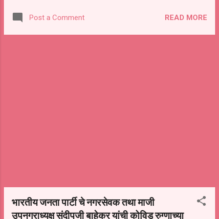
काँग्रेसचे वक्ता प्रशिक्षण विभागाचे प्रदेश अध्यक्ष मा.प्रदीपदादा सोळंके
READ MORE
Post a Comment
उपस्थित राहणार आहेत. या प्रसंगी प्रमुख पाहुणे म्हणून मा.आ.सुरेशकुमार
जेथलिया , मा. राहुल लोणीकर , मा.कपिल आकात, मा. अशोक आघाव उपस्थित
राहणार आहेत. या रुग्णालयासाठी डॉ.प्रमोद आकात, डॉ.भानुदास कदम , डॉ.मुनीर
कादरी, डॉ.गजानन केशरखाने , डॉ. कुणाल उढाण , डॉ.शरद पालवे रुग्ण सेवा
देणार आहेत. या रुग्णालयात सुरुवातीला 24 ऑक्सिजन व 21नॉन
ऑक्सिजन बेड राहणार आहेत. रुग्णांच्या गरजेनुसार यात वाढ केली जाईल. तरी
या रुग्णालयाचा गरजूंनी लाभ घ्यावा असे आवाहन शिव...
भारतीय जनता पार्टी चे नगरसेवक तथा माजी
उपनगराध्यक्ष संदीपजी बाहेकर यांची कोविड रुग्णाच्या