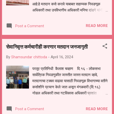
आहे.हे मतदान कसे करावे याबाबत सहाय्यक निवडणूक
अधिकारी तथा उपविभागीय अधिकारी मनिषा दांडगे यांनी
कर्मचाऱ्यांना बुधवारी (दि.१७) प्रशिक्षण दिले. यावेळी
तहसीलदार सोनाली जोंधळे, नायब तहसीलदार विजयमाला
READ MORE
Post a Comment
पुपलवाड, श्रीकांत गादेवाड यांची उपस्थिती
होती.दरम्यान,२० एप्रिल रोजी प्रत्यक्ष घरी जाऊन
निवडणूक विभागाचे कर्मचारी ही मतदान प्रक्रिया पार
सेवानिवृत्त कर्मचारीही करणार मतदान जनजागृती
पाडणार आहेत. लोकसभा सार्वत्रिक निवडणुकीच्या
अनुषंगाने निवडणूक आयोगाच्या सूचनेनुसार ८५ पेक्षा जास्त
By
Shamsundar chittoda
-
April 16, 2024
वय असणारे मतदार तसेच दिव्यांग मतदारांना घरूनच
मतदान करण्याची सुविधा उपलब्ध करून देण्यात आली
परतूर प्रतिनिधी कैलाश चव्हाण दि.१६ - लोकसभा
आहे.ही मतदान प्रक्रिया कशी पार पाडावी यासाठी सूक्ष्म
सार्वत्रिक निवडणुकीत जास्तीत जास्त मतदान व्हावे,
निरीक्षक,सेक्टर अधिकारी,पर्यवेक्षक,बीएलओ इतर निवडणूक
मतदानाचा टक्का वाढावा यासाठी निवडणूक विभागाच्या वतीने
कर्मचाऱ्यांना प्रशिक्षण देण्यात आले.आंबा येथील जवाहर
कसोशीने प्रयत्न केले जात असून मंगळवारी (दि.१६)
नवोदय विद्यालयाच्या सभागृहात हे प्रशिक्षण पार पडले. ----
नोडल अधिकारी तथा गटविकास अधिकारी प्रशांत
------------------------------------ यावेळच्या
रोहनकर यांनी सेवानिवृत्त कर्मचाऱ्यांची बैठक घेतली.दरम्यान,
लोकसभा निवडणुकीचे वेग...
लोकसभा निवडणुकीत जास्तीत जास्त मतदारांना मतदानाचे
READ MORE
Post a Comment
आवाहन करणार असल्याचा विश्वास यावेळी सेवानिवृत्त