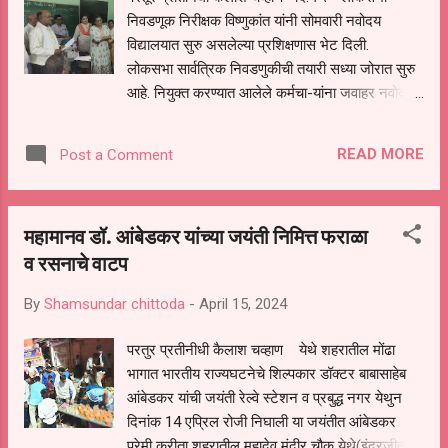
निवडणूक निरीक्षक विष्णुकांत यांनी सोमवारी नवोदय
विद्यालयात सुरु असलेल्या प्रशिक्षणास भेट दिली.
लोकसभा सार्वत्रिक निवडणुकीची तयारी सध्या जोरात सुरु
आहे. नियुक्त करण्यात आलेले कर्मचा-यांना जवाहर नवोदय
विद्यालयाच्या सभागृहात निवडणुकीचे प्रशिक्षण देण्यात येत
आहे.दि.१५ व १६ एप्रिल असे दोन दिवशीय प्रशिक्षण
READ MORE
Post a Comment
आयोजित करण्यात आले आहे. सोमवारी प्रशिक्षण सुरु
असताना निवडणूक निरीक्षक विष्णुकांत यांनी प्रशिक्षण
ठिकाणी भेट देऊन एकंदरीत कामकाजाचा आढावा घेतला.
महामानव डॉ. आंबेडकर यांच्या जयंती निमित्त फराळा
यावेळी सहाय्यक निवडणूक अधिकारी मनिषा दांडगे,
व रसनाचे वाटप
तहसीलदार डॉ. प्रतिभा गोरे, सोनाली जोंधळे, नायब
तहसीलदार विजयमाला पुपलवाड, चिंतामण मिरासे, विनोद
By
Shamsundar chittoda
-
April 15, 2024
भालेराव,संतोष पवार,रुस्तुम बोनगे, बाबासाहेब तरवटे
यांच्यासह निवडणूक विभागाचे कर्मचारी उपस्थित होते.
परतुर प्रतीनीधी कैलाश चव्हाण येथे शहरातील मोंढा
भागात भारतीय राज्यघटनेचे शिल्पकार डॉक्टर बाबासाहेब
आंबेडकर यांची जयंती रेल्वे स्टेशन व प्रबुद्ध नगर येथुन
दिनांक 14 एप्रिल रोजी निघाली या जयंतीत आंबेडकर
प्रेमी करीता शहरातील महादेव मंदीर चौक येथे(इंद्रजीत