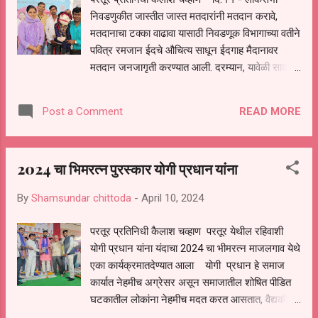
निवडणुकीत जास्तीत जास्त मतदारांनी मतदान करावे,
मतदानाचा टक्का वाढावा यासाठी निवडणूक विभागाच्या वतीने
पवित्र रमजान ईदचे औचित्य साधून ईदगाह मैदानावर
मतदान जनजागृती करण्यात आली. दरम्यान, यावेळी सादर
करण्यात आलेल्या बोलक्या बाहुल्याच्या प्रयोगाने उपस्थितांची
मने जिंकली. पवित्र रमजान ईद गुरुवारी आनंदात व
READ MORE
Post a Comment
उत्साहात साजरी करण्यात आली.ईदगाह मैदानावर मुस्लिम
बांधव मोठ्या संख्येने एकत्र येतात. याच ठिकाणी मौलाना
कदीर मुफ्ती यांच्या प्रमुख उपस्थितीत ईदची नमाज अदा
2024 चा भिमरत्न पुरस्कार योगी प्रधान यांना
करण्यात आली.एकमेकांना शुभेच्छा देण्यात आल्या. रमजान
ईदचे औचित्य साधून निवडणुक विभागाने या ठिकाणी
By
Shamsundar chittoda
-
April 10, 2024
निवडणुकीत मतदान करणे का आवश्यक आहे ? जास्तीत
जास्त संख्येने मतदान करावे तसेच मतदानाचा टक्का वाढावा
परतूर प्रतिनिधी कैलाश चव्हाण परतूर येथील रहिवाशी
यासाठी जनजागृती केली. ----------------------------
योगी प्रधान यांना यंदाचा 2024 चा भीमरत्न माजलगाव येथे
----------- ईदगाह मैदानावर एक स्वतंत्र मंडप
एका कार्यक्रमातदेण्यात आला योगी प्रधान हे समाज
उभारून प्रारंभी गुलाबपुष्प देऊन ईदच्या शुभेच्छा देण्यात
कार्यात नेहमीच अग्रेसर असून समाजातील शोषित पीडित
आल्या. त्यानंतर मतदानाबाबत जनजागृती करण्यात
घटकातील लोकांना नेहमीच मदत करत आसतात, वैद्यकीय,
आली.याप्रसंगी उपविभागीय पोलिस अधिकारी स...
शैक्षणिक तसेच आरोग्यविषयक कॅम्प घेवून गोरगरिबांना मदत