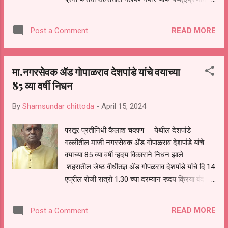
भाऊ हिवाळे युवा मंचच्या) वतीने व्हेज पुलाव ,रसना व पाणी
वाटप करण्यात आले यावेळी इंद्रजीत हिवाळे अखिल
READ MORE
Post a Comment
भारतीय मातंग संद्या चे तालुका अध्यक्ष, विजय वाणी संचालक
कृषी उत्पन्न बाजार समिती परतूर,दगडू घोडे बाबुराव कापसे
,अकबर शेख दयासिंग भोंड , अशोक हिवाळे , रामा हिवाळे ,
मा.नगरसेवक ॲड गोपाळराव देशपांडे यांचे वयाच्या
दत्ता हिवाळे राजेश पाटोळे , अरुण गायकवाड समीर सय्यद
85 व्या वर्षी निधन
साई घोडे हे उपस्थित होते
By
Shamsundar chittoda
-
April 15, 2024
परतूर प्रतीनिधी कैलाश चव्हाण येथील देशपांडे
गल्लीतील माजी नगरसेवक ॲड गोपाळराव देशपांडे यांचे
वयाच्या 85 व्या वर्षी ऱ्हदय विकाराने निधन झाले
शहरातील जेष्ठ वीधीतज्ञ ॲड गोपळराव देशपांडे यांचे दि.14
एप्रील रोजी रात्रो 1.30 च्या दरम्यान ऱ्हदय क्रिया बंद
पडल्याने निधन झाले ते 1975 ते1980 च्या दरम्यान परतूर
नगर परिषचे नगरसेवक होते त्यांच्या पश्चात पत्नी, दोन
READ MORE
Post a Comment
मुले , दोन मुली नांतवड आस परिवार आहे परतूर येथे दि.14
एप्रील रोजी सांय 4.00 वाजता गाव भागातील वैकूठधाम येथे