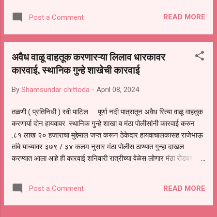
करीत राहतात नेहमीच परतूर येथिल समज घटकाला
READ MORE
Post a Comment
प्रत्यक्ष अप्रत्यक्ष मदत करीत असतात त्यामुळें योगी प्रधान
यांचा खूप मोठा चाहता वर्ग निर्माण झाला आहे समित्र
कॉलनी येथील त्यांच्या चाहत्यानी योगी प्रधानला नगर
अवैध वाळू वाहतूक करणारऱ्या लिलाव धारकावर
सेवक करण्याचा निर्धार केला आहे त्यांच्या ह्याच समाज
कारवाई, स्थानिक गुन्हे शाखेची कारवाई
हिताच्या कार्याची दखल घेऊन भिमरत्न पुरस्कार
2024माजलगाव येथे माजलगाव मतदारसंघाचे चे आमदार
By
Shamsundar chittoda
-
April 08, 2024
प्रकाश सोळंके यांच्या हस्ते देण्यात आला त्याप्रसांगी
परभणी चे स विठ्ठल कांगने सर, टायगर ग्रूप चे प्रदेश
तळणी ( प्रतिनिधी ) रवी पाटिल पूर्णा नदी पात्रातून अवैध रित्या वाळू वाहतुक
अध्यक्ष उमेश पोखरकर, व‌ इतर मान्यवर उपस्थित होते
करणार्या दोन हायवावर .स्थानिक गुन्हे शाखा व मंठा पोलीसांनी कारवाई करुन
.८१ लाख २० हजाराचा मुद्देमाल जप्त करून ठेकेदार हायवाचालकासह राजेभाऊ
तांबे याच्यावर ३७९ / ३४ कलम नुसार मंठा पोलीस ठाण्यात गुन्हा दाखल
करण्यात आला आहे ही कारवाई शनिवारी रात्रीच्या वेळेस लोणार मंठा रोडवर
सासखेडा गावानजीक ही कारवाई करण्यात आली . या दोन हायवामध्ये वीस ब्रास
अवैध वाळू आढळून आली .सद्यस्थितीत तळणी परीसरात शासनाच्या डेपोवर
READ MORE
Post a Comment
सर्वसामान्याला वाळू मिळेना झाली अनेकांची कामे वाळू अभावी खोळंबंली असून
ठेकेदार स्वःत अवैध विक्री करत असेल तर सर्वसामान्याला वाळू मिळणार कधी
लिलाव धारकावर गुन्हा दाखल होण्याची घटना प्रथमच घडली आहे स्थानिक गुन्हे