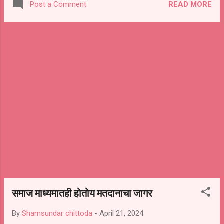
READ MORE
Post a Comment
करण्यात आले. यावेळी शहरातील व्यापारी,सामाजिक,राजकीय
क्षेत्रातील तसेच मित्र मंडळी उपस्थित होते.
समाज माध्यमातही होतोय मतदानाचा जागर
By
Shamsundar chittoda
-
April 21, 2024