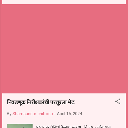
कर्मचाऱ्यांनी बोलून दाखवला. यासंदर्भात निवडणूक
नोडल अधिकारी प्रशांत रोहनकर म्हणाले की,सेवानिवृत्त
कर्मचाऱ्यांना समाजात मानाचे स्थान असते. त्यांच्या शब्दाला
किंमत असते.हा मुद्दा लक्षात घेऊन सेवानिवृत्त कर्मचाऱ्यांची
बैठक घेतली. उपस्थित सर्व सेवानिवृत्त कर्मचाऱ्यांनी जास्तीत
जास्त मतदारांना मतदान करण्याचे तसेच निवडणूक
विभागाला सर्वोतोपरी सहकार्य करण्याचा विश्वास व्यक्त केला
आहे. यावेळी विष्णुपंत खंडागळे, सुभाषराव बागल, शेख
मोईन, सुनील स्वामी, रमाकांत बरीदे, सत्यनारायण सोमाणी,
अशोक डिघोळे, खतीब, सुलताना बामुसा आदी सेवानिवृत्त
कर्मचारी यांच्यासह स्व...
निवडणूक निरीक्षकांची परतूरला भेट
By
Shamsundar chittoda
-
April 15, 2024
परतूर प्रतिनिधी कैलाश चव्हाण दि.१५ - लोकसभा