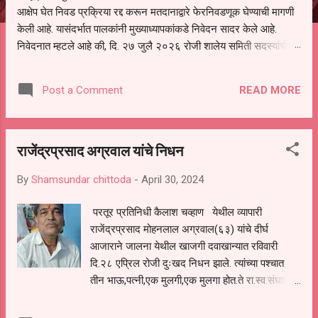
आक्षेप घेत निवड प्रक्रिया रद्द करून मतदानाद्वारे फेरनिवडणूक घेण्याची मागणी
केली आहे. यासंदर्भात पालकांनी मुख्याध्यापकांकडे निवेदन सादर केले आहे.
निवेदनात म्हटले आहे की, दि. २७ जुलै २०२६ रोजी शालेय समिती सदस्यांची
निवड करण्यात आली. मात्र, बैठकीची वेळ व निवड प्रक्रियेची पुरेशी माहिती
अनेक पालकांना देण्यात आली नसल्याने मोठ्या संख्येने पालक बैठकीस उपस्थित
READ MORE
Post a Comment
राहू शकले नाहीत. तसेच सर्व पालकांना विश्वासात न घेता निवड प्रक्रिया पूर्ण
करण्यात आल्याचा आरोपही करण्यात आला आहे. यामुळे संबंधित निवड अमान्य
करून ती रद्द करण्यात यावी आणि सर्व पालकांच्या उपस्थितीत मतदान पद्धतीने
राजेंद्रप्रसाद अग्रवाल यांचे निधन
शालेय समितीची फेरनिवडणूक घेण्यात यावी, अशी मागणी पालकांनी केली आहे. या
निवेदनाच्या प्रती जिल्हा शिक्षण अधिकारी (प्राथमिक), जालना तसेच तालुका
By
Shamsundar chittoda
-
April 30, 2024
शिक्षण अधिकारी, परतूर यांनाही पाठविण्यात आल्या असून प्रशासन याबाबत काय
निर्णय घेते, याकडे पालकांचे लक्ष लागले आहे. या न...
परतूर प्रतिनिधी कैलाश चव्हाण येथील व्यापारी
राजेंद्रप्रसाद मोहनलाल अग्रवाल(६३) यांचे दीर्घ
आजाराने जालना येथील खाजगी दवाखान्यात रविवारी
दि.२८ एप्रिल रोजी दुःखद निधन झाले. त्यांच्या पश्चात
तीन भाऊ,पत्नी,एक मुलगी,एक मुलगा होत.ते रा.स्व.संघाचे
कार्यकर्ते मनिष अग्रवाल यांचे काका होत. त्यांच्यावर
शहरातील स्मशानभूमीत रविवारी संध्याकाळी अंत्यसंस्कार