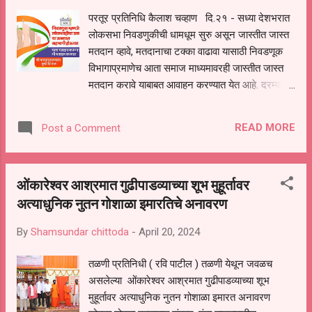
परतूर प्रतिनिधि कैलाश चव्हाण दि.२१ - सध्या देशभरात
लोकसभा निवडणुकीची धामधूम सुरु असून जास्तीत जास्त
मतदान व्हावे, मतदानाचा टक्का वाढावा यासाठी निवडणूक
विभागाप्रमाणेच आता समाज माध्यमावरही जास्तीत जास्त
मतदान करावे याबाबत आवाहन करण्यात येत आहे. दरम्यान,
मतदान करण्याबाबतचे संदेश समाज माध्यमावर मोठ्या
प्रमाणात झळकू लागले आहेत.व्हॉटसऍपच्या स्टेटसवर
READ MORE
Post a Comment
मतदान करण्याचे संदेश ठेवले जात आहेत. लोकसभा
निव्वडणुकीचा पहिला टप्पा १९ एप्रिल रोजी संपला
आहे.दुसऱ्या टप्प्यातील मतदान २६ एप्रिल रोजी होणार आहे.
ओंकारेश्वर आश्रमात गुढीपाडव्याच्या शूभ मुहूर्तावर
परभणी मतदारसंघात येणाऱ्या परतूर विधानसभा
अत्याधुनिक नुतन गोशाळा इमारतिचे अनावरण
मतदारसंघात प्रशासनाच्या वतीने सुरु असलेली
निवडणुकीची तयारी आता अंतिम टप्प्यात पोहोचली आहे.
By
Shamsundar chittoda
-
April 20, 2024
लोकसभा निववडणुकीत जास्तीत जास्त मतदान व्हावे,
मतदानाचा टक्का वाढावा यासाठी प्रशासनाच्या वतीने
तळणी प्रतिनिधी ( रवि पाटील ) तळणी येथून जवळच
आटोकात प्रयत्न केले जात आहेत. शहरातील प्रमुख चौक
असलेल्या ओंकारेश्वर आश्रमात गुढीपाडव्याच्या शूभ
तसेच गर्दीच्या ठिकाणी बॅनर लावून मतदान करण्याबाबत
मुहूर्तावर अत्याधुनिक नुतन गोशाळा इमारत अनावरण
आवाहन करण्यात आले आहे. ' स्विप ' कार्यक्रमांतर्गत