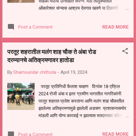
सोहळा मोठया उत्साहात संपन्न. मंठा तालुक्यातील
बोलक्या बाहुल्याच्या माध्यमातून गर्दीच्या ठिकाणी जाऊन
ओंकारेश्वर संन्यास आश्रम देवगाव खवणे या ठिकाणी
मतदान करण्याचे आवाहन करण्यात य...
महादेवाचे मंदिर असून जालना जिल्ह्यातील व जिल्हा बाहेरील
अनेक भाविक भक्त दर्शनासाठी नियमितपणे या ठिकाणी येत
READ MORE
Post a Comment
असतात.गुरुवर्य परमश्रद्धेय श्री.महंत भागवत गिरीजी
महाराज(मठाधिपती श्री क्षेत्र नांगरतास संन्यास आश्रम )
यांच्या प्रेरणेने व श्री. महंत बालक गिरीजी महाराज (अध्यक्ष
परतूर शहरातील मलंग शाह चौक ते अंबा रोड
सद्गुरू श्री सेवागिरीजी सेवा ट्रस्ट, संस्कार प्रबोधिनी
दरम्यानचे अतिक्रमणावर हातोडा
गुरुकुल /विद्यालय )यांच्या मार्गदर्शनाखाली ओंकारेश्वर
आश्रमात समाज हित डोळ्यासमोर ठेऊन वेगवेगळ्या
By
Shamsundar chittoda
-
April 19, 2024
प्रकारचे नावीन्यपूर्ण व प्रेरणादायी, दिशादर्शक सामाजिक
उपक्रम सेवेकरी भक्तांच्या सहकार्याने राबवले जातात.
परतूर प्रतिनिधी कैलाश चव्हाण दिनांक 18 एप्रिल
ओंकारेश्वर आश्रमात पूर्वीपासून गो पालन केले जाते परंतु
2024 रोजी अंबा व इतर ग्रामीण भागातील नागरिकांनी
या गायीसाठी गोशाळा अस्तिवात नव्हती. या ठिकाणी गोशाळा
परतुर शहरात प्रवेश करताना आणि मलंग शाह चौकातील
उभी राहावी अशी भागवत गिरीजी बाबाजीनी इच्छा व्यक्त
झालेल्या अतिक्रमणामुळे झालेली अडचण प्रशासनासमोर
केली तेंव्हा महंत बालक गिरीजी महाराज य...
मांडली आणि योग्य कारवाई न झाल्यास मतदानावर बहिष्कार
करण्याचा इशारा दिला होता याची गांभीर्याने दखल घेत
नगरपालिका प्रशासनाने आज रोजी या रस्त्यावरील सर्व
READ MORE
Post a Comment