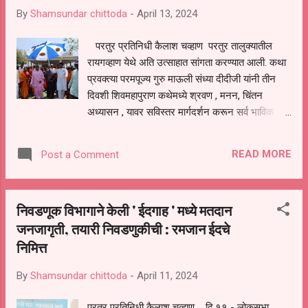
By
Shamsundar chittoda
-
April 13, 2024
परतुर प्रतिनिधी कैलाश चव्हाण परतुर तालुक्यातील
रायगव्हाण येथे अति उत्साहात सांगता करण्यात आली. कथा
प्रवक्त्या परमपूज्य गुरु माऊली संध्या दीदीजी यांनी तीन
दिवशी शिवमहापुराण कथेमध्ये श्रवण , मनन, चिंतन
अध्यासन , यावर सविस्तर मार्गदर्शन करून सर्व भाविक
भक्तांना शिव महापुराण कथेचे महात्म्य आपल्या रसाळ वाणी
मधून पटवून सांगितलेले आहे. तसेच यावेळी गावकऱ्यांच्या
READ MORE
Post a Comment
वतीने भव्य दिव्य कमळाचे फुल बनवून परमपूज्य माऊलींचे
आसन कमळाच्या गादीमध्ये केले होते.विशेष म्हणजे श्रीक्षेत्र
तामिळनाडू येथील रामेश्वर मंदिराची रोषणाई करण्यात आली
निवडणूक विभागाने केली ' ईदगाह ' मध्ये मतदान
होती. सर्व कार्यक्रमाचे नियोजन माऊली सेवा समिती
जनजागृती, तयारी निवडणुकीची : रमजान ईदचे
रायगव्हाण यांनी केले...माऊलींची रायगव्हाण येथील हनुमान
निमित्त
मंदिर येथून भव्य दिव्य रथा मधून प्रतन करा माऊली सेवा
समितीच्या प्रमुख मार्गदर्शक म्हणून आदरणीय श्रद्धा दीदी
By
Shamsundar chittoda
-
April 11, 2024
जी एडवोकेट सुप्रीम कोर्ट नवी दिल्ली यांनी केली. यावेळी
सिद्धेश्वर केकांन सह सर्व गावकऱ्यांची उपस्थित होती.
परतूर प्रतिनिधी कैलाश चव्हाण दि.११ - लोकसभा