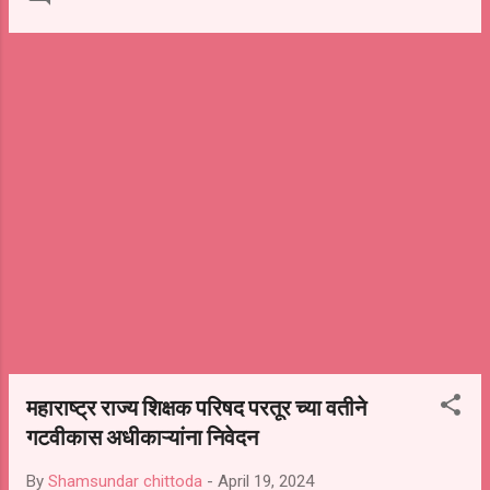
हातगाडे पान टपऱ्या रस्त्यावर साचलेले लोकांचे बांधकाम
साहित्य सर्व हटवण्यात येऊन रस्ता मोकळा केला या
कार्यवाहीमुळे मलंग शहा चौकाने आणि तेथील नागरिकांनी
मोकळा श्वास घेतला सदर कार्यवाही माननीय मुख्याधिकारी
अभिषेक परदेशी यांच्या उपस्थितीत पार पाडण्यात आली या
कामी नगरपरिषद कार्यालयाचे स्वच्छता निरीक्षक रवी
देशपांडे अनिल पारीख,काशिनाथ जाधव ,सुदाम
खंदारे,अशोक पावर इत्यादी स्वच्छता कर्मचारी यांनी पार
पाडली
महाराष्ट्र राज्य शिक्षक परिषद परतूर च्या वतीने
गटवीकास अधीकाऱ्यांना निवेदन
By
Shamsundar chittoda
-
April 19, 2024