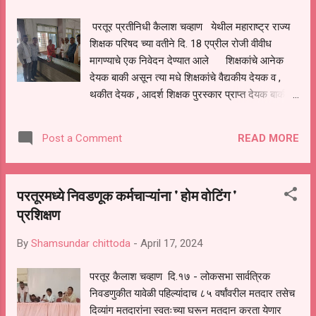
परतूर प्रतीनिधी कैलाश चव्हाण येथील महाराष्ट्र राज्य
शिक्षक परिषद च्या वतीने दि. 18 एप्रील रोजी वीवीध
मागण्याचे एक निवेदन देण्यात आले शिक्षकांचे आनेक
देयक बाकी असून त्या मधे शिक्षकांचे वैद्यकीय देयक व ,
थकीत देयक , आदर्श शिक्षक पुरस्कार प्राप्त देयक बाकी
असल्या मुळे महाराष्ट्र राज्य शिक्षक परिषद परतूर चे
तालूकाध्यक्ष दिलीप मगर यांच्या नेतृत्वखाली गटवीकास
READ MORE
Post a Comment
अधिकारी कार्यालयात एक निवेदन दिले दिलेल्या निवेदनावर
कल्याण बागल पाटील,विष्णू कदम,विशाल ढवळकर,ए.
एच.देशमुख,मोरे बी.आर.,बी.बी.आन्सारी,शे.ताहेर म.जफर,
परतूरमध्ये निवडणूक कर्मचाऱ्यांना ' होम वोटिंग '
तोटे,पाईकराव, आढे,रामेश्वर हातकडे,कैलाश गाडगे,नदिम
प्रशिक्षण
अन्सारी,म.इक्कबाल,भारसाकळे आदीच्या स्वाक्षऱ्या आहेत
By
Shamsundar chittoda
-
April 17, 2024
परतूर कैलाश चव्हाण दि.१७ - लोकसभा सार्वत्रिक
निवडणुकीत यावेळी पहिल्यांदाच ८५ वर्षांवरील मतदार तसेच
दिव्यांग मतदारांना स्वतःच्या घरून मतदान करता येणार