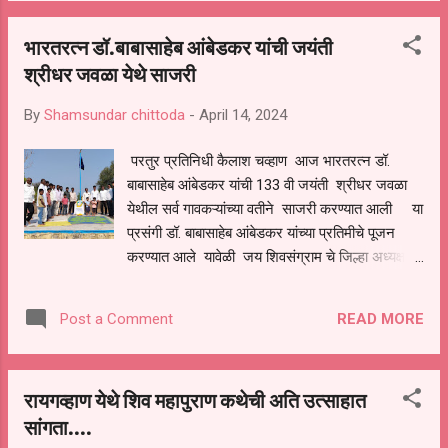
त्यांच्या अत्यंवीधी झाला
भारतरत्न डॉ.बाबासाहेब आंबेडकर यांची जयंती
श्रीधर जवळा येथे साजरी
By
Shamsundar chittoda
-
April 14, 2024
परतुर प्रतिनिधी कैलाश चव्हाण आज भारतरत्न डॉ.
बाबासाहेब आंबेडकर यांची 133 वी जयंती श्रीधर जवळा
येथील सर्व गावकऱ्यांच्या वतीने साजरी करण्यात आली या
प्रसंगी डॉ. बाबासाहेब आंबेडकर यांच्या प्रतिमीचे पूजन
करण्यात आले यावेळी जय शिवसंग्राम चे जिल्हा अध्यक्ष
सचिन खरात सरपंच वसंत राजबिंडे, उपसरपंच रुस्तुम
राजबिंडे सोसायटी चेअरमन भारत राजबिंडे, ग्रा.पं सदस्य
READ MORE
Post a Comment
प्रल्हाद राजबिंडे, शिवाजी लहाने,भारत राजबिंडे, प्रल्हाद
राजबिंडे, भागवत काटे, शाश्वत लहाने,तुकाराम राजबिंडे,
सिद्धेश्वर राजबिंडे, दत्ता लहाने, प्रकाश लहाने, नवनाथ
रायगव्हाण येथे शिव महापुराण कथेची अति उत्साहात
राजबिंडे, पांडुरंग मगर, याच्या सह मोठ्या प्रमाणात गावकरी
सांगता....
उपस्थित होते