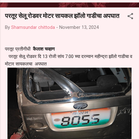
आल्याचा आरोपही करण्यात आला आहे. यामुळे संबंधित निवड अमान्य करून ती रद्द
करण्यात यावी आणि सर्व पालकांच्या उपस्थितीत मतदान पद्धतीने शालेय समितीची
परतूर सेलू रोडवर मोटर सायकल झॉलो गाडीचा अपघात
फेरनिवडणूक घेण्यात यावी, अशी मागणी पालकांनी केली आहे. या निवेदनाच्या प्रती
जिल्हा शिक्षण अधिकारी (प्राथमिक), जालना तसेच तालुका शिक्षण अधिकारी,
By
Shamsundar chittoda
-
November 13, 2024
परतूर यांनाही पाठविण्यात आल्या असून प्रशासन याबाबत काय निर्णय घेते, याकडे
पालकांचे लक्ष लागले आहे. या न...
परतूर प्रतीनीधी
कैलाश चव्हाण
परतूर सेलू रोडवर दि 13 रोजी सांय 7.00 च्या दरम्यान महीन्द्रा झॉलो गाडीचा व
मोटार सायकलचा अपघात