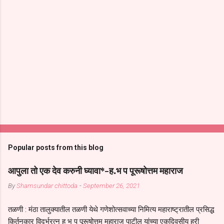
Popular posts from this blog
आपुला तो एक देव करुनी घ्यावा*-ह.भ प पूरूषोत्तम महाराज
By
Shamsundar chittoda
-
September 26, 2021
तळणी : मंठा तालुक्यातील तळणी येथे गणेशोत्सवाच्या निमित्य महाराष्ट्रातील प्रसिद्ध
किर्तनकार विदर्भरत्न ह भ प पूरूषोत्तम महाराज पाटील यांच्या एकदिवसीय हरी