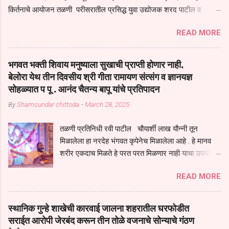
किर्तनाचे आयोजन तळणी परीसरातील प्रसिद्ध युवा उद्योजक शरद पाटील व
भगवान देशमुख याच्या वतीने या किर्तनाचे आयोजन करण्यात आले होते जगदगुरु
READ MORE
तुकाराम महाराज यांच्या *आपुला तो एक देव करुनी घ्यावा* *तेणे विन जिवा सुख
नोहे* *येरती माईक दुःखाची जनीती* *नाही आदी अंती अवसान* या अभंगावर
सुंदर निरूपण केले सध्य स्थितीचा काळ हा मानव जातीच्या परीक्षेचा काळ आहे
भगवत भक्ती शिवाय मनुष्याला सुखाची प्राप्ती होणार नाही,
धर्ममंडपात बसलेली लोक ही खरच भाग्यवान आहेत कोरोना सारख्या महामारीत आपंण
बेलोरा येथ तीन दिवसीय श्री गीता रामायण संत्संग व ज्ञानयज्ञ
जिवंत आहोत या महामारीतून जर आपल्याला वाचायचे असेल तर धार्मीक विचाराचा
सोहळ्यात प पू . आनंद चैतन्य बापू यांचे प्रतिपादन
आधार आपल्याला घ्यावाच लागेल महामारीच्या काळात वारकरी सप्रदायच खूप मोठा
By
Shamsundar chittoda
-
March 28, 2025
आधार आहे सध्य स्थितीत मानव जातीची मानसीक अवस्था सक्षम असणे गरजेचे आहे
कोरोना ने मानवी जीवनातील गरजा कीती कमी आहेत यांची जाणीव आपल्या
तळणी प्रतिनिधी रवी पाटील चौयार्शी लाख यौन्नी तून
सगळ्याना करून दीली आहे मनुष्याच्या आयुष्यातील नामसाधना ही त्याच्यासाठी खूप
मिळालेला हा नरदेह भंगवत कृपेनेच मिळालेला आहे . हे मानव
मोठा आधार असते परतू आज काल तीच साधना करण्याचा आळस आ...
शरीर एकदाच मिळते हे परत परत मिळणार नाही याचा उपयोग
आपण भगवंत भक्ती साठी च केला पाहिजे पाप आणि पुण्याचा
READ MORE
संचय सारखे असतील तेव्हाच मनुष्य जन्म मिळतो . . परतू
पुण्याचा संचय जर जास्त असेल तर तुम्हाला स्वर्गातील देवत्व
प्राप्त झाल्याशिवाय राहणार नाही . मानव शरीर हे हिर्यापेक्षा
स्थानिक गुन्हे शाखेची कारवाई जालना शहरातील घरफोडीत
अनमोल आहे त्या शरिराला इंतर सुंगधाचे व्यसन लागण्यापेक्षा
सराईत आरोपी जेरबंद करून तीन तोळे वजनाचे सोन्याचे गंठण
भगवत भंक्ती चे व व्यसन लावा म्हणजे या नरदेहाचा उपयोग