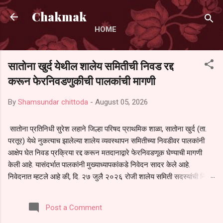
Skip to main content
Chakmak
HOME
सातोना खुर्द येथील शालेय समितीची निवड रद्द
करून फेरनिवडणुकीची पालकांची मागणी
By
Shamsundar chittoda
-
August 05, 2026
सातोना प्रतिनिधी सुरेश लहाने जिल्हा परिषद प्राथमिक शाळा, सातोना खुर्द (ता.
परतूर) येथे नुकत्याच झालेल्या शालेय व्यवस्थापन समितीच्या निवडीवर पालकांनी
आक्षेप घेत निवड प्रक्रिया रद्द करून मतदानाद्वारे फेरनिवडणूक घेण्याची मागणी
केली आहे. यासंदर्भात पालकांनी मुख्याध्यापकांकडे निवेदन सादर केले आहे.
निवेदनात म्हटले आहे की, दि. २७ जुलै २०२६ रोजी शालेय समिती सदस्यांची निवड
करण्यात आली. मात्र, बैठकीची वेळ व निवड प्रक्रियेची पुरेशी माहिती अनेक
पालकांना देण्यात आली नसल्याने मोठ्या संख्येने पालक बैठकीस उपस्थित राहू शकले
Post a Comment
नाहीत. तसेच सर्व पालकांना विश्वासात न घेता निवड प्रक्रिया पूर्ण करण्यात