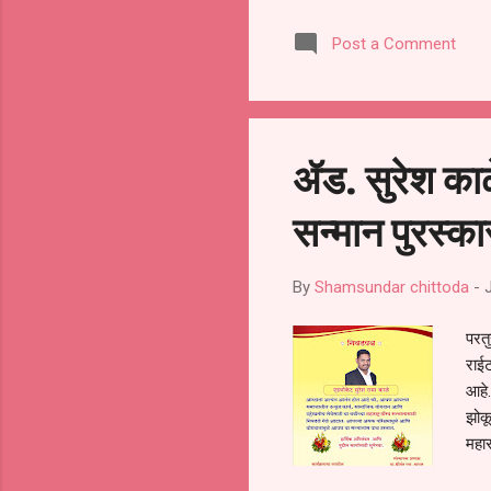
Post a Comment
ॲड. सुरेश काळे
सन्मान पुरस्का
By
Shamsundar chittoda
-
परतु
राईट
आहे.
झोकू
महार
मा.ब