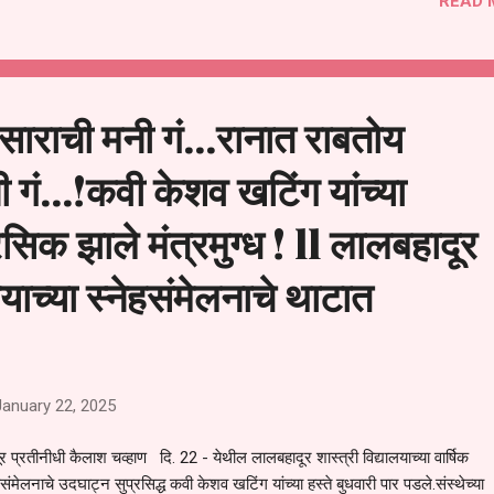
READ 
थिती होती. विविध ठिकाणी झालेल्या या कार्यक्रमाप्रसंगी बोलताना जिल्हाप्रमुख भास्करराव
कर म्हणाले की, शिवसेनाप्रमुख बाळासाहेब ठाकरे यांनी पक्ष संघटनेत ८० टक्के समाजका
े राजकारण हा मूलमंत्र घालून दिला. त्याप्रमाणे मुंबईसह राज्यात शिवसेनेच्या माध्यमातून 
र, रुग्णवाहिका, गोरगरिबांना मदत, कोणतत्याही अडी-अडचणीच्या व संक...
ाराची मनी गं...रानात राबतोय
 गं...!कवी केशव खटिंग यांच्या
सिक झाले मंत्रमुग्ध ! ll लालबहादूर
ालयाच्या स्नेहसंमेलनाचे थाटात
January 22, 2025
र प्रतीनीधी कैलाश चव्हाण दि. 22 - येथील लालबहादूर शास्त्री विद्यालयाच्या वार्षिक
हसंमेलनाचे उदघाट्न सुप्रसिद्ध कवी केशव खटिंग यांच्या हस्ते बुधवारी पार पडले.संस्थेच्या