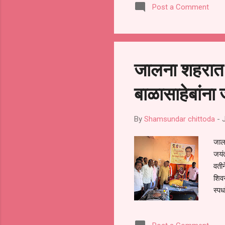
Post a Comment
जालना शहरात 
बाळासाहेबांना
By
Shamsundar chittoda
-
जालन
जयंत
वतीन
शिवस
स्पर
पवार
काठो