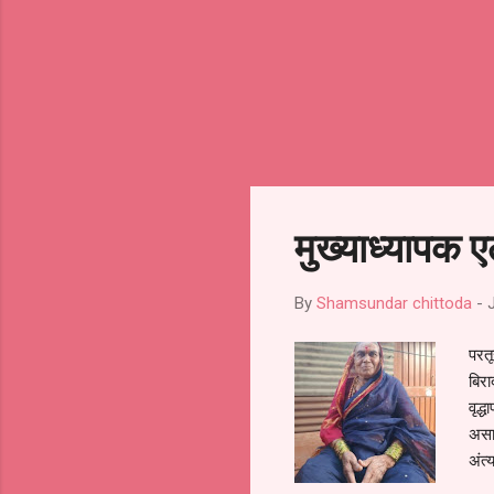
मुख्याध्यापक ए
By
Shamsundar chittoda
-
परतू
बिरा
वृद्
असा 
अंत्