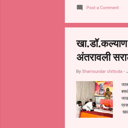
लोका
Post a Comment
पुरस
कार्
खा.डॉ.कल्याण 
अंतरावली सराट
By
Shamsundar chittoda
-
जालन
बसले
जाऊन
प्रक
खालव
काळज