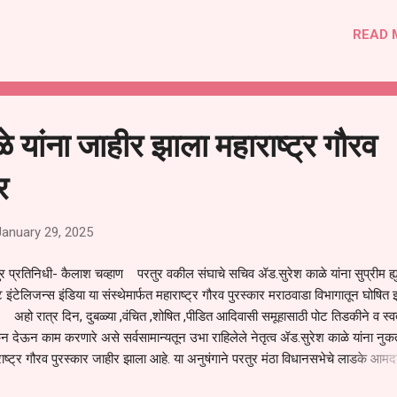
READ 
 यांना जाहीर झाला महाराष्ट्र गौरव
र
January 29, 2025
र प्रतिनिधी- कैलाश चव्हाण परतुर वकील संघाचे सचिव ॲड.सुरेश काळे यांना सुप्रीम ह्
 इंटेलिजन्स इंडिया या संस्थेमार्फत महाराष्ट्र गौरव पुरस्कार मराठवाडा विभागातून घोषित 
 अहो रात्र दिन, दुबळ्या ,वंचित ,शोषित ,पीडित आदिवासी समूहासाठी पोट तिडकीने व स्
न देऊन काम करणारे असे सर्वसामान्यतून उभा राहिलेले नेतृत्व ॲड.सुरेश काळे यांना नु
ाष्ट्र गौरव पुरस्कार जाहीर झाला आहे. या अनुषंगाने परतुर मंठा विधानसभेचे लाडके आमद
बनरावजी लोणीकर साहेब यांनी त्यांचा भ्रमणध्वनी द्वारे अभिनंदन केले तसेच विविध क्षेत्रात