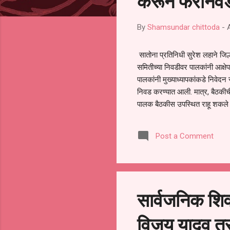
करून फेरनिवड
By
Shamsundar chittoda
-
सातोना प्रतिनिधी सुरेश लहाने जिल्
समितीच्या निवडीवर पालकांनी आक्षेप
पालकांनी मुख्याध्यापकांकडे निवेद
निवड करण्यात आली. मात्र, बैठकीची 
पालक बैठकीस उपस्थित राहू शकले ना
करण्यात आला आहे. यामुळे संबंधित 
समितीची फेरनिवडणूक घेण्यात यावी,
Post a Comment
जालना तसेच तालुका शिक्षण अधिकारी
लक्ष लागले आहे. या न...
सार्वजनिक शिव
विजय यादव तर