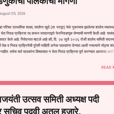
णुकीची पालकांची मागणी
August 05, 2026
हा परिषद प्राथमिक शाळा, सातोना खुर्द (ता. परतूर) येथे नुकत्याच झालेल्या शालेय व्यवस्
 घेत निवड प्रक्रिया रद्द करून मतदानाद्वारे फेरनिवडणूक घेण्याची मागणी केली आहे. यासंदर
न सादर केले आहे. निवेदनात म्हटले आहे की, दि. २७ जुलै २०२६ रोजी शालेय समिती सदस्या
वेळ व निवड प्रक्रियेची पुरेशी माहिती अनेक पालकांना देण्यात आली नसल्याने मोठ्या संख्
हीत. तसेच सर्व पालकांना विश्वासात न घेता निवड प्रक्रिया पूर्ण करण्यात आल्याचा आरो
निवड अमान्य करून ती रद्द करण्यात यावी आणि सर्व पालकांच्या उपस्थितीत मतदान पद्धतीने
 अशी मागणी पालकांनी केली आहे. या निवेदनाच्या प्रती जिल्हा शिक्षण अधिकारी (प्राथमिक
READ 
, परतूर यांनाही पाठविण्यात आल्या असून प्रशासन याबाबत काय निर्णय घेते, याकडे पालका
जयंती उत्सव समिती अध्यक्ष पदी
 सचिव पदवी अतुल हजारे.