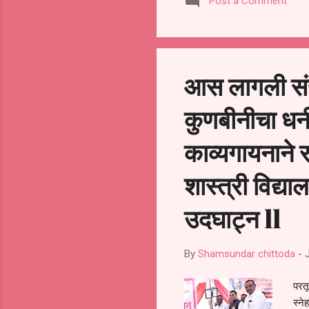
Post a Comment
उपस्
अंबे
टक्क
शिबि
आस लागली संस
कुणबीनीचा धनी
काव्यगायनाने र
शास्त्री विद्य
उदघाट्न ll
By
Shamsundar chittoda
-
परतू
स्ने