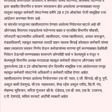
मराठवाडा विभागातील अधिकारी व कर्मचारी यांच्या पदोन्नती, कालबध्द पदोन्नती व
इतर बाबतीत विभागीय व शासन स्तरावरून होत असलेल्या अन्यायाबाबत परतुर
तालुका महसूल कर्मचारी संघटनेच्या वतीने 28 व 29 ऑक्टोबर रोजी सामूहिक रजा
आंदोलन करण्यात येणार आहे.
या संदर्भात परतूरच्या तहसीलदारांना देण्यात आलेल्या निवेदनात म्हटले आहे की
औरंगाबाद विभागात रखडलेल्या पदोन्नत्या बाबत व प्रलंबित विभागीय चौकशी,
फौजदारी खटल्यातील अधिकारी, तहसीलदार, नायब तहसीलदार, अव्वल कारकून,
मंडळाधिकारी, महसूल सहाय्यक तलाठी वाहन चालक शिपाई कोतवाल कर्मचारी यांच्या
बाबत लवकरात लवकर निर्णय घेऊन कर्मचाऱ्यांच्या मागण्या पूर्ण करण्याबाबत वेळोवेळी
निवेदन देऊनही मागण्याबाबत शासनाने कोणतीही चर्चा न केल्यामुळे व मंजूर न
केल्यामुळे विभागीय अध्यक्ष मराठवाडा महसूल कर्मचारी संघटना औरंगाबाद यांनी
पुकारलेल्या 28 व 29 ऑक्‍टोबरच्या दोन दिवसीय सामूहिक रजा आंदोलनाला परतूर
महसूल कर्मचारी संघटनेचे अधिकारी व कर्मचारी पाठिंबा देणार आहेत.
तहसीलदारांना देण्यात आलेल्या नियोजनावर एस.जी. पवार, ए.जी. शिंगाडे, व्ही.यु. पुरी,
अब्दुल बाकी देशमुख, सी.एस. महावलकर, शेख रईस अब्दुल रशीद, व्हि.पी. नंद,
मोहम्मद सुफियान, सरिता गुंजकर व्ही.के. दंडेवाड, एस.डी. वाघ, एक.के. टाकरस,
ए.पी. देशपांडे, सविता सरकटे आदींची स्वाक्षरी आहेत.