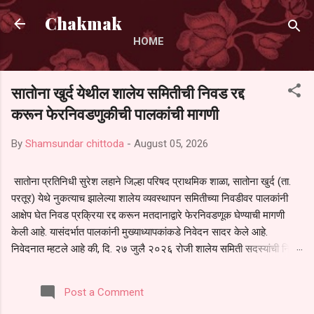
Skip to main content
Chakmak
HOME
सातोना खुर्द येथील शालेय समितीची निवड रद्द
करून फेरनिवडणुकीची पालकांची मागणी
By
Shamsundar chittoda
-
August 05, 2026
सातोना प्रतिनिधी सुरेश लहाने जिल्हा परिषद प्राथमिक शाळा, सातोना खुर्द (ता.
परतूर) येथे नुकत्याच झालेल्या शालेय व्यवस्थापन समितीच्या निवडीवर पालकांनी
आक्षेप घेत निवड प्रक्रिया रद्द करून मतदानाद्वारे फेरनिवडणूक घेण्याची मागणी
केली आहे. यासंदर्भात पालकांनी मुख्याध्यापकांकडे निवेदन सादर केले आहे.
निवेदनात म्हटले आहे की, दि. २७ जुलै २०२६ रोजी शालेय समिती सदस्यांची निवड
करण्यात आली. मात्र, बैठकीची वेळ व निवड प्रक्रियेची पुरेशी माहिती अनेक
पालकांना देण्यात आली नसल्याने मोठ्या संख्येने पालक बैठकीस उपस्थित राहू शकले
Post a Comment
नाहीत. तसेच सर्व पालकांना विश्वासात न घेता निवड प्रक्रिया पूर्ण करण्यात