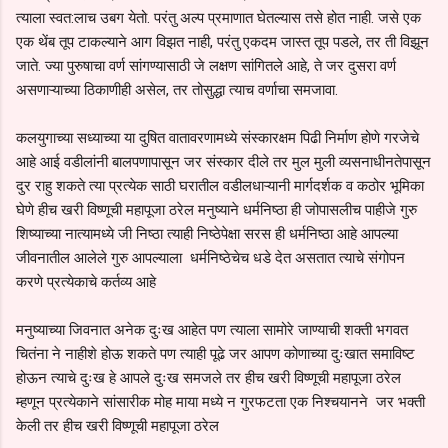
त्याला स्वत:लाच उबग येतो. परंतु अल्प प्रमाणात घेतल्यास तसे होत नाही. जसे एक
एक थेंब तूप टाकल्याने आग विझत नाही, परंतु एकदम जास्त तूप पडले, तर ती विझून
जाते. ज्या पुरुषाचा वर्ण सांगण्यासाठी जे लक्षण सांगितले आहे, ते जर दुसरा वर्ण
असणाऱ्याच्या ठिकाणीही असेल, तर तोसुद्धा त्याच वर्णाचा समजावा.
कलयुगाच्या सध्याच्या या दुषित वातावरणामध्ये संस्कारक्षम पिढी निर्माण होणे गरजेचे
आहे आई वडीलांनी बालपणापासून जर संस्कार दीले तर मुल मुली व्यसनाधीनतेपासून
दुर राहु शकते त्या प्रत्येक साठी घरातील वडीलधाऱ्यानी मार्गदर्शक व कठोर भूमिका
घेणे हीच खरी विष्णूची महापूजा ठरेल मनुष्याने धर्मनिष्ठा ही जोपासलीच पाहीजे गुरु
शिष्याच्या नात्यामध्ये जी निष्ठा त्याही निष्ठेपेक्षा सरस ही धर्मनिष्ठा आहे आपल्या
जीवनातील आलेले गुरु आपल्याला धर्मनिष्ठेचेच धडे देत असतात त्याचे संगोपन
करणे प्रत्येकाचे कर्तव्य आहे
मनुष्याच्या जिवनात अनेक दुःख आहेत पण त्याला सामोरे जाण्याची शक्ती भगवत
चितंना ने नाहीशे होऊ शकते पण त्याही पूढे जर आपण कोणाच्या दुःखात समाविष्ट
होऊन त्याचे दुःख हे आपले दुःख समजले तर हीच खरी विष्णूची महापूजा ठरेल
म्हणून प्रत्येकाने सांसारीक मोह माया मध्ये न गुरफटता एक निश्चयानने जर भक्ती
केली तर हीच खरी विष्णूची महापूजा ठरेल