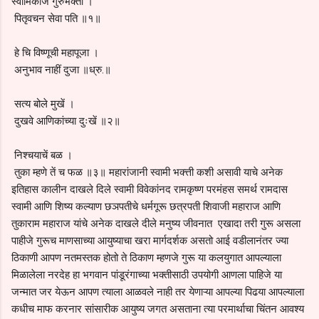
स्वामिकाज गुरुभक्ती ।
पितृवचन सेवा पति ॥१॥
हे चि विष्णूची महापूजा ।
अनुभाव नाहीं दुजा ॥ध्रु.॥
सत्य बोले मुखें ।
दुखवे आणिकांच्या दुःखें ॥२॥
निश्चयाचें बळ ।
तुका म्हणे तें च फळ ॥३॥ महारांजानी स्वामी भक्त्ती कशी असावी याचे अनेक
इतिहास कालीन दाखले दिले स्वामी विवेकांनद रामकृष्ण परमंहस समर्थ रामदास
स्वामी आणि शिष्य कल्याण छञपतीचे धर्मगूरू छत्रपती शिवाजी महाराज आणि
तुकाराम महाराज यांचे अनेक दाखले दीले मनुष्य जीवनात एखादा तरी गुरू असला
पाहीजे गुरूच माणसाच्या आयुष्याचा खरा मार्गदर्शक असतो आई वडीलानंतर ज्या
ठिकाणी आपण नतमस्तक होतो ते ठिकाण म्हणजे गुरू या कलयुगात आपल्याला
मिळालेला नरदेह हा भगवान पांडूरंगाच्या भक्तीसाठी उपयोगी आणला पाहिजे या
जन्मात जर येऊन आपण त्याला आळवले नाही तर येणाऱ्या आपल्या पिढया आपल्याला
कधीच माफ करनार सांसारीक आयुष्य जगत असताना त्या परमार्थाचा चिंतन आवश्य