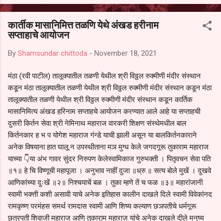
आल्याचा आरोपही करण्यात आला आहे. यामुळे संबंधित निवड अमान्य करून ती रद्द
करण्यात यावी आणि सर्व पालकांच्या उपस्थितीत मतदान पद्धतीने शालेय समितीची
कार्तीक मासानिमित्त तळणि येथे अंखड हरीनाम
फेरनिवडणूक घेण्यात यावी, अशी मागणी पालकांनी केली आहे. या निवेदनाच्या प्रती
सप्ताहाचे आयोजन
जिल्हा शिक्षण अधिकारी (प्राथमिक), जालना तसेच तालुका शिक्षण अधिकारी,
परतूर यांनाही पाठविण्यात आल्या असून प्रशासन याबाबत काय निर्णय घेते, याकडे
By
Shamsundar chittoda
-
November 18, 2021
पालकांचे लक्ष लागले आहे. या न...
मंठा (रवी पाटील) तालूक्यातील तळणी येथील श्री विठ्ठल रुक्मीणी मंदीर संस्थान
कडून मंठा तालूक्यातील तळणी येथील श्री विठ्ठल रुक्मीणी मंदीर संस्थान कडून मंठा
तालूक्यातील तळणी येथील श्री विठ्ठल रुक्मीणी मंदीर संस्थान कडून कार्तिक
मासानिमित्य अंखड हरिनाम सप्ताहचे आयोजन करण्यात आले आहे या सप्ताहची
दुसरी किर्तन सेवा श्री नेमिनाथ महाराज वारकरी शिक्षण संस्थेमधील बाल
किर्तनकार ह भ प योगेश महाराज गंन्डे याची झाली असून या बालकिर्तनकाराने
अनेक विषयाना हात घालू.न उपस्थीताना मञ मुग्ध केले जगदगूरू तुकाराम महाराज
याच्या 👇या अंभ गावर सुंदर निरुपण केलेस्वामिकाज गुरुभक्ती । पितृवचन सेवा पति
॥१॥ हे चि विष्णूची महापूजा । अनुभाव नाहीं दुजा ॥ध्रु.॥ सत्य बोले मुखें । दुखवे
आणिकांच्या दुःखें ॥२॥ निश्चयाचें बळ । तुका म्हणे तें च फळ ॥३॥ महारांजानी
स्वामी भक्त्ती कशी असावी याचे अनेक इतिहास कालीन दाखले दिले स्वामी विवेकांनद
रामकृष्ण परमंहस समर्थ रामदास स्वामी आणि शिष्य कल्याण छञपतीचे धर्मगूरू
छत्रपती शिवाजी महाराज आणि तुकाराम महाराज यांचे अनेक दाखले दीले मनुष्य