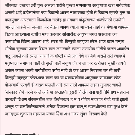
जीवनात एखादा तरी गुरू असला पाहीजे गुरूच माणसाच्या आयुष्याचा खरा मार्गदर्शक
असतो आई वडीलानंतर ज्या ठिकाणी आपण नतमस्तक होतो ते ठिकाण म्हणजे गुरू या
कलयुगात आपल्याला मिळालेला नरदेह हा भगवान पांडूरंगाच्या भक्तीसाठी उपयोगी
आणला पाहिजे या जन्मात जर येऊन आपण त्याला आळवले नाही तर येणाऱ्या आपल्या
पिढया आपल्याला कधीच माफ करनार सांसारीक आयुष्य जगत असताना त्या
परमार्थाचा चिंतन आवश्य आहे तरच ती विष्णुची महापूजा ठरेल आज काल मनुष्य
भौतीक सुखाचा जास्त विचार करू लागल्याने त्याला संसारीक गोडीचे जास्त आकर्षण
वाटू लागले आहे त्याला सांसारीक गोष्टी मध्ये लक्ष देणे गरजेचे असले तरी त्यामध्ये
मनुष्याला समाधान नाही तो सुखी नाही मनुष्य जीवनाला जर खरोखर सुखी व्हायचे
असेल त्याला भक्ती मार्गाशीवाय पर्याय नाही तो जर आपण निवडला तर ती खरी
विष्णूची महापूजा ठरेलआज काल च्या या धकाधकीच्या आयुष्यात समाजात खोट
बोलण्याची प्रवृती ही वाढत चालली आहे त्या साठी आपल्या लहान मुलावर चांगले
'संस्कार होणे गरजे आले आहे या सप्ताहची दुसरी किर्तन सेवा श्री नेमिनाथ महाराज
वारकरी शिक्षण संस्थेमधील बाल किर्तनकार ह भ प योगेश महाराज गंन्डे याची झाली
असून या बालकिर्तनकाराने अनेक विषयाना हात घालू.न उपस्थीताना मञ मुग्ध केले
जगदगूरू तुकाराम महाराज याच्या 👇या अंभ गावर सुंदर निरुपण केले