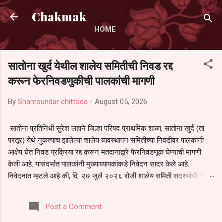
Skip to main content
Chakmak
HOME
सातोना खुर्द येथील शालेय समितीची निवड रद्द
करून फेरनिवडणुकीची पालकांची मागणी
By
Shamsundar chittoda
-
August 05, 2026
सातोना प्रतिनिधी सुरेश लहाने जिल्हा परिषद प्राथमिक शाळा, सातोना खुर्द (ता.
परतूर) येथे नुकत्याच झालेल्या शालेय व्यवस्थापन समितीच्या निवडीवर पालकांनी
आक्षेप घेत निवड प्रक्रिया रद्द करून मतदानाद्वारे फेरनिवडणूक घेण्याची मागणी
केली आहे. यासंदर्भात पालकांनी मुख्याध्यापकांकडे निवेदन सादर केले आहे.
निवेदनात म्हटले आहे की, दि. २७ जुलै २०२६ रोजी शालेय समिती सदस्यांची निवड
करण्यात आली. मात्र, बैठकीची वेळ व निवड प्रक्रियेची पुरेशी माहिती अनेक
पालकांना देण्यात आली नसल्याने मोठ्या संख्येने पालक बैठकीस उपस्थित राहू शकले
Post a Comment
नाहीत. तसेच सर्व पालकांना विश्वासात न घेता निवड प्रक्रिया पूर्ण करण्यात