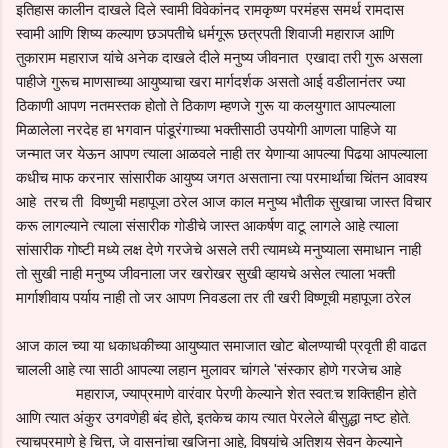
इतिहास कालीन दाखले दिले स्वामी विवेकांनद रामकृष्ण परमंहस समर्थ रामदास
स्वामी आणि शिष्य कल्याण छञपतीचे धर्मगूरू छत्रपती शिवाजी महाराज आणि
तुकाराम महाराज यांचे अनेक दाखले दीले मनुष्य जीवनात एखादा तरी गुरू असला
पाहीजे गुरूच माणसाच्या आयुष्याचा खरा मार्गदर्शक असतो आई वडीलानंतर ज्या
ठिकाणी आपण नतमस्तक होतो ते ठिकाण म्हणजे गुरू या कलयुगात आपल्याला
मिळालेला नरदेह हा भगवान पांडूरंगाच्या भक्तीसाठी उपयोगी आणला पाहिजे या
जन्मात जर येऊन आपण त्याला आळवले नाही तर येणाऱ्या आपल्या पिढया आपल्याला
कधीच माफ करनार सांसारीक आयुष्य जगत असताना त्या परमार्थाचा चिंतन आवश्य
आहे तरच ती विष्णुची महापूजा ठरेल आज काल मनुष्य भौतीक सुखाचा जास्त विचार
करू लागल्याने त्याला संसारीक गोडीचे जास्त आकर्षण वाटू लागले आहे त्याला
सांसारीक गोष्टी मध्ये लक्ष देणे गरजेचे असले तरी त्यामध्ये मनुष्याला समाधान नाही
तो सुखी नाही मनुष्य जीवनाला जर खरोखर सुखी व्हायचे असेल त्याला भक्ती
मार्गाशीवाय पर्याय नाही तो जर आपण निवडला तर ती खरी विष्णूची महापूजा ठरेल
आज काल च्या या धकाधकीच्या आयुष्यात समाजात खोट बोलण्याची प्रवृती ही वाढत
चालली आहे त्या साठी आपल्या लहान मुलावर चांगले 'संस्कार होणे गरजेच आहे
महाराज, ज्याप्रमाणे वारंवार पेरणी केल्याने शेत स्वत:च शक्तिहीन होते
आणि त्यात अंकुर उगवणेही बंद होते, इतकेच काय त्यात पेरलेले बीसुद्धा नष्ट होते.
त्याचप्रमाणे हे चित्त, जे वासनांचा खजिना आहे, विषयांचे अतिशय सेवन केल्याने