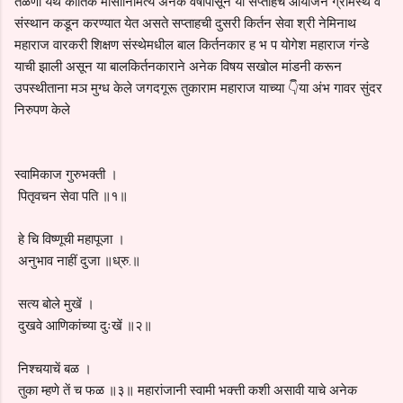
तळणी येथे कार्तिक मासानिमित्य अनेक वर्षापासून या सप्ताहचे आयोजन ग्रामस्थ व
संस्थान कडून करण्यात येत असते सप्ताहची दुसरी किर्तन सेवा श्री नेमिनाथ
महाराज वारकरी शिक्षण संस्थेमधील बाल किर्तनकार ह भ प योगेश महाराज गंन्डे
याची झाली असून या बालकिर्तनकाराने अनेक विषय सखोल मांडनी करून
उपस्थीताना मञ मुग्ध केले जगदगूरू तुकाराम महाराज याच्या 👇या अंभ गावर सुंदर
निरुपण केले
स्वामिकाज गुरुभक्ती ।
पितृवचन सेवा पति ॥१॥
हे चि विष्णूची महापूजा ।
अनुभाव नाहीं दुजा ॥ध्रु.॥
सत्य बोले मुखें ।
दुखवे आणिकांच्या दुःखें ॥२॥
निश्चयाचें बळ ।
तुका म्हणे तें च फळ ॥३॥ महारांजानी स्वामी भक्त्ती कशी असावी याचे अनेक