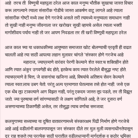
आहे तरच ती विष्णुची महापूजा ठरेल आज काल मनुष्य भौतीक सुखाचा जास्त विचार
करू लागल्याने त्याला संसारीक गोडीचे जास्त आकर्षण वाटू लागले आहे त्याला
सांसारीक गोष्टी मध्ये लक्ष देणे गरजेचे असले तरी त्यामध्ये मनुष्याला समाधान नाही
तो सुखी नाही मनुष्य जीवनाला जर खरोखर सुखी व्हायचे असेल त्याला भक्ती
मार्गाशीवाय पर्याय नाही तो जर आपण निवडला तर ती खरी विष्णूची महापूजा ठरेल
आज काल च्या या धकाधकीच्या आयुष्यात समाजात खोट बोलण्याची प्रवृती ही वाढत
चालली आहे त्या साठी आपल्या लहान मुलावर चांगले 'संस्कार होणे गरजेच आहे
महाराज, ज्याप्रमाणे वारंवार पेरणी केल्याने शेत स्वत:च शक्तिहीन होते
आणि त्यात अंकुर उगवणेही बंद होते, इतकेच काय त्यात पेरलेले बीसुद्धा नष्ट होते.
त्याचप्रमाणे हे चित्त, जे वासनांचा खजिना आहे, विषयांचे अतिशय सेवन केल्याने
त्याला स्वत:लाच उबग येतो. परंतु अल्प प्रमाणात घेतल्यास तसे होत नाही. जसे एक
एक थेंब तूप टाकल्याने आग विझत नाही, परंतु एकदम जास्त तूप पडले, तर ती विझून
जाते. ज्या पुरुषाचा वर्ण सांगण्यासाठी जे लक्षण सांगितले आहे, ते जर दुसरा वर्ण
असणाऱ्याच्या ठिकाणीही असेल, तर तोसुद्धा त्याच वर्णाचा समजावा.
कलयुगाच्या सध्याच्या या दुषित वातावरणामध्ये संस्कारक्षम पिढी निर्माण होणे गरजेचे
आहे आई वडीलांनी बालपणापासून जर संस्कार दीले तर मुल मुली व्यसनाधीनतेपासून
दुर राहु शकते त्या प्रत्येक साठी घरातील वडीलधाऱ्यानी मार्गदर्शक व कठोर भूमिका