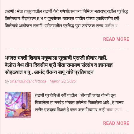
तळणी : मंठा तालुक्यातील तळणी येथे गणेशोत्सवाच्या निमित्य महाराष्ट्रातील प्रसिद्ध
किर्तनकार विदर्भरत्न ह भ प पूरूषोत्तम महाराज पाटील यांच्या एकदिवसीय हरी
किर्तनाचे आयोजन तळणी परीसरातील प्रसिद्ध युवा उद्योजक शरद पाटील व
भगवान देशमुख याच्या वतीने या किर्तनाचे आयोजन करण्यात आले होते जगदगुरु
READ MORE
तुकाराम महाराज यांच्या *आपुला तो एक देव करुनी घ्यावा* *तेणे विन जिवा सुख
नोहे* *येरती माईक दुःखाची जनीती* *नाही आदी अंती अवसान* या अभंगावर
सुंदर निरूपण केले सध्य स्थितीचा काळ हा मानव जातीच्या परीक्षेचा काळ आहे
भगवत भक्ती शिवाय मनुष्याला सुखाची प्राप्ती होणार नाही,
धर्ममंडपात बसलेली लोक ही खरच भाग्यवान आहेत कोरोना सारख्या महामारीत आपंण
बेलोरा येथ तीन दिवसीय श्री गीता रामायण संत्संग व ज्ञानयज्ञ
जिवंत आहोत या महामारीतून जर आपल्याला वाचायचे असेल तर धार्मीक विचाराचा
सोहळ्यात प पू . आनंद चैतन्य बापू यांचे प्रतिपादन
आधार आपल्याला घ्यावाच लागेल महामारीच्या काळात वारकरी सप्रदायच खूप मोठा
By
Shamsundar chittoda
-
March 28, 2025
आधार आहे सध्य स्थितीत मानव जातीची मानसीक अवस्था सक्षम असणे गरजेचे आहे
कोरोना ने मानवी जीवनातील गरजा कीती कमी आहेत यांची जाणीव आपल्या
तळणी प्रतिनिधी रवी पाटील चौयार्शी लाख यौन्नी तून
सगळ्याना करून दीली आहे मनुष्याच्या आयुष्यातील नामसाधना ही त्याच्यासाठी खूप
मिळालेला हा नरदेह भंगवत कृपेनेच मिळालेला आहे . हे मानव
मोठा आधार असते परतू आज काल तीच साधना करण्याचा आळस आ...
शरीर एकदाच मिळते हे परत परत मिळणार नाही याचा उपयोग
आपण भगवंत भक्ती साठी च केला पाहिजे पाप आणि पुण्याचा
READ MORE
संचय सारखे असतील तेव्हाच मनुष्य जन्म मिळतो . . परतू
पुण्याचा संचय जर जास्त असेल तर तुम्हाला स्वर्गातील देवत्व