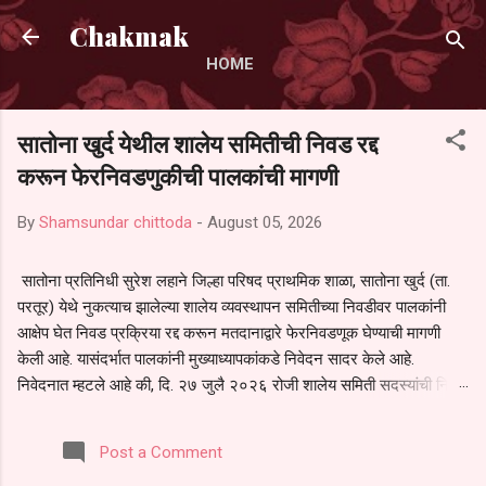
Skip to main content
Chakmak
HOME
सातोना खुर्द येथील शालेय समितीची निवड रद्द
करून फेरनिवडणुकीची पालकांची मागणी
By
Shamsundar chittoda
-
August 05, 2026
सातोना प्रतिनिधी सुरेश लहाने जिल्हा परिषद प्राथमिक शाळा, सातोना खुर्द (ता.
परतूर) येथे नुकत्याच झालेल्या शालेय व्यवस्थापन समितीच्या निवडीवर पालकांनी
आक्षेप घेत निवड प्रक्रिया रद्द करून मतदानाद्वारे फेरनिवडणूक घेण्याची मागणी
केली आहे. यासंदर्भात पालकांनी मुख्याध्यापकांकडे निवेदन सादर केले आहे.
निवेदनात म्हटले आहे की, दि. २७ जुलै २०२६ रोजी शालेय समिती सदस्यांची निवड
करण्यात आली. मात्र, बैठकीची वेळ व निवड प्रक्रियेची पुरेशी माहिती अनेक
पालकांना देण्यात आली नसल्याने मोठ्या संख्येने पालक बैठकीस उपस्थित राहू शकले
Post a Comment
नाहीत. तसेच सर्व पालकांना विश्वासात न घेता निवड प्रक्रिया पूर्ण करण्यात