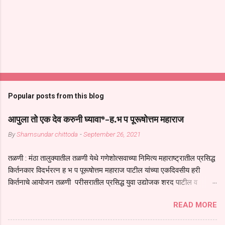
Popular posts from this blog
आपुला तो एक देव करुनी घ्यावा*-ह.भ प पूरूषोत्तम महाराज
By
Shamsundar chittoda
-
September 26, 2021
तळणी : मंठा तालुक्यातील तळणी येथे गणेशोत्सवाच्या निमित्य महाराष्ट्रातील प्रसिद्ध
किर्तनकार विदर्भरत्न ह भ प पूरूषोत्तम महाराज पाटील यांच्या एकदिवसीय हरी
किर्तनाचे आयोजन तळणी परीसरातील प्रसिद्ध युवा उद्योजक शरद पाटील व
भगवान देशमुख याच्या वतीने या किर्तनाचे आयोजन करण्यात आले होते जगदगुरु
READ MORE
तुकाराम महाराज यांच्या *आपुला तो एक देव करुनी घ्यावा* *तेणे विन जिवा सुख
नोहे* *येरती माईक दुःखाची जनीती* *नाही आदी अंती अवसान* या अभंगावर