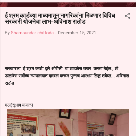
आल्याचा आरोपही करण्यात आला आहे. यामुळे संबंधित निवड अमान्य करून ती रद्द
करण्यात यावी आणि सर्व पालकांच्या उपस्थितीत मतदान पद्धतीने शालेय समितीची
ई श्रम कार्डच्या माध्यमातून नागरिकांना मिळणार विविध
फेरनिवडणूक घेण्यात यावी, अशी मागणी पालकांनी केली आहे. या निवेदनाच्या प्रती
सरकारी योजनेचा लाभ-अविनाश राठोड
जिल्हा शिक्षण अधिकारी (प्राथमिक), जालना तसेच तालुका शिक्षण अधिकारी,
परतूर यांनाही पाठविण्यात आल्या असून प्रशासन याबाबत काय निर्णय घेते, याकडे
By
Shamsundar chittoda
-
December 15, 2021
पालकांचे लक्ष लागले आहे. या न...
सरकारला "ई श्रम कार्ड" द्वारे ओबीसी चा डाटाबेस तयार करता येईल., तो
डाटाबेस सर्वोच्च न्यायालयात दाखल करून पुन्नच आरक्षण टिकू शकेल... अविनाश
राठोड
मंठा(सूभाष वायाळ)