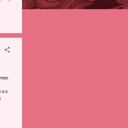
पही
 शालेय
),
ंचे
ण्यात
ह भ प
ा