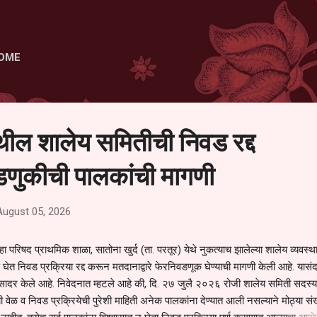
Skip to main content
OME
ेथील शालेय समितीची निवड रद्द
णुकीची पालकांची मागणी
August 05, 2026
हा परिषद प्राथमिक शाळा, सातोना खुर्द (ता. परतूर) येथे नुकत्याच झालेल्या शालेय व्यवस्
 घेत निवड प्रक्रिया रद्द करून मतदानाद्वारे फेरनिवडणूक घेण्याची मागणी केली आहे. यासंदर
न सादर केले आहे. निवेदनात म्हटले आहे की, दि. २७ जुलै २०२६ रोजी शालेय समिती सदस्या
वेळ व निवड प्रक्रियेची पुरेशी माहिती अनेक पालकांना देण्यात आली नसल्याने मोठ्या संख्