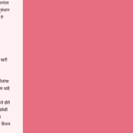
नानंतर
ुसंधान
ते
ी खरी
ीलांचा
ीच आहे
े होते
ावेळी
श
े विजय