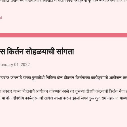
हीत. तसेच सर्व पालकांना विश्वासात न घेता निवड प्रक्रिया पूर्ण करण्यात आल्याचा आरो
निवड अमान्य करून ती रद्द करण्यात यावी आणि सर्व पालकांच्या उपस्थितीत मतदान पद्धतीने
 अशी मागणी पालकांनी केली आहे. या निवेदनाच्या प्रती जिल्हा शिक्षण अधिकारी (प्राथमिक
t
, परतूर यांनाही पाठविण्यात आल्या असून प्रशासन याबाबत काय निर्णय घेते, याकडे पालका
वस किर्तन सोहळयाची सांगता
January 01, 2022
महाराज जगनाडे याच्या पुण्यतीथी निमित्य दोन दीवसन किर्तनाच्या कार्यक्रमाचे आयोजन कर
नकर याच्या किर्तनाचे आयोजन करण्यात आले तर दुसऱ्या दीवशी काल्याची किर्तन सेवा 
ून या दोन दीवशीय कार्यक्रमाची सांगता काला करुन झाली जगदगुरू तुकाराम महाराज याच्य