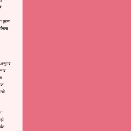
या
े
ा कृष्ण
 लिला
च अनुभव
 नाव
ला
 एक
ताची
ला
ही.
यंत