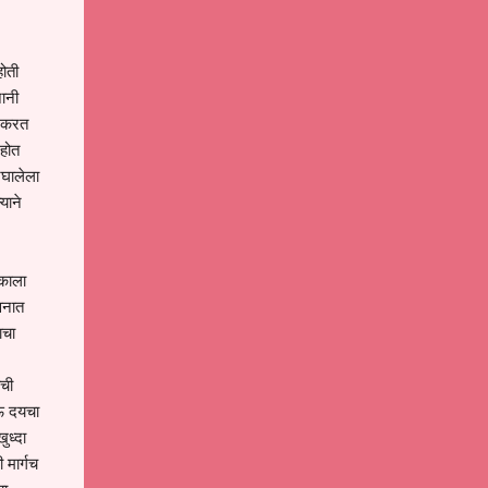
होती
जानी
न करत
 होत
िघालेला
याने
 काला
ीवनात
ाचा
ाची
ोऊ दयचा
ुध्दा
 मार्गच