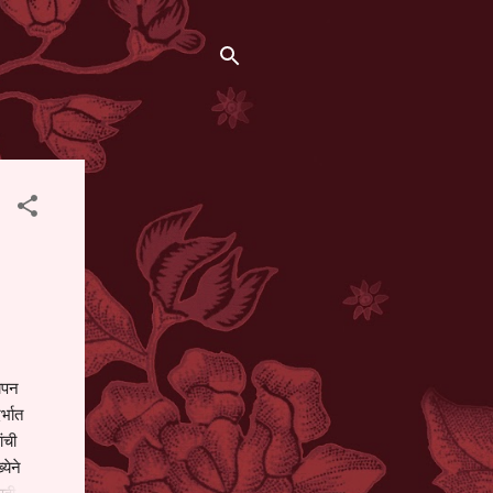
थापन
्भात
ंची
येने