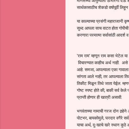
माणसच्या आयुष्याला ऊभारणी देऊ शक
सार्थकासाठीच शेकडो वर्षापूर्वी लि
या काल्याच्या प्रसंगी महाराजानी कृ
सुध्द आपला साच वाटत होता गोपीची 
करणारा परमात्मा सर्वासांठी आदर्श 
'राम राम' म्हणून राम कसा भेटेल या
विचारण्यात काहीच अर्थ नाही. असे 
आहे. समजा, आपल्याला एका गावाला ज
सांगता आले नाही, तर आपल्याला ति
तिकीट मिळून तिथे जाता येईल. म्ह
गोष्ट स्पष्ट होते की, बाकी सर्व क
प्राप्ती होणार ही खात्री असावी.
भगवंताच्या नामाची गरज दोन तर्‍हेने
पोटभर, बायकोमुले, घरदार वगैरे स
याचा अर्थ, दुःखाचे खरे स्थान कुठ