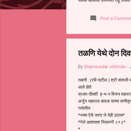
पालक बैठकीस उपस्थित राहू शकले ना
करण्यात आला आहे. यामुळे संबंधित 
समितीची फेरनिवडणूक घेण्यात यावी,
Post a Commen
जालना तसेच तालुका शिक्षण अधिकारी
लक्ष लागले आहे. या न...
तळणि येथे दोन दि
By
Shamsundar chittoda
-
तळणी : (रवि पाटील ) श्री संताजी 
आले होते
प्रथम दीवशी ह-भ-प विजय महाराज ब
अर्जुन महाराज बादाड याच्या वाणीत
गाथेतील
*भक्त ऐसे जाणा जे देही उदास*
*गेले आशापाश निवारुनी ॥१॥*
*