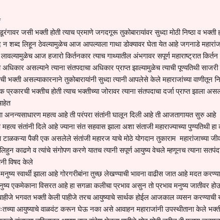
*
डूरंगावर जसी भक्ती होती त्याच प्रमाणे जगदगूरू तुकोबारायांवर सुध्दा मोठी निष्ठा व भक्ती 
ब्द न शब्द लिहून ठेवल्यामुळेच आज आपल्याला गाथा डोक्यावर घेता येत आहे जगनाडे महारां
 लावल्यामुळेच आज हजारो किर्तनकार त्याच गाथ्यातील अंभगावर सपूर्ण महाराष्ट्रात किर्त
अधिकार असल्याने त्याना संतपदाचा अधिकार प्राप्त झाल्यामुळेच त्याची पूण्यतिथी साजरी
ी भक्ती असल्याकारनाने तुकोबारायांनी सुध्दा त्यानी आपलेसे केले महाराजांच्या वाणीतून न
क प्रकारची भक्तीच होती त्याच भक्तीच्या जोरावर त्याना संतपदाचा दर्जा प्राप्त झाला असल्
 आहेत
ा अनन्यसाधारण महत्व आहे ती परंपरा संतांनी घालून दिली आहे ती आजतागायत सुरु आहे
 महत्व संतांनी दिले आहे ज्याना संत सहवास झाला अशा संताजी महाराज्याच्या पुण्यतिथी हा
ौदा टाळकऱ्या पैकी एक असलेले संतांजी महारज याचे मोठे योगदान तुकाराम महारांजाच्या ज
 लिहुन काढणे व त्यांचे संगोपण करणे यातच त्यानी सपूर्ण आयुष्य वेचले म्हणूनच त्याना सतपंद
ानी विषद केले
नुष्य स्वार्थी झाला आहे गोरगरीबांना तुच्छ लेखण्याची भावना वाढीस जात आहे मदत करण्य
त मनुष्य एकमेकाना विसरत आहे हा सगळा कलीचा प्रभाव असुन तो प्रभाव मनुष्य जातीवर ह
पाहीजे भगवत भक्ती केली पाहीजे तरच आयुष्याचे सार्थक होईल आजकाल व्यसन करण्याची ख
ःतच्या आयुष्याचे वाळवंट करून घेऊ नका असे आवाहन महाराजांनी उपस्थीताना केले भक्ती