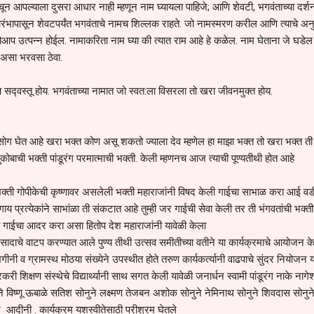
चून आपल्याला दुसरा आधार नाही म्हणून नाम घ्यायला पाहिजे; आणि शेवटी, भगवंताच्या दर्श
रंभापासून शेवटपर्यंत भगवंताचे नामच शिल्लक राहते. जो नामस्मरण करील आणि त्याचे अन
ोआप उत्पन्न होईल. नामाकरिता नाम घ्या की त्यात राम आहे हे कळेल. नाम घेताना जे घडेल 
 असा भरवसा ठेवा.
 सद्‍वस्तू होय. भगवंताच्या नामात जो स्वत:ला विसरला तो खरा जीवनमुक्त होय.
े सोग घेत आहे खरा भक्त कोण असू शकतो ज्याला देव म्हणेल हा माझा भक्त तो खरा भक्त त
ोबाची भक्ती पांडूरंग परमात्माची भक्ती. केली म्हणनच आज त्याची पूण्यतीथी होत आहे
क्ती गोपीकेची कृष्णावर असलेली भक्ती महाराजांनी विषद केली गाईचा साभाळ करा आई वड
ाय प्रत्येकांने साभांळा ती संकटात आहे तुम्ही जर गाईची सेवा केली तर ती भंगवतांची भक्त
ठी गाईचा आदर करा असा हितोप देश महाराजांनी यावेळी केला
ादाचे वाटप करण्यात आले पुण्य तीथी उत्सव समीतीच्या वतीने या कार्यक्रमाचे आयोजन केल
नी व ग्रामस्थ मोठया संख्येने उपस्थीत होते तरुण कार्यकर्त्यानी वाढपाचे सुंदर नियोजन य
ी शिक्षण संस्थेचे विद्यार्थ्यानी साथ सगत केली यावेळी जनार्धन स्वामी पांडूरंग नाके नागे
 विष्णू ऊबाळे सतिश सोनुने लक्ष्मण तेजबन अशोक सोनुने नेमिनाथ सोनुने शिवदास सोनुन
ने आदीनी . कार्यक्रम यशस्वीतेसाठी परीश्रम घेतले