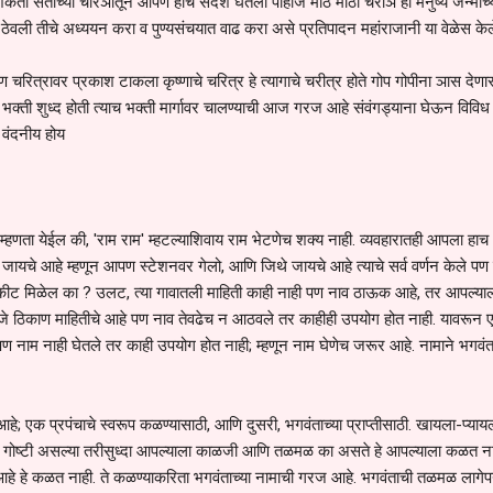
तो संताच्या चरिञातून आपण हाच संदेश घेतला पाहीजे मोठ मोठी चरीञ ही मनुष्य जन्माच्
हून ठेवली तीचे अध्ययन करा व पुण्यसंचयात वाढ करा असे प्रतिपादन महांराजानी या वेळेस केल
ष्ण चरित्रावर प्रकाश टाकला कृष्णाचे चरित्र हे त्यागाचे चरीत्र होते गोप गोपीना ञास देणार
भक्ती शुध्द होती त्याच भक्ती मार्गावर चालण्याची आज गरज आहे संवंगड्याना घेऊन विविध
व वंदनीय होय
म्हणता येईल की, 'राम राम' म्हटल्याशिवाय राम भेटणेच शक्य नाही. व्यवहारातही आपला हा
ायचे आहे म्हणून आपण स्टेशनवर गेलो, आणि जिथे जायचे आहे त्याचे सर्व वर्णन केले पण
कीट मिळेल का ? उलट, त्या गावातली माहिती काही नाही पण नाव ठाऊक आहे, तर आपल्या
णजे ठिकाण माहितीचे आहे पण नाव तेवढेच न आठवले तर काहीही उपयोग होत नाही. यावरून
ेले पण नाम नाही घेतले तर काही उपयोग होत नाही; म्हणून नाम घेणेच जरूर आहे. नामाने भगवं
 आहे; एक प्रपंचाचे स्वरूप कळण्यासाठी, आणि दुसरी, भगवंताच्या प्राप्तीसाठी. खायला-प्याय
र्व गोष्टी असल्या तरीसुध्दा आपल्याला काळजी आणि तळमळ का असते हे आपल्याला कळत ना
े आहे हे कळत नाही. ते कळण्याकरिता भगवंताच्या नामाची गरज आहे. भगवंताची तळमळ लागेपर्