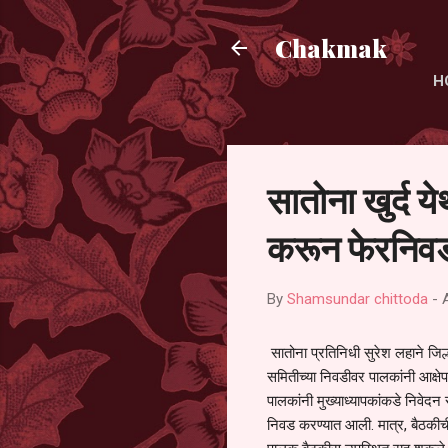
Chakmak
H
सातोना खुर्द य
करून फेरनिवड
By
Shamsundar chittoda
-
सातोना प्रतिनिधी सुरेश लहाने जिल्
समितीच्या निवडीवर पालकांनी आक्षेप
पालकांनी मुख्याध्यापकांकडे निवेद
निवड करण्यात आली. मात्र, बैठकीची 