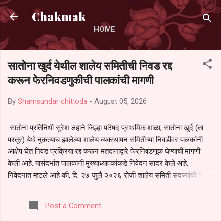
Skip to main content
Chakmak
HOME
सातोना खुर्द येथील शालेय समितीची निवड रद्द
करून फेरनिवडणुकीची पालकांची मागणी
By
Shamsundar chittoda
-
August 05, 2026
सातोना प्रतिनिधी सुरेश लहाने जिल्हा परिषद प्राथमिक शाळा, सातोना खुर्द (ता.
परतूर) येथे नुकत्याच झालेल्या शालेय व्यवस्थापन समितीच्या निवडीवर पालकांनी
आक्षेप घेत निवड प्रक्रिया रद्द करून मतदानाद्वारे फेरनिवडणूक घेण्याची मागणी
केली आहे. यासंदर्भात पालकांनी मुख्याध्यापकांकडे निवेदन सादर केले आहे.
निवेदनात म्हटले आहे की, दि. २७ जुलै २०२६ रोजी शालेय समिती सदस्यांची निवड
करण्यात आली. मात्र, बैठकीची वेळ व निवड प्रक्रियेची पुरेशी माहिती अनेक
पालकांना देण्यात आली नसल्याने मोठ्या संख्येने पालक बैठकीस उपस्थित राहू शकले
Post a Comment
नाहीत. तसेच सर्व पालकांना विश्वासात न घेता निवड प्रक्रिया पूर्ण करण्यात