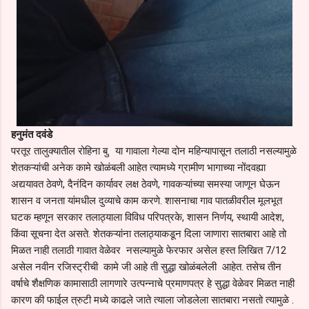
हनुमंत दवंडे
परतूर तालुक्यातील रोहिना बु. या गावाला गेल्या दोन महिन्यापासून तलाठी नसल्यामुळे
शेतकऱ्यांची अनेक कामे खोळंबली आहेत त्यामध्ये ग्रामीण भागाच्या नोंदवह्या
अद्ययावत ठेवणे, दैनंदिन कार्यावर लक्ष ठेवणे, गावकऱ्यांच्या समस्या जाणून घेऊन
शासन व जनता यांमधील दुव्याचे काम करणे. शासनाचा गाव पातळीवरील मूलभूत
घटक म्हणून सरकार तलाठ्याला विविध परिपत्रके, शासन निर्णय, स्थायी आदेश,
किंवा सूचना देत असते. शेतकऱ्यांना तलाठ्याकडून दिला जाणारा सातबारा आहे तो
मिळत नाही तलाठी गावात वेळेवर नसल्यामुळे फेरफार असेल हस्त लिखित 7/12
असेल नवीन रजिस्ट्रीची कामे जी आहे ती सुद्धा खोळंबलेली आहेत. तसेच तीन
वर्षाचे शैक्षणिक कामासाठी लागणारे उत्पन्नाचे प्रमाणपत्र हे सुद्धा वेळेवर मिळत नाही
कारण की फाईल त्रुटी मध्ये काढले जाते त्याला जोडलेला सातबारा नसतो त्यामुळे .