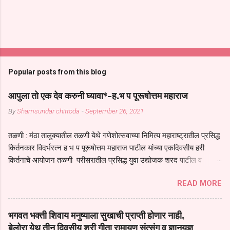
Popular posts from this blog
आपुला तो एक देव करुनी घ्यावा*-ह.भ प पूरूषोत्तम महाराज
By
Shamsundar chittoda
-
September 26, 2021
तळणी : मंठा तालुक्यातील तळणी येथे गणेशोत्सवाच्या निमित्य महाराष्ट्रातील प्रसिद्ध
किर्तनकार विदर्भरत्न ह भ प पूरूषोत्तम महाराज पाटील यांच्या एकदिवसीय हरी
किर्तनाचे आयोजन तळणी परीसरातील प्रसिद्ध युवा उद्योजक शरद पाटील व
भगवान देशमुख याच्या वतीने या किर्तनाचे आयोजन करण्यात आले होते जगदगुरु
READ MORE
तुकाराम महाराज यांच्या *आपुला तो एक देव करुनी घ्यावा* *तेणे विन जिवा सुख
नोहे* *येरती माईक दुःखाची जनीती* *नाही आदी अंती अवसान* या अभंगावर
सुंदर निरूपण केले सध्य स्थितीचा काळ हा मानव जातीच्या परीक्षेचा काळ आहे
भगवत भक्ती शिवाय मनुष्याला सुखाची प्राप्ती होणार नाही,
धर्ममंडपात बसलेली लोक ही खरच भाग्यवान आहेत कोरोना सारख्या महामारीत आपंण
बेलोरा येथ तीन दिवसीय श्री गीता रामायण संत्संग व ज्ञानयज्ञ