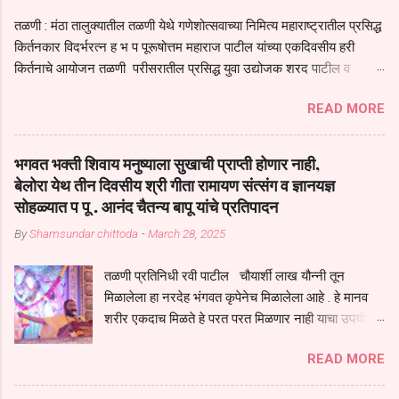
तळणी : मंठा तालुक्यातील तळणी येथे गणेशोत्सवाच्या निमित्य महाराष्ट्रातील प्रसिद्ध
किर्तनकार विदर्भरत्न ह भ प पूरूषोत्तम महाराज पाटील यांच्या एकदिवसीय हरी
किर्तनाचे आयोजन तळणी परीसरातील प्रसिद्ध युवा उद्योजक शरद पाटील व
भगवान देशमुख याच्या वतीने या किर्तनाचे आयोजन करण्यात आले होते जगदगुरु
READ MORE
तुकाराम महाराज यांच्या *आपुला तो एक देव करुनी घ्यावा* *तेणे विन जिवा सुख
नोहे* *येरती माईक दुःखाची जनीती* *नाही आदी अंती अवसान* या अभंगावर
सुंदर निरूपण केले सध्य स्थितीचा काळ हा मानव जातीच्या परीक्षेचा काळ आहे
भगवत भक्ती शिवाय मनुष्याला सुखाची प्राप्ती होणार नाही,
धर्ममंडपात बसलेली लोक ही खरच भाग्यवान आहेत कोरोना सारख्या महामारीत आपंण
बेलोरा येथ तीन दिवसीय श्री गीता रामायण संत्संग व ज्ञानयज्ञ
जिवंत आहोत या महामारीतून जर आपल्याला वाचायचे असेल तर धार्मीक विचाराचा
सोहळ्यात प पू . आनंद चैतन्य बापू यांचे प्रतिपादन
आधार आपल्याला घ्यावाच लागेल महामारीच्या काळात वारकरी सप्रदायच खूप मोठा
By
Shamsundar chittoda
-
March 28, 2025
आधार आहे सध्य स्थितीत मानव जातीची मानसीक अवस्था सक्षम असणे गरजेचे आहे
कोरोना ने मानवी जीवनातील गरजा कीती कमी आहेत यांची जाणीव आपल्या
तळणी प्रतिनिधी रवी पाटील चौयार्शी लाख यौन्नी तून
सगळ्याना करून दीली आहे मनुष्याच्या आयुष्यातील नामसाधना ही त्याच्यासाठी खूप
मिळालेला हा नरदेह भंगवत कृपेनेच मिळालेला आहे . हे मानव
मोठा आधार असते परतू आज काल तीच साधना करण्याचा आळस आ...
शरीर एकदाच मिळते हे परत परत मिळणार नाही याचा उपयोग
आपण भगवंत भक्ती साठी च केला पाहिजे पाप आणि पुण्याचा
READ MORE
संचय सारखे असतील तेव्हाच मनुष्य जन्म मिळतो . . परतू
पुण्याचा संचय जर जास्त असेल तर तुम्हाला स्वर्गातील देवत्व