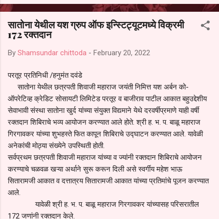
आल्याचा आरोपही करण्यात आला आहे. यामुळे संबंधित निवड अमान्य करून ती रद्द
करण्यात यावी आणि सर्व पालकांच्या उपस्थितीत मतदान पद्धतीने शालेय समितीची
सातोना येथील यश ग्रुप ऑफ इन्स्टिट्यूटमध्ये विक्रमी
फेरनिवडणूक घेण्यात यावी, अशी मागणी पालकांनी केली आहे. या निवेदनाच्या प्रती
172 रक्तदान
जिल्हा शिक्षण अधिकारी (प्राथमिक), जालना तसेच तालुका शिक्षण अधिकारी,
परतूर यांनाही पाठविण्यात आल्या असून प्रशासन याबाबत काय निर्णय घेते, याकडे
By
Shamsundar chittoda
-
February 20, 2022
पालकांचे लक्ष लागले आहे. या न...
परतूर प्रतिनिधी /हनुमंत दवंडे
सातोना येथील छत्रपती शिवाजी महाराज जयंती निमित्त यश अर्बन को-
ऑपरेटिव्ह क्रेडिट सोसायटी लिमिटेड परतूर व बाजीराव पाटील आकात बहुउद्देशीय
सेवाभावी संस्था सातोना खुर्द यांच्या संयुक्त विद्यमाने येथे दरवर्षीप्रमाणे याही वर्षी
रक्तदान शिबिराचे भव्य आयोजन करण्यात आले होते. श्री ह. भ. प. बाळू महाराज
गिरगावकर यांच्या शुभहस्ते फित कापून शिबिराचे उद्घाटन करण्यात आले. यावेळी
अनेकांची मोठ्या संख्येने उपस्थिती होती.
सर्वप्रथम छत्रपती शिवाजी महाराज यांच्या व ज्यांनी रक्तदान शिबिराचे आयोजन
करण्याचे चळवळ खऱ्या अर्थाने सुरू करून दिली असे स्वर्गीय महेश भाऊ
सितारामजी आकात व दत्तात्रय सितारामजी आकात यांच्या प्रतिमांचे पूजन करण्यात
आले.
यावेळी श्री ह. भ. प. बाळू महाराज गिरगावकर यांच्यासह परिसरातील
172 जणांनी रक्तदान केले.