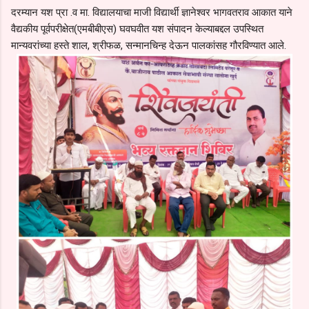
दरम्यान यश प्रा .व मा. विद्यालयाचा माजी विद्यार्थी ज्ञानेश्वर भागवतराव आकात याने
वैद्यकीय पूर्वपरीक्षेत(एमबीबीएस) घवघवीत यश संपादन केल्याबद्दल उपस्थित
मान्यवरांच्या हस्ते शाल, श्रीफळ, सन्मानचिन्ह देऊन पालकांसह गौरविण्यात आले.