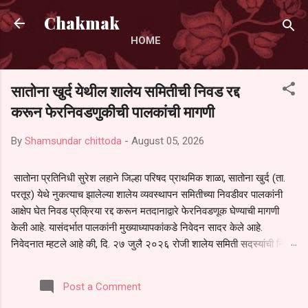
Skip to main content
Chakmak
HOME
सातोना खुर्द येथील शालेय समितीची निवड रद्द
करून फेरनिवडणुकीची पालकांची मागणी
By
Shamsundar chittoda
-
August 05, 2026
सातोना प्रतिनिधी सुरेश लहाने जिल्हा परिषद प्राथमिक शाळा, सातोना खुर्द (ता.
परतूर) येथे नुकत्याच झालेल्या शालेय व्यवस्थापन समितीच्या निवडीवर पालकांनी
आक्षेप घेत निवड प्रक्रिया रद्द करून मतदानाद्वारे फेरनिवडणूक घेण्याची मागणी
केली आहे. यासंदर्भात पालकांनी मुख्याध्यापकांकडे निवेदन सादर केले आहे.
निवेदनात म्हटले आहे की, दि. २७ जुलै २०२६ रोजी शालेय समिती सदस्यांची निवड
करण्यात आली. मात्र, बैठकीची वेळ व निवड प्रक्रियेची पुरेशी माहिती अनेक
पालकांना देण्यात आली नसल्याने मोठ्या संख्येने पालक बैठकीस उपस्थित राहू शकले
Post a Comment
नाहीत. तसेच सर्व पालकांना विश्वासात न घेता निवड प्रक्रिया पूर्ण करण्यात