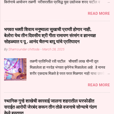
किर्तनाचे आयोजन तळणी परीसरातील प्रसिद्ध युवा उद्योजक शरद पाटील व
भगवान देशमुख याच्या वतीने या किर्तनाचे आयोजन करण्यात आले होते जगदगुरु
READ MORE
तुकाराम महाराज यांच्या *आपुला तो एक देव करुनी घ्यावा* *तेणे विन जिवा सुख
नोहे* *येरती माईक दुःखाची जनीती* *नाही आदी अंती अवसान* या अभंगावर
सुंदर निरूपण केले सध्य स्थितीचा काळ हा मानव जातीच्या परीक्षेचा काळ आहे
भगवत भक्ती शिवाय मनुष्याला सुखाची प्राप्ती होणार नाही,
धर्ममंडपात बसलेली लोक ही खरच भाग्यवान आहेत कोरोना सारख्या महामारीत आपंण
बेलोरा येथ तीन दिवसीय श्री गीता रामायण संत्संग व ज्ञानयज्ञ
जिवंत आहोत या महामारीतून जर आपल्याला वाचायचे असेल तर धार्मीक विचाराचा
सोहळ्यात प पू . आनंद चैतन्य बापू यांचे प्रतिपादन
आधार आपल्याला घ्यावाच लागेल महामारीच्या काळात वारकरी सप्रदायच खूप मोठा
By
Shamsundar chittoda
-
March 28, 2025
आधार आहे सध्य स्थितीत मानव जातीची मानसीक अवस्था सक्षम असणे गरजेचे आहे
कोरोना ने मानवी जीवनातील गरजा कीती कमी आहेत यांची जाणीव आपल्या
तळणी प्रतिनिधी रवी पाटील चौयार्शी लाख यौन्नी तून
सगळ्याना करून दीली आहे मनुष्याच्या आयुष्यातील नामसाधना ही त्याच्यासाठी खूप
मिळालेला हा नरदेह भंगवत कृपेनेच मिळालेला आहे . हे मानव
मोठा आधार असते परतू आज काल तीच साधना करण्याचा आळस आ...
शरीर एकदाच मिळते हे परत परत मिळणार नाही याचा उपयोग
आपण भगवंत भक्ती साठी च केला पाहिजे पाप आणि पुण्याचा
READ MORE
संचय सारखे असतील तेव्हाच मनुष्य जन्म मिळतो . . परतू
पुण्याचा संचय जर जास्त असेल तर तुम्हाला स्वर्गातील देवत्व
प्राप्त झाल्याशिवाय राहणार नाही . मानव शरीर हे हिर्यापेक्षा
स्थानिक गुन्हे शाखेची कारवाई जालना शहरातील घरफोडीत
अनमोल आहे त्या शरिराला इंतर सुंगधाचे व्यसन लागण्यापेक्षा
सराईत आरोपी जेरबंद करून तीन तोळे वजनाचे सोन्याचे गंठण
भगवत भंक्ती चे व व्यसन लावा म्हणजे या नरदेहाचा उपयोग
केले हस्तगत