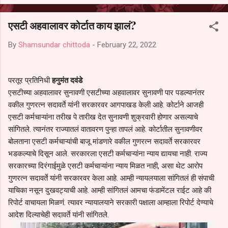
आल्याचा आरोपही करण्यात आला आहे. यामुळे संबंधित निवड अमान्य करून ती रद्द
करण्यात यावी आणि सर्व पालकांच्या उपस्थितीत मतदान पद्धतीने शालेय समितीची
एसटी अहवालावर कोर्टात काय झालं?
फेरनिवडणूक घेण्यात यावी, अशी मागणी पालकांनी केली आहे. या निवेदनाच्या प्रती
जिल्हा शिक्षण अधिकारी (प्राथमिक), जालना तसेच तालुका शिक्षण अधिकारी,
By
Shamsundar chittoda
-
February 22, 2022
परतूर यांनाही पाठविण्यात आल्या असून प्रशासन याबाबत काय निर्णय घेते, याकडे
पालकांचे लक्ष लागले आहे. या न...
परतूर प्रतिनिधी
हनुमंत दवंडे
एसटीच्या अहवालावर सुनावणी एसटीच्या अहवालावर सुनावणी पार पडल्यानंतर
वकील गुणरत्न सदावर्ते यांनी सरकारवर आगपाखड केली आहे. कोर्टाने आजही
एसटी कर्मचाऱ्यांना तरीख पे तारीख देत सुनावणी शुक्रवारी होणार असल्याचे
सांगितले. त्यानंतर राज्यातलं वातावरण पुन्हा तापलं आहे. कोर्टातील सुनावणीवर
बोलताना एसटी कर्मचाऱ्यांची बाजू मांडणारे वकील गुणरत्न सदावर्ते सरकारवर
भडकल्याचे दिसून आले. सरकारला एसटी कर्मचाऱ्यांना न्याय द्यायचा नाही. राज्य
सरकारच्या दिरंगाईमुळे एसटी कर्मचाऱ्यांना न्याय मिळत नाही, असा थेट आरोप
गुणरत्न सदावर्ते यांनी सरकारवर केला आहे. आम्ही न्यायलयाला सांगितलं ही संपाची
याचिका नसून दुखवट्याची आहे. आम्ही सांगितलं आमचा फंडामेंटल राईट आहे की
रिपोर्ट वाचायला मिळणं. त्यावर न्यायालयाने सरकारी पक्षाला आम्हाला रिपोर्ट देण्याचे
आदेश दिल्याचेही सदावर्ते यांनी सांगितले.