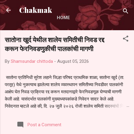
Skip to main content
Chakmak
HOME
सातोना खुर्द येथील शालेय समितीची निवड रद्द
करून फेरनिवडणुकीची पालकांची मागणी
By
Shamsundar chittoda
-
August 05, 2026
सातोना प्रतिनिधी सुरेश लहाने जिल्हा परिषद प्राथमिक शाळा, सातोना खुर्द (ता.
परतूर) येथे नुकत्याच झालेल्या शालेय व्यवस्थापन समितीच्या निवडीवर पालकांनी
आक्षेप घेत निवड प्रक्रिया रद्द करून मतदानाद्वारे फेरनिवडणूक घेण्याची मागणी
केली आहे. यासंदर्भात पालकांनी मुख्याध्यापकांकडे निवेदन सादर केले आहे.
निवेदनात म्हटले आहे की, दि. २७ जुलै २०२६ रोजी शालेय समिती सदस्यांची निवड
करण्यात आली. मात्र, बैठकीची वेळ व निवड प्रक्रियेची पुरेशी माहिती अनेक
पालकांना देण्यात आली नसल्याने मोठ्या संख्येने पालक बैठकीस उपस्थित राहू शकले
Post a Comment
नाहीत. तसेच सर्व पालकांना विश्वासात न घेता निवड प्रक्रिया पूर्ण करण्यात