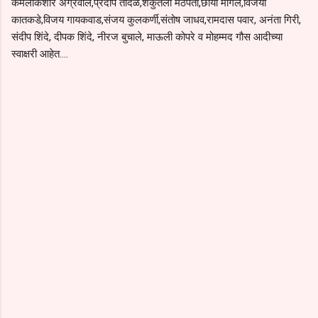
कमलकिशोर अग्रवाल,प्रदीप तांदळे,शकुंतला मठपती,छाया मोगले,विजया
कातकडे,विजय गायकवाड,संजय कुलकर्णी,संतोष जाधव,रामदास पवार, अनंता गिरी,
संदीप शिंदे, दीपक शिंदे, नीरज बुचाले, माऊली कोपरे व मोहम्मद गौस आदीच्या
स्वाक्षरी आहेत....
C
o
m
m
e
n
t
s