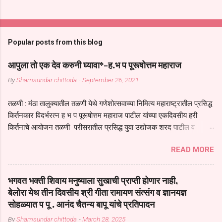
Popular posts from this blog
आपुला तो एक देव करुनी घ्यावा*-ह.भ प पूरूषोत्तम महाराज
By
Shamsundar chittoda
-
September 26, 2021
तळणी : मंठा तालुक्यातील तळणी येथे गणेशोत्सवाच्या निमित्य महाराष्ट्रातील प्रसिद्ध
किर्तनकार विदर्भरत्न ह भ प पूरूषोत्तम महाराज पाटील यांच्या एकदिवसीय हरी
किर्तनाचे आयोजन तळणी परीसरातील प्रसिद्ध युवा उद्योजक शरद पाटील व
भगवान देशमुख याच्या वतीने या किर्तनाचे आयोजन करण्यात आले होते जगदगुरु
READ MORE
तुकाराम महाराज यांच्या *आपुला तो एक देव करुनी घ्यावा* *तेणे विन जिवा सुख
नोहे* *येरती माईक दुःखाची जनीती* *नाही आदी अंती अवसान* या अभंगावर
सुंदर निरूपण केले सध्य स्थितीचा काळ हा मानव जातीच्या परीक्षेचा काळ आहे
भगवत भक्ती शिवाय मनुष्याला सुखाची प्राप्ती होणार नाही,
धर्ममंडपात बसलेली लोक ही खरच भाग्यवान आहेत कोरोना सारख्या महामारीत आपंण
बेलोरा येथ तीन दिवसीय श्री गीता रामायण संत्संग व ज्ञानयज्ञ
जिवंत आहोत या महामारीतून जर आपल्याला वाचायचे असेल तर धार्मीक विचाराचा
सोहळ्यात प पू . आनंद चैतन्य बापू यांचे प्रतिपादन
आधार आपल्याला घ्यावाच लागेल महामारीच्या काळात वारकरी सप्रदायच खूप मोठा
By
Shamsundar chittoda
-
March 28, 2025