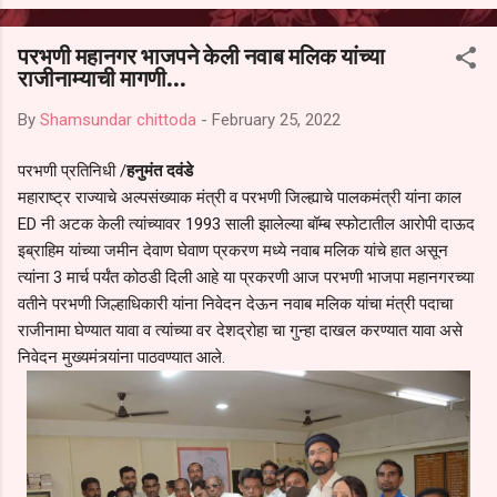
आल्याचा आरोपही करण्यात आला आहे. यामुळे संबंधित निवड अमान्य करून ती रद्द
करण्यात यावी आणि सर्व पालकांच्या उपस्थितीत मतदान पद्धतीने शालेय समितीची
परभणी महानगर भाजपने केली नवाब मलिक यांच्या
फेरनिवडणूक घेण्यात यावी, अशी मागणी पालकांनी केली आहे. या निवेदनाच्या प्रती
राजीनाम्याची मागणी...
जिल्हा शिक्षण अधिकारी (प्राथमिक), जालना तसेच तालुका शिक्षण अधिकारी,
परतूर यांनाही पाठविण्यात आल्या असून प्रशासन याबाबत काय निर्णय घेते, याकडे
By
Shamsundar chittoda
-
February 25, 2022
पालकांचे लक्ष लागले आहे. या न...
परभणी प्रतिनिधी /
हनुमंत दवंडे
महाराष्ट्र राज्याचे अल्पसंख्याक मंत्री व परभणी जिल्ह्याचे पालकमंत्री यांना काल
ED नी अटक केली त्यांच्यावर 1993 साली झालेल्या बॉम्ब स्फोटातील आरोपी दाऊद
इब्राहिम यांच्या जमीन देवाण घेवाण प्रकरण मध्ये नवाब मलिक यांचे हात असून
त्यांना 3 मार्च पर्यंत कोठडी दिली आहे या प्रकरणी आज परभणी भाजपा महानगरच्या
वतीने परभणी जिल्हाधिकारी यांना निवेदन देऊन नवाब मलिक यांचा मंत्री पदाचा
राजीनामा घेण्यात यावा व त्यांच्या वर देशद्रोहा चा गुन्हा दाखल करण्यात यावा असे
निवेदन मुख्यमंत्र्यांना पाठवण्यात आले.