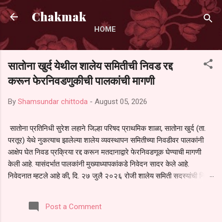
Skip to main content
Chakmak
HOME
सातोना खुर्द येथील शालेय समितीची निवड रद्द
करून फेरनिवडणुकीची पालकांची मागणी
By
Shamsundar chittoda
-
August 05, 2026
सातोना प्रतिनिधी सुरेश लहाने जिल्हा परिषद प्राथमिक शाळा, सातोना खुर्द (ता.
परतूर) येथे नुकत्याच झालेल्या शालेय व्यवस्थापन समितीच्या निवडीवर पालकांनी
आक्षेप घेत निवड प्रक्रिया रद्द करून मतदानाद्वारे फेरनिवडणूक घेण्याची मागणी
केली आहे. यासंदर्भात पालकांनी मुख्याध्यापकांकडे निवेदन सादर केले आहे.
निवेदनात म्हटले आहे की, दि. २७ जुलै २०२६ रोजी शालेय समिती सदस्यांची निवड
करण्यात आली. मात्र, बैठकीची वेळ व निवड प्रक्रियेची पुरेशी माहिती अनेक
पालकांना देण्यात आली नसल्याने मोठ्या संख्येने पालक बैठकीस उपस्थित राहू शकले
Post a Comment
नाहीत. तसेच सर्व पालकांना विश्वासात न घेता निवड प्रक्रिया पूर्ण करण्यात