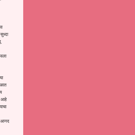
या
सुध्दा
ू
ठेवला
या
काळात
वय
 आहे
याचा
री आनद