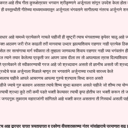
 आहे तीच गीता कुरूक्षेत्रावर भगवान श्रीकृष्णाने अर्जूनाला सांगून उपदेश केला होता 
ा ही वस्तूस्थीती गीतेच्या माध्यमाध्यमातून अर्जुनाला भंगवताने सागीतल्या नंतरच अर्जुनाने शस्
धार आहे यामध्ये प्रत्येकाने नाचले पाहीजी ही सुष्ट्री त्याच भंगवताच्या कृपेवर चालू आहे ज्
 फक्त आठवण जरी रोज काढली तरी मानवाचा उध्दार झाल्याशिवाय राहणार नाही प्रत्येक ठिक
 तर सत्संगाचा मार्ग स्वीकारा तो तुम्हाला जाणवल्या शिवाय राहणार नाही ज्या भगंवतांन ही
सेल त्याने तयार केलेल्या प्रकृती जर आपण ञास दीला तर तो आपल्याला त्रास दिल्याशिवाय
ते प्रत्येकाने तो स्वीकारण्याची गरज आहे जो श्रध्दावान असतो तो ज्ञानीच असतो जी श्रध्द
 श्रध्देचे फळ अर्जुनाला मिळाले म्हणून तर भगवतांने अर्जुनाच्या रथाचे सारथ्य केले
दर असलाच पाहीजे आपले आचरणच आपल्या गुरुचे श्रष्ठत्व सिध्द करत असते
ाहीजे ज्याचे गुरु बलवान असतात त्याचे शिष्य सुध्दा बलवान असले पाहीजे जो शीष्य त्या योग्
त्याची श्रध्दा कुठे तरी कमी पडते भक्ती केल्यावर त्याची कृपा होतीच जर भक्ती करून तो
े जगदगूरू तुकाराम महाराजांनी सांगितले आहे भक्ती करत असताना ती निस्वार्थ असली पाह
 आह द्वारपार युगात त्र्यतायुगात व एकोणा वीसशतकाच्या नंतर मांसांहाराचे प्रमाणात वाढ 