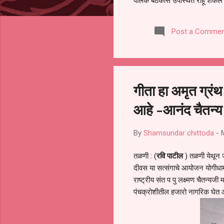
पालक बैठकीस उपस्थित राहू शकले ना
करण्यात आला आहे. यामुळे संबंधित 
समितीची फेरनिवडणूक घेण्यात यावी,
Post a Commen
जालना तसेच तालुका शिक्षण अधिकारी
लक्ष लागले आहे. या न...
गीता हा अमृत ग्रंथ
आहे -आनंद चैतन्य
By
Shamsundar chittoda
-
तळणी : (
रवि पाटील
) तळणी येथून ज
दीवस या सत्संगाचे आयोजन योगीधाम 
राष्ट्रीय संत प पु लक्ष्मण चैतन्यजी
पंचक्रोशीतील हजारो नागरिक घेत