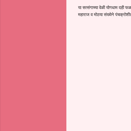
या सत्संगाच्या वेळी योगधाम दही फळ
महाराज व मोठया संख्येने पंचक्रोशीत
C
o
m
m
e
n
t
s