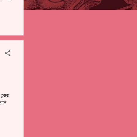
पही
 शालेय
),
ंचे
 दुसरा
 आले