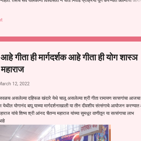
हीत. तसेच सर्व पालकांना विश्वासात न घेता निवड प्रक्रिया पूर्ण करण्यात आल्याचा आरो
निवड अमान्य करून ती रद्द करण्यात यावी आणि सर्व पालकांच्या उपस्थितीत मतदान पद्धतीने
 अशी मागणी पालकांनी केली आहे. या निवेदनाच्या प्रती जिल्हा शिक्षण अधिकारी (प्राथमिक
t
, परतूर यांनाही पाठविण्यात आल्या असून प्रशासन याबाबत काय निर्णय घेते, याकडे पालका
 आहे गीता ही मार्गदर्शक आहे गीता ही योग शास्ञ
 महाराज
March 12, 2022
वळच असलेल्या दहिफळ खंदारे येथे चालू असलेल्या श्री गीता रामायण सत्सगांचा आजचा
येथील योगानंद बापू याच्या मार्गदर्शनाखाली या तीन दीवशीय संत्संगाचे आयोजन करण्यात
 महाराज यांचे शिष्य श्री आंनद चैतन्य महाराज यांच्या सुमधूर वाणीतून या सत्संगाचा लाभ
 आहे