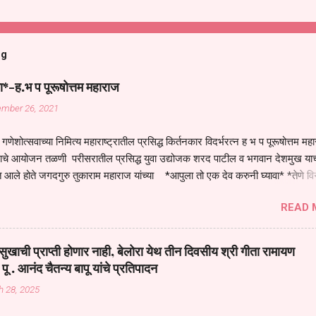
og
ा*-ह.भ प पूरूषोत्तम महाराज
ember 26, 2021
गणेशोत्सवाच्या निमित्य महाराष्ट्रातील प्रसिद्ध किर्तनकार विदर्भरत्न ह भ प पूरूषोत्तम मह
तनाचे आयोजन तळणी परीसरातील प्रसिद्ध युवा उद्योजक शरद पाटील व भगवान देशमुख याच
 आले होते जगदगुरु तुकाराम महाराज यांच्या *आपुला तो एक देव करुनी घ्यावा* *तेणे व
जनीती* *नाही आदी अंती अवसान* या अभंगावर सुंदर निरूपण केले सध्य स्थितीचा काळ ह
READ 
मंडपात बसलेली लोक ही खरच भाग्यवान आहेत कोरोना सारख्या महामारीत आपंण जिवंत आहोत 
असेल तर धार्मीक विचाराचा आधार आपल्याला घ्यावाच लागेल महामारीच्या काळात वारकरी
य स्थितीत मानव जातीची मानसीक अवस्था सक्षम असणे गरजेचे आहे कोरोना ने मानवी ज
ुखाची प्राप्ती होणार नाही, बेलोरा येथ तीन दिवसीय श्री गीता रामायण
पल्या सगळ्याना करून दीली आहे मनुष्याच्या आयुष्यातील नामसाधना ही त्याच्यासाठी खू
 पू . आनंद चैतन्य बापू यांचे प्रतिपादन
ाधना करण्याचा आळस आ...
h 28, 2025