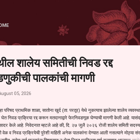
Skip to main content
OME
ेथील शालेय समितीची निवड रद्द
णुकीची पालकांची मागणी
August 05, 2026
हा परिषद प्राथमिक शाळा, सातोना खुर्द (ता. परतूर) येथे नुकत्याच झालेल्या शालेय व्यवस्
 घेत निवड प्रक्रिया रद्द करून मतदानाद्वारे फेरनिवडणूक घेण्याची मागणी केली आहे. यासंदर
न सादर केले आहे. निवेदनात म्हटले आहे की, दि. २७ जुलै २०२६ रोजी शालेय समिती सदस्या
वेळ व निवड प्रक्रियेची पुरेशी माहिती अनेक पालकांना देण्यात आली नसल्याने मोठ्या संख्