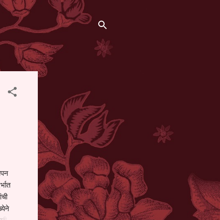
थापन
्भात
ंची
येने