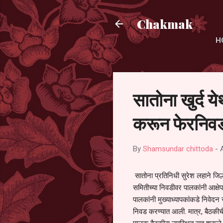
Chakmak
H
सातोना खुर्द य
करून फेरनिवड
By
Shamsundar chittoda
-
सातोना प्रतिनिधी सुरेश लहाने जिल्
समितीच्या निवडीवर पालकांनी आक्षेप
पालकांनी मुख्याध्यापकांकडे निवेद
निवड करण्यात आली. मात्र, बैठकीची 