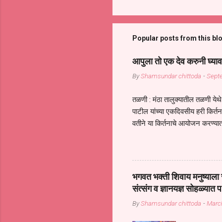
Popular posts from this bl
आपुला तो एक देव करुनी घ्याव
By
Shamsundar chittoda
-
Sept
तळणी : मंठा तालुक्यातील तळणी येथे 
पाटील यांच्या एकदिवसीय हरी किर्
वतीने या किर्तनाचे आयोजन करण्यात
सुख नोहे* *येरती माईक दुःखाची 
जातीच्या परीक्षेचा काळ आहे धर्म
महामारीतून जर आपल्याला वाचायचे 
सप्रदायच खूप मोठा आधार आहे सध्
भगवत भक्ती शिवाय मनुष्याला स
गरजा कीती कमी आहेत यांची जाणीव आ
संत्संग व ज्ञानयज्ञ सोहळ्यात प
आधार असते परतू आज काल तीच स
By
Shamsundar chittoda
-
Marc