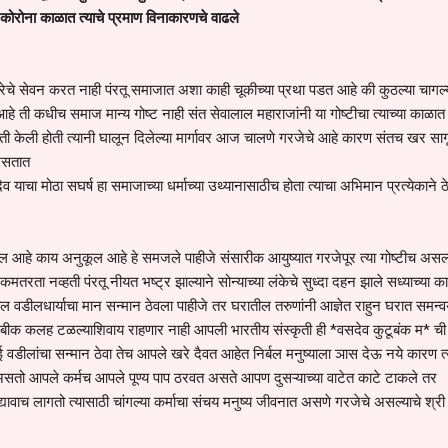
े कोरोना काळात त्याचे प्रमाण विनाकारणचे वाढले
ेचे सेवन करत नाही पंरतू समाजात अशा काही चूकीच्या प्रथा पडत आहे की कुठल्या चागल्
आहे ती कधीच समाज मान्य गोष्ट नाही संत सेवालाल महाराजांनी या गोष्टीचा त्याच्या काळात 
गृती केली होती त्यानी घालून दिलेल्या मार्गावर आज चालणे गरजेचे आहे कारण संतच खर साग
 असतात
व याचा मोठा सघर्ष हा समाजाच्या धर्माच्या उथ्यानासाठीच होता त्याचा अभिमान प्रत्येकाने 
कूल आहे काय अनुकूल आहे हे समजले पाहीजे संसारीक आयुष्यात गरजेपूर त्या गोष्टीच असल्
कमतरता नव्हती पंरतू नीयत भष्ट्र झाल्याने सोन्याच्या लंकेचे सुध्दा दहन झाले सध्याच्या 
 वडीलधार्याचा मान सन्मान ठेवला पाहीजे तर घरातील तरुणांनी आज्ञेत राहुन घरात समन्
ौटूबीक कलह टळल्याशिवाय राहणार नाही आपली भारतीय संस्कृती ही *वसदेव कुटूबंक म* ची
ीलांचा सन्मान ठेवा तेच आपले खरे दैवत आहेत निर्बल मनुष्याला ञास देऊ नये कारण त्
ो आपले कर्मच आपले पूण्य पाप ठरवत असते आपण दुसऱ्याच्या वाटेत काटे टाकले तर
 द्यावाच लागतो त्यासाठी चांगल्या कर्माचा संचय मनुष्य जीवनात असणे गरजेचे असल्याचे श्