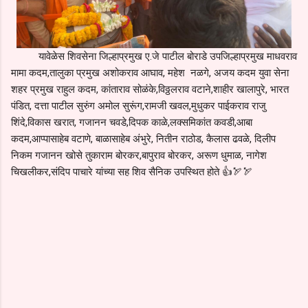
यावेळेस शिवसेना जिल्हाप्रमुख ए.जे पाटील बोराडे उपजिल्हाप्रमुख माधवराव
मामा कदम,तालुका प्रमुख अशोकराव आघाव, महेश नळगे, अजय कदम युवा सेना
शहर प्रमुख राहुल कदम, कांताराव सोळंके,विठ्ठलराव वटाने,शाहीर खालापुरे, भारत
पंडित, दत्ता पाटील सुरुंग अमोल सुरूंग,रामजी खवल,मुधुकर पाईकराव राजु
शिंदे,विकास खरात, गजानन चवडे,दिपक काळे,लक्समिकांत कवडी,आबा
कदम,आप्पासाहेब वटाणे, बाळासाहेब अंभुरे, नितीन राठोड, कैलास ढवळे, दिलीप
निकम गजानन खोसे तुकाराम बोरकर,बापुराव बोरकर, अरूण धुमाळ, नागेश
चिखलीकर,संदिप पाचारे यांच्या सह शिव सैनिक उपस्थित होते 👍🏹🏹
C
o
m
m