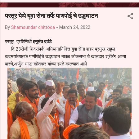
आल्याचा आरोपही करण्यात आला आहे. यामुळे संबंधित निवड अमान्य करून ती रद्द
करण्यात यावी आणि सर्व पालकांच्या उपस्थितीत मतदान पद्धतीने शालेय समितीची
परतूर येथे यूवा सेना तर्फे पाणपोई चे उद्धघाटन
फेरनिवडणूक घेण्यात यावी, अशी मागणी पालकांनी केली आहे. या निवेदनाच्या प्रती
जिल्हा शिक्षण अधिकारी (प्राथमिक), जालना तसेच तालुका शिक्षण अधिकारी,
By
Shamsundar chittoda
-
March 24, 2022
परतूर यांनाही पाठविण्यात आल्या असून प्रशासन याबाबत काय निर्णय घेते, याकडे
पालकांचे लक्ष लागले आहे. या न...
परतूर प्रतिनिधी
हनुमंत दवंडे
दि 23रोजी शिवसंपर्क अभियानानिमित्त युवा सेना शहर प्रमुख राहुल
कदमयांच्यातर्फ पाणीपोईचे उद्धघाटन मावळ लोकसभा चे खासदार श्रीरंग आप्पा
बारणे,अर्जुन भाऊ खोतकर यांच्या हस्ते करण्यात आले