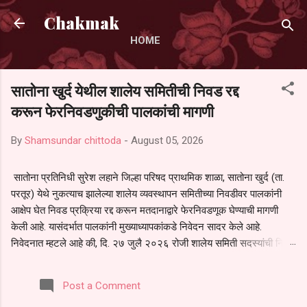
Skip to main content
Chakmak
HOME
सातोना खुर्द येथील शालेय समितीची निवड रद्द
करून फेरनिवडणुकीची पालकांची मागणी
By
Shamsundar chittoda
-
August 05, 2026
सातोना प्रतिनिधी सुरेश लहाने जिल्हा परिषद प्राथमिक शाळा, सातोना खुर्द (ता.
परतूर) येथे नुकत्याच झालेल्या शालेय व्यवस्थापन समितीच्या निवडीवर पालकांनी
आक्षेप घेत निवड प्रक्रिया रद्द करून मतदानाद्वारे फेरनिवडणूक घेण्याची मागणी
केली आहे. यासंदर्भात पालकांनी मुख्याध्यापकांकडे निवेदन सादर केले आहे.
निवेदनात म्हटले आहे की, दि. २७ जुलै २०२६ रोजी शालेय समिती सदस्यांची निवड
करण्यात आली. मात्र, बैठकीची वेळ व निवड प्रक्रियेची पुरेशी माहिती अनेक
पालकांना देण्यात आली नसल्याने मोठ्या संख्येने पालक बैठकीस उपस्थित राहू शकले
Post a Comment
नाहीत. तसेच सर्व पालकांना विश्वासात न घेता निवड प्रक्रिया पूर्ण करण्यात