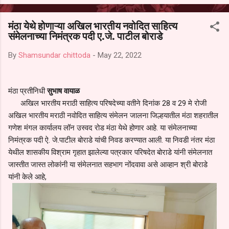
आल्याचा आरोपही करण्यात आला आहे. यामुळे संबंधित निवड अमान्य करून ती रद्द
करण्यात यावी आणि सर्व पालकांच्या उपस्थितीत मतदान पद्धतीने शालेय समितीची
मंठा येथे होणाऱ्या अखिल भारतीय नवोदित साहित्य
फेरनिवडणूक घेण्यात यावी, अशी मागणी पालकांनी केली आहे. या निवेदनाच्या प्रती
संमेलनाच्या निमंत्रक पदी ए.जे. पाटील बोराडे
जिल्हा शिक्षण अधिकारी (प्राथमिक), जालना तसेच तालुका शिक्षण अधिकारी,
परतूर यांनाही पाठविण्यात आल्या असून प्रशासन याबाबत काय निर्णय घेते, याकडे
By
Shamsundar chittoda
-
May 22, 2022
पालकांचे लक्ष लागले आहे. या न...
मंठा प्रतीनिधी
सुभाष वायाळ
अखिल भारतीय मराठी साहित्य परिषदेच्या वतीने दिनांक 28 व 29 मे रोजी
अखिल भारतीय मराठी नवोदित साहित्य संमेलन जालना जिल्हयातील मंठा शहरातील
गणेश मंगल कार्यालय लॉन उस्वद रोड मंठा येथे होणार आहे. या संमेलनाच्या
निमंत्रक पदी ऐ. जे.पाटील बोराडे यांची निवड करण्यात आली. या निवडी नंतर मंठा
येथील शासकीय विश्राम गृहात झालेल्या पत्रकार परिषदेत बोराडे यांनी संमेलनात
जास्तीत जास्त लोकांनी या संमेलनात सहभाग नोंदवावा असे आव्हान श्री बोराडे
यांनी केले आहे,