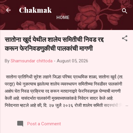
Skip to main content
Chakmak
HOME
सातोना खुर्द येथील शालेय समितीची निवड रद्द
करून फेरनिवडणुकीची पालकांची मागणी
By
Shamsundar chittoda
-
August 05, 2026
सातोना प्रतिनिधी सुरेश लहाने जिल्हा परिषद प्राथमिक शाळा, सातोना खुर्द (ता.
परतूर) येथे नुकत्याच झालेल्या शालेय व्यवस्थापन समितीच्या निवडीवर पालकांनी
आक्षेप घेत निवड प्रक्रिया रद्द करून मतदानाद्वारे फेरनिवडणूक घेण्याची मागणी
केली आहे. यासंदर्भात पालकांनी मुख्याध्यापकांकडे निवेदन सादर केले आहे.
निवेदनात म्हटले आहे की, दि. २७ जुलै २०२६ रोजी शालेय समिती सदस्यांची निवड
करण्यात आली. मात्र, बैठकीची वेळ व निवड प्रक्रियेची पुरेशी माहिती अनेक
पालकांना देण्यात आली नसल्याने मोठ्या संख्येने पालक बैठकीस उपस्थित राहू शकले
Post a Comment
नाहीत. तसेच सर्व पालकांना विश्वासात न घेता निवड प्रक्रिया पूर्ण करण्यात