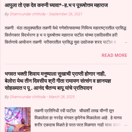
आपुला तो एक देव करुनी घ्यावा*-ह.भ प पूरूषोत्तम महाराज
By
Shamsundar chittoda
-
September 26, 2021
तळणी : मंठा तालुक्यातील तळणी येथे गणेशोत्सवाच्या निमित्य महाराष्ट्रातील प्रसिद्ध
किर्तनकार विदर्भरत्न ह भ प पूरूषोत्तम महाराज पाटील यांच्या एकदिवसीय हरी
किर्तनाचे आयोजन तळणी परीसरातील प्रसिद्ध युवा उद्योजक शरद पाटील व
भगवान देशमुख याच्या वतीने या किर्तनाचे आयोजन करण्यात आले होते जगदगुरु
READ MORE
तुकाराम महाराज यांच्या *आपुला तो एक देव करुनी घ्यावा* *तेणे विन जिवा सुख
नोहे* *येरती माईक दुःखाची जनीती* *नाही आदी अंती अवसान* या अभंगावर
सुंदर निरूपण केले सध्य स्थितीचा काळ हा मानव जातीच्या परीक्षेचा काळ आहे
भगवत भक्ती शिवाय मनुष्याला सुखाची प्राप्ती होणार नाही,
धर्ममंडपात बसलेली लोक ही खरच भाग्यवान आहेत कोरोना सारख्या महामारीत आपंण
बेलोरा येथ तीन दिवसीय श्री गीता रामायण संत्संग व ज्ञानयज्ञ
जिवंत आहोत या महामारीतून जर आपल्याला वाचायचे असेल तर धार्मीक विचाराचा
सोहळ्यात प पू . आनंद चैतन्य बापू यांचे प्रतिपादन
आधार आपल्याला घ्यावाच लागेल महामारीच्या काळात वारकरी सप्रदायच खूप मोठा
By
Shamsundar chittoda
-
March 28, 2025
आधार आहे सध्य स्थितीत मानव जातीची मानसीक अवस्था सक्षम असणे गरजेचे आहे
कोरोना ने मानवी जीवनातील गरजा कीती कमी आहेत यांची जाणीव आपल्या
तळणी प्रतिनिधी रवी पाटील चौयार्शी लाख यौन्नी तून
सगळ्याना करून दीली आहे मनुष्याच्या आयुष्यातील नामसाधना ही त्याच्यासाठी खूप
मिळालेला हा नरदेह भंगवत कृपेनेच मिळालेला आहे . हे मानव
मोठा आधार असते परतू आज काल तीच साधना करण्याचा आळस आ...
शरीर एकदाच मिळते हे परत परत मिळणार नाही याचा उपयोग