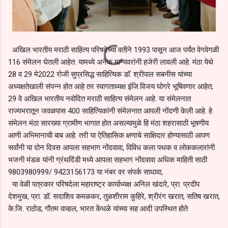
अखिल भारतीय मराठी साहित्य परिषदेच्या वतीने 1993 पासून आज पर्यंत वेगवेगळी
116 संमेलन घेतली आहेत. यामध्ये अनेक मान्यवरांनी हजेरी लावली आहे. मंठा येथे
28 व 29 मे2022 रोजी सुप्रसिद्ध साहित्यिक डाॅ. श्रीपाल सबनीस यांच्या
अध्यक्षतेखाली संपन्न होत आहे तर स्वागताध्यक्ष इंजि.विजय घोगरे भूषिवणार आहेत,
29 वे अखिल भारतीय नवोदित मराठी साहित्य संमेलन आहे. या संमेलनात
राज्यभरातून जवळपास 400 साहित्यिकांनी संमेलनात आपली नोंदणी केली आहे. हे
संमेलन मंठा सारख्या ग्रामीण भागात होत असल्यामुळे हि मंठा शहरासाठी भूषणीय
आणी अभिमानाची बाब आहे. तरी या ऐतिहासिक क्षणाचे साक्षिदार होण्यासाठी आपण
सर्वांनी या दोन दिवस आपला सहभाग नोंदवावा, विविध कला पथक व लोककलारांनी
भजनी मंडळ यांनी ग्रंथदिंडी मध्ये आपला सहभाग नोंदवावा अधिक माहिती साठी
9803980999/ 9423156173 या नंबर वर संपर्क साधावा,
या वेळी पत्रकार परिषदेला महाराष्ट्र कार्याध्यक्ष अनिल खंदारे, प्रा. प्रदीप
देशमुख, प्रा. डॉ. सदाशिव कमळकर, तुळशीराम कुहिरे, श्रीरंग खरात, सतिष खरात,
के.जि. राठोड, गौतम वाव्हल, भारत केंधळे यांच्या सह आदी उपस्थित होते