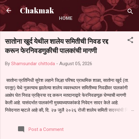
Skip to main content
Chakmak
HOME
सातोना खुर्द येथील शालेय समितीची निवड रद्द
करून फेरनिवडणुकीची पालकांची मागणी
By
Shamsundar chittoda
-
August 05, 2026
सातोना प्रतिनिधी सुरेश लहाने जिल्हा परिषद प्राथमिक शाळा, सातोना खुर्द (ता.
परतूर) येथे नुकत्याच झालेल्या शालेय व्यवस्थापन समितीच्या निवडीवर पालकांनी
आक्षेप घेत निवड प्रक्रिया रद्द करून मतदानाद्वारे फेरनिवडणूक घेण्याची मागणी
केली आहे. यासंदर्भात पालकांनी मुख्याध्यापकांकडे निवेदन सादर केले आहे.
निवेदनात म्हटले आहे की, दि. २७ जुलै २०२६ रोजी शालेय समिती सदस्यांची निवड
करण्यात आली. मात्र, बैठकीची वेळ व निवड प्रक्रियेची पुरेशी माहिती अनेक
पालकांना देण्यात आली नसल्याने मोठ्या संख्येने पालक बैठकीस उपस्थित राहू शकले
Post a Comment
नाहीत. तसेच सर्व पालकांना विश्वासात न घेता निवड प्रक्रिया पूर्ण करण्यात