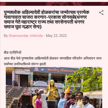
आल्याचा आरोपही करण्यात आला आहे. यामुळे संबंधित निवड अमान्य करून ती रद्द
करण्यात यावी आणि सर्व पालकांच्या उपस्थितीत मतदान पद्धतीने शालेय समितीची
पुण्यश्लोक अहिल्यादेवी होळकरांचा जन्मोत्सव प्रत्येक
फेरनिवडणूक घेण्यात यावी, अशी मागणी पालकांनी केली आहे. या निवेदनाच्या प्रती
गावागावात साजरा करणार-प्रकाश सोनसळे(धनगर
जिल्हा शिक्षण अधिकारी (प्राथमिक), जालना तसेच तालुका शिक्षण अधिकारी,
समाज नेते महाराष्ट्र राज्य तथा सरसेनापती धनगर
परतूर यांनाही पाठविण्यात आल्या असून प्रशासन याबाबत काय निर्णय घेते, याकडे
समाज युवा मल्हार सेना)
पालकांचे लक्ष लागले आहे. या न...
By
Shamsundar chittoda
-
May 23, 2022
बीड प्रतिनिधी
आज बीड येथे पुण्यश्लोक आहिल्यादेवी होळकर साप्ताहिक परिवर्तन अभिवादन सभा
सर्वांच्या उपस्थितीमध्ये संपन्न झाली.