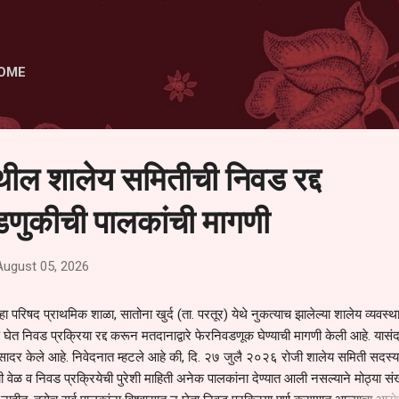
Skip to main content
OME
ेथील शालेय समितीची निवड रद्द
णुकीची पालकांची मागणी
August 05, 2026
हा परिषद प्राथमिक शाळा, सातोना खुर्द (ता. परतूर) येथे नुकत्याच झालेल्या शालेय व्यवस्
 घेत निवड प्रक्रिया रद्द करून मतदानाद्वारे फेरनिवडणूक घेण्याची मागणी केली आहे. यासंदर
न सादर केले आहे. निवेदनात म्हटले आहे की, दि. २७ जुलै २०२६ रोजी शालेय समिती सदस्या
वेळ व निवड प्रक्रियेची पुरेशी माहिती अनेक पालकांना देण्यात आली नसल्याने मोठ्या संख्