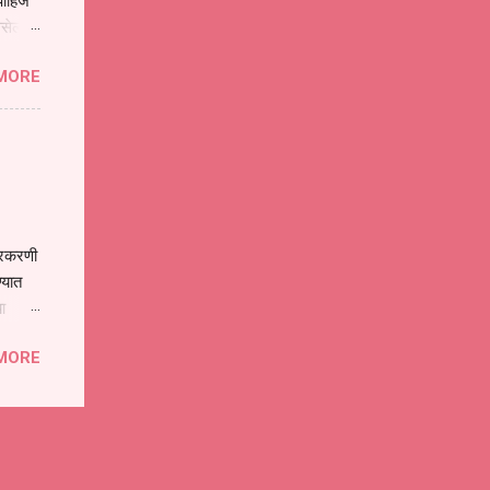
ाहिजे
असेल
ा
MORE
होईल .
ने या
 पात्र
ण
ःखी आहे
्रकरणी
्यात
ा
े पोलीस
MORE
ांनी
 त्या
्यातील
ा
गत