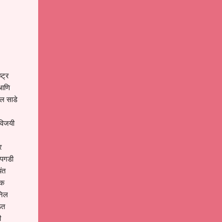
्ट्र
 आणि
बल साडे
 विजयी
र
ापगडी
ंत
िक
निल
ऊत
ी