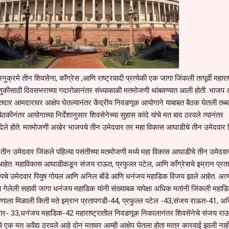
क्रमे तीन शिवसेना, काँग्रेस ,आणि राष्ट्रवादी प्रत्येकी एक जागा जिंकली तत्पूर्वी महाराष
णुकीसाठी दिवसभराच्या गदारोळानंतर संध्याकाळी मतमोजणी थांबवण्यात आली होती .भाजप
तदार आमदारावर आक्षेप घेतल्यानंतर केंद्रीय निवडणूक आयोगाने याबाबत बैठक घेतली तब्
नंतर आयोगाच्या निर्देशानुसार शिवसेनेच्या सुहास कांदे यांचे मत बाद ठरवले त्यानंतर
श दिले होते. मतमोजणी अखेर भाजपचे तीन उमेदवार तर महा विकास आघाडीचे तीन उमेदवार
ीन उमेदवार जिंकले पहिल्या पसंतीच्या मतमोजणी मध्ये महा विकास आघाडीचे तीन उमेदवा
आहेत. महाविकास आघाडीकडून संजय राऊत, प्रफुल्ल पटेल, आणि काँग्रेसचे इम्रान प्रत
जपचे उमेदवार पियुष गोयल आणि अनिल बोंडे आणि धनंजय महाडिक विजय झाले आहेत. अत्य
्या गेलेली सहावी जागा धनंजय महाडिक यांनी संख्याबळ यापेक्षा अधिक मतांनी जिंकली महाड
कोणाला मिळाली किती मते इम्रान प्रतापगडी-44, प्रफुल्ल पटेल -43,संजय राऊत-41, अ
पवार- 33,धनंजय महाडिक-42 महाराष्ट्रातील निवडणूक निकालानंतर शिवसेनेचे संजय रा
 एक मत अवैद्य ठरवले आहे दोन मतावर आम्ही आक्षेप घेतला होता मात्र कारवाई झाली नाह