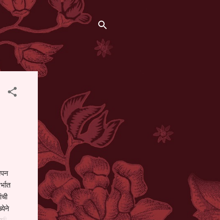
थापन
्भात
ंची
येने