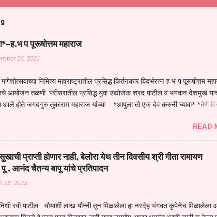
og
ा*-ह.भ प पूरूषोत्तम महाराज
ember 26, 2021
गणेशोत्सवाच्या निमित्य महाराष्ट्रातील प्रसिद्ध किर्तनकार विदर्भरत्न ह भ प पूरूषोत्तम मह
तनाचे आयोजन तळणी परीसरातील प्रसिद्ध युवा उद्योजक शरद पाटील व भगवान देशमुख याच
 आले होते जगदगुरु तुकाराम महाराज यांच्या *आपुला तो एक देव करुनी घ्यावा* *तेणे व
जनीती* *नाही आदी अंती अवसान* या अभंगावर सुंदर निरूपण केले सध्य स्थितीचा काळ ह
READ 
मंडपात बसलेली लोक ही खरच भाग्यवान आहेत कोरोना सारख्या महामारीत आपंण जिवंत आहोत 
असेल तर धार्मीक विचाराचा आधार आपल्याला घ्यावाच लागेल महामारीच्या काळात वारकरी
य स्थितीत मानव जातीची मानसीक अवस्था सक्षम असणे गरजेचे आहे कोरोना ने मानवी ज
ुखाची प्राप्ती होणार नाही, बेलोरा येथ तीन दिवसीय श्री गीता रामायण
पल्या सगळ्याना करून दीली आहे मनुष्याच्या आयुष्यातील नामसाधना ही त्याच्यासाठी खू
 पू . आनंद चैतन्य बापू यांचे प्रतिपादन
ाधना करण्याचा आळस आ...
h 28, 2025
िधी रवी पाटील चौयार्शी लाख यौन्नी तून मिळालेला हा नरदेह भंगवत कृपेनेच मिळालेला आह