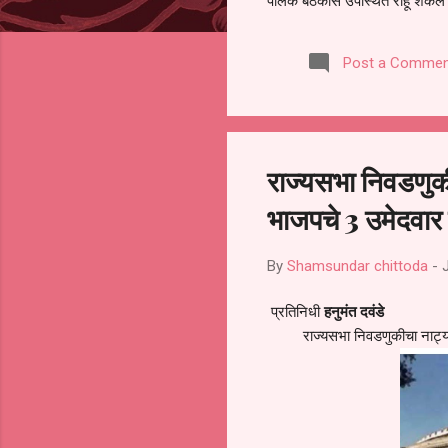
पालक बैठकीस उपस्थित राहू शकले ना
करण्यात आला आहे. यामुळे संबंधित 
समितीची फेरनिवडणूक घेण्यात यावी,
Post a Commen
जालना तसेच तालुका शिक्षण अधिकारी
लक्ष लागले आहे. या न...
राज्यसभा निवडणु
भाजपचे 3 उमेदवार
By
Shamsundar chittoda
-
प्रतिनिधी
हनुमंत दवंडे
राज्यसभा निवडणुकीचा नाट्