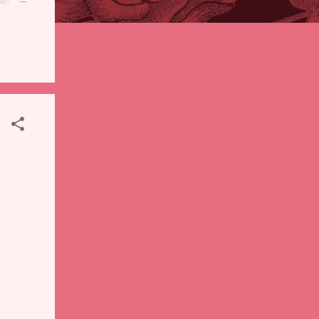
पही
 शालेय
),
ंचे