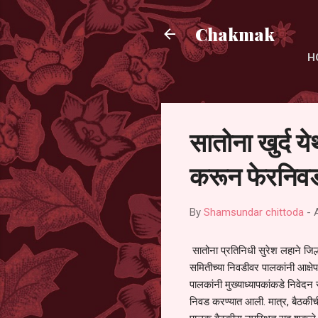
Chakmak
H
सातोना खुर्द य
करून फेरनिवड
By
Shamsundar chittoda
-
सातोना प्रतिनिधी सुरेश लहाने जिल्
समितीच्या निवडीवर पालकांनी आक्षेप
पालकांनी मुख्याध्यापकांकडे निवेद
निवड करण्यात आली. मात्र, बैठकीची 