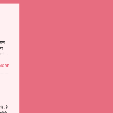
ाराज
्या
िन जिवा
ा मानव
MORE
या
ीवनातील
प मोठा
े . हे