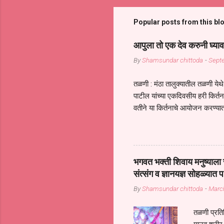
Popular posts from this bl
आपुला तो एक देव करुनी घ्याव
By
Shamsundar chittoda
-
Sept
तळणी : मंठा तालुक्यातील तळणी येथे 
पाटील यांच्या एकदिवसीय हरी किर्
वतीने या किर्तनाचे आयोजन करण्यात
सुख नोहे* *येरती माईक दुःखाची 
जातीच्या परीक्षेचा काळ आहे धर्म
महामारीतून जर आपल्याला वाचायचे 
सप्रदायच खूप मोठा आधार आहे सध्
भगवत भक्ती शिवाय मनुष्याला स
गरजा कीती कमी आहेत यांची जाणीव आ
संत्संग व ज्ञानयज्ञ सोहळ्यात प
आधार असते परतू आज काल तीच स
By
Shamsundar chittoda
-
Marc
तळणी प्रतिन