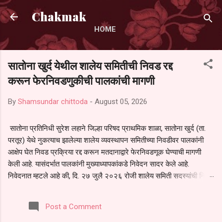
Skip to main content
Chakmak
HOME
सातोना खुर्द येथील शालेय समितीची निवड रद्द
करून फेरनिवडणुकीची पालकांची मागणी
By
Shamsundar chittoda
-
August 05, 2026
सातोना प्रतिनिधी सुरेश लहाने जिल्हा परिषद प्राथमिक शाळा, सातोना खुर्द (ता.
परतूर) येथे नुकत्याच झालेल्या शालेय व्यवस्थापन समितीच्या निवडीवर पालकांनी
आक्षेप घेत निवड प्रक्रिया रद्द करून मतदानाद्वारे फेरनिवडणूक घेण्याची मागणी
केली आहे. यासंदर्भात पालकांनी मुख्याध्यापकांकडे निवेदन सादर केले आहे.
निवेदनात म्हटले आहे की, दि. २७ जुलै २०२६ रोजी शालेय समिती सदस्यांची निवड
करण्यात आली. मात्र, बैठकीची वेळ व निवड प्रक्रियेची पुरेशी माहिती अनेक
पालकांना देण्यात आली नसल्याने मोठ्या संख्येने पालक बैठकीस उपस्थित राहू शकले
Post a Comment
नाहीत. तसेच सर्व पालकांना विश्वासात न घेता निवड प्रक्रिया पूर्ण करण्यात