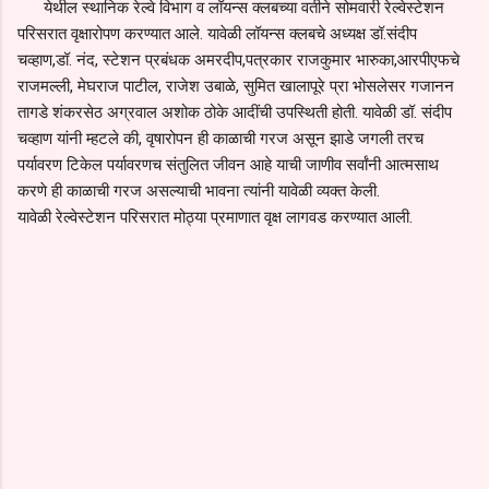
येथील स्थानिक रेल्वे विभाग व लॉयन्स क्लबच्या वतीने सोमवारी रेल्वेस्टेशन
परिसरात वृक्षारोपण करण्यात आले. यावेळी लॉयन्स क्लबचे अध्यक्ष डॉ.संदीप
चव्हाण,डॉ. नंद, स्टेशन प्रबंधक अमरदीप,पत्रकार राजकुमार भारुका,आरपीएफचे
राजमल्ली, मेघराज पाटील, राजेश उबाळे, सुमित खालापूरे प्रा भोसलेसर गजानन
तागडे शंकरसेठ अग्रवाल अशोक ठोके आदींची उपस्थिती होती. यावेळी डॉ. संदीप
चव्हाण यांनी म्हटले की, वृषारोपन ही काळाची गरज असून झाडे जगली तरच
पर्यावरण टिकेल पर्यावरणच संतुलित जीवन आहे याची जाणीव सर्वांनी आत्मसाथ
करणे ही काळाची गरज असल्याची भावना त्यांनी यावेळी व्यक्त केली.
यावेळी रेल्वेस्टेशन परिसरात मोठ्या प्रमाणात वृक्ष लागवड करण्यात आली.
C
o
m
m
e
n