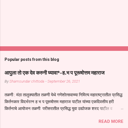
Popular posts from this blog
आपुला तो एक देव करुनी घ्यावा*-ह.भ प पूरूषोत्तम महाराज
By
Shamsundar chittoda
-
September 26, 2021
तळणी : मंठा तालुक्यातील तळणी येथे गणेशोत्सवाच्या निमित्य महाराष्ट्रातील प्रसिद्ध
किर्तनकार विदर्भरत्न ह भ प पूरूषोत्तम महाराज पाटील यांच्या एकदिवसीय हरी
किर्तनाचे आयोजन तळणी परीसरातील प्रसिद्ध युवा उद्योजक शरद पाटील व
भगवान देशमुख याच्या वतीने या किर्तनाचे आयोजन करण्यात आले होते जगदगुरु
READ MORE
तुकाराम महाराज यांच्या *आपुला तो एक देव करुनी घ्यावा* *तेणे विन जिवा सुख