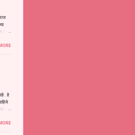
ाराज
्या
िन जिवा
ा मानव
MORE
या
ीवनातील
प मोठा
े . हे
ाहिजे
असेल
ा
MORE
होईल .
ने या