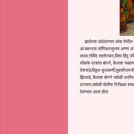
झालेल्या आंदोलनात आंबा येथील महिल
आ.बबनराव लोणिकरसुभाष अण्णा अंभ
कदम,गोविंद सातोनकर,विश्व हिंदू पर
सोंळके प्रशांत बोनगे, कैलाश चव्ह
देशपांडे,विठ्ठल कुलकर्णी,तुळशीरामज
झिंजाडे, कैलाश बोनगे यावेळी उपस्थि
दरम्यान,यावेळी पोलीस निरीक्षक श्याम
ठेवण्यात आला होता.