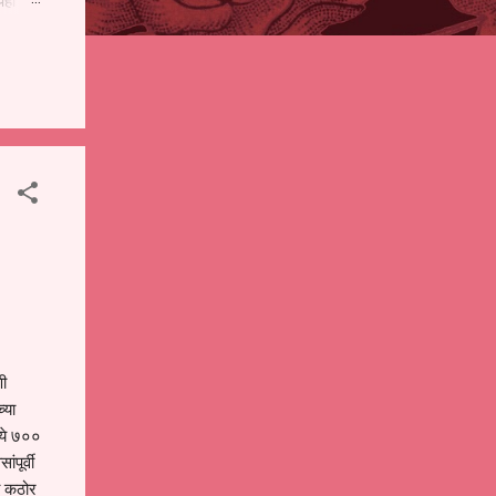
पही
 शालेय
),
ंचे
णी
्या
्ये ७००
ंपूर्वी
ना कठोर