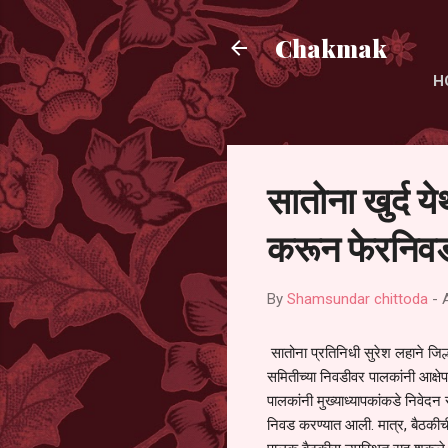
Chakmak
H
सातोना खुर्द य
करून फेरनिवड
By
Shamsundar chittoda
-
सातोना प्रतिनिधी सुरेश लहाने जिल्
समितीच्या निवडीवर पालकांनी आक्षेप
पालकांनी मुख्याध्यापकांकडे निवेद
निवड करण्यात आली. मात्र, बैठकीची 