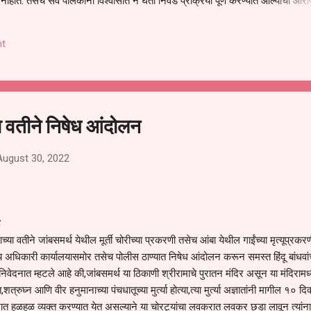
हीत. तसेच सर्व पालकांना विश्वासात न घेता निवड प्रक्रिया पूर्ण करण्यात आल्याचा आरो
निवड अमान्य करून ती रद्द करण्यात यावी आणि सर्व पालकांच्या उपस्थितीत मतदान पद्धतीने
 अशी मागणी पालकांनी केली आहे. या निवेदनाच्या प्रती जिल्हा शिक्षण अधिकारी (प्राथमिक
t
, परतूर यांनाही पाठविण्यात आल्या असून प्रशासन याबाबत काय निर्णय घेते, याकडे पालका
्या वतीने निषेध आंदोलन
August 30, 2022
े
्या वतीने जांबसमर्थ येथील मूर्ती चोरीच्या प्रकरणी तसेच आंबा येथील गाईंच्या मृत्यूप्रकर
 अधिकारी कार्यालयासमोर तसेच पोलीस ठाण्यात निषेध आंदोलन करून समस्त हिंदू बांधवांच
ा निवेदनात म्हटले आहे की,जांबसमर्थ या ठिकाणी श्रीरामाचे पुरातन मंदिर असून या मंदिरामध
रत,शत्रुघ्न आणि वीर हनुमानाच्या पंचधातूच्या मुर्त्या होत्या,त्या मुर्त्या अज्ञातांनी मागील १० दिवसा
ष्ट्रात हळहळ व्यक्त करण्यात येत असल्याने या चोरट्यांचा लवकरात लवकर छडा लावून त्यां