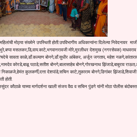
ांची मोठ्या संख्येने उपस्थिती होती.उपविभागीय अधिकाऱ्यांना दिलेल्या निवेदनावर माजी 
ुरे,बप्पा मसलकर,डि,वाय.काटे,भगवानरावजी मोरे,मुरलीधर देशमुख (नगरसेवक) माधवराव
िषदेचे सावता काळे,डाँ.कल्याण बोनगे,डाँ.सुधीर आंबेकर, अर्जून जगताप, महेश नळगे,कांतारा
ाण,नामदेव कोरडे,बाळू पठाडे,सतीश बोनगे,बालासाहेब बोनगे,गोरखनाथ झिंजाडे,बाबुराव राऊ
ी निकाळजे,हेमंत कुलकर्णी,दत्ता देशपांडे,सचिन काटे,तुकाराम बोनगे,डिगांबर झिंजाडे,शिवाजी
ती होती.
सुंदर कौठाळे याच्या मार्गदर्शना खाली संजय वैद्य व सचिन पुंडगे यांनी मोठा पोलीस बंदोबस्त