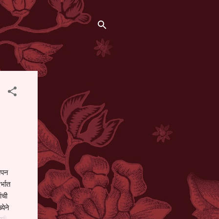
थापन
्भात
ंची
येने