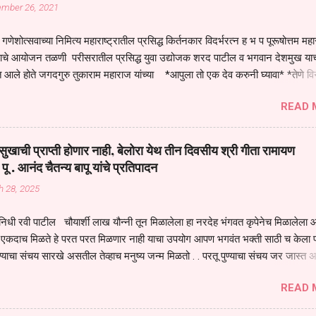
ember 26, 2021
गणेशोत्सवाच्या निमित्य महाराष्ट्रातील प्रसिद्ध किर्तनकार विदर्भरत्न ह भ प पूरूषोत्तम मह
तनाचे आयोजन तळणी परीसरातील प्रसिद्ध युवा उद्योजक शरद पाटील व भगवान देशमुख याच
 आले होते जगदगुरु तुकाराम महाराज यांच्या *आपुला तो एक देव करुनी घ्यावा* *तेणे व
जनीती* *नाही आदी अंती अवसान* या अभंगावर सुंदर निरूपण केले सध्य स्थितीचा काळ ह
READ 
मंडपात बसलेली लोक ही खरच भाग्यवान आहेत कोरोना सारख्या महामारीत आपंण जिवंत आहोत 
असेल तर धार्मीक विचाराचा आधार आपल्याला घ्यावाच लागेल महामारीच्या काळात वारकरी
य स्थितीत मानव जातीची मानसीक अवस्था सक्षम असणे गरजेचे आहे कोरोना ने मानवी ज
ुखाची प्राप्ती होणार नाही, बेलोरा येथ तीन दिवसीय श्री गीता रामायण
पल्या सगळ्याना करून दीली आहे मनुष्याच्या आयुष्यातील नामसाधना ही त्याच्यासाठी खू
 पू . आनंद चैतन्य बापू यांचे प्रतिपादन
ाधना करण्याचा आळस आ...
h 28, 2025
िधी रवी पाटील चौयार्शी लाख यौन्नी तून मिळालेला हा नरदेह भंगवत कृपेनेच मिळालेला आह
एकदाच मिळते हे परत परत मिळणार नाही याचा उपयोग आपण भगवंत भक्ती साठी च केला प
्याचा संचय सारखे असतील तेव्हाच मनुष्य जन्म मिळतो . . परतू पुण्याचा संचय जर जास्त 
स्वर्गातील देवत्व प्राप्त झाल्याशिवाय राहणार नाही . मानव शरीर हे हिर्यापेक्षा अनमोल आहे त्य
READ 
र सुंगधाचे व्यसन लागण्यापेक्षा भगवत भंक्ती चे व व्यसन लावा म्हणजे या नरदेहाचा उपयोग 
 मनुष्यावर होत असतात यापैकी भगवत कृपा ही पुण्यवानालाच होत असते . भगवंताच्या भजना