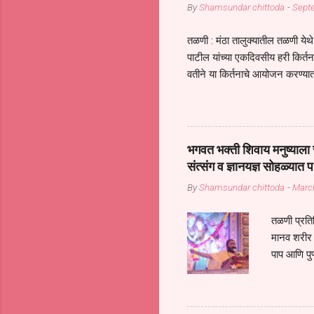
By
Shamsundar chittoda
-
Sept
तळणी : मंठा तालुक्यातील तळणी येथे 
पाटील यांच्या एकदिवसीय हरी किर्
वतीने या किर्तनाचे आयोजन करण्यात
सुख नोहे* *येरती माईक दुःखाची 
जातीच्या परीक्षेचा काळ आहे धर्म
महामारीतून जर आपल्याला वाचायचे 
सप्रदायच खूप मोठा आधार आहे सध्
भगवत भक्ती शिवाय मनुष्याला स
गरजा कीती कमी आहेत यांची जाणीव आ
संत्संग व ज्ञानयज्ञ सोहळ्यात प
आधार असते परतू आज काल तीच स
By
Shamsundar chittoda
-
Marc
तळणी प्रतिन
मानव शरीर 
पाप आणि पुण
तर तुम्हाला 
शरिराला इंत
चार कुपा या