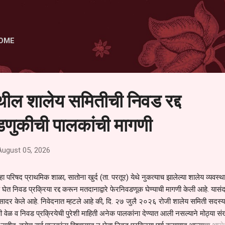
Skip to main content
OME
ेथील शालेय समितीची निवड रद्द
णुकीची पालकांची मागणी
August 05, 2026
हा परिषद प्राथमिक शाळा, सातोना खुर्द (ता. परतूर) येथे नुकत्याच झालेल्या शालेय व्यवस्
 घेत निवड प्रक्रिया रद्द करून मतदानाद्वारे फेरनिवडणूक घेण्याची मागणी केली आहे. यासंदर
न सादर केले आहे. निवेदनात म्हटले आहे की, दि. २७ जुलै २०२६ रोजी शालेय समिती सदस्या
वेळ व निवड प्रक्रियेची पुरेशी माहिती अनेक पालकांना देण्यात आली नसल्याने मोठ्या संख्