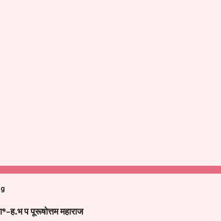
og
ा*-ह.भ प पूरूषोत्तम महाराज