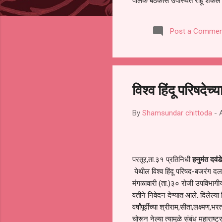
पालक बैठकीस उपस्थित राहू शकले ना
करण्यात आला आहे. यामुळे संबंधित 
समितीची फेरनिवडणूक घेण्यात यावी,
Post a Commen
जालना तसेच तालुका शिक्षण अधिकारी
लक्ष लागले आहे. या न...
विश्व हिंदू परिषदेच
By
Shamsundar chittoda
-
परतूर,ता.३१ प्रतिनिधी
हनुमंत दवंड
येथील विश्व हिंदू परिषद-बजरंग दलाच
मंगळावारी (ता.)३० रोजी उपविभागीय
वतीने निवेदन देण्यात आले. दिलेल्य
वर्षांपूर्वीच्या श्रीराम,सीता,लक्ष्मण,भ
चोरून नेल्या त्यामुळे संबंध महारा