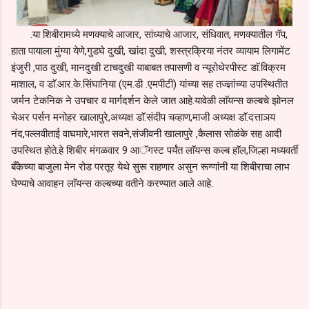
.या शिबीरामध्ये मणक्याचे आजार, सांध्याचे आजार, संधिवात, मणक्यातील गॅप,
हाता पायाला मुंग्या येणे,गुडघे दुखी, खांदा दुखी, शस्त्रक्रिया नंतर व्यायाम लिगामेंट
इंजुरी ,पाठ दुखी, मानदुखी टाचदुखी याबाबत तपासणी व न्यूरोथेरपीस्ट डाॅ.विक्रम
माशाल, व डाॅ.आर.के.सिंघानिया (एम.डी .एमपीटी) यांच्या सह तज्ज्ञांच्या उपस्थितीत
जर्मन टेकनिक ने उपचार व मार्गदर्शन केले जात आहे.यावेळी लाॅयन्स कल्बचे झोनल
चेअर पर्सन मनोहर खालापुरे,अध्यक्ष डाॅ.संदीप चव्हाण,माजी अध्यक्ष डाॅ.दत्ताञय
नंद,पल्लवीताई वाघमारे,भारत सवने,संजीवनी खालापुरे ,कैलास सोळंके सह आदी
उपस्थित होते.हे शिबीर मंगळवार 9 आॅगस्ट पर्यंत लाॅयन्स कल्ब हाॅल,जिल्हा मध्यवर्ती
बँकेच्या बाजुला मेन रोड परतूर येथे सुरू राहणार असुन रूग्णांनी या शिबीराचा लाभ
घेण्याचे आवाहन लाॅयन्स कल्बच्या वतीने करण्यात आले आहे.
C
o
m