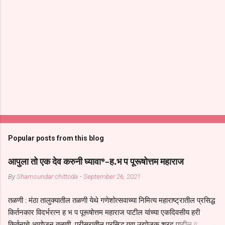
Popular posts from this blog
आपुला तो एक देव करुनी घ्यावा*-ह.भ प पूरूषोत्तम महाराज
By
Shamsundar chittoda
-
September 26, 2021
तळणी : मंठा तालुक्यातील तळणी येथे गणेशोत्सवाच्या निमित्य महाराष्ट्रातील प्रसिद्ध
किर्तनकार विदर्भरत्न ह भ प पूरूषोत्तम महाराज पाटील यांच्या एकदिवसीय हरी
किर्तनाचे आयोजन तळणी परीसरातील प्रसिद्ध युवा उद्योजक शरद पाटील व