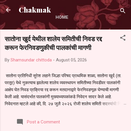
Skip to main content
Chakmak
HOME
सातोना खुर्द येथील शालेय समितीची निवड रद्द
करून फेरनिवडणुकीची पालकांची मागणी
By
Shamsundar chittoda
-
August 05, 2026
सातोना प्रतिनिधी सुरेश लहाने जिल्हा परिषद प्राथमिक शाळा, सातोना खुर्द (ता.
परतूर) येथे नुकत्याच झालेल्या शालेय व्यवस्थापन समितीच्या निवडीवर पालकांनी
आक्षेप घेत निवड प्रक्रिया रद्द करून मतदानाद्वारे फेरनिवडणूक घेण्याची मागणी
केली आहे. यासंदर्भात पालकांनी मुख्याध्यापकांकडे निवेदन सादर केले आहे.
निवेदनात म्हटले आहे की, दि. २७ जुलै २०२६ रोजी शालेय समिती सदस्यांची निवड
करण्यात आली. मात्र, बैठकीची वेळ व निवड प्रक्रियेची पुरेशी माहिती अनेक
पालकांना देण्यात आली नसल्याने मोठ्या संख्येने पालक बैठकीस उपस्थित राहू शकले
Post a Comment
नाहीत. तसेच सर्व पालकांना विश्वासात न घेता निवड प्रक्रिया पूर्ण करण्यात