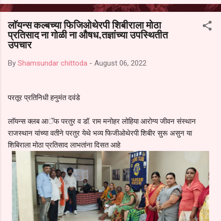
आल्याचा आरोपही करण्यात आला आहे. यामुळे संबंधित निवड अमान्य करून ती रद्द
करण्यात यावी आणि सर्व पालकांच्या उपस्थितीत मतदान पद्धतीने शालेय समितीची
लाॅयन्स कल्बच्या फिजिओथेरपी शिबीराला मोठा
फेरनिवडणूक घेण्यात यावी, अशी मागणी पालकांनी केली आहे. या निवेदनाच्या प्रती
प्रतिसाद ना गोळी ना औषध,तज्ञांच्या उपस्थितीत
जिल्हा शिक्षण अधिकारी (प्राथमिक), जालना तसेच तालुका शिक्षण अधिकारी,
उपचार
परतूर यांनाही पाठविण्यात आल्या असून प्रशासन याबाबत काय निर्णय घेते, याकडे
पालकांचे लक्ष लागले आहे. या न...
By
Shamsundar chittoda
-
August 06, 2022
परतूर प्रतिनिधी हनुमंत दवंडे
लाॅयन्स क्लब आॅफ परतुर व डॉ. राम मनोहर लोहिया आरोग्य जीवन संस्थान
राजस्थान यांच्या वतीने परतुर येथे भव्य फिजीओथेरपी शिबीर सुरू असुन या
शिबिराला मोठा प्रतिसाद लाभतांना दिसत आहे