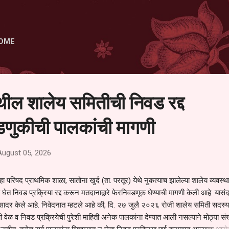
Skip to main content
OME
ेथील शालेय समितीची निवड रद्द
णुकीची पालकांची मागणी
August 05, 2026
हा परिषद प्राथमिक शाळा, सातोना खुर्द (ता. परतूर) येथे नुकत्याच झालेल्या शालेय व्यवस्
 घेत निवड प्रक्रिया रद्द करून मतदानाद्वारे फेरनिवडणूक घेण्याची मागणी केली आहे. यासंदर
न सादर केले आहे. निवेदनात म्हटले आहे की, दि. २७ जुलै २०२६ रोजी शालेय समिती सदस्या
वेळ व निवड प्रक्रियेची पुरेशी माहिती अनेक पालकांना देण्यात आली नसल्याने मोठ्या संख्