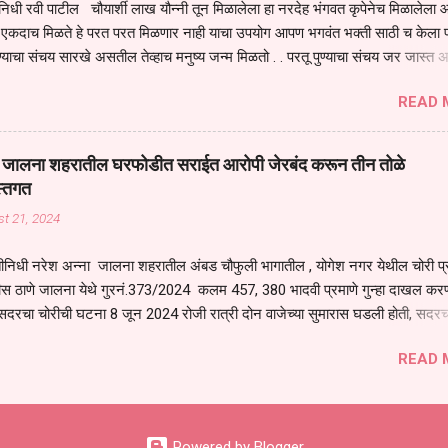
िधी रवी पाटील चौयार्शी लाख यौन्नी तून मिळालेला हा नरदेह भंगवत कृपेनेच मिळालेला आह
एकदाच मिळते हे परत परत मिळणार नाही याचा उपयोग आपण भगवंत भक्ती साठी च केला प
्याचा संचय सारखे असतील तेव्हाच मनुष्य जन्म मिळतो . . परतू पुण्याचा संचय जर जास्त 
स्वर्गातील देवत्व प्राप्त झाल्याशिवाय राहणार नाही . मानव शरीर हे हिर्यापेक्षा अनमोल आहे त्य
READ 
र सुंगधाचे व्यसन लागण्यापेक्षा भगवत भंक्ती चे व व्यसन लावा म्हणजे या नरदेहाचा उपयोग 
 मनुष्यावर होत असतात यापैकी भगवत कृपा ही पुण्यवानालाच होत असते . भगवंताच्या भजना
्धार होतो गरज आहे त्याला मनापासून आळवण्याची असे प्रतिपादन प पू चेतन्य बापू याचे कृपा
वाई जालना शहरातील घरफोडीत सराईत आरोपी जेरबंद करून तीन तोळे
 चैतन्य बापू यांनी तळणी येथून जवळच असलेल्या बेलोरा येथे केले तीन दिवसीय गीतारामाय
स्तगत
 आयोजन करण्यात आले आहे . या कलयुगात प्रत्येक मनुष्य दुःखी आहे थोडे थोडे सगळेच दु
t 21, 2024
तुम्हाला कोणीच सुखी नजरेला येणार नाही . धनाने सुखी असतील पण शरीर व्याधी...
ीनिधी नरेश अन्ना जालना शहरातील अंबड चौफुली भागातील , योगेश नगर येथील चोरी प
ीस ठाणे जालना येथे गुरनं.373/2024 कलम 457, 380 भादवी प्रमाणे गुन्हा दाखल करण
सदरचा चोरीची घटना 8 जून 2024 रोजी रात्री दोन वाजेच्या सुमारास घडली होती, सदरच
रोपी शोध घेणे बाबत जिल्हा पोलीस अधीक्षक अजय कुमार बंसल यांनी स्थानिक गुन्हे शाखेच
READ 
कज जाधव यांना सूचना दिल्या त्या अनुषंगाने पोलीस निरीक्षक स्थानिक गुन्हे शाखा जालना य
िकारी व अंमलदार यांना सदरचा गुन्हा उघडकीस आननेबाबत सूचना देवून मार्गदर्शन केले,
िनांक 20 ऑगस्ट रोजी स्थानिक गुन्हे शाखेतील पोलीस अधिकारी व अंमलदार हे नमूद गुन्ह
ंग प्रल्हाद सिंग टाक या गुन्हेगारास गांधीनगर येथून ताब्यात घेऊन त्याच्या कडे गुन्ह्याच्य
Powered by Blogger