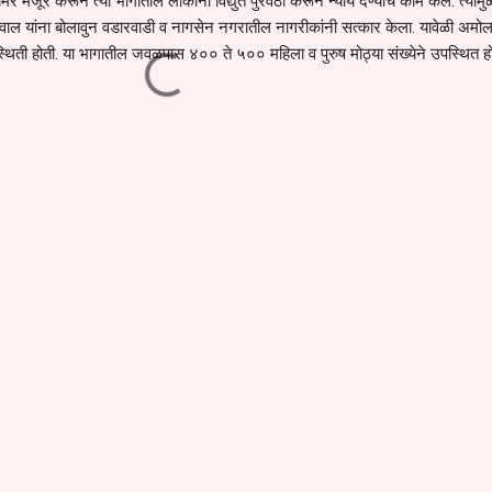
मर मंजूर करून त्या भागातील लोकांना विद्युत पुरवठा करून न्याय देण्याचे काम केले. त्यामुळ
ल यांना बोलावुन वडारवाडी व नागसेन नगरातील नागरीकांनी सत्कार केला. यावेळी अमोल 
उपस्थिती होती. या भागातील जवळपास ४०० ते ५०० महिला व पुरुष मोठ्या संख्येने उपस्थित हो