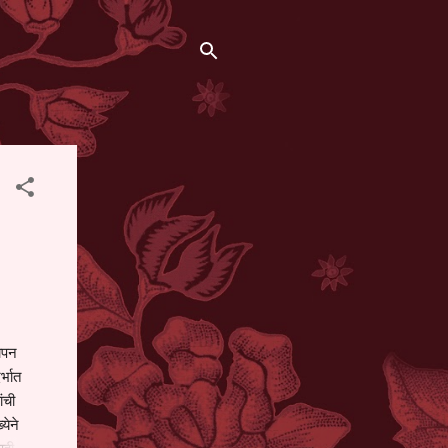
थापन
्भात
ंची
येने