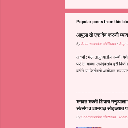
Popular posts from this bl
आपुला तो एक देव करुनी घ्याव
By
Shamsundar chittoda
-
Sept
तळणी : मंठा तालुक्यातील तळणी येथे 
पाटील यांच्या एकदिवसीय हरी किर्
वतीने या किर्तनाचे आयोजन करण्यात
सुख नोहे* *येरती माईक दुःखाची 
जातीच्या परीक्षेचा काळ आहे धर्म
महामारीतून जर आपल्याला वाचायचे 
सप्रदायच खूप मोठा आधार आहे सध्
भगवत भक्ती शिवाय मनुष्याला स
गरजा कीती कमी आहेत यांची जाणीव आ
संत्संग व ज्ञानयज्ञ सोहळ्यात प
आधार असते परतू आज काल तीच स
By
Shamsundar chittoda
-
Marc