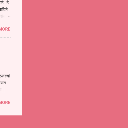
े . हे
ाहिजे
असेल
ा
MORE
होईल .
ने या
 पात्र
ण
ःखी आहे
्रकरणी
्यात
ा
े पोलीस
MORE
ांनी
 त्या
्यातील
ा