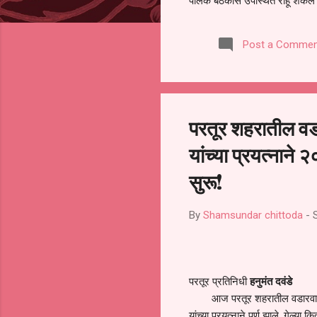
पालक बैठकीस उपस्थित राहू शकले ना
करण्यात आला आहे. यामुळे संबंधित 
समितीची फेरनिवडणूक घेण्यात यावी,
Post a Commen
जालना तसेच तालुका शिक्षण अधिकारी
लक्ष लागले आहे. या न...
परतूर शहरातील वड
यांच्या प्रयत्नाने २
सुरू!
By
Shamsundar chittoda
-
परतूर प्रतिनिधी
हनुमंत दवंडे
आज परतूर शहरातील वडारवाडी परि
यांच्या प्रयत्नाने पूर्ण झाले. गेल्य