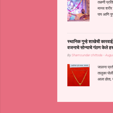
तळणी प्रतिन
मानव शरीर 
पाप आणि पुण
तर तुम्हाला 
शरिराला इंत
चार कुपा या
नरदेहाचा उद
स्थानिक गुन्हे शाखेची कार
शिष्य आनंद
वजनाचे सोन्याचे गंठण केले ह
संत्संगाचे
By
Shamsundar chittoda
-
Augus
या संसारात 
जालना प्रत
तालुका पोल
आला होता, 
गुन्हातील आ
निरीक्षक पं
पथकातील अध
अनुषंगाने द
आरोपी गोपिसि