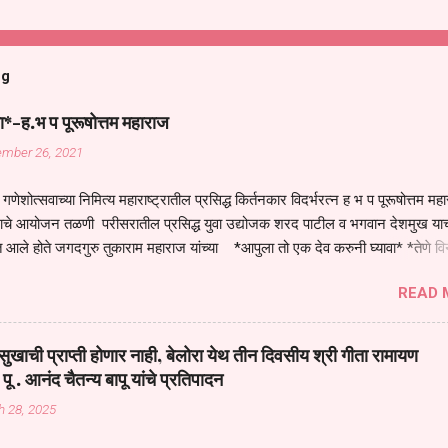
og
ा*-ह.भ प पूरूषोत्तम महाराज
ember 26, 2021
गणेशोत्सवाच्या निमित्य महाराष्ट्रातील प्रसिद्ध किर्तनकार विदर्भरत्न ह भ प पूरूषोत्तम मह
तनाचे आयोजन तळणी परीसरातील प्रसिद्ध युवा उद्योजक शरद पाटील व भगवान देशमुख याच
 आले होते जगदगुरु तुकाराम महाराज यांच्या *आपुला तो एक देव करुनी घ्यावा* *तेणे व
जनीती* *नाही आदी अंती अवसान* या अभंगावर सुंदर निरूपण केले सध्य स्थितीचा काळ ह
READ 
मंडपात बसलेली लोक ही खरच भाग्यवान आहेत कोरोना सारख्या महामारीत आपंण जिवंत आहोत 
असेल तर धार्मीक विचाराचा आधार आपल्याला घ्यावाच लागेल महामारीच्या काळात वारकरी
य स्थितीत मानव जातीची मानसीक अवस्था सक्षम असणे गरजेचे आहे कोरोना ने मानवी ज
ुखाची प्राप्ती होणार नाही, बेलोरा येथ तीन दिवसीय श्री गीता रामायण
पल्या सगळ्याना करून दीली आहे मनुष्याच्या आयुष्यातील नामसाधना ही त्याच्यासाठी खू
 पू . आनंद चैतन्य बापू यांचे प्रतिपादन
ाधना करण्याचा आळस आ...
h 28, 2025