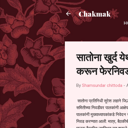
Chakmak
H
सातोना खुर्द य
करून फेरनिवड
By
Shamsundar chittoda
-
सातोना प्रतिनिधी सुरेश लहाने जिल्
समितीच्या निवडीवर पालकांनी आक्षेप
पालकांनी मुख्याध्यापकांकडे निवेद
निवड करण्यात आली. मात्र, बैठकीची 