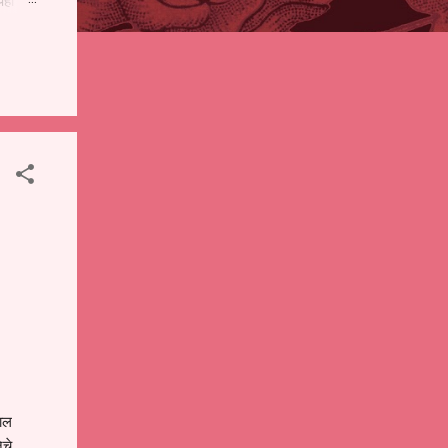
पही
 शालेय
),
ंचे
ाल
ेचे