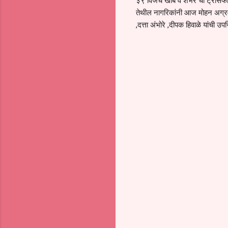
३९ विजेचे खांब व शंभर चा ट्रांसफार्
तेथील नागरिकांनी आज मोहन अग्रवा
,दत्ता अंभोरे ,दीपक हिवाळे यांची 
C
o
m
m
e
n
t
s