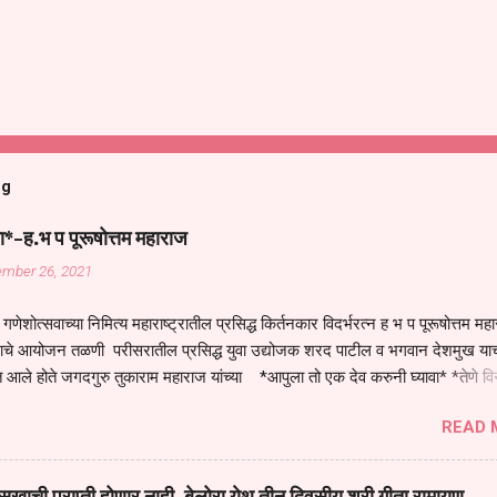
og
ा*-ह.भ प पूरूषोत्तम महाराज
ember 26, 2021
गणेशोत्सवाच्या निमित्य महाराष्ट्रातील प्रसिद्ध किर्तनकार विदर्भरत्न ह भ प पूरूषोत्तम मह
तनाचे आयोजन तळणी परीसरातील प्रसिद्ध युवा उद्योजक शरद पाटील व भगवान देशमुख याच
 आले होते जगदगुरु तुकाराम महाराज यांच्या *आपुला तो एक देव करुनी घ्यावा* *तेणे व
जनीती* *नाही आदी अंती अवसान* या अभंगावर सुंदर निरूपण केले सध्य स्थितीचा काळ ह
READ 
मंडपात बसलेली लोक ही खरच भाग्यवान आहेत कोरोना सारख्या महामारीत आपंण जिवंत आहोत 
असेल तर धार्मीक विचाराचा आधार आपल्याला घ्यावाच लागेल महामारीच्या काळात वारकरी
य स्थितीत मानव जातीची मानसीक अवस्था सक्षम असणे गरजेचे आहे कोरोना ने मानवी ज
ुखाची प्राप्ती होणार नाही, बेलोरा येथ तीन दिवसीय श्री गीता रामायण