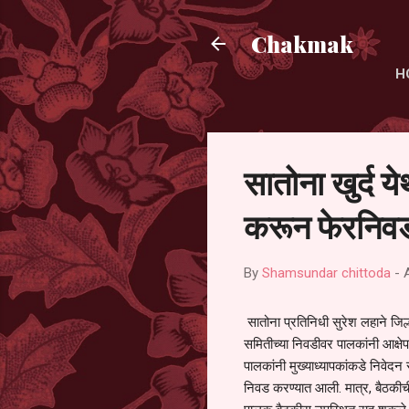
Chakmak
H
सातोना खुर्द य
करून फेरनिवड
By
Shamsundar chittoda
-
सातोना प्रतिनिधी सुरेश लहाने जिल्
समितीच्या निवडीवर पालकांनी आक्षेप
पालकांनी मुख्याध्यापकांकडे निवेद
निवड करण्यात आली. मात्र, बैठकीची 