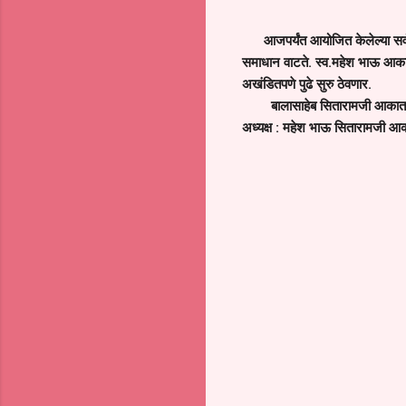
आजपर्यंत आयोजित केलेल्या सर्
समाधान वाटते. स्व.महेश भाऊ आकात
अखंडितपणे पुढे सुरु ठेवणार.
बालासाहेब सितारामजी आकात
अध्यक्ष : महेश भाऊ सितारामजी आ
C
o
m
m
e
n
t
s