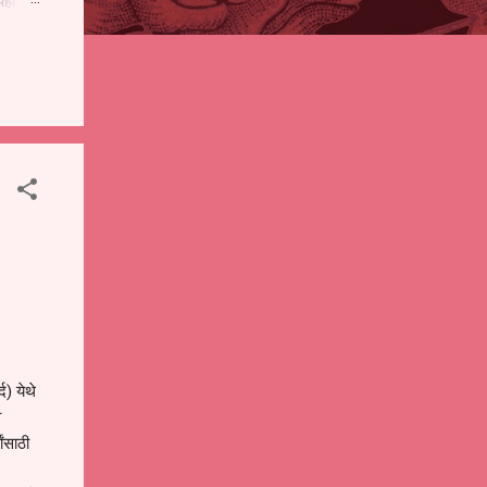
पही
 शालेय
),
ंचे
द) येथे
व
ांसाठी