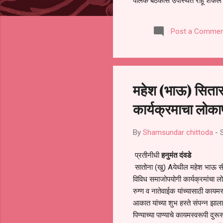
पालक बैठकीस उपस्थित राहू शकले ना
करण्यात आला आहे. यामुळे संबंधित 
समितीची फेरनिवडणूक घेण्यात यावी,
Post a Commen
जालना तसेच तालुका शिक्षण अधिकारी
लक्ष लागले आहे. या न...
महेश (भाऊ) सितार
कार्यक्रमाचा लोकार्
By
Shamsundar chittoda
-
प्रतीनीधी
हनुमंत दंवडे
सातोना (खु) Aयेथील महेश भाऊ सीत
विविध समाजोपयोगी कार्यक्रमांचा लोका
रुग्ण व नातेवाईक यांच्यासाठी काय
आकात यांच्या शुभ हस्ते संपन्न झाला. 
पिण्याच्या पाण्याचे कायमस्वरूपी दु