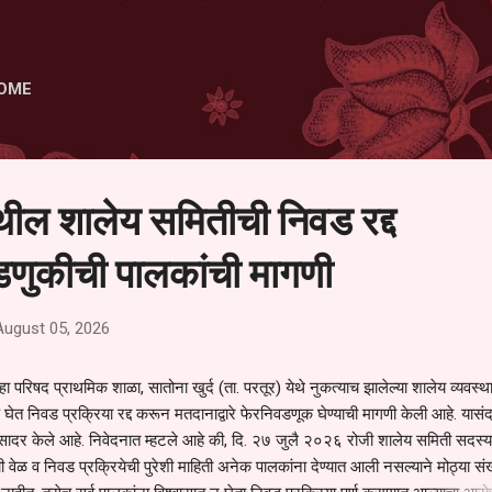
Skip to main content
OME
ेथील शालेय समितीची निवड रद्द
णुकीची पालकांची मागणी
August 05, 2026
हा परिषद प्राथमिक शाळा, सातोना खुर्द (ता. परतूर) येथे नुकत्याच झालेल्या शालेय व्यवस्
 घेत निवड प्रक्रिया रद्द करून मतदानाद्वारे फेरनिवडणूक घेण्याची मागणी केली आहे. यासंदर
न सादर केले आहे. निवेदनात म्हटले आहे की, दि. २७ जुलै २०२६ रोजी शालेय समिती सदस्या
वेळ व निवड प्रक्रियेची पुरेशी माहिती अनेक पालकांना देण्यात आली नसल्याने मोठ्या संख्