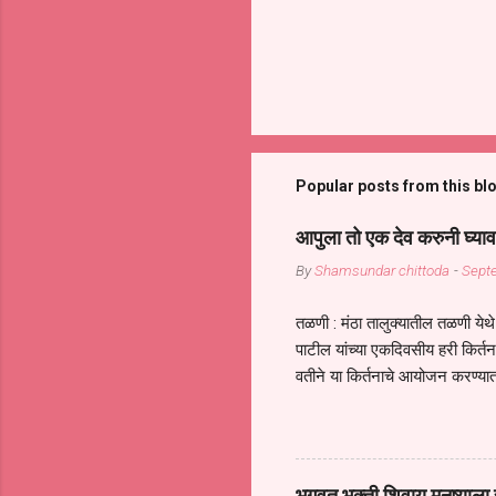
Popular posts from this bl
आपुला तो एक देव करुनी घ्याव
By
Shamsundar chittoda
-
Sept
तळणी : मंठा तालुक्यातील तळणी येथे 
पाटील यांच्या एकदिवसीय हरी किर्
वतीने या किर्तनाचे आयोजन करण्यात
सुख नोहे* *येरती माईक दुःखाची 
जातीच्या परीक्षेचा काळ आहे धर्म
महामारीतून जर आपल्याला वाचायचे 
सप्रदायच खूप मोठा आधार आहे सध्
भगवत भक्ती शिवाय मनुष्याला स