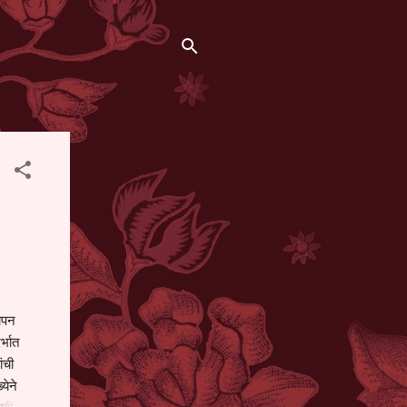
थापन
्भात
ंची
येने