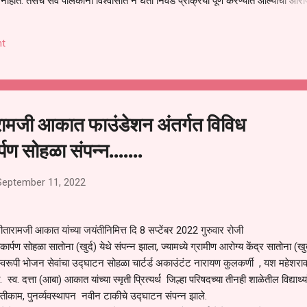
हीत. तसेच सर्व पालकांना विश्वासात न घेता निवड प्रक्रिया पूर्ण करण्यात आल्याचा आरो
निवड अमान्य करून ती रद्द करण्यात यावी आणि सर्व पालकांच्या उपस्थितीत मतदान पद्धतीने
 अशी मागणी पालकांनी केली आहे. या निवेदनाच्या प्रती जिल्हा शिक्षण अधिकारी (प्राथमिक
t
, परतूर यांनाही पाठविण्यात आल्या असून प्रशासन याबाबत काय निर्णय घेते, याकडे पालका
ामजी आकात फाउंडेशन अंतर्गत विविध
पण सोहळा संपन्न.......
September 11, 2022
ारामजी आकात यांच्या जयंतीनिमित्त दि 8 सप्टेंबर 2022 गुरुवार रोजी
र्पण सोहळा सातोना (खुर्द) येथे संपन्न झाला, ज्यामध्ये ग्रामीण आरोग्य केंद्र सातोना (खुर्
मस्वरूपी भोजन सेवांचा उद्घाटन सोहळा चार्टर्ड अकाउंटंट नारायण कुलकर्णी , यश महेशरा
स्व. दत्ता (आबा) आकात यांच्या स्मृती प्रित्यर्थ जिल्हा परिषदच्या तीनही शाळेतील विद्यार्थ्य
रूस्तीकाम, पुनर्व्यवस्थापन नवीन टाकीचे उद्घाटन संपन्न झाले.