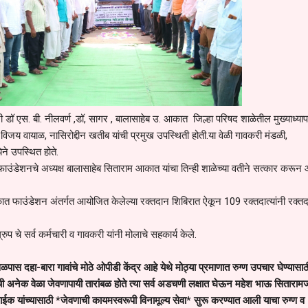
. बी. नीलवर्ण ,डॉ, सागर , बालासाहेब उ. आकात जिल्हा परिषद शाळेतील मुख्याध्या
विजय वायाळ, नासिरोद्दीन खतीब यांची प्रमुख उपस्थिती होती.या वेळी गावकरी मंडळी,
ने उपस्थित होते.
उंडेशनचे अध्यक्ष बालासाहेब सिताराम आकात यांचा तिन्ही शाळेच्या वतीने सत्कार करून
 फाउंडेशन अंतर्गत आयोजित केलेल्या रक्तदान शिबिरात ऐकून 109 रक्तदात्यांनी रक्त
ुप चे सर्व कर्मचारी व गावकरी यांनी मोलाचे सहकार्य केले.
वळपास दहा-बारा गावांचे मोठे ओपीडी केंद्र आहे येथे मोठ्या प्रमाणात रुग्ण उपचार घेण्यासाठ
ंची अनेक वेळा जेवणापायी तारांबळ होते त्या सर्व अडचणी लक्षात घेऊन महेश भाऊ सिताराम
ाईक यांच्यासाठी *जेवणाची कायमस्वरूपी विनामूल्य सेवा* सुरू करण्यात आली याचा रुग्ण व