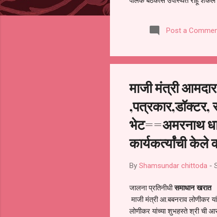
पालक बैठकीस उपस्थित राहू शकले ना
करण्यात आला आहे. यामुळे संबंधित 
समितीची फेरनिवडणूक घेण्यात यावी,
Post a Commen
जालना तसेच तालुका शिक्षण अधिकारी
लक्ष लागले आहे. या न...
माजी मंत्री आमद
,पत्रकार,डॉक्टर, 
भेट==अमरनाथ धाम 
कार्यकर्त्यांची केले
By
Shamsundar chittoda
-
जालना प्रतिनीधी
समाधान खरात
माजी मंत्री आ.बबनराव लोणीकर या
लोणीकर यांच्या शुभहस्ते श्री ची आ