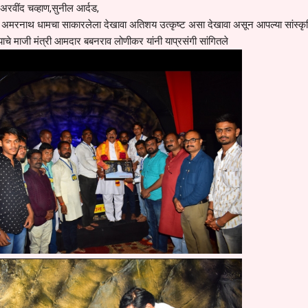
 अरवींद चव्हाण,सुनील आर्दड,
षी अमरनाथ धामचा साकारलेला देखावा अतिशय उत्कृष्ट असा देखावा असून आपल्या सांस्क
े माजी मंत्री आमदार बबनराव लोणीकर यांनी याप्रसंगी सांगितले