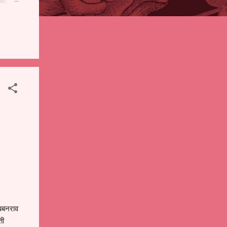
पही
 शालेय
),
ंचे
 बबनराव
ती