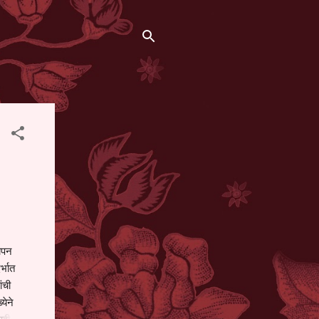
थापन
्भात
ंची
येने