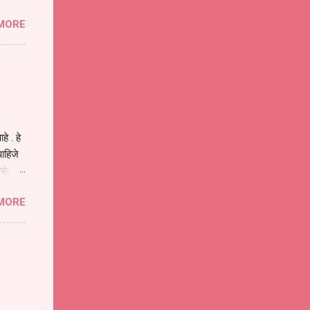
ा मानव
MORE
या
ीवनातील
प मोठा
े . हे
ाहिजे
असेल
ा
MORE
होईल .
ने या
 पात्र
ण
ःखी आहे