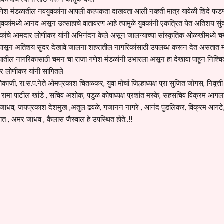
ये गणेश मंडळातील नवयुवकांना आपली कल्पकता दाखवता आली नव्हती मात्र यावेळी शिंदे फ
े युवकांमध्ये आनंद असून उत्साहाचे वातावरण आहे त्यामुळे युवकांनी एकत्रित येत अतिशय सुं
युवकांचे आमदार लोणीकर यांनी अभिनंदन केले असून जालन्याच्या सांस्कृतिक ओळखीमध्ये 
र्षापासून अतिशय सुंदर देखावे जालना शहरातील नागरिकांसाठी उपलब्ध करून देत असतात म
यातील नागरिकांसाठी चमन चा राजा गणेश मंडळांनी उभारला असून हा देखावा पाहून निश्च
र लोणीकर यांनी सांगितले
र धोकाजी, रा.स.प.नेते ओमप्रकाश चितळकर, युवा मोर्चा जिल्हाध्यक्ष प्रा सुजित जोगस, निवृत्ती
यक्ष रामा पाटील खांडे , सचिव अशोक, पडुळ कोषाध्यक्ष प्रशांत मस्के, सहसचिव विक्रम आगला
वीण जाधव, जयप्रकाश देशमुख ,अतुल ढवळे, गजानन नागरे , आनंद पुंडलिकर, विक्रम आगट
त , अमर जाधव , कैलास जैस्वाल हे उपस्थित होते..!!