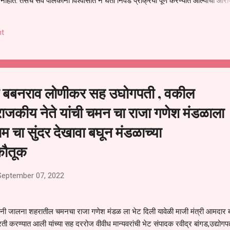
हीत. तसेच सर्व पालकांना विश्वासात न घेता निवड प्रक्रिया पूर्ण करण्यात आल्याचा आरो
निवड अमान्य करून ती रद्द करण्यात यावी आणि सर्व पालकांच्या उपस्थितीत मतदान पद्धतीने
 अशी मागणी पालकांनी केली आहे. या निवेदनाच्या प्रती जिल्हा शिक्षण अधिकारी (प्राथमिक
t
, परतूर यांनाही पाठविण्यात आल्या असून प्रशासन याबाबत काय निर्णय घेते, याकडे पालका
ार बबनराव लोणीकर सह उघोगपती , वकील
राजकीय नेते यांची चमन चा राजा गणेश मंडळाला
चा सुंदर देखावा बघून मंडळाच्या
 कौतूक
September 07, 2022
ंनी जालना शहरातील चमनचा राजा गणेश मंडळ ला भेट दिली यावेळी माजी मंत्री आमदार
रती करण्यात आली यांच्या सह दररोज वीवीध मान्यवरांची भेट संपादक रवीद्र बांगड,उद्योगप