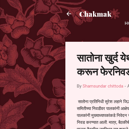
Chakmak
H
सातोना खुर्द य
करून फेरनिवड
By
Shamsundar chittoda
-
सातोना प्रतिनिधी सुरेश लहाने जिल्
समितीच्या निवडीवर पालकांनी आक्षेप
पालकांनी मुख्याध्यापकांकडे निवेद
निवड करण्यात आली. मात्र, बैठकीची 