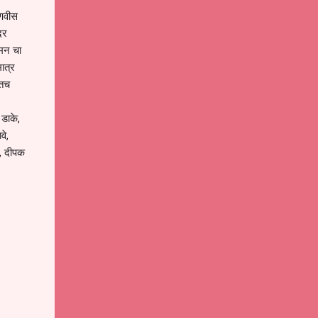
डणवीस
दर
चमन चा
ात्र
ितच
 डाके,
वे,
े, दीपक