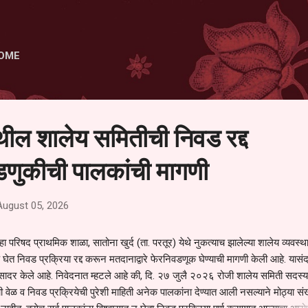
Skip to main content
OME
ेथील शालेय समितीची निवड रद्द
णुकीची पालकांची मागणी
August 05, 2026
हा परिषद प्राथमिक शाळा, सातोना खुर्द (ता. परतूर) येथे नुकत्याच झालेल्या शालेय व्यवस्
 घेत निवड प्रक्रिया रद्द करून मतदानाद्वारे फेरनिवडणूक घेण्याची मागणी केली आहे. यासंदर
न सादर केले आहे. निवेदनात म्हटले आहे की, दि. २७ जुलै २०२६ रोजी शालेय समिती सदस्या
वेळ व निवड प्रक्रियेची पुरेशी माहिती अनेक पालकांना देण्यात आली नसल्याने मोठ्या संख्