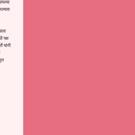
ापल्या
असल्यास
याला
ी पक्ष
े यांनी
ड
हूल