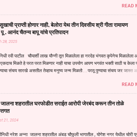
READ 
मंडपात बसलेली लोक ही खरच भाग्यवान आहेत कोरोना सारख्या महामारीत आपंण जिवंत आहोत 
असेल तर धार्मीक विचाराचा आधार आपल्याला घ्यावाच लागेल महामारीच्या काळात वारकरी
य स्थितीत मानव जातीची मानसीक अवस्था सक्षम असणे गरजेचे आहे कोरोना ने मानवी ज
ुखाची प्राप्ती होणार नाही, बेलोरा येथ तीन दिवसीय श्री गीता रामायण
पल्या सगळ्याना करून दीली आहे मनुष्याच्या आयुष्यातील नामसाधना ही त्याच्यासाठी खू
 पू . आनंद चैतन्य बापू यांचे प्रतिपादन
ाधना करण्याचा आळस आ...
h 28, 2025
िधी रवी पाटील चौयार्शी लाख यौन्नी तून मिळालेला हा नरदेह भंगवत कृपेनेच मिळालेला आह
एकदाच मिळते हे परत परत मिळणार नाही याचा उपयोग आपण भगवंत भक्ती साठी च केला प
्याचा संचय सारखे असतील तेव्हाच मनुष्य जन्म मिळतो . . परतू पुण्याचा संचय जर जास्त 
स्वर्गातील देवत्व प्राप्त झाल्याशिवाय राहणार नाही . मानव शरीर हे हिर्यापेक्षा अनमोल आहे त्य
READ 
र सुंगधाचे व्यसन लागण्यापेक्षा भगवत भंक्ती चे व व्यसन लावा म्हणजे या नरदेहाचा उपयोग 
 मनुष्यावर होत असतात यापैकी भगवत कृपा ही पुण्यवानालाच होत असते . भगवंताच्या भजना
्धार होतो गरज आहे त्याला मनापासून आळवण्याची असे प्रतिपादन प पू चेतन्य बापू याचे कृपा
वाई जालना शहरातील घरफोडीत सराईत आरोपी जेरबंद करून तीन तोळे
 चैतन्य बापू यांनी तळणी येथून जवळच असलेल्या बेलोरा येथे केले तीन दिवसीय गीतारामाय
स्तगत
 आयोजन करण्यात आले आहे . या कलयुगात प्रत्येक मनुष्य दुःखी आहे थोडे थोडे सगळेच दु
t 21, 2024
तुम्हाला कोणीच सुखी नजरेला येणार नाही . धनाने सुखी असतील पण शरीर व्याधी...
ीनिधी नरेश अन्ना जालना शहरातील अंबड चौफुली भागातील , योगेश नगर येथील चोरी प