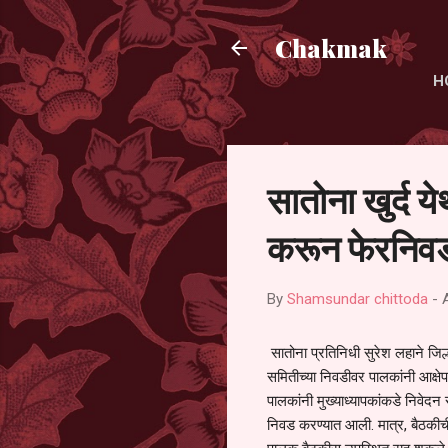
Chakmak
H
सातोना खुर्द य
करून फेरनिवड
By
Shamsundar chittoda
-
सातोना प्रतिनिधी सुरेश लहाने जिल्
समितीच्या निवडीवर पालकांनी आक्षेप
पालकांनी मुख्याध्यापकांकडे निवेद
निवड करण्यात आली. मात्र, बैठकीची 