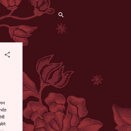
थापन
्भात
ंची
येने