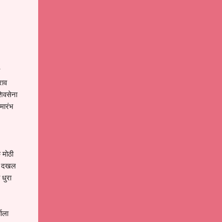
राव
शिवसेना
मारंभ
 मोठी
ाचे दखल
 धुरा
याला