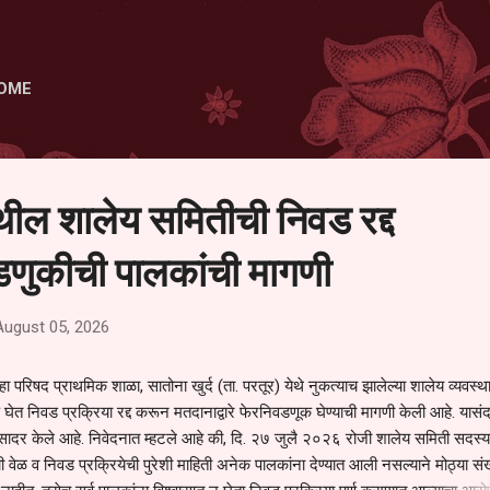
Skip to main content
OME
ेथील शालेय समितीची निवड रद्द
णुकीची पालकांची मागणी
August 05, 2026
हा परिषद प्राथमिक शाळा, सातोना खुर्द (ता. परतूर) येथे नुकत्याच झालेल्या शालेय व्यवस्
 घेत निवड प्रक्रिया रद्द करून मतदानाद्वारे फेरनिवडणूक घेण्याची मागणी केली आहे. यासंदर
न सादर केले आहे. निवेदनात म्हटले आहे की, दि. २७ जुलै २०२६ रोजी शालेय समिती सदस्या
वेळ व निवड प्रक्रियेची पुरेशी माहिती अनेक पालकांना देण्यात आली नसल्याने मोठ्या संख्