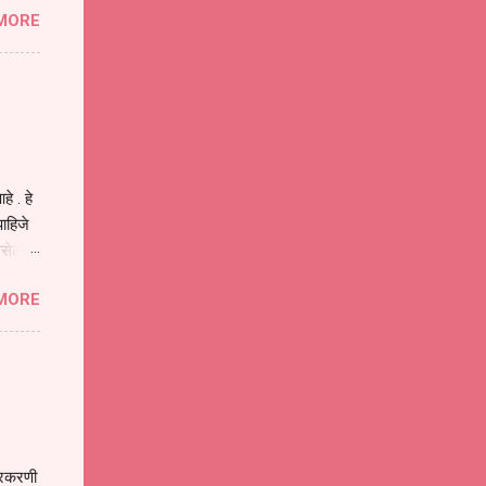
MORE
या
ीवनातील
प मोठा
े . हे
ाहिजे
असेल
ा
MORE
होईल .
ने या
 पात्र
ण
ःखी आहे
्रकरणी