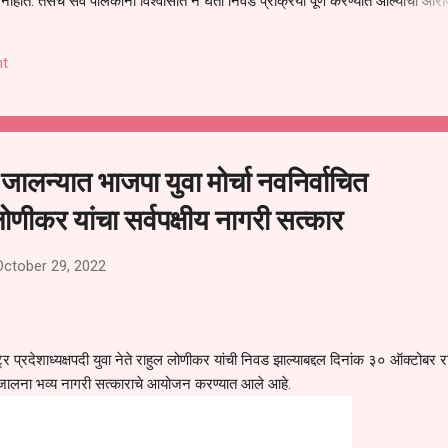
हीत. तसेच सर्व पालकांना विश्वासात न घेता निवड प्रक्रिया पूर्ण करण्यात आल्याचा आरो
निवड अमान्य करून ती रद्द करण्यात यावी आणि सर्व पालकांच्या उपस्थितीत मतदान पद्धतीने
 अशी मागणी पालकांनी केली आहे. या निवेदनाच्या प्रती जिल्हा शिक्षण अधिकारी (प्राथमिक
t
, परतूर यांनाही पाठविण्यात आल्या असून प्रशासन याबाबत काय निर्णय घेते, याकडे पालका
ालन्यात भाजपा युवा मोर्चा नवनिर्वाचित
 लोणीकर यांचा सर्वपक्षीय नागरी सत्कार
October 29, 2022
्ट्र प्रदेशाध्यक्षपदी युवा नेते राहुल लोणीकर यांची निवड झाल्याबद्दल दिनांक ३० ऑक्टोबर 
्सी जालना भव्य नागरी सत्काराचे आयोजन करण्यात आले आहे.