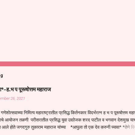
og
ा*-ह.भ प पूरूषोत्तम महाराज
ember 26, 2021
गणेशोत्सवाच्या निमित्य महाराष्ट्रातील प्रसिद्ध किर्तनकार विदर्भरत्न ह भ प पूरूषोत्तम मह
तनाचे आयोजन तळणी परीसरातील प्रसिद्ध युवा उद्योजक शरद पाटील व भगवान देशमुख याच
 आले होते जगदगुरु तुकाराम महाराज यांच्या *आपुला तो एक देव करुनी घ्यावा* *तेणे व
जनीती* *नाही आदी अंती अवसान* या अभंगावर सुंदर निरूपण केले सध्य स्थितीचा काळ ह