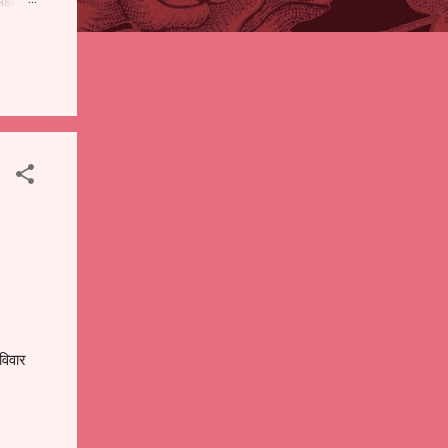
पही
 शालेय
),
ंचे
रविवार