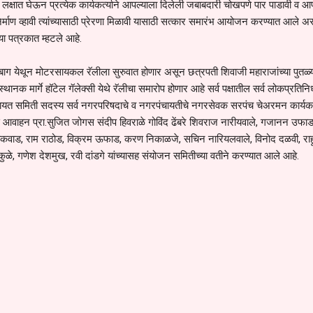
 लक्षात घेऊन प्रत्येक कार्यकर्त्याने आपल्याला दिलेली जबाबदारी चोखपणे पार पाडावी व आप
ी निर्माण व्हावी त्यांच्यासाठी प्रेरणा मिळावी यासाठी सत्कार समारंभ आयोजन करण्यात आले 
्या पत्रकात म्हटले आहे.
ाग येथून मोटरसायकल रॅलीला सुरुवात होणार असून छत्रपती शिवाजी महाराजांच्या पुतळ्
थानक मार्गे हॉटेल गॅलेक्सी येथे रॅलीचा समारोप होणार आहे सर्व पक्षातील सर्व लोकप्रतिनिध
चायत समिती सदस्य सर्व नगरपरिषदाचे व नगरपंचायतीचे नगरसेवक सरपंच चेअरमन कार्यकर्त
े आवाहन प्रा.सुजित जोगस संदीप हिवराळे गोविंद ढेंबरे शिवराज नारीयवाले, गजानन उफा
ायकवाड, राम राठोड, विक्रम ऊफाड, करण निकाळजे, सचिन नारियलवाले, विनोद दळवी, रा
कुळे, गणेश देशमुख, रवी दांडगे यांच्यासह संयोजन समितीच्या वतीने करण्यात आले आहे.