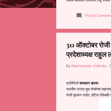
पालक बैठकीस उपस्थित राहू शकले ना
करण्यात आला आहे. यामुळे संबंधित 
समितीची फेरनिवडणूक घेण्यात यावी,
Post a Commen
जालना तसेच तालुका शिक्षण अधिकारी
लक्ष लागले आहे. या न...
30 ऑक्टोबर रोजी ज
प्रदेशाध्यक्ष राहुल
By
Shamsundar chittoda
-
प्रतिनिधी
समाधान खरात
भारतीय जनता युवा मोर्चाच्या महाराष
रोजी वृंदावन गार्डन, हॉटेल गॅलेक