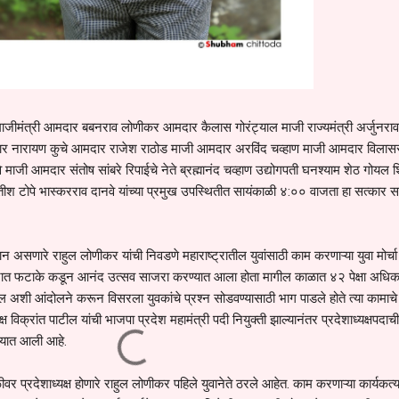
वे माजीमंत्री आमदार बबनराव लोणीकर आमदार कैलास गोरंट्याल माजी राज्यमंत्री अर्जुनराव
 नारायण कुचे आमदार राजेश राठोड माजी आमदार अरविंद चव्हाण माजी आमदार विलास
माजी आमदार संतोष सांबरे रिपाईचे नेते ब्रह्मानंद चव्हाण उद्योगपती घनश्याम शेठ गोयल 
ीश टोपे भास्करराव दानवे यांच्या प्रमुख उपस्थितीत सायंकाळी ४:०० वाजता हा सत्कार स
ान असणारे राहुल लोणीकर यांची निवडणे महाराष्ट्रातील युवांसाठी काम करणाऱ्या युवा मोर्चा
्हाभरात फटाके कडून आनंद उत्सव साजरा करण्यात आला होता मागील काळात ४२ पेक्षा अधिक
न येथील अशी आंदोलने करून विसरला युवकांचे प्रश्न सोडवण्यासाठी भाग पाडले होते त्या काम
यक्ष विक्रांत पाटील यांची भाजपा प्रदेश महामंत्री पदी नियुक्ती झाल्यानंतर प्रदेशाध्यक्षपदाची
ण्यात आली आहे.
तळीवर प्रदेशाध्यक्ष होणारे राहुल लोणीकर पहिले युवानेते ठरले आहेत. काम करणाऱ्या कार्यकर्त्