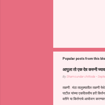
Popular posts from this bl
आपुला तो एक देव करुनी घ्याव
By
Shamsundar chittoda
-
Sept
तळणी : मंठा तालुक्यातील तळणी येथे 
पाटील यांच्या एकदिवसीय हरी किर्
वतीने या किर्तनाचे आयोजन करण्यात
सुख नोहे* *येरती माईक दुःखाची 