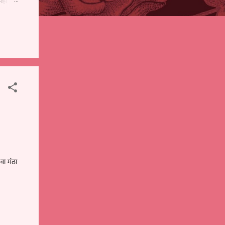
पही
 शालेय
),
ंचे
वा मंठा