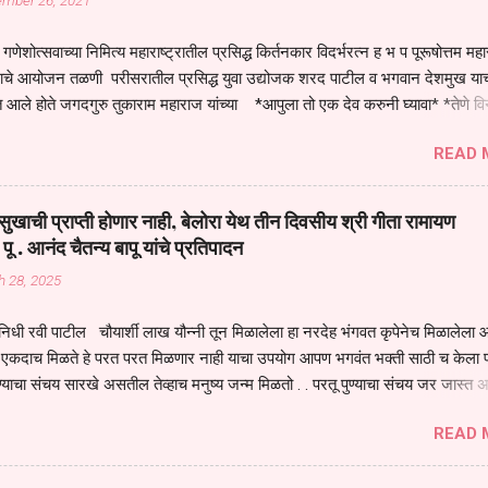
ember 26, 2021
गणेशोत्सवाच्या निमित्य महाराष्ट्रातील प्रसिद्ध किर्तनकार विदर्भरत्न ह भ प पूरूषोत्तम मह
तनाचे आयोजन तळणी परीसरातील प्रसिद्ध युवा उद्योजक शरद पाटील व भगवान देशमुख याच
 आले होते जगदगुरु तुकाराम महाराज यांच्या *आपुला तो एक देव करुनी घ्यावा* *तेणे व
जनीती* *नाही आदी अंती अवसान* या अभंगावर सुंदर निरूपण केले सध्य स्थितीचा काळ ह
READ 
मंडपात बसलेली लोक ही खरच भाग्यवान आहेत कोरोना सारख्या महामारीत आपंण जिवंत आहोत 
असेल तर धार्मीक विचाराचा आधार आपल्याला घ्यावाच लागेल महामारीच्या काळात वारकरी
य स्थितीत मानव जातीची मानसीक अवस्था सक्षम असणे गरजेचे आहे कोरोना ने मानवी ज
ुखाची प्राप्ती होणार नाही, बेलोरा येथ तीन दिवसीय श्री गीता रामायण
पल्या सगळ्याना करून दीली आहे मनुष्याच्या आयुष्यातील नामसाधना ही त्याच्यासाठी खू
 पू . आनंद चैतन्य बापू यांचे प्रतिपादन
ाधना करण्याचा आळस आ...
h 28, 2025
िधी रवी पाटील चौयार्शी लाख यौन्नी तून मिळालेला हा नरदेह भंगवत कृपेनेच मिळालेला आह
एकदाच मिळते हे परत परत मिळणार नाही याचा उपयोग आपण भगवंत भक्ती साठी च केला प
्याचा संचय सारखे असतील तेव्हाच मनुष्य जन्म मिळतो . . परतू पुण्याचा संचय जर जास्त 
स्वर्गातील देवत्व प्राप्त झाल्याशिवाय राहणार नाही . मानव शरीर हे हिर्यापेक्षा अनमोल आहे त्य
READ 
र सुंगधाचे व्यसन लागण्यापेक्षा भगवत भंक्ती चे व व्यसन लावा म्हणजे या नरदेहाचा उपयोग 
 मनुष्यावर होत असतात यापैकी भगवत कृपा ही पुण्यवानालाच होत असते . भगवंताच्या भजना