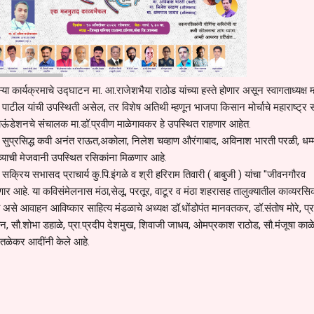
या कार्यक्रमाचे उद्घाटन मा. आ.राजेशभैया राठोड यांच्या हस्ते होणार असून स्वागताध्यक्ष म
डे पाटील यांची उपस्थिती असेल, तर विशेष अतिथी म्हणून भाजपा किसान मोर्चाचे महाराष्ट्र
ाऊंडेशनचे संचालक मा.डॉ.प्रवीण माळेगावकर हे उपस्थित राहणार आहेत.
सुप्रसिद्ध कवी अनंत राऊत,अकोला, निलेश चव्हाण औरंगाबाद, अविनाश भारती परळी, धम
व्याची मेजवानी उपस्थित रसिकांना मिळणार आहे.
सक्रिय सभासद प्राचार्य कु.पि.इंगळे व श्री हरिराम तिवारी ( बाबुजी ) यांचा "जीवनगौरव
ार आहे. या कविसंमेलनास मंठा,सेलू, परतूर, वाटूर व मंठा शहरासह तालुक्यातील काव्यरसिक
 असे आवाहन आविष्कार साहित्य मंडळाचे अध्यक्ष डॉ.धोंडोपंत मानवतकर, डॉ.संतोष मोरे, प्रा
, सौ.शोभा डहाळे, प्रा.प्रदीप देशमुख, शिवाजी जाधव, ओमप्रकाश राठोड, सौ.मंजूषा काळे
तळेकर आदींनी केले आहे.