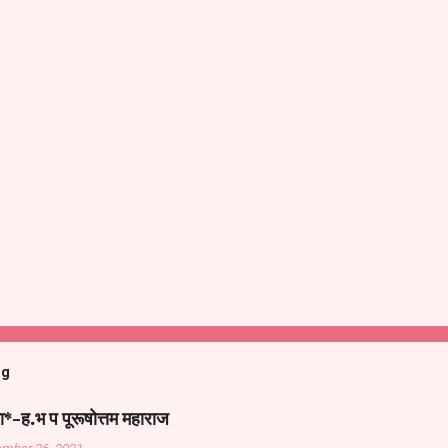
og
ा*-ह.भ प पूरूषोत्तम महाराज