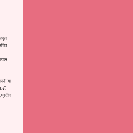
्हणून
 सचिव
्मपाल
ांनी या
.डॉ,
,प्रदीप