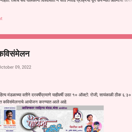
हीत. तसेच सर्व पालकांना विश्वासात न घेता निवड प्रक्रिया पूर्ण करण्यात आल्याचा आरो
निवड अमान्य करून ती रद्द करण्यात यावी आणि सर्व पालकांच्या उपस्थितीत मतदान पद्धतीने
 अशी मागणी पालकांनी केली आहे. या निवेदनाच्या प्रती जिल्हा शिक्षण अधिकारी (प्राथमिक
t
, परतूर यांनाही पाठविण्यात आल्या असून प्रशासन याबाबत काय निर्णय घेते, याकडे पालका
 कविसंमेलन
October 09, 2022
 मंडळाच्या वतीने दरवर्षीप्रमाणे याहीवर्षी उद्या १० ऑक्टो. रोजी, सायंकाळी ठीक ६:३० 
ांतर्गत कविसंमेलनाचे आयोजन करण्यात आले आहे.