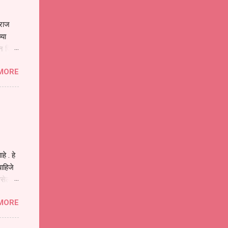
ाराज
्या
िन जिवा
ा मानव
MORE
या
ीवनातील
प मोठा
े . हे
ाहिजे
असेल
ा
MORE
होईल .
ने या