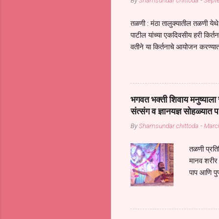
By
Shamsundar chittoda
-
Sept
तळणी : मंठा तालुक्यातील तळणी येथे 
पाटील यांच्या एकदिवसीय हरी किर्
वतीने या किर्तनाचे आयोजन करण्यात
सुख नोहे* *येरती माईक दुःखाची 
जातीच्या परीक्षेचा काळ आहे धर्म
महामारीतून जर आपल्याला वाचायचे 
सप्रदायच खूप मोठा आधार आहे सध्
भगवत भक्ती शिवाय मनुष्याला स
गरजा कीती कमी आहेत यांची जाणीव आ
संत्संग व ज्ञानयज्ञ सोहळ्यात प
आधार असते परतू आज काल तीच स
By
Shamsundar chittoda
-
Marc
तळणी प्रतिन
मानव शरीर 
पाप आणि पुण
तर तुम्हाला 
शरिराला इंत
चार कुपा या