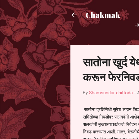
Chakmak
H
सातोना खुर्द य
करून फेरनिवड
By
Shamsundar chittoda
-
सातोना प्रतिनिधी सुरेश लहाने जिल्
समितीच्या निवडीवर पालकांनी आक्षेप
पालकांनी मुख्याध्यापकांकडे निवेद
निवड करण्यात आली. मात्र, बैठकीची 