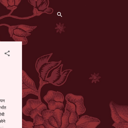
थापन
्भात
ंची
येने