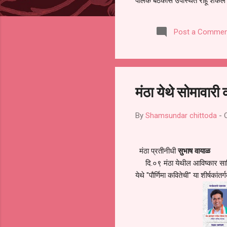
पालक बैठकीस उपस्थित राहू शकले ना
करण्यात आला आहे. यामुळे संबंधित 
समितीची फेरनिवडणूक घेण्यात यावी,
Post a Commen
जालना तसेच तालुका शिक्षण अधिकारी
लक्ष लागले आहे. या न...
मंठा येथे सोमावारी
By
Shamsundar chittoda
-
मंठा प्रतीनीधी
सुभाष वायाळ
दि.०९ मंठा येथील आविष्कार साहित्य
येथे "पौर्णिमा कवितेची" या शीर्षक