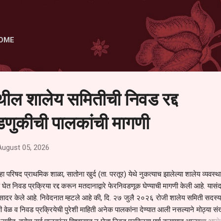
Skip to main content
OME
ेथील शालेय समितीची निवड रद्द
णुकीची पालकांची मागणी
August 05, 2026
हा परिषद प्राथमिक शाळा, सातोना खुर्द (ता. परतूर) येथे नुकत्याच झालेल्या शालेय व्यवस्
 घेत निवड प्रक्रिया रद्द करून मतदानाद्वारे फेरनिवडणूक घेण्याची मागणी केली आहे. यासंदर
न सादर केले आहे. निवेदनात म्हटले आहे की, दि. २७ जुलै २०२६ रोजी शालेय समिती सदस्या
वेळ व निवड प्रक्रियेची पुरेशी माहिती अनेक पालकांना देण्यात आली नसल्याने मोठ्या संख्