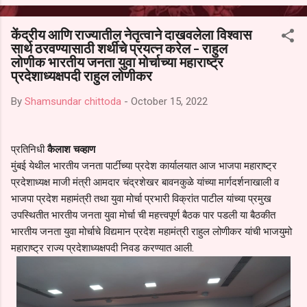
आल्याचा आरोपही करण्यात आला आहे. यामुळे संबंधित निवड अमान्य करून ती रद्द
करण्यात यावी आणि सर्व पालकांच्या उपस्थितीत मतदान पद्धतीने शालेय समितीची
केंद्रीय आणि राज्यातील नेतृत्वाने दाखवलेला विश्वास
फेरनिवडणूक घेण्यात यावी, अशी मागणी पालकांनी केली आहे. या निवेदनाच्या प्रती
सार्थ ठरवण्यासाठी शर्थीचे प्रयत्न करेल - राहुल
जिल्हा शिक्षण अधिकारी (प्राथमिक), जालना तसेच तालुका शिक्षण अधिकारी,
लोणीक भारतीय जनता युवा मोर्चाच्या महाराष्ट्र
परतूर यांनाही पाठविण्यात आल्या असून प्रशासन याबाबत काय निर्णय घेते, याकडे
प्रदेशाध्यक्षपदी राहुल लोणीकर
पालकांचे लक्ष लागले आहे. या न...
By
Shamsundar chittoda
-
October 15, 2022
प्रतिनिधी
कैलाश चव्हाण
मुंबई येथील भारतीय जनता पार्टीच्या प्रदेश कार्यालयात आज भाजपा महाराष्ट्र
प्रदेशाध्यक्ष माजी मंत्री आमदार चंद्रशेखर बावनकुळे यांच्या मार्गदर्शनाखाली व
भाजपा प्रदेश महामंत्री तथा युवा मोर्चा प्रभारी विक्रांत पाटील यांच्या प्रमुख
उपस्थितीत भारतीय जनता युवा मोर्चा ची महत्त्वपूर्ण बैठक पार पडली या बैठकीत
भारतीय जनता युवा मोर्चाचे विद्यमान प्रदेश महामंत्री राहुल लोणीकर यांची भाजयुमो
महाराष्ट्र राज्य प्रदेशाध्यक्षपदी निवड करण्यात आली.