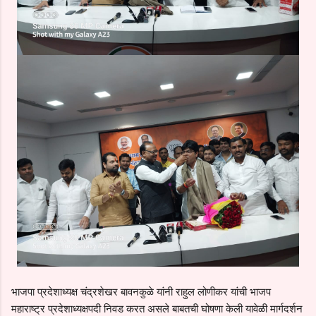
भाजपा प्रदेशाध्यक्ष चंद्रशेखर बावनकुळे यांनी राहुल लोणीकर यांची भाजप
महाराष्ट्र प्रदेशाध्यक्षपदी निवड करत असले बाबतची घोषणा केली यावेळी मार्गदर्शन