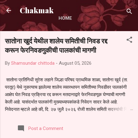
Skip to main content
Chakmak
HOME
सातोना खुर्द येथील शालेय समितीची निवड रद्द
करून फेरनिवडणुकीची पालकांची मागणी
By
Shamsundar chittoda
-
August 05, 2026
सातोना प्रतिनिधी सुरेश लहाने जिल्हा परिषद प्राथमिक शाळा, सातोना खुर्द (ता.
परतूर) येथे नुकत्याच झालेल्या शालेय व्यवस्थापन समितीच्या निवडीवर पालकांनी
आक्षेप घेत निवड प्रक्रिया रद्द करून मतदानाद्वारे फेरनिवडणूक घेण्याची मागणी
केली आहे. यासंदर्भात पालकांनी मुख्याध्यापकांकडे निवेदन सादर केले आहे.
निवेदनात म्हटले आहे की, दि. २७ जुलै २०२६ रोजी शालेय समिती सदस्यांची निवड
करण्यात आली. मात्र, बैठकीची वेळ व निवड प्रक्रियेची पुरेशी माहिती अनेक
पालकांना देण्यात आली नसल्याने मोठ्या संख्येने पालक बैठकीस उपस्थित राहू शकले
Post a Comment
नाहीत. तसेच सर्व पालकांना विश्वासात न घेता निवड प्रक्रिया पूर्ण करण्यात