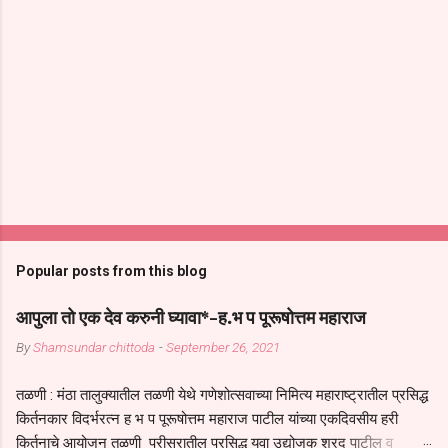
Popular posts from this blog
आपुला तो एक देव करुनी घ्यावा*-ह.भ प पूरूषोत्तम महाराज
By
Shamsundar chittoda
-
September 26, 2021
तळणी : मंठा तालुक्यातील तळणी येथे गणेशोत्सवाच्या निमित्य महाराष्ट्रातील प्रसिद्ध
किर्तनकार विदर्भरत्न ह भ प पूरूषोत्तम महाराज पाटील यांच्या एकदिवसीय हरी
किर्तनाचे आयोजन तळणी परीसरातील प्रसिद्ध युवा उद्योजक शरद पाटील व