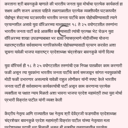
करताना श्री बावनकुळे म्हणाले की भारतीय जनता युवा मोर्चाचा प्रत्येक कार्यकर्ता हा
सक्षम आणि सजग असला पाहिजे तळागाळातील प्रत्येक व्यक्तीपर्यंत घटकापर्यंत
पोहोचून शेवटच्या घटकापर्यंत भारतीय जनता पार्टीचे काम पोहोचविण्यासाठी त्याने
प्रयत्नशील असावे युवा वॉरिअरच्या माध्यमातून १८ ते २५ वयोगटातील तरुणांना
भारतीय जनता पार्टी कडे आकर्षित करण्यासाठी त्यांची प्रत्यक्ष भेट घेऊन युवा
वॉरिअरच्या शाखा उघडण्याबाबत भर द्यावा त्याचप्रमाणे मोदीजींच्या योजना
महाराष्ट्रातील सर्वसामान्य नागरिकांपर्यंत पोहोचवण्यासाठी प्रयत्न करावेत अशा
सूचना यावेळी भाजपा महाराष्ट्र प्रदेशाध्यक्ष चंद्रशेखर बावनकुळे यांनी दिल्या
युवा वॉरियर्स ही १८ ते २५ वयोगटातील तरुणांची एक निपक्ष पातळीवर काम करणारी
फळी असून त्या युवकांना भारतीय जनता पार्टीचे कार्य समजावून सांगत नवयुवकांची
मोठी फळी उभारणार असल्याचे यावेळी राहुल लोणीकर यांनी स्पष्ट केले भारतीय
जनता पार्टी ही सर्वसामान्य कार्यकर्त्याची पार्टी असून काम करणाऱ्या प्रत्येक
व्यक्तीला या पक्षात न्याय मिळतो अशा भावना भाजपा प्रदेश महामंत्री तथा युवा मोर्चा
प्रभारी विक्रांत पाटील यांनी व्यक्त केली
केंद्रीय नेतृत्व आणि राज्यातील पक्ष नेतृत्व श्री देवेंद्रजी फडणवीस प्रदेशाध्यक्ष
चंद्रशेखर बावनकुळे प्रदेश महामंत्री विक्रांत पाटील यांच्या नेतृत्वात मला
प्रदेशाध्यक्ष पदाची धुरा मिळाली असून मी नक्कीच तळागाळातील प्रत्येक