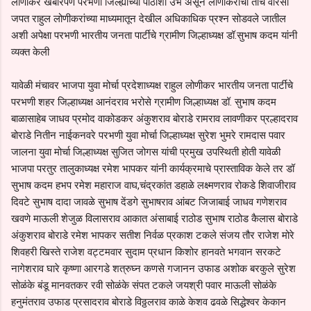
लोणीकर खंबीरपणे परभणी जिल्ह्याच्या पाठीशी उभे असून लोणीकरांचा तोच वारसा
जपत राहुल लोणीकरांच्या माध्यमातून देखील अधिकाधिक प्रश्न सोडवले जातील
अशी अपेक्षा परभणी भारतीय जनता पार्टीचे ग्रामीण जिल्हाध्यक्ष डॉ.सुभाष कदम यांनी
व्यक्त केली
यावेळी मंचावर भाजपा युवा मोर्चा प्रदेशाध्यक्ष राहुल लोणीकर भारतीय जनता पार्टीचे
परभणी शहर जिल्हाध्यक्ष आनंदराव भरोसे ग्रामीण जिल्हाध्यक्ष डॉ. सुभाष कदम
बाळासाहेब जाधव प्रमोद वाकोडकर अंकुशराव बोराडे रामराव लावणीकर प्रल्हादराव
बोराडे नितीन नाईकनवरे परभणी युवा मोर्चा जिल्हाध्यक्ष सुरेश भुमरे रामदास पवार
जालना युवा मोर्चा जिल्हाध्यक्ष सुजित जोगस यांची प्रमुख उपस्थिती होती यावेळी
भाजपा परतुर तालुकाध्यक्ष रमेश भापकर यांनी कार्यक्रमाचे प्रास्ताविक केले तर डॉ
सुभाष कदम हभप रमेश महाराज वाघ,चंद्रकांत डहाळे लक्ष्मणराव रोकडे शिवाजीराव
दिवटे सुभाष दादा जावळे सुभाष देंडगे सुभाषराव आंबट जिजाबाई जाधव गणेशराव
खवणे माऊली शेजुळ विलासराव आकात अंसाबाई राठोड सुभाष राठोड कैलास बोराडे
अंकुशराव बोराडे रमेश भापकर सतीश निर्वळ प्रकाश टकले संजय तौर राजेश मोरे
शिवहरी खिस्ते राजेश वट्टमवार सुदाम प्रधान किशोर हानवते भगवान सरकटे
नागेशराव घारे कृष्णा आरगडे शत्रुघ्न कणसे गजानन उफाड अशोक बरकुले सुरेश
सोळंके बंडू मानवतकर रवी सोळंके संपत टकले जयश्री पवार माऊली सोळंके
हनुमंतराव उफाड प्रसादराव बोराडे विठ्ठलराव काळे केशव ढवळे सिद्धेश्वर केकान