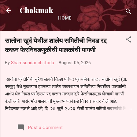
Skip to main content
Chakmak
HOME
सातोना खुर्द येथील शालेय समितीची निवड रद्द
करून फेरनिवडणुकीची पालकांची मागणी
By
Shamsundar chittoda
-
August 05, 2026
सातोना प्रतिनिधी सुरेश लहाने जिल्हा परिषद प्राथमिक शाळा, सातोना खुर्द (ता.
परतूर) येथे नुकत्याच झालेल्या शालेय व्यवस्थापन समितीच्या निवडीवर पालकांनी
आक्षेप घेत निवड प्रक्रिया रद्द करून मतदानाद्वारे फेरनिवडणूक घेण्याची मागणी
केली आहे. यासंदर्भात पालकांनी मुख्याध्यापकांकडे निवेदन सादर केले आहे.
निवेदनात म्हटले आहे की, दि. २७ जुलै २०२६ रोजी शालेय समिती सदस्यांची निवड
करण्यात आली. मात्र, बैठकीची वेळ व निवड प्रक्रियेची पुरेशी माहिती अनेक
पालकांना देण्यात आली नसल्याने मोठ्या संख्येने पालक बैठकीस उपस्थित राहू शकले
Post a Comment
नाहीत. तसेच सर्व पालकांना विश्वासात न घेता निवड प्रक्रिया पूर्ण करण्यात