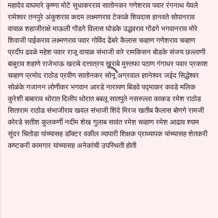
महादेव वाघमारे कृष्णा मोटे सुधाकरराव सातोनकर गणेशराव पवार रंगनाथ येवले
रामेश्वर तनपुरे अंकुशराव कदम लक्ष्मणराव टेकाळे शिवदास हानवते सोपानराव
वायाळ शहाजीराक्षे माऊली गोंडगे विलास घोडके उद्धवराव गोंडगे भगवानराव मोरे
शिवाजी पाईकराव लक्ष्मणराव पवार गोविंद ढेंबरे कैलास चव्हाण गणेशराव चव्हाण
प्रदीप ढवळे महेश पवार राजू वायाळ संभाजी वारे रामकिसन बोडके संजय छल्लाणी
बाबुराव शहाणे राजेभाऊ खराबे दत्तात्रय खराबे मुस्तफा पठाण गंगाधर पवार प्रकाश
चव्हाण प्रमोद राठोड प्रवीण सातोनकर सोनू अग्रवाल ज्ञानेश्वर जईद सिद्धेश्वर
सोळंके गजानन लोणीकर भगवान आरडे नारायण बिडवे पद्माकर कवडे मलिक
कुरेशी बाबाराव थोरात दिलीप थोरात बबलू सातपुते नसरुल्ला काकड रमेश राठोड
सिताराम राठोड संभाजीराव खवल संभाजी शिंदे मिरज खतीब कैलास बोणगे रामजी
कोरडे सतीश कुलकर्णी नदीम शेख गुलाब सावंत रमेश चव्हाण रमेश आढाव श्याम
सुंदर चितोडा यांच्यासह डॉक्टर वकील व्यापारी शिक्षक प्राध्यापक यांच्यासह शेतकरी
कष्टकरी कामगार यांच्यासह अनेकांची उपस्थिती होती
C
o