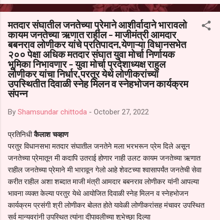
आल्याचा आरोपही करण्यात आला आहे. यामुळे संबंधित निवड अमान्य करून ती रद्द
करण्यात यावी आणि सर्व पालकांच्या उपस्थितीत मतदान पद्धतीने शालेय समितीची
मतदार संघातील जनतेच्या प्रेमाने आशीर्वादाने भारावलो
फेरनिवडणूक घेण्यात यावी, अशी मागणी पालकांनी केली आहे. या निवेदनाच्या प्रती
कायम जनतेच्या ऋणात राहील - माजीमंत्री आमदार
जिल्हा शिक्षण अधिकारी (प्राथमिक), जालना तसेच तालुका शिक्षण अधिकारी,
बबनराव लोणीकर यांचे प्रतिपादन,येणाऱ्या विधानसभेत
परतूर यांनाही पाठविण्यात आल्या असून प्रशासन याबाबत काय निर्णय घेते, याकडे
२०० पेक्षा अधिक मतदार संघात युवा मोर्चा निर्णायक
पालकांचे लक्ष लागले आहे. या न...
भूमिका निभावणार - युवा मोर्चा प्रदेशाध्यक्ष राहुल
लोणीकर यांचा निर्धार,परतूर येथे लोणीकरांच्या
उपस्थितीत दिवाळी स्नेह मिलन व स्नेहभोजन कार्यक्रम
संपन्न
By
Shamsundar chittoda
-
October 27, 2022
प्रतिनिधी
कैलाश चव्हाण
परतुर विधानसभा मतदार संघातील जनतेने मला भरभरून प्रेम दिले असून
जनतेच्या प्रेमातून मी कदापि उतराई होणार नाही उलट कायम जनतेच्या ऋणात
राहील जनतेच्या प्रेमाने मी भारावून गेलो आहे शेवटच्या श्वासापर्यंत जनतेची सेवा
करीत राहील अशा शब्दात माजी मंत्री आमदार बबनराव लोणीकर यांनी आपल्या
भावना व्यक्त केल्या परतुर येथे आयोजित दिवाळी स्नेह मिलन व स्नेहभोजन
कार्यक्रम प्रसंगी श्री लोणीकर बोलत होते यावेळी लोणीकरांसह मंचावर उपस्थित
सर्व मान्यवरांनी उपस्थित त्यांना दीपावलीच्या शुभेच्छा दिल्या