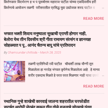
किर्तनकार विदर्भरत्न ह भ प पूरूषोत्तम महाराज पाटील यांच्या एकदिवसीय हरी
किर्तनाचे आयोजन तळणी परीसरातील प्रसिद्ध युवा उद्योजक शरद पाटील व
भगवान देशमुख याच्या वतीने या किर्तनाचे आयोजन करण्यात आले होते जगदगुरु
READ MORE
तुकाराम महाराज यांच्या *आपुला तो एक देव करुनी घ्यावा* *तेणे विन जिवा सुख
नोहे* *येरती माईक दुःखाची जनीती* *नाही आदी अंती अवसान* या अभंगावर
सुंदर निरूपण केले सध्य स्थितीचा काळ हा मानव जातीच्या परीक्षेचा काळ आहे
भगवत भक्ती शिवाय मनुष्याला सुखाची प्राप्ती होणार नाही,
धर्ममंडपात बसलेली लोक ही खरच भाग्यवान आहेत कोरोना सारख्या महामारीत आपंण
बेलोरा येथ तीन दिवसीय श्री गीता रामायण संत्संग व ज्ञानयज्ञ
जिवंत आहोत या महामारीतून जर आपल्याला वाचायचे असेल तर धार्मीक विचाराचा
सोहळ्यात प पू . आनंद चैतन्य बापू यांचे प्रतिपादन
आधार आपल्याला घ्यावाच लागेल महामारीच्या काळात वारकरी सप्रदायच खूप मोठा
By
Shamsundar chittoda
-
March 28, 2025
आधार आहे सध्य स्थितीत मानव जातीची मानसीक अवस्था सक्षम असणे गरजेचे आहे
कोरोना ने मानवी जीवनातील गरजा कीती कमी आहेत यांची जाणीव आपल्या
तळणी प्रतिनिधी रवी पाटील चौयार्शी लाख यौन्नी तून
सगळ्याना करून दीली आहे मनुष्याच्या आयुष्यातील नामसाधना ही त्याच्यासाठी खूप
मिळालेला हा नरदेह भंगवत कृपेनेच मिळालेला आहे . हे मानव
मोठा आधार असते परतू आज काल तीच साधना करण्याचा आळस आ...
शरीर एकदाच मिळते हे परत परत मिळणार नाही याचा उपयोग
आपण भगवंत भक्ती साठी च केला पाहिजे पाप आणि पुण्याचा
READ MORE
संचय सारखे असतील तेव्हाच मनुष्य जन्म मिळतो . . परतू
पुण्याचा संचय जर जास्त असेल तर तुम्हाला स्वर्गातील देवत्व
प्राप्त झाल्याशिवाय राहणार नाही . मानव शरीर हे हिर्यापेक्षा
स्थानिक गुन्हे शाखेची कारवाई जालना शहरातील घरफोडीत
अनमोल आहे त्या शरिराला इंतर सुंगधाचे व्यसन लागण्यापेक्षा
सराईत आरोपी जेरबंद करून तीन तोळे वजनाचे सोन्याचे गंठण