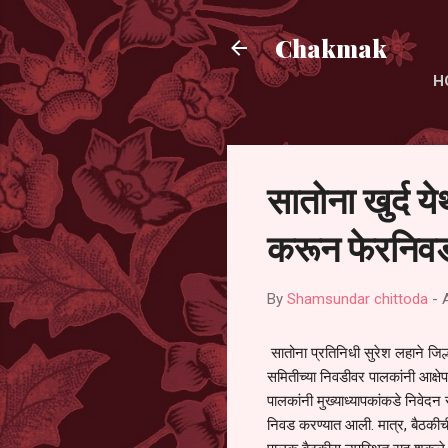
Chakmak
H
सातोना खुर्द य
करून फेरनिवड
By
Shamsundar chittoda
-
सातोना प्रतिनिधी सुरेश लहाने जिल्
समितीच्या निवडीवर पालकांनी आक्षेप
पालकांनी मुख्याध्यापकांकडे निवेद
निवड करण्यात आली. मात्र, बैठकीची 