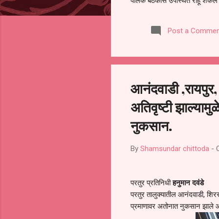
पालक बैठकीस उपस्थित राहू शकले ना
करण्यात आला आहे. यामुळे संबंधित 
समितीची फेरनिवडणूक घेण्यात यावी,
Post a Commen
जालना तसेच तालुका शिक्षण अधिकारी
लक्ष लागले आहे. या न...
आनंदवाडी ,रायपुर,
अतिवृष्टी झाल्यामु
नुकसान.
By
Shamsundar chittoda
-
परतुर प्रतिनिधी
हनुमान दवंडे
परतुर तालुक्यातील आनंदवाडी, शिरसग
प्रमाणावर अतोनात नुकसान झाले 