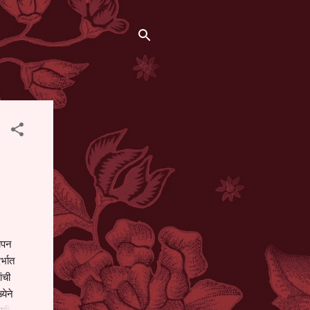
थापन
्भात
ंची
येने