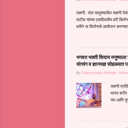
तळणी : मंठा तालुक्यातील तळणी येथे 
पाटील यांच्या एकदिवसीय हरी किर्
वतीने या किर्तनाचे आयोजन करण्यात
सुख नोहे* *येरती माईक दुःखाची 
जातीच्या परीक्षेचा काळ आहे धर्म
महामारीतून जर आपल्याला वाचायचे 
सप्रदायच खूप मोठा आधार आहे सध्
भगवत भक्ती शिवाय मनुष्याला स
गरजा कीती कमी आहेत यांची जाणीव आ
संत्संग व ज्ञानयज्ञ सोहळ्यात प
आधार असते परतू आज काल तीच स
By
Shamsundar chittoda
-
Marc
तळणी प्रतिन
मानव शरीर 
पाप आणि पुण
तर तुम्हाला 
शरिराला इंत
चार कुपा या
नरदेहाचा उद