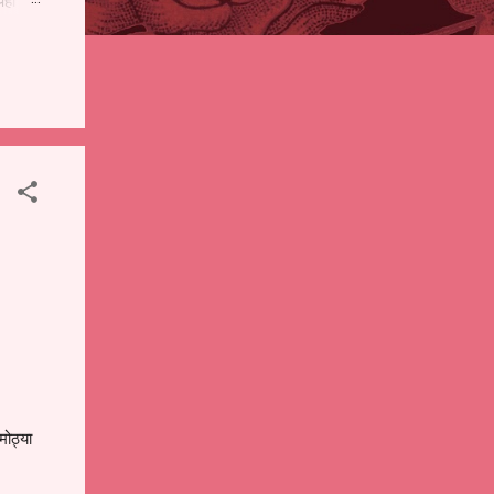
पही
 शालेय
),
ंचे
मोठ्या