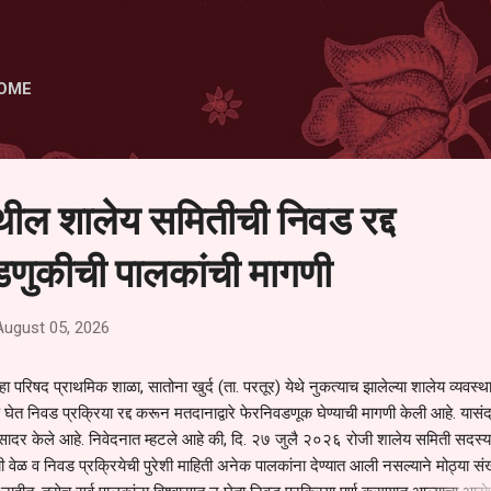
Skip to main content
OME
ेथील शालेय समितीची निवड रद्द
णुकीची पालकांची मागणी
August 05, 2026
हा परिषद प्राथमिक शाळा, सातोना खुर्द (ता. परतूर) येथे नुकत्याच झालेल्या शालेय व्यवस्
 घेत निवड प्रक्रिया रद्द करून मतदानाद्वारे फेरनिवडणूक घेण्याची मागणी केली आहे. यासंदर
न सादर केले आहे. निवेदनात म्हटले आहे की, दि. २७ जुलै २०२६ रोजी शालेय समिती सदस्या
वेळ व निवड प्रक्रियेची पुरेशी माहिती अनेक पालकांना देण्यात आली नसल्याने मोठ्या संख्