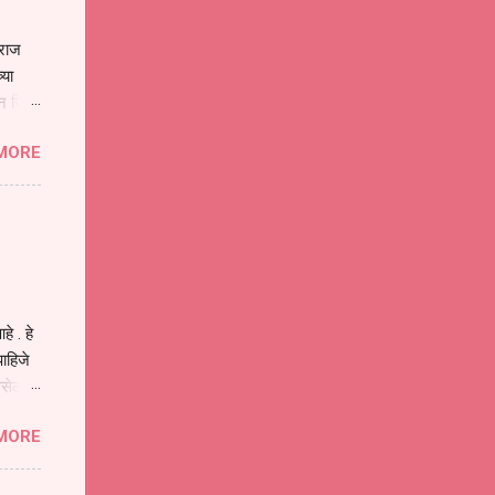
ाराज
्या
िन जिवा
ा मानव
MORE
या
ीवनातील
प मोठा
े . हे
ाहिजे
असेल
ा
MORE
होईल .
ने या
 पात्र