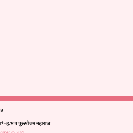
og
ा*-ह.भ प पूरूषोत्तम महाराज
ember 26, 2021