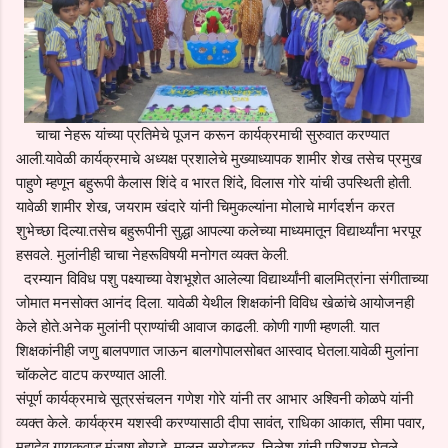
चाचा नेहरू यांच्या प्रतिमेचे पूजन करून कार्यक्रमाची सुरुवात करण्यात
आली.यावेळी कार्यक्रमाचे अध्यक्ष प्रशालेचे मुख्याध्यापक शामीर शेख तसेच प्रमुख
पाहुणे म्हणून बहुरूपी कैलास शिंदे व भारत शिंदे, विलास गोरे यांची उपस्थिती होती.
यावेळी शामीर शेख, जयराम खंदारे यांनी चिमुकल्यांना मोलाचे मार्गदर्शन करत
शुभेच्छा दिल्या.तसेच बहुरूपीनी सुद्धा आपल्या कलेच्या माध्यमातून विद्यार्थ्यांना भरपूर
हसवले. मुलांनीही चाचा नेहरूविषयी मनोगत व्यक्त केली.
दरम्यान विविध पशु पक्ष्याच्या वेशभूशेत आलेल्या विद्यार्थ्यांनी बालमित्रांना संगीताच्या
जोमात मनसोक्त आनंद दिला. यावेळी येथील शिक्षकांनी विविध खेळांचे आयोजनही
केले होते.अनेक मुलांनी प्राण्यांची आवाज काढली. कोणी गाणी म्हणली. यात
शिक्षकांनीही जणु बालपणात जाऊन बालगोपालसोबत आस्वाद घेतला.यावेळी मुलांना
चॉकलेट वाटप करण्यात आली.
संपूर्ण कार्यक्रमाचे सूत्रसंचलन गणेश गोरे यांनी तर आभार अश्विनी कोळपे यांनी
व्यक्त केले. कार्यक्रम यशस्वी करण्यासाठी दीपा सावंत, राधिका आकात, सीमा पवार,
महादेव गायकवाड,मंजुषा बोराडे, मालन सु्रोडकर, निलेश यांनी परिश्रम घेतले.