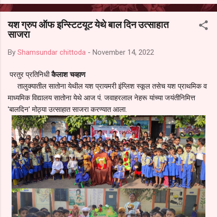
आल्याचा आरोपही करण्यात आला आहे. यामुळे संबंधित निवड अमान्य करून ती रद्द
करण्यात यावी आणि सर्व पालकांच्या उपस्थितीत मतदान पद्धतीने शालेय समितीची
यश ग्रुप ऑफ इन्स्टिटयूट येथे बाल दिन उत्साहात
फेरनिवडणूक घेण्यात यावी, अशी मागणी पालकांनी केली आहे. या निवेदनाच्या प्रती
साजरा
जिल्हा शिक्षण अधिकारी (प्राथमिक), जालना तसेच तालुका शिक्षण अधिकारी,
परतूर यांनाही पाठविण्यात आल्या असून प्रशासन याबाबत काय निर्णय घेते, याकडे
By
Shamsundar chittoda
-
November 14, 2022
पालकांचे लक्ष लागले आहे. या न...
परतुर प्रतिनिधी
कैलाश चव्हाण
तालुक्यातील सातोना येथील यश प्रायमरी इंग्लिश स्कूल तसेच यश प्राथमिक व
माध्यमिक विद्यालय सातोना येथे आज पं. जवाहरलाल नेहरू यांच्या जयंतीनिमित्त
'बालदिन' मोठ्या उत्साहात साजरा करण्यात आला.