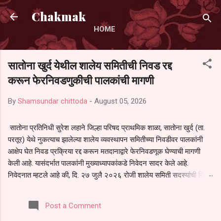
Skip to main content
Chakmak
HOME
सातोना खुर्द येथील शालेय समितीची निवड रद्द
करून फेरनिवडणुकीची पालकांची मागणी
By
Shamsundar chittoda
-
August 05, 2026
सातोना प्रतिनिधी सुरेश लहाने जिल्हा परिषद प्राथमिक शाळा, सातोना खुर्द (ता.
परतूर) येथे नुकत्याच झालेल्या शालेय व्यवस्थापन समितीच्या निवडीवर पालकांनी
आक्षेप घेत निवड प्रक्रिया रद्द करून मतदानाद्वारे फेरनिवडणूक घेण्याची मागणी
केली आहे. यासंदर्भात पालकांनी मुख्याध्यापकांकडे निवेदन सादर केले आहे.
निवेदनात म्हटले आहे की, दि. २७ जुलै २०२६ रोजी शालेय समिती सदस्यांची निवड
करण्यात आली. मात्र, बैठकीची वेळ व निवड प्रक्रियेची पुरेशी माहिती अनेक
पालकांना देण्यात आली नसल्याने मोठ्या संख्येने पालक बैठकीस उपस्थित राहू शकले
Post a Comment
नाहीत. तसेच सर्व पालकांना विश्वासात न घेता निवड प्रक्रिया पूर्ण करण्यात