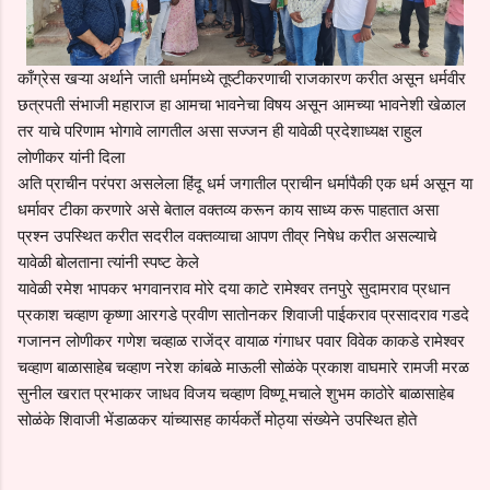
काँग्रेस खऱ्या अर्थाने जाती धर्मामध्ये तूष्टीकरणाची राजकारण करीत असून धर्मवीर
छत्रपती संभाजी महाराज हा आमचा भावनेचा विषय असून आमच्या भावनेशी खेळाल
तर याचे परिणाम भोगावे लागतील असा सज्जन ही यावेळी प्रदेशाध्यक्ष राहुल
लोणीकर यांनी दिला
अति प्राचीन परंपरा असलेला हिंदू धर्म जगातील प्राचीन धर्मापैकी एक धर्म असून या
धर्मावर टीका करणारे असे बेताल वक्तव्य करून काय साध्य करू पाहतात असा
प्रश्न उपस्थित करीत सदरील वक्तव्याचा आपण तीव्र निषेध करीत असल्याचे
यावेळी बोलताना त्यांनी स्पष्ट केले
यावेळी रमेश भापकर भगवानराव मोरे दया काटे रामेश्वर तनपुरे सुदामराव प्रधान
प्रकाश चव्हाण कृष्णा आरगडे प्रवीण सातोनकर शिवाजी पाईकराव प्रसादराव गडदे
गजानन लोणीकर गणेश चव्हाळ राजेंद्र वायाळ गंगाधर पवार विवेक काकडे रामेश्वर
चव्हाण बाळासाहेब चव्हाण नरेश कांबळे माऊली सोळंके प्रकाश वाघमारे रामजी मरळ
सुनील खरात प्रभाकर जाधव विजय चव्हाण विष्णू मचाले शुभम काठोरे बाळासाहेब
सोळंके शिवाजी भेंडाळकर यांच्यासह कार्यकर्ते मोठ्या संख्येने उपस्थित होते