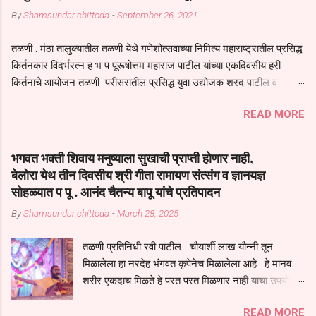
By
Shamsundar chittoda
-
September 26, 2021
तळणी : मंठा तालुक्यातील तळणी येथे गणेशोत्सवाच्या निमित्य महाराष्ट्रातील प्रसिद्ध
किर्तनकार विदर्भरत्न ह भ प पूरूषोत्तम महाराज पाटील यांच्या एकदिवसीय हरी
किर्तनाचे आयोजन तळणी परीसरातील प्रसिद्ध युवा उद्योजक शरद पाटील व
भगवान देशमुख याच्या वतीने या किर्तनाचे आयोजन करण्यात आले होते जगदगुरु
READ MORE
तुकाराम महाराज यांच्या *आपुला तो एक देव करुनी घ्यावा* *तेणे विन जिवा सुख
नोहे* *येरती माईक दुःखाची जनीती* *नाही आदी अंती अवसान* या अभंगावर
सुंदर निरूपण केले सध्य स्थितीचा काळ हा मानव जातीच्या परीक्षेचा काळ आहे
भगवत भक्ती शिवाय मनुष्याला सुखाची प्राप्ती होणार नाही,
धर्ममंडपात बसलेली लोक ही खरच भाग्यवान आहेत कोरोना सारख्या महामारीत आपंण
बेलोरा येथ तीन दिवसीय श्री गीता रामायण संत्संग व ज्ञानयज्ञ
जिवंत आहोत या महामारीतून जर आपल्याला वाचायचे असेल तर धार्मीक विचाराचा
सोहळ्यात प पू . आनंद चैतन्य बापू यांचे प्रतिपादन
आधार आपल्याला घ्यावाच लागेल महामारीच्या काळात वारकरी सप्रदायच खूप मोठा
By
Shamsundar chittoda
-
March 28, 2025
आधार आहे सध्य स्थितीत मानव जातीची मानसीक अवस्था सक्षम असणे गरजेचे आहे
कोरोना ने मानवी जीवनातील गरजा कीती कमी आहेत यांची जाणीव आपल्या
तळणी प्रतिनिधी रवी पाटील चौयार्शी लाख यौन्नी तून
सगळ्याना करून दीली आहे मनुष्याच्या आयुष्यातील नामसाधना ही त्याच्यासाठी खूप
मिळालेला हा नरदेह भंगवत कृपेनेच मिळालेला आहे . हे मानव
मोठा आधार असते परतू आज काल तीच साधना करण्याचा आळस आ...
शरीर एकदाच मिळते हे परत परत मिळणार नाही याचा उपयोग
आपण भगवंत भक्ती साठी च केला पाहिजे पाप आणि पुण्याचा
READ MORE
संचय सारखे असतील तेव्हाच मनुष्य जन्म मिळतो . . परतू