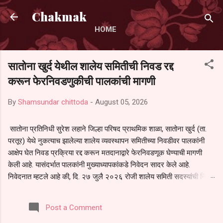
Skip to main content
Chakmak
HOME
सातोना खुर्द येथील शालेय समितीची निवड रद्द
करून फेरनिवडणुकीची पालकांची मागणी
By
Shamsundar chittoda
-
August 05, 2026
सातोना प्रतिनिधी सुरेश लहाने जिल्हा परिषद प्राथमिक शाळा, सातोना खुर्द (ता.
परतूर) येथे नुकत्याच झालेल्या शालेय व्यवस्थापन समितीच्या निवडीवर पालकांनी
आक्षेप घेत निवड प्रक्रिया रद्द करून मतदानाद्वारे फेरनिवडणूक घेण्याची मागणी
केली आहे. यासंदर्भात पालकांनी मुख्याध्यापकांकडे निवेदन सादर केले आहे.
निवेदनात म्हटले आहे की, दि. २७ जुलै २०२६ रोजी शालेय समिती सदस्यांची निवड
करण्यात आली. मात्र, बैठकीची वेळ व निवड प्रक्रियेची पुरेशी माहिती अनेक
पालकांना देण्यात आली नसल्याने मोठ्या संख्येने पालक बैठकीस उपस्थित राहू शकले
Post a Comment
नाहीत. तसेच सर्व पालकांना विश्वासात न घेता निवड प्रक्रिया पूर्ण करण्यात