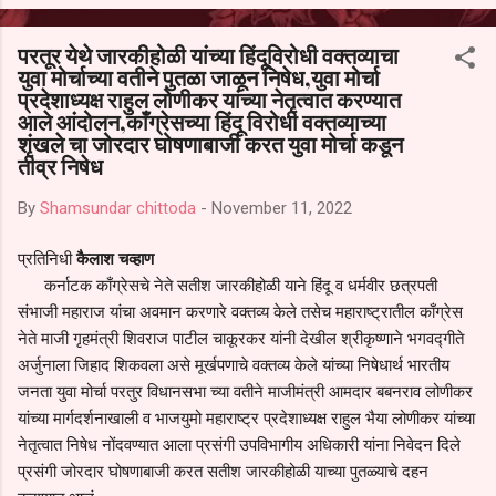
आल्याचा आरोपही करण्यात आला आहे. यामुळे संबंधित निवड अमान्य करून ती रद्द
करण्यात यावी आणि सर्व पालकांच्या उपस्थितीत मतदान पद्धतीने शालेय समितीची
परतूर येथे जारकीहोळी यांच्या हिंदूविरोधी वक्तव्याचा
फेरनिवडणूक घेण्यात यावी, अशी मागणी पालकांनी केली आहे. या निवेदनाच्या प्रती
युवा मोर्चाच्या वतीने पुतळा जाळून निषेध,युवा मोर्चा
जिल्हा शिक्षण अधिकारी (प्राथमिक), जालना तसेच तालुका शिक्षण अधिकारी,
प्रदेशाध्यक्ष राहुल लोणीकर यांच्या नेतृत्वात करण्यात
परतूर यांनाही पाठविण्यात आल्या असून प्रशासन याबाबत काय निर्णय घेते, याकडे
आले आंदोलन,काँग्रेसच्या हिंदू विरोधी वक्तव्याच्या
पालकांचे लक्ष लागले आहे. या न...
शृंखले चा जोरदार घोषणाबाजी करत युवा मोर्चा कडून
तीव्र निषेध
By
Shamsundar chittoda
-
November 11, 2022
प्रतिनिधी
कैलाश चव्हाण
कर्नाटक काँग्रेसचे नेते सतीश जारकीहोळी याने हिंदू व धर्मवीर छत्रपती
संभाजी महाराज यांचा अवमान करणारे वक्तव्य केले तसेच महाराष्ट्रातील काँग्रेस
नेते माजी गृहमंत्री शिवराज पाटील चाकूरकर यांनी देखील श्रीकृष्णाने भगवद्गीते
अर्जुनाला जिहाद शिकवला असे मूर्खपणाचे वक्तव्य केले यांच्या निषेधार्थ भारतीय
जनता युवा मोर्चा परतुर विधानसभा च्या वतीने माजीमंत्री आमदार बबनराव लोणीकर
यांच्या मार्गदर्शनाखाली व भाजयुमो महाराष्ट्र प्रदेशाध्यक्ष राहुल भैया लोणीकर यांच्या
नेतृत्वात निषेध नोंदवण्यात आला प्रसंगी उपविभागीय अधिकारी यांना निवेदन दिले
प्रसंगी जोरदार घोषणाबाजी करत सतीश जारकीहोळी याच्या पुतळ्याचे दहन