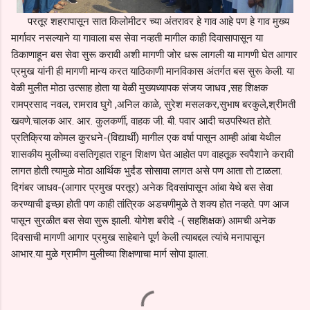
परतूर शहरापासून सात किलोमीटर च्या अंतरावर हे गाव आहे पण हे गाव मुख्य
मार्गावर नसल्याने या गावाला बस सेवा नव्हती मागील काही दिवासापासून या
ठिकाणाहून बस सेवा सुरू करावी अशी मागणी जोर धरू लागली या मागणी घेत आगार
प्रमुख यांनी ही मागणी मान्य करत याठिकाणी मानविकास अंतर्गत बस सुरू केली. या
वेळी मुलीत मोठा उत्साह होता या वेळी मुख्यध्यापक संजय जाधव ,सह शिक्षक
रामप्रसाद नवल, रामराव घुगे ,अनिल काळे, सुरेश मसलकर,सुभाष बरकुले,श्रीमती
खवणे.चालक आर. आर. कुलकर्णी, वाहक जी. बी. पवार आदी चउपस्थित होते.
प्रतिक्रिया कोमल कुरधने-(विद्यार्थी) मागील एक वर्षा पासून आम्ही आंबा येथील
शासकीय मुलीच्या वसतिगृहात राहून शिक्षण घेत आहोत पण वाहतूक स्वपैशाने करावी
लागत होती त्यामुळे मोठा आर्थिक भुर्दंड सोसावा लागत असे पण आता तो टाळला.
दिगंबर जाधव-(आगार प्रमुख परतूर) अनेक दिवसांपासून आंबा येथे बस सेवा
करण्याची इच्छा होती पण काही तांत्रिक अडचणीमुळे ते शक्य होत नव्हते. पण आज
पासून सुरळीत बस सेवा सुरू झाली. योगेश बरीदे -( सहशिक्षक) आमची अनेक
दिवसाची मागणी आगार प्रमुख साहेबाने पूर्ण केली त्याबद्दल त्यांचे मनापासून
आभार.या मुळे ग्रामीण मुलीच्या शिक्षणाचा मार्ग सोपा झाला.