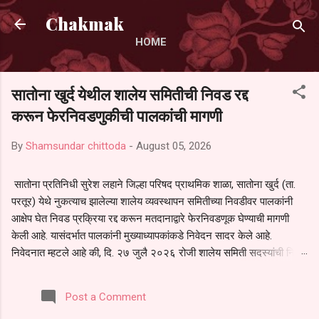
Skip to main content
Chakmak
HOME
सातोना खुर्द येथील शालेय समितीची निवड रद्द
करून फेरनिवडणुकीची पालकांची मागणी
By
Shamsundar chittoda
-
August 05, 2026
सातोना प्रतिनिधी सुरेश लहाने जिल्हा परिषद प्राथमिक शाळा, सातोना खुर्द (ता.
परतूर) येथे नुकत्याच झालेल्या शालेय व्यवस्थापन समितीच्या निवडीवर पालकांनी
आक्षेप घेत निवड प्रक्रिया रद्द करून मतदानाद्वारे फेरनिवडणूक घेण्याची मागणी
केली आहे. यासंदर्भात पालकांनी मुख्याध्यापकांकडे निवेदन सादर केले आहे.
निवेदनात म्हटले आहे की, दि. २७ जुलै २०२६ रोजी शालेय समिती सदस्यांची निवड
करण्यात आली. मात्र, बैठकीची वेळ व निवड प्रक्रियेची पुरेशी माहिती अनेक
पालकांना देण्यात आली नसल्याने मोठ्या संख्येने पालक बैठकीस उपस्थित राहू शकले
Post a Comment
नाहीत. तसेच सर्व पालकांना विश्वासात न घेता निवड प्रक्रिया पूर्ण करण्यात