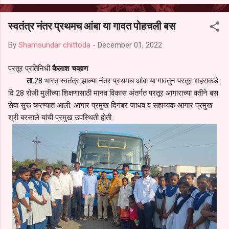
आल्याचा आरोपही करण्यात आला आहे. यामुळे संबंधित निवड अमान्य करून ती रद्द
करण्यात यावी आणि सर्व पालकांच्या उपस्थितीत मतदान पद्धतीने शालेय समितीची
स्वतंत्र नंतर प्रथमच आंबा या गावत पोहचली बस
फेरनिवडणूक घेण्यात यावी, अशी मागणी पालकांनी केली आहे. या निवेदनाच्या प्रती
जिल्हा शिक्षण अधिकारी (प्राथमिक), जालना तसेच तालुका शिक्षण अधिकारी,
By
Shamsundar chittoda
-
December 01, 2022
परतूर यांनाही पाठविण्यात आल्या असून प्रशासन याबाबत काय निर्णय घेते, याकडे
पालकांचे लक्ष लागले आहे. या न...
परतूर प्रतिनिधी
कैलाश चव्हाण
ता.
28 भारत स्वतंत्र झाल्या नंतर
प्रथमच आंबा या गावतुन परतूर शहराकडे
दि 28 रोजी मुलीच्या शिक्षणासाठी मानव विकास अंतर्गत परतूर आगाराच्या वतीने बस
सेवा सुरू करण्यात आली. आगार प्रमुख दिगंबर जाधव व सहाय्यक आगार प्रमुख
श्री बरसाले यांची प्रमुख उपस्थिती होती.