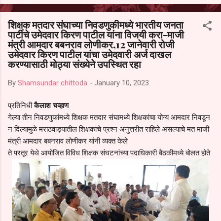
आल्याचा आरोपही करण्यात आला आहे. यामुळे संबंधित निवड अमान्य करून ती रद्द
करण्यात यावी आणि सर्व पालकांच्या उपस्थितीत मतदान पद्धतीने शालेय समितीची
शिक्षक मतदार संघाच्या निवडणुकीमध्ये भारतीय जनता
फेरनिवडणूक घेण्यात यावी, अशी मागणी पालकांनी केली आहे. या निवेदनाच्या प्रती
पार्टीचे उमेदवार किरण पाटील यांना विजयी करा-माजी
जिल्हा शिक्षण अधिकारी (प्राथमिक), जालना तसेच तालुका शिक्षण अधिकारी,
मंत्री आमदार बबनराव लोणीकर,12 जानेवारी रोजी
परतूर यांनाही पाठविण्यात आल्या असून प्रशासन याबाबत काय निर्णय घेते, याकडे
उमेदवार किरण पाटील यांचा उमेदवारी अर्ज दाखल
पालकांचे लक्ष लागले आहे. या न...
करण्यासाठी मोठ्या संख्येने उपस्थित रहा
By
Shamsundar chittoda
-
January 10, 2023
प्रतिनिधी
कैलाश चव्हाण
गेल्या तीन निवडणुकांमध्ये शिक्षक मतदार संघामध्ये शिक्षकांचा योग्य आमदार निवडून
न दिल्यामुळे मराठवाड्यातील शिक्षकांचे प्रश्न अनुत्तरीत राहिले असल्याचे मत माजी
मंत्री आमदार बबनराव लोणीकर यांनी व्यक्त केले
ते परतूर येथे आयोजित विविध शिक्षक संघटनांच्या पदाधिकारी बैठकीमध्ये बोलत होते