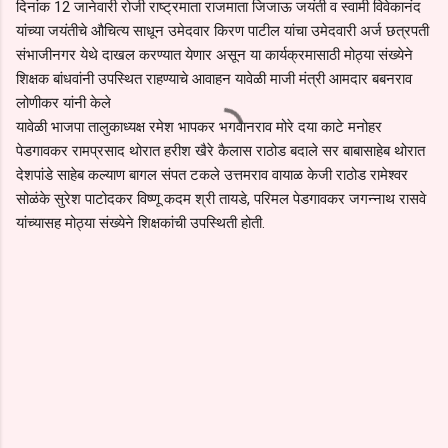
दिनांक 12 जानेवारी रोजी राष्ट्रमाता राजमाता जिजाऊ जयंती व स्वामी विवेकानंद
यांच्या जयंतीचे औचित्य साधून उमेदवार किरण पाटील यांचा उमेदवारी अर्ज छत्रपती
संभाजीनगर येथे दाखल करण्यात येणार असून या कार्यक्रमासाठी मोठ्या संख्येने
शिक्षक बांधवांनी उपस्थित राहण्याचे आवाहन यावेळी माजी मंत्री आमदार बबनराव
लोणीकर यांनी केले
यावेळी भाजपा तालुकाध्यक्ष रमेश भापकर भगवानराव मोरे दया काटे मनोहर
पेडगावकर रामप्रसाद थोरात हरीश खैरे कैलास राठोड बदाले सर बाबासाहेब थोरात
देशपांडे साहेब कल्याण बागल संपत टकले उत्तमराव वायाळ केजी राठोड रामेश्वर
सोळंके सुरेश पाटोदकर विष्णू कदम श्री तायडे, परिमल पेडगावकर जगन्नाथ रासवे
यांच्यासह मोठ्या संख्येने शिक्षकांची उपस्थिती होती.
C
o
m
m
e