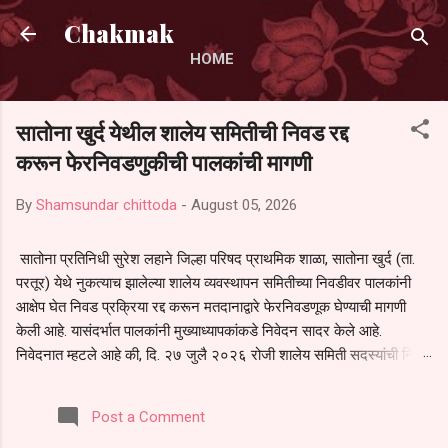
Skip to main content
Chakmak
HOME
सातोना खुर्द येथील शालेय समितीची निवड रद्द
करून फेरनिवडणुकीची पालकांची मागणी
By
Shamsundar chittoda
-
August 05, 2026
सातोना प्रतिनिधी सुरेश लहाने जिल्हा परिषद प्राथमिक शाळा, सातोना खुर्द (ता.
परतूर) येथे नुकत्याच झालेल्या शालेय व्यवस्थापन समितीच्या निवडीवर पालकांनी
आक्षेप घेत निवड प्रक्रिया रद्द करून मतदानाद्वारे फेरनिवडणूक घेण्याची मागणी
केली आहे. यासंदर्भात पालकांनी मुख्याध्यापकांकडे निवेदन सादर केले आहे.
निवेदनात म्हटले आहे की, दि. २७ जुलै २०२६ रोजी शालेय समिती सदस्यांची निवड
करण्यात आली. मात्र, बैठकीची वेळ व निवड प्रक्रियेची पुरेशी माहिती अनेक
पालकांना देण्यात आली नसल्याने मोठ्या संख्येने पालक बैठकीस उपस्थित राहू शकले
Post a Comment
नाहीत. तसेच सर्व पालकांना विश्वासात न घेता निवड प्रक्रिया पूर्ण करण्यात