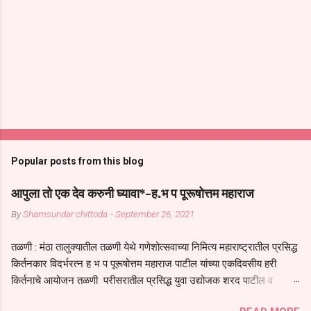
Popular posts from this blog
आपुला तो एक देव करुनी घ्यावा*-ह.भ प पूरूषोत्तम महाराज
By
Shamsundar chittoda
-
September 26, 2021
तळणी : मंठा तालुक्यातील तळणी येथे गणेशोत्सवाच्या निमित्य महाराष्ट्रातील प्रसिद्ध
किर्तनकार विदर्भरत्न ह भ प पूरूषोत्तम महाराज पाटील यांच्या एकदिवसीय हरी
किर्तनाचे आयोजन तळणी परीसरातील प्रसिद्ध युवा उद्योजक शरद पाटील व
भगवान देशमुख याच्या वतीने या किर्तनाचे आयोजन करण्यात आले होते जगदगुरु