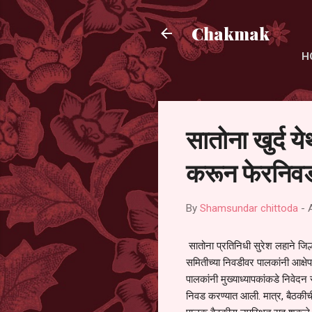
Chakmak
H
सातोना खुर्द य
करून फेरनिवड
By
Shamsundar chittoda
-
सातोना प्रतिनिधी सुरेश लहाने जिल्
समितीच्या निवडीवर पालकांनी आक्षेप
पालकांनी मुख्याध्यापकांकडे निवेद
निवड करण्यात आली. मात्र, बैठकीची 