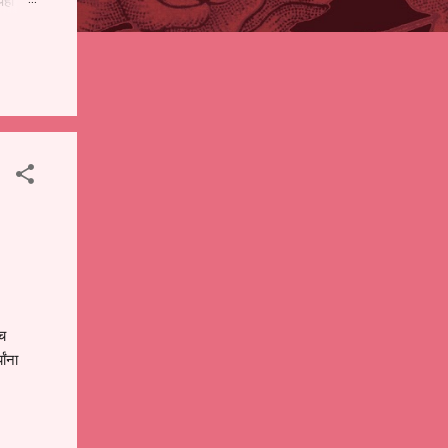
पही
 शालेय
),
ंचे
ळच
ांना