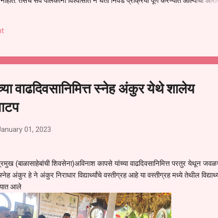
हीत. तसेच सर्व पालकांना विश्वासात न घेता निवड प्रक्रिया पूर्ण करण्यात आल्याचा आरो
निवड अमान्य करून ती रद्द करण्यात यावी आणि सर्व पालकांच्या उपस्थितीत मतदान पद्धतीने
 अशी मागणी पालकांनी केली आहे. या निवेदनाच्या प्रती जिल्हा शिक्षण अधिकारी (प्राथमिक
t
, परतूर यांनाही पाठविण्यात आल्या असून प्रशासन याबाबत काय निर्णय घेते, याकडे पालका
या वाढदिवसानिमित्त स्नेह अंकुर येथे शालेय
वाटप
January 01, 2023
ख (बाळासाहेबांची शिवसेना)अविनाश कापसे यांच्या वाढदिवसानिमित्त परतुर येथून जव
ह अंकुर हे ने अंकुर निराधार विद्यार्थ्यांचे वस्तीग्रह आहे या वस्तीग्रह मध्ये तेथील विद्यार्थ्य
्यात आले