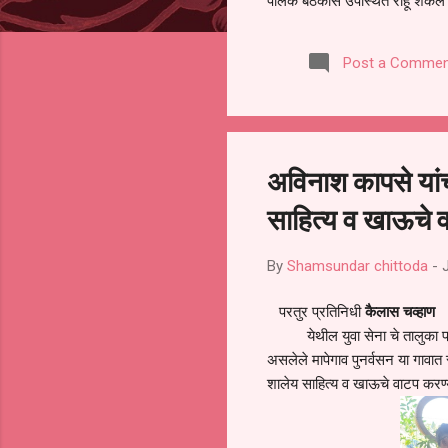
पालक बैठकीस उपस्थित राहू शकले ना
करण्यात आला आहे. यामुळे संबंधित 
समितीची फेरनिवडणूक घेण्यात यावी,
Post a Commen
जालना तसेच तालुका शिक्षण अधिकारी
लक्ष लागले आहे. या न...
अविनाश कापसे यांच्
साहित्य व खाऊचे 
By
Shamsundar chittoda
-
परतुर प्रतिनिधी
कैलास चव्हाण
येथील युवा सेना चे तालुका प्रमु
असलेले मापेगाव पुनर्वसन या गावात स्ने
शालेय साहित्य व खाऊचे वाटप करण