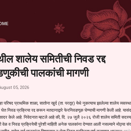
Skip to main content
OME
ेथील शालेय समितीची निवड रद्द
णुकीची पालकांची मागणी
August 05, 2026
हा परिषद प्राथमिक शाळा, सातोना खुर्द (ता. परतूर) येथे नुकत्याच झालेल्या शालेय व्यवस्
 घेत निवड प्रक्रिया रद्द करून मतदानाद्वारे फेरनिवडणूक घेण्याची मागणी केली आहे. यासंदर
न सादर केले आहे. निवेदनात म्हटले आहे की, दि. २७ जुलै २०२६ रोजी शालेय समिती सदस्या
वेळ व निवड प्रक्रियेची पुरेशी माहिती अनेक पालकांना देण्यात आली नसल्याने मोठ्या संख्