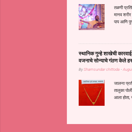
तळणी प्रतिन
मानव शरीर 
पाप आणि पुण
तर तुम्हाला 
शरिराला इंत
चार कुपा या
नरदेहाचा उद
स्थानिक गुन्हे शाखेची कार
शिष्य आनंद
वजनाचे सोन्याचे गंठण केले ह
संत्संगाचे
By
Shamsundar chittoda
-
Augus
या संसारात 
जालना प्रत
तालुका पोल
आला होता, 
गुन्हातील आ
निरीक्षक पं
पथकातील अध
अनुषंगाने द