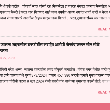
िधी रवी पाटील चौयार्शी लाख यौन्नी तून मिळालेला हा नरदेह भंगवत कृपेनेच मिळालेला आह
एकदाच मिळते हे परत परत मिळणार नाही याचा उपयोग आपण भगवंत भक्ती साठी च केला प
्याचा संचय सारखे असतील तेव्हाच मनुष्य जन्म मिळतो . . परतू पुण्याचा संचय जर जास्त 
स्वर्गातील देवत्व प्राप्त झाल्याशिवाय राहणार नाही . मानव शरीर हे हिर्यापेक्षा अनमोल आहे त्य
READ 
र सुंगधाचे व्यसन लागण्यापेक्षा भगवत भंक्ती चे व व्यसन लावा म्हणजे या नरदेहाचा उपयोग 
 मनुष्यावर होत असतात यापैकी भगवत कृपा ही पुण्यवानालाच होत असते . भगवंताच्या भजना
्धार होतो गरज आहे त्याला मनापासून आळवण्याची असे प्रतिपादन प पू चेतन्य बापू याचे कृपा
वाई जालना शहरातील घरफोडीत सराईत आरोपी जेरबंद करून तीन तोळे
 चैतन्य बापू यांनी तळणी येथून जवळच असलेल्या बेलोरा येथे केले तीन दिवसीय गीतारामाय
स्तगत
 आयोजन करण्यात आले आहे . या कलयुगात प्रत्येक मनुष्य दुःखी आहे थोडे थोडे सगळेच दु
t 21, 2024
तुम्हाला कोणीच सुखी नजरेला येणार नाही . धनाने सुखी असतील पण शरीर व्याधी...
ीनिधी नरेश अन्ना जालना शहरातील अंबड चौफुली भागातील , योगेश नगर येथील चोरी प
ीस ठाणे जालना येथे गुरनं.373/2024 कलम 457, 380 भादवी प्रमाणे गुन्हा दाखल करण
सदरचा चोरीची घटना 8 जून 2024 रोजी रात्री दोन वाजेच्या सुमारास घडली होती, सदरच
रोपी शोध घेणे बाबत जिल्हा पोलीस अधीक्षक अजय कुमार बंसल यांनी स्थानिक गुन्हे शाखेच
READ 
कज जाधव यांना सूचना दिल्या त्या अनुषंगाने पोलीस निरीक्षक स्थानिक गुन्हे शाखा जालना य
िकारी व अंमलदार यांना सदरचा गुन्हा उघडकीस आननेबाबत सूचना देवून मार्गदर्शन केले,
िनांक 20 ऑगस्ट रोजी स्थानिक गुन्हे शाखेतील पोलीस अधिकारी व अंमलदार हे नमूद गुन्ह