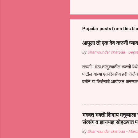
Popular posts from this bl
आपुला तो एक देव करुनी घ्याव
By
Shamsundar chittoda
-
Sept
तळणी : मंठा तालुक्यातील तळणी येथे 
पाटील यांच्या एकदिवसीय हरी किर्
वतीने या किर्तनाचे आयोजन करण्यात
सुख नोहे* *येरती माईक दुःखाची 
जातीच्या परीक्षेचा काळ आहे धर्म
महामारीतून जर आपल्याला वाचायचे 
सप्रदायच खूप मोठा आधार आहे सध्
भगवत भक्ती शिवाय मनुष्याला स
गरजा कीती कमी आहेत यांची जाणीव आ
संत्संग व ज्ञानयज्ञ सोहळ्यात प
आधार असते परतू आज काल तीच स
By
Shamsundar chittoda
-
Marc