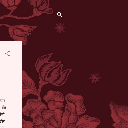
थापन
्भात
ंची
येने