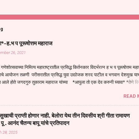
og
ा*-ह.भ प पूरूषोत्तम महाराज
ember 26, 2021
गणेशोत्सवाच्या निमित्य महाराष्ट्रातील प्रसिद्ध किर्तनकार विदर्भरत्न ह भ प पूरूषोत्तम मह
तनाचे आयोजन तळणी परीसरातील प्रसिद्ध युवा उद्योजक शरद पाटील व भगवान देशमुख याच
 आले होते जगदगुरु तुकाराम महाराज यांच्या *आपुला तो एक देव करुनी घ्यावा* *तेणे व
जनीती* *नाही आदी अंती अवसान* या अभंगावर सुंदर निरूपण केले सध्य स्थितीचा काळ ह
READ 
मंडपात बसलेली लोक ही खरच भाग्यवान आहेत कोरोना सारख्या महामारीत आपंण जिवंत आहोत 
असेल तर धार्मीक विचाराचा आधार आपल्याला घ्यावाच लागेल महामारीच्या काळात वारकरी
य स्थितीत मानव जातीची मानसीक अवस्था सक्षम असणे गरजेचे आहे कोरोना ने मानवी ज
ुखाची प्राप्ती होणार नाही, बेलोरा येथ तीन दिवसीय श्री गीता रामायण
पल्या सगळ्याना करून दीली आहे मनुष्याच्या आयुष्यातील नामसाधना ही त्याच्यासाठी खू
 पू . आनंद चैतन्य बापू यांचे प्रतिपादन
ाधना करण्याचा आळस आ...
h 28, 2025