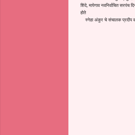
शिंदे, मापेगाव नवनिर्वाचित सरपंच
होते
स्नेहा अंकुर चे संचालक प्रदीप काता
C
o
m
m
e
n
t
s