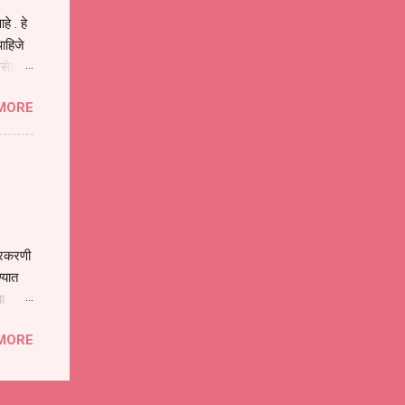
े . हे
ाहिजे
असेल
ा
MORE
होईल .
ने या
 पात्र
ण
ःखी आहे
्रकरणी
्यात
ा
े पोलीस
MORE
ांनी
 त्या
्यातील