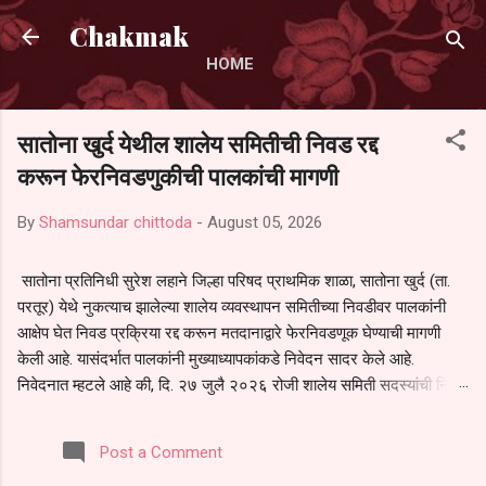
Skip to main content
Chakmak
HOME
सातोना खुर्द येथील शालेय समितीची निवड रद्द
करून फेरनिवडणुकीची पालकांची मागणी
By
Shamsundar chittoda
-
August 05, 2026
सातोना प्रतिनिधी सुरेश लहाने जिल्हा परिषद प्राथमिक शाळा, सातोना खुर्द (ता.
परतूर) येथे नुकत्याच झालेल्या शालेय व्यवस्थापन समितीच्या निवडीवर पालकांनी
आक्षेप घेत निवड प्रक्रिया रद्द करून मतदानाद्वारे फेरनिवडणूक घेण्याची मागणी
केली आहे. यासंदर्भात पालकांनी मुख्याध्यापकांकडे निवेदन सादर केले आहे.
निवेदनात म्हटले आहे की, दि. २७ जुलै २०२६ रोजी शालेय समिती सदस्यांची निवड
करण्यात आली. मात्र, बैठकीची वेळ व निवड प्रक्रियेची पुरेशी माहिती अनेक
पालकांना देण्यात आली नसल्याने मोठ्या संख्येने पालक बैठकीस उपस्थित राहू शकले
Post a Comment
नाहीत. तसेच सर्व पालकांना विश्वासात न घेता निवड प्रक्रिया पूर्ण करण्यात