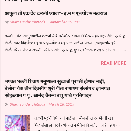
आपुला तो एक देव करुनी घ्यावा*-ह.भ प पूरूषोत्तम महाराज
By
Shamsundar chittoda
-
September 26, 2021
तळणी : मंठा तालुक्यातील तळणी येथे गणेशोत्सवाच्या निमित्य महाराष्ट्रातील प्रसिद्ध
किर्तनकार विदर्भरत्न ह भ प पूरूषोत्तम महाराज पाटील यांच्या एकदिवसीय हरी
किर्तनाचे आयोजन तळणी परीसरातील प्रसिद्ध युवा उद्योजक शरद पाटील व
भगवान देशमुख याच्या वतीने या किर्तनाचे आयोजन करण्यात आले होते जगदगुरु
READ MORE
तुकाराम महाराज यांच्या *आपुला तो एक देव करुनी घ्यावा* *तेणे विन जिवा सुख
नोहे* *येरती माईक दुःखाची जनीती* *नाही आदी अंती अवसान* या अभंगावर
सुंदर निरूपण केले सध्य स्थितीचा काळ हा मानव जातीच्या परीक्षेचा काळ आहे
भगवत भक्ती शिवाय मनुष्याला सुखाची प्राप्ती होणार नाही,
धर्ममंडपात बसलेली लोक ही खरच भाग्यवान आहेत कोरोना सारख्या महामारीत आपंण
बेलोरा येथ तीन दिवसीय श्री गीता रामायण संत्संग व ज्ञानयज्ञ
जिवंत आहोत या महामारीतून जर आपल्याला वाचायचे असेल तर धार्मीक विचाराचा
सोहळ्यात प पू . आनंद चैतन्य बापू यांचे प्रतिपादन
आधार आपल्याला घ्यावाच लागेल महामारीच्या काळात वारकरी सप्रदायच खूप मोठा
By
Shamsundar chittoda
-
March 28, 2025
आधार आहे सध्य स्थितीत मानव जातीची मानसीक अवस्था सक्षम असणे गरजेचे आहे
कोरोना ने मानवी जीवनातील गरजा कीती कमी आहेत यांची जाणीव आपल्या
तळणी प्रतिनिधी रवी पाटील चौयार्शी लाख यौन्नी तून
सगळ्याना करून दीली आहे मनुष्याच्या आयुष्यातील नामसाधना ही त्याच्यासाठी खूप
मिळालेला हा नरदेह भंगवत कृपेनेच मिळालेला आहे . हे मानव
मोठा आधार असते परतू आज काल तीच साधना करण्याचा आळस आ...