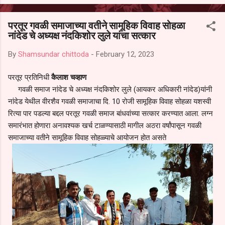
आल्याचा आरोपही करण्यात आला आहे. यामुळे संबंधित निवड अमान्य करून ती रद्द
करण्यात यावी आणि सर्व पालकांच्या उपस्थितीत मतदान पद्धतीने शालेय समितीची
परतूर गवळी समाजाच्या वतीने सामूहिक विवाह सोहळा
फेरनिवडणूक घेण्यात यावी, अशी मागणी पालकांनी केली आहे. या निवेदनाच्या प्रती
नांदेड चे अध्यक्ष नंदकिशोर लुले यांचा सत्कार
जिल्हा शिक्षण अधिकारी (प्राथमिक), जालना तसेच तालुका शिक्षण अधिकारी,
परतूर यांनाही पाठविण्यात आल्या असून प्रशासन याबाबत काय निर्णय घेते, याकडे
By
Shamsundar chittoda
-
February 12, 2023
पालकांचे लक्ष लागले आहे. या न...
परतूर प्रतिनिधी
कैलाश चव्हाण
गवळी समाज नांदेड चे अध्यक्ष नंदकिशोर लुले (आयकर अधिकारी नांदेड)यांनी
नांदेड येथील वीरशैव गवळी समाजाचा दि. 10 रोजी सामूहिक विवाह सोहळा यशस्वी
रित्या पार पडल्या बद्दल परतूर गवळी समाज बांधवांच्या सत्कार करण्यात आला. लग्न
समारंभात होणारा अनावश्यक खर्च टाळण्यासाठी मागील अठरा वर्षांपासून गवळी
समाजाच्या वतीने सामूहिक विवाह सोहळ्याचे आयोजन होत असते