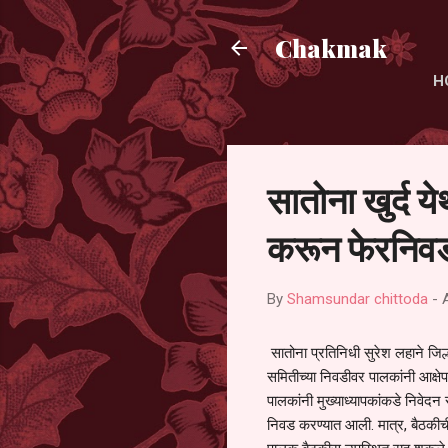
Chakmak
H
सातोना खुर्द य
करून फेरनिवड
By
Shamsundar chittoda
-
सातोना प्रतिनिधी सुरेश लहाने जिल्
समितीच्या निवडीवर पालकांनी आक्षेप
पालकांनी मुख्याध्यापकांकडे निवेद
निवड करण्यात आली. मात्र, बैठकीची 