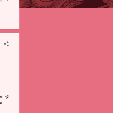
पही
 शालेय
),
ंचे
्यमंत्री
ाव