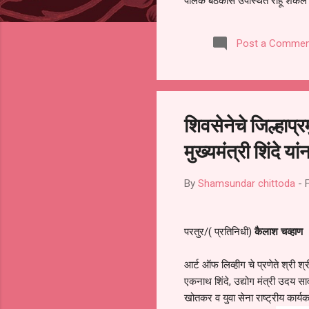
पालक बैठकीस उपस्थित राहू शकले ना
करण्यात आला आहे. यामुळे संबंधित 
समितीची फेरनिवडणूक घेण्यात यावी,
Post a Commen
जालना तसेच तालुका शिक्षण अधिकारी
लक्ष लागले आहे. या न...
शिवसेनेचे जिल्हाप
मुख्यमंत्री शिंदे या
By
Shamsundar chittoda
-
परतुर/( प्रतिनिधी)
कैलाश चव्हाण
आर्ट ऑफ लिव्हीग चे प्रणेते श्री श्र
एकनाथ शिंदे, उद्योग मंत्री उदय स
खोतकर व युवा सेना राष्ट्रीय कार्य