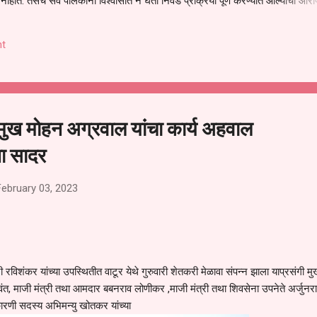
हीत. तसेच सर्व पालकांना विश्वासात न घेता निवड प्रक्रिया पूर्ण करण्यात आल्याचा आरो
निवड अमान्य करून ती रद्द करण्यात यावी आणि सर्व पालकांच्या उपस्थितीत मतदान पद्धतीने
 अशी मागणी पालकांनी केली आहे. या निवेदनाच्या प्रती जिल्हा शिक्षण अधिकारी (प्राथमिक
t
, परतूर यांनाही पाठविण्यात आल्या असून प्रशासन याबाबत काय निर्णय घेते, याकडे पालका
्रमुख मोहन अग्रवाल यांचा कार्य अहवाल
ंना सादर
February 03, 2023
ी रविशंकर यांच्या उपस्थितीत वाटूर येथे गुरुवारी शेतकरी मेळावा संपन्न झाला याप्रसंगी मुख
ावंत, माजी मंत्री तथा आमदार बबनराव लोणीकर ,माजी मंत्री तथा शिवसेना उपनेते अर्जुनर
कारणी सदस्य अभिमन्यु खोतकर यांच्या