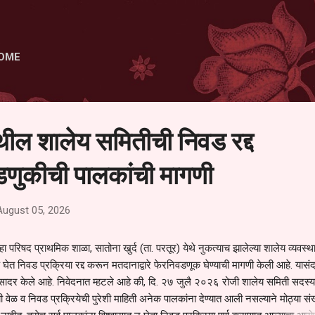
Skip to main content
OME
ेथील शालेय समितीची निवड रद्द
णुकीची पालकांची मागणी
August 05, 2026
हा परिषद प्राथमिक शाळा, सातोना खुर्द (ता. परतूर) येथे नुकत्याच झालेल्या शालेय व्यवस्
 घेत निवड प्रक्रिया रद्द करून मतदानाद्वारे फेरनिवडणूक घेण्याची मागणी केली आहे. यासंदर
न सादर केले आहे. निवेदनात म्हटले आहे की, दि. २७ जुलै २०२६ रोजी शालेय समिती सदस्या
वेळ व निवड प्रक्रियेची पुरेशी माहिती अनेक पालकांना देण्यात आली नसल्याने मोठ्या संख्