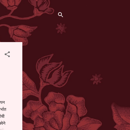
थापन
्भात
ंची
येने