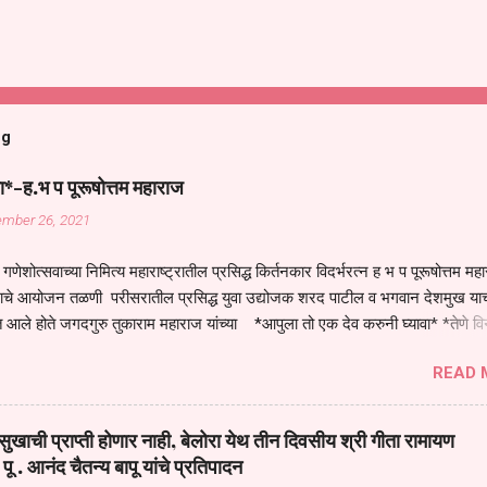
og
ा*-ह.भ प पूरूषोत्तम महाराज
ember 26, 2021
गणेशोत्सवाच्या निमित्य महाराष्ट्रातील प्रसिद्ध किर्तनकार विदर्भरत्न ह भ प पूरूषोत्तम मह
तनाचे आयोजन तळणी परीसरातील प्रसिद्ध युवा उद्योजक शरद पाटील व भगवान देशमुख याच
 आले होते जगदगुरु तुकाराम महाराज यांच्या *आपुला तो एक देव करुनी घ्यावा* *तेणे व
जनीती* *नाही आदी अंती अवसान* या अभंगावर सुंदर निरूपण केले सध्य स्थितीचा काळ ह
READ 
मंडपात बसलेली लोक ही खरच भाग्यवान आहेत कोरोना सारख्या महामारीत आपंण जिवंत आहोत 
असेल तर धार्मीक विचाराचा आधार आपल्याला घ्यावाच लागेल महामारीच्या काळात वारकरी
य स्थितीत मानव जातीची मानसीक अवस्था सक्षम असणे गरजेचे आहे कोरोना ने मानवी ज
ुखाची प्राप्ती होणार नाही, बेलोरा येथ तीन दिवसीय श्री गीता रामायण
पल्या सगळ्याना करून दीली आहे मनुष्याच्या आयुष्यातील नामसाधना ही त्याच्यासाठी खू
 पू . आनंद चैतन्य बापू यांचे प्रतिपादन
ाधना करण्याचा आळस आ...