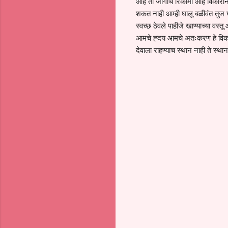
आहे ती जागाच रिकामी आहे विकारान
शकत नाही आम्ही घालू बळीवंत तुज घा
स्वच्छ ठेवले पाहीजे खाण्याच्या वस्
आमचे ह्दय आमचे अतःकरण हे विकारा
देवाला राहण्याच स्थान नाही ते स्
C
o
m
m
e
n
t
s