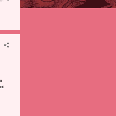
पही
 शालेय
),
ंचे
मा
ाती