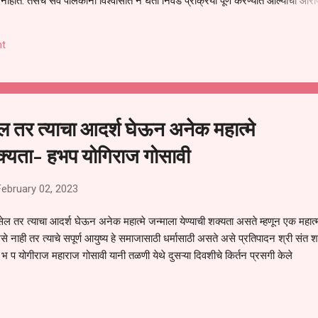
हीत. तसेच सर्व पालकांना विश्वासात न घेता निवड प्रक्रिया पूर्ण करण्यात आल्याचा आरो
निवड अमान्य करून ती रद्द करण्यात यावी आणि सर्व पालकांच्या उपस्थितीत मतदान पद्धतीने
 अशी मागणी पालकांनी केली आहे. या निवेदनाच्या प्रती जिल्हा शिक्षण अधिकारी (प्राथमिक
t
, परतूर यांनाही पाठविण्यात आल्या असून प्रशासन याबाबत काय निर्णय घेते, याकडे पालका
ल तर त्याचा आदर्श घेऊन अनेक महात्मे
शक्यता- हभप योगिराज गोसावी
February 02, 2023
ल तर त्याचा आदर्श घेऊन अनेक महात्मे जन्माला येण्याची शक्यता असते म्हणून एक महात्
असे नाही तर त्याचे सपूर्ण आयुष्य हे समाजासाठी धर्मासाठी असते असे प्रतिपादन श्री संत श
 भ प योगीराज महाराज गोसावी यानी तळणी येथे दुसऱ्या दिवशीचे किर्तन प्रसगी केले