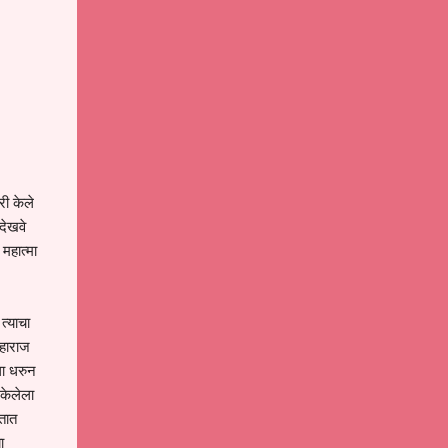
ी केले
देखवे
महात्मा
त्याचा
महाराज
ला धरुन
केलेला
तात
ा