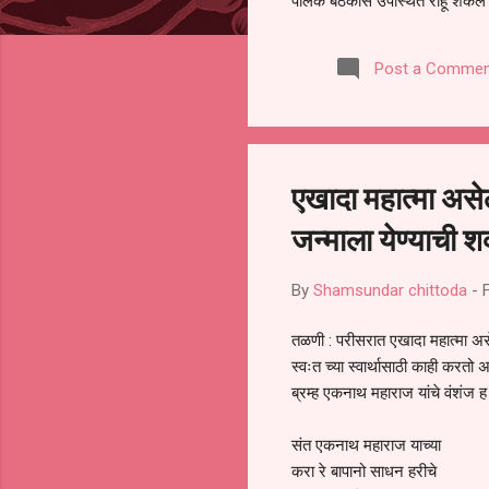
पालक बैठकीस उपस्थित राहू शकले ना
करण्यात आला आहे. यामुळे संबंधित 
समितीची फेरनिवडणूक घेण्यात यावी,
Post a Commen
जालना तसेच तालुका शिक्षण अधिकारी
लक्ष लागले आहे. या न...
एखादा महात्मा असे
जन्माला येण्याची 
By
Shamsundar chittoda
-
तळणी : परीसरात एखादा महात्मा असे
स्वःत च्या स्वार्थासाठी काही करतो 
ब्रम्ह एकनाथ महाराज यांचे वंशंज ह
संत एकनाथ महाराज याच्या
करा रे बापानो साधन हरीचे