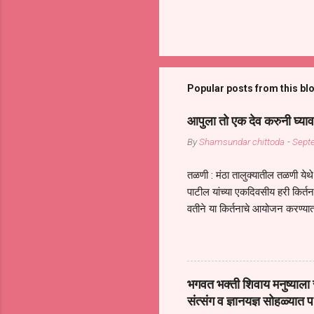
Popular posts from this bl
आपुला तो एक देव करुनी घ्याव
By
Shamsundar chittoda
-
Sept
तळणी : मंठा तालुक्यातील तळणी येथे 
पाटील यांच्या एकदिवसीय हरी किर्
वतीने या किर्तनाचे आयोजन करण्यात
सुख नोहे* *येरती माईक दुःखाची 
जातीच्या परीक्षेचा काळ आहे धर्म
महामारीतून जर आपल्याला वाचायचे 
सप्रदायच खूप मोठा आधार आहे सध्
भगवत भक्ती शिवाय मनुष्याला स
गरजा कीती कमी आहेत यांची जाणीव आ
संत्संग व ज्ञानयज्ञ सोहळ्यात प
आधार असते परतू आज काल तीच स