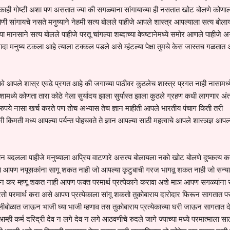
ाही गोष्टी अशा पण असतात ज्या की सगळ्याना सांगायाच्या ही नसतात खोट बोलणे कोणा
ी सांगायचे नसते मनुष्याने नेहमी सत्य बोलले पाहीजे आपले शास्त्र आपल्याला सत्य बोला
ा मानसाने सत्य बोलले पाहीजे परतू चांगल्या शब्दाच्या वेषष्टानेमध्ये समोर आणले पाहीजे 
खादा मनुष्य टकला आहे त्याला टक्कल पडले असे म्हंटल्या पेक्षा तुमचे केस जास्तच गळतात
ावे आपले शास्र एवढे प्रगत आहे की जगाच्या पाठीवर कुठलेच शास्त्र प्रगत नाही नासामध्य
ध्ये कोणता तारा कोठे गेला सुर्यादय झाला सुर्यास्त झाला कुठले ग्रहण कधी लागणार अंतर
ुपये नासा खर्च करते पण तोच अभ्यास तेच ज्ञान माहीती आपले भारतीय पंचाग किती तरी
 किमती मध्य आपल्या पर्यन्त पोहचवते ते ज्ञान आपल्या साठी महत्वाचे आपले शास्ञज्ञ आपल्
ीकोन बदलला पाहीजे मनुष्याला अप्रिय वाटणारे असत्य बोलायला नको खोट बोलणे दुष्कत्य कर
णे आपण नपूसकांना सागू शकत नाही जो आपल्या कृटुबाची गरज भागवू शकत नाही जो सन्य
न कर म्हणू शकत नाही आपण फक्त परमार्थ प्रत्येकाने करावा अशे माञ आपण सगळ्यांना स
तो परमार्थ करा असे आपण प्रत्येकाला सांगू शकतो तुकोबाराय दारोदार फिरून सागतात पर
्लीबोळात जाऊन भाजी घ्या भाजी म्हणाव तस तुकोबाराय प्रत्येकाच्या घरी जाऊन सागतात दे
्ही कर्म दरिद्री देव न लगे देव न लगे आठवणीचे रुदले जागे ज्याच्या मध्ये परमात्माला सा