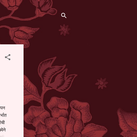
थापन
्भात
ंची
येने