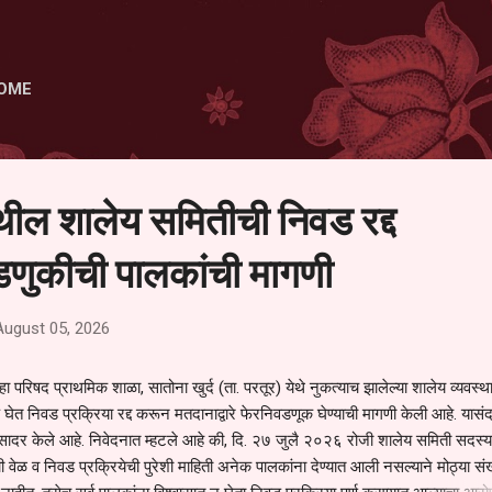
Skip to main content
OME
ेथील शालेय समितीची निवड रद्द
णुकीची पालकांची मागणी
August 05, 2026
हा परिषद प्राथमिक शाळा, सातोना खुर्द (ता. परतूर) येथे नुकत्याच झालेल्या शालेय व्यवस्
 घेत निवड प्रक्रिया रद्द करून मतदानाद्वारे फेरनिवडणूक घेण्याची मागणी केली आहे. यासंदर
न सादर केले आहे. निवेदनात म्हटले आहे की, दि. २७ जुलै २०२६ रोजी शालेय समिती सदस्या
वेळ व निवड प्रक्रियेची पुरेशी माहिती अनेक पालकांना देण्यात आली नसल्याने मोठ्या संख्