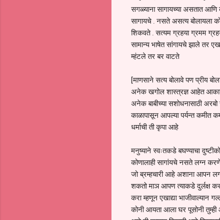
सगळ्याना सागायच्या असतात आणि क
सागायचे . नसते असत्य बोलायला कोण
शिकवते . सत्यम ग्रहया ग्रमम ग्रहय
सामान्य भाषेत सांगायचे झाले तर ए
म्हंटले तर बर वाटते
[माणसाने सत्य बोलावे पण प्रीय बोल
अनेक खगोल शास्त्रज्ञ आहेत आकाशाम
अनेक बाबीच्या सशोधनासाठी अरबो र
काळापासून आपल्या पर्यन्त कमीत कमी
धर्माची ती कृपा आहे
मनुष्याने स्वःतकडे बघण्याचा दुष्ट
कोणालाही सागांयचे नसते लग्न कर
जो ब्रम्हचारी आहे अशाना आपन लग्
शकतो माञ आपण त्याकडे दुर्लक्ष कर
करा म्हणून एखाद्या भाजीवाल्यान गल
कोनी आयता आला घर पूसोनी तुम्ही आम