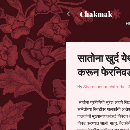
Chakmak
H
सातोना खुर्द य
करून फेरनिवड
By
Shamsundar chittoda
-
सातोना प्रतिनिधी सुरेश लहाने जिल्
समितीच्या निवडीवर पालकांनी आक्षेप
पालकांनी मुख्याध्यापकांकडे निवेद
निवड करण्यात आली. मात्र, बैठकीची 