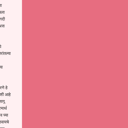
ला
यला
अगदी
 अस
े
ांतल्या
या
णे हे
ाशी आहे
ागू
मार्थ
व घ्या
ठवायचे