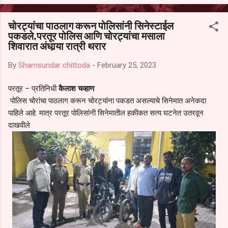
आल्याचा आरोपही करण्यात आला आहे. यामुळे संबंधित निवड अमान्य करून ती रद्द
करण्यात यावी आणि सर्व पालकांच्या उपस्थितीत मतदान पद्धतीने शालेय समितीची
चोरट्यांचा पाठलाग करून पोलिसांनी सिनेस्टाईल
फेरनिवडणूक घेण्यात यावी, अशी मागणी पालकांनी केली आहे. या निवेदनाच्या प्रती
पकडले,परतूर पोलिस आणि चोरट्यांचा मसाला
जिल्हा शिक्षण अधिकारी (प्राथमिक), जालना तसेच तालुका शिक्षण अधिकारी,
शिवारात अंधार्‍या रात्री थरार
परतूर यांनाही पाठविण्यात आल्या असून प्रशासन याबाबत काय निर्णय घेते, याकडे
पालकांचे लक्ष लागले आहे. या न...
By
Shamsundar chittoda
-
February 25, 2023
परतूर – प्रतिनिधी
कैलाश चव्हाण
पोलिस चोरांचा पाठलाग करून चोरट्यांना पकडत असल्याचे सिनेमात अनेकदा
पाहिले आहे. मात्र परतूर पोलिसांनी सिनेमातील हकीकत सत्य घटनेत उतरवून
दाखवीले