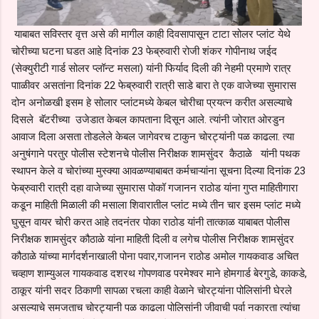
याबाबत सविस्तर वृत्त असे की मागील काही दिवसापासून टाटा सोलर प्लांट येथे
चोरीच्या घटना घडत आहे दिनांक 23 फेब्रुवारी रोजी शंकर गोपीनाथ जईद
(सेक्युरीटी गार्ड सोलर प्लॉन्ट मसला) यांनी फिर्याद दिली की नेहमी प्रमाणे रात्र
पााळीवर असतांना दिनांक 22 फेब्रुवारी रात्री साडे बारा ते एक वाजेच्या सुमारास
दोन अनोळखी इसम हे सोलार प्लांटमध्ये केबल चोरीचा प्रयत्न करीत असल्याचे
दिसले बॅटरीच्या उजेडात केबल कापताना दिसून आले. त्यांनी जोरात ओरडुन
आवाज दिला असता तोडलेले केबल जागेवरच टाकुन चोरट्यांनी पळ काढला. त्या
अनुषंगाने परतुर पोलीस स्टेशनचे पोलीस निरीक्षक शामसुंदर कैठाळे यांनी पथक
स्थापन केले व चोरांच्या मुस्क्या आवळण्याबाबत कर्मचाऱ्यांना सूचना दिल्या दिनांक 23
फेब्रुवारी रात्री दहा वाजेच्या सुमारास पोकॉ गजानन राठोड यांना गुप्त माहितीगारा
कडून माहिती मिळाली की मसाला शिवारातील प्लांट मध्ये तीन चार इसम प्लांट मध्ये
घुसून वायर चोरी करत आहे तदनंतर पोका राठोड यांनी तात्काळ याबाबत पोलीस
निरीक्षक शामसुंदर कौठाळे यांना माहिती दिली व लगेच पोलीस निरीक्षक शामसुंदर
कौठाळे यांच्या मार्गदर्शनाखाली पोना पवार,गजानन राठोड अमोल गायकवाड अचित
चव्हाण शाम्युअल गायकवाड दशरथ गोपणवाड परमेश्वर माने होमगार्ड बेरगुडे, काकडे,
ठाकूर यांनी सदर ठिकाणी सापळा रचला काही वेळाने चोरट्यांना पोलिसांनी घेरले
असल्याचे समजताच चोरट्यानी पळ काढला पोलिसांनी जीवाची पर्वा नकारता त्यांचा