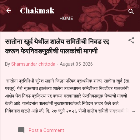
Skip to main content
Chakmak
HOME
सातोना खुर्द येथील शालेय समितीची निवड रद्द
करून फेरनिवडणुकीची पालकांची मागणी
By
Shamsundar chittoda
-
August 05, 2026
सातोना प्रतिनिधी सुरेश लहाने जिल्हा परिषद प्राथमिक शाळा, सातोना खुर्द (ता.
परतूर) येथे नुकत्याच झालेल्या शालेय व्यवस्थापन समितीच्या निवडीवर पालकांनी
आक्षेप घेत निवड प्रक्रिया रद्द करून मतदानाद्वारे फेरनिवडणूक घेण्याची मागणी
केली आहे. यासंदर्भात पालकांनी मुख्याध्यापकांकडे निवेदन सादर केले आहे.
निवेदनात म्हटले आहे की, दि. २७ जुलै २०२६ रोजी शालेय समिती सदस्यांची निवड
करण्यात आली. मात्र, बैठकीची वेळ व निवड प्रक्रियेची पुरेशी माहिती अनेक
पालकांना देण्यात आली नसल्याने मोठ्या संख्येने पालक बैठकीस उपस्थित राहू शकले
Post a Comment
नाहीत. तसेच सर्व पालकांना विश्वासात न घेता निवड प्रक्रिया पूर्ण करण्यात