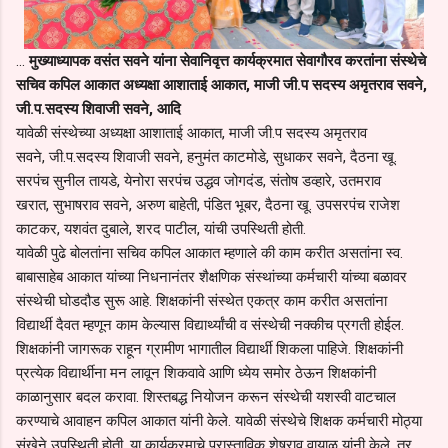
...
मुख्याध्यापक वसंत सवने यांना सेवानिवृत्त कार्यक्रमात सेवागौरव करतांना संस्थेचे
सचिव कपिल आकात अध्यक्षा आशाताई आकात, माजी जी.प सदस्य अमृतराव सवने,
जी.प.सदस्य शिवाजी सवने, आदि
यावेळी संस्थेच्या अध्यक्षा आशाताई आकात, माजी जी.प सदस्य अमृतराव
सवने, जी.प.सदस्य शिवाजी सवने, हनुमंत काटमोडे, सुधाकर सवने, दैठना खू.
सरपंच सुनील तायडे, येनोरा सरपंच उद्धव जोगदंड, संतोष डव्हारे, उतमराव
खरात, सुभाषराव सवने, अरुण बाहेती, पंडित भूबर, दैठना खू. उपसरपंच राजेश
काटकर, यशवंत दुबाले, शरद पाटील, यांची उपस्थिती होती.
यावेळी पुढे बोलतांना सचिव कपिल आकात म्हणाले की काम करीत असतांना स्व.
बाबासाहेब आकात यांच्या निधनानंतर शैक्षणिक संस्थांच्या कर्मचारी यांच्या बळावर
संस्थेची घोडदौड सुरू आहे. शिक्षकांनी संस्थेत एकत्र काम करीत असतांना
विद्यार्थी दैवत म्हणून काम केल्यास विद्यार्थ्यांची व संस्थेची नक्कीच प्रगती होईल.
शिक्षकांनी जागरूक राहून ग्रामीण भागातील विद्यार्थी शिकला पाहिजे. शिक्षकांनी
प्रत्येक विद्यार्थीना मन लावून शिकवावे आणि ध्येय समोर ठेऊन शिक्षकांनी
काळानुसार बदल करावा. शिस्तबद्ध नियोजन करून संस्थेची यशस्वी वाटचाल
करण्याचे आवाहन कपिल आकात यांनी केले. यावेळी संस्थेचे शिक्षक कर्मचारी मोठ्या
संखेने उपस्थिती होती. या कार्यक्रमाचे प्रास्ताविक शेषराव वायाळ यांनी केले. तर