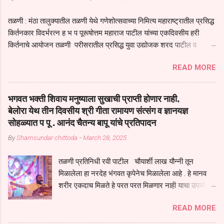
तळणी : मंठा तालुक्यातील तळणी येथे गणेशोत्सवाच्या निमित्य महाराष्ट्रातील प्रसिद्ध
किर्तनकार विदर्भरत्न ह भ प पूरूषोत्तम महाराज पाटील यांच्या एकदिवसीय हरी
किर्तनाचे आयोजन तळणी परीसरातील प्रसिद्ध युवा उद्योजक शरद पाटील व
भगवान देशमुख याच्या वतीने या किर्तनाचे आयोजन करण्यात आले होते जगदगुरु
READ MORE
तुकाराम महाराज यांच्या *आपुला तो एक देव करुनी घ्यावा* *तेणे विन जिवा सुख
नोहे* *येरती माईक दुःखाची जनीती* *नाही आदी अंती अवसान* या अभंगावर
सुंदर निरूपण केले सध्य स्थितीचा काळ हा मानव जातीच्या परीक्षेचा काळ आहे
भगवत भक्ती शिवाय मनुष्याला सुखाची प्राप्ती होणार नाही,
धर्ममंडपात बसलेली लोक ही खरच भाग्यवान आहेत कोरोना सारख्या महामारीत आपंण
बेलोरा येथ तीन दिवसीय श्री गीता रामायण संत्संग व ज्ञानयज्ञ
जिवंत आहोत या महामारीतून जर आपल्याला वाचायचे असेल तर धार्मीक विचाराचा
सोहळ्यात प पू . आनंद चैतन्य बापू यांचे प्रतिपादन
आधार आपल्याला घ्यावाच लागेल महामारीच्या काळात वारकरी सप्रदायच खूप मोठा
By
Shamsundar chittoda
-
March 28, 2025
आधार आहे सध्य स्थितीत मानव जातीची मानसीक अवस्था सक्षम असणे गरजेचे आहे
कोरोना ने मानवी जीवनातील गरजा कीती कमी आहेत यांची जाणीव आपल्या
तळणी प्रतिनिधी रवी पाटील चौयार्शी लाख यौन्नी तून
सगळ्याना करून दीली आहे मनुष्याच्या आयुष्यातील नामसाधना ही त्याच्यासाठी खूप
मिळालेला हा नरदेह भंगवत कृपेनेच मिळालेला आहे . हे मानव
मोठा आधार असते परतू आज काल तीच साधना करण्याचा आळस आ...
शरीर एकदाच मिळते हे परत परत मिळणार नाही याचा उपयोग
आपण भगवंत भक्ती साठी च केला पाहिजे पाप आणि पुण्याचा
READ MORE
संचय सारखे असतील तेव्हाच मनुष्य जन्म मिळतो . . परतू
पुण्याचा संचय जर जास्त असेल तर तुम्हाला स्वर्गातील देवत्व