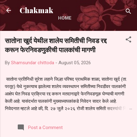
Skip to main content
Chakmak
HOME
सातोना खुर्द येथील शालेय समितीची निवड रद्द
करून फेरनिवडणुकीची पालकांची मागणी
By
Shamsundar chittoda
-
August 05, 2026
सातोना प्रतिनिधी सुरेश लहाने जिल्हा परिषद प्राथमिक शाळा, सातोना खुर्द (ता.
परतूर) येथे नुकत्याच झालेल्या शालेय व्यवस्थापन समितीच्या निवडीवर पालकांनी
आक्षेप घेत निवड प्रक्रिया रद्द करून मतदानाद्वारे फेरनिवडणूक घेण्याची मागणी
केली आहे. यासंदर्भात पालकांनी मुख्याध्यापकांकडे निवेदन सादर केले आहे.
निवेदनात म्हटले आहे की, दि. २७ जुलै २०२६ रोजी शालेय समिती सदस्यांची निवड
करण्यात आली. मात्र, बैठकीची वेळ व निवड प्रक्रियेची पुरेशी माहिती अनेक
पालकांना देण्यात आली नसल्याने मोठ्या संख्येने पालक बैठकीस उपस्थित राहू शकले
Post a Comment
नाहीत. तसेच सर्व पालकांना विश्वासात न घेता निवड प्रक्रिया पूर्ण करण्यात