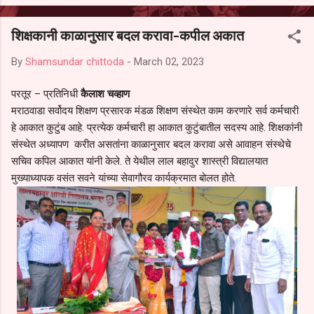
आल्याचा आरोपही करण्यात आला आहे. यामुळे संबंधित निवड अमान्य करून ती रद्द
करण्यात यावी आणि सर्व पालकांच्या उपस्थितीत मतदान पद्धतीने शालेय समितीची
शिक्षकानी काळानुसार बदल करावा-कपील अकात
फेरनिवडणूक घेण्यात यावी, अशी मागणी पालकांनी केली आहे. या निवेदनाच्या प्रती
जिल्हा शिक्षण अधिकारी (प्राथमिक), जालना तसेच तालुका शिक्षण अधिकारी,
By
Shamsundar chittoda
-
March 02, 2023
परतूर यांनाही पाठविण्यात आल्या असून प्रशासन याबाबत काय निर्णय घेते, याकडे
पालकांचे लक्ष लागले आहे. या न...
परतूर – प्रतिनिधी
कैलाश चव्हाण
मराठवाडा सर्वोदय शिक्षण प्रसारक मंडळ शिक्षण संस्थेत काम करणारे सर्व कर्मचारी
हे आकात कुटुंब आहे. प्रत्येक कर्मचारी हा आकात कुटुंबातील सदस्य आहे. शिक्षकांनी
संस्थेत अध्यापण करीत असतांना काळानुसार बदल करावा असे आवाहन संस्थेचे
सचिव कपिल आकात यांनी केले. ते येथील लाल बहादुर शास्त्री विद्यालयात
मुख्याध्यापक वसंत सवने यांच्या सेवागौरव कार्यक्रमात बोलत होते.