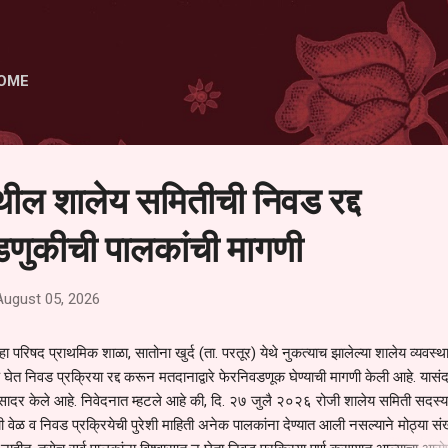
Skip to main content
OME
ेथील शालेय समितीची निवड रद्द
णुकीची पालकांची मागणी
August 05, 2026
हा परिषद प्राथमिक शाळा, सातोना खुर्द (ता. परतूर) येथे नुकत्याच झालेल्या शालेय व्यवस्
 घेत निवड प्रक्रिया रद्द करून मतदानाद्वारे फेरनिवडणूक घेण्याची मागणी केली आहे. यासंदर
न सादर केले आहे. निवेदनात म्हटले आहे की, दि. २७ जुलै २०२६ रोजी शालेय समिती सदस्या
वेळ व निवड प्रक्रियेची पुरेशी माहिती अनेक पालकांना देण्यात आली नसल्याने मोठ्या संख्