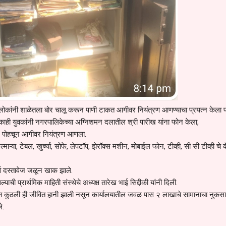
ारील लोकांनी शाळेतला बोर चालू करून पाणी टाकत आगीवर नियंत्रण आणण्याचा प्रयत्न केला प
ाही युवकांनी नगरपालिकेच्या अग्निशमन दलातील श्री पारीख यांना फोन केला,
वर पोहचून आगीवर नियंत्रण आणला.
ाऱ्या, टेबल, खुर्च्या, सोफे, लेपटॉप, झेरॉक्स मशीन, मोबाईल फोन, टीव्ही, सी सी टीव्ही चे कॅ
व दस्तावेज जळून खाक झाले.
ाची प्रार्थमिक माहिती संस्थेचे अध्यक्ष तारेख भाई सिद्दीकी यांनी दिली.
नेत कुठली ही जीवित हानी झाली नसून कार्यालयातील जवळ पास २ लाखाचे सामानाचा नुकस
े.