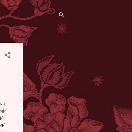
थापन
्भात
ंची
येने