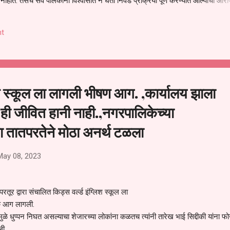
हीत. तसेच सर्व पालकांना विश्वासात न घेता निवड प्रक्रिया पूर्ण करण्यात आल्याचा आरो
निवड अमान्य करून ती रद्द करण्यात यावी आणि सर्व पालकांच्या उपस्थितीत मतदान पद्धतीने
 अशी मागणी पालकांनी केली आहे. या निवेदनाच्या प्रती जिल्हा शिक्षण अधिकारी (प्राथमिक
t
, परतूर यांनाही पाठविण्यात आल्या असून प्रशासन याबाबत काय निर्णय घेते, याकडे पालका
लिश स्कूल ला लागली भीषण आग. ,कार्यालय झाला
ी जीवित हानी नाही.,नगरपालिकेच्या
ा तातपरतेने मोठा अनर्थ टळला
May 08, 2023
रतूर द्वारा संचालित किड्स वर्ल्ड इंग्लिश स्कूल ला
 आग लागली.
ुळे धुप्पन निघत असल्याचा शेजारच्या लोकांना कळतच त्यांनी तारेख भाई सिद्दीकी यांना फ
ली,