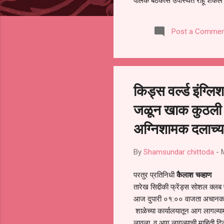
पालक बैठकीस उपस्थित राहू शकले ना
करण्यात आला आहे. यामुळे संबंधित 
समितीची फेरनिवडणूक घेण्यात यावी,
Post a Commen
जालना तसेच तालुका शिक्षण अधिकारी
लक्ष लागले आहे. या न...
किड्स वर्ल्ड इंग्
जळून खाक कुठली ह
अग्निशामक दलाच्य
By
Shamsundar chittoda
-
परतुर प्रतिनिधी
कैलाश चव्हाण
तारेख सिद्दीकी फ्रेंड्स सोशल क्लब प
आज दुपारी ०१:०० वाजता अचानक
शाळेच्या कार्यालयातून आग लागल्याम
लावला, व आग लागल्याची माहिती दि