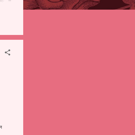
पही
 शालेय
),
ंचे
ोन