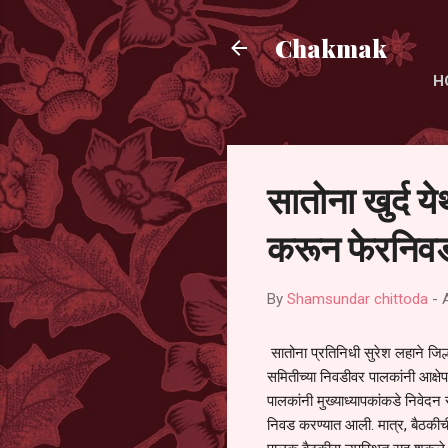
Chakmak
H
सातोना खुर्द य
करून फेरनिवड
By
Shamsundar chittoda
-
सातोना प्रतिनिधी सुरेश लहाने जिल्
समितीच्या निवडीवर पालकांनी आक्षेप
पालकांनी मुख्याध्यापकांकडे निवेद
निवड करण्यात आली. मात्र, बैठकीची 