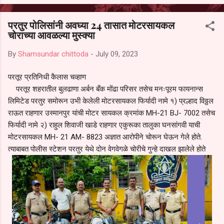
आल्याचा आरोपही करण्यात आला आहे. यामुळे संबंधित निवड अमान्य करून ती रद्द
करण्यात यावी आणि सर्व पालकांच्या उपस्थितीत मतदान पद्धतीने शालेय समितीची
परतुर पोलिसांनी अवघ्या 24 तासात मोटरसायकल
फेरनिवडणूक घेण्यात यावी, अशी मागणी पालकांनी केली आहे. या निवेदनाच्या प्रती
चोराच्या आवळल्या मुस्क्या
जिल्हा शिक्षण अधिकारी (प्राथमिक), जालना तसेच तालुका शिक्षण अधिकारी,
परतूर यांनाही पाठविण्यात आल्या असून प्रशासन याबाबत काय निर्णय घेते, याकडे
By
Shamsundar chittoda
-
July 09, 2023
पालकांचे लक्ष लागले आहे. या न...
परतूर प्रतिनिधी कैलास चव्हाण
परतूर शहरातील बुलढाणा अर्बन बँक मोंढा परिसर तसेच मनःपूरम फायनान्स
लिमिटेड परतुर समोरून उभी केलेली मोटरसायकल फिर्यादी नामे १) प्रल्हाद विठ्ठल
राऊत राहणार उस्मानपुर यांची मोटर सायकल क्रमांक MH-21 BJ- 7002 तसेच
फिर्यादी नामे २) राहुल शिवाजी खाडे राहणार एकुरूका तालुका घनसांगवी याची
मोटरसायकल MH- 21 AM- 8823 अज्ञात आरोपीने चोरून घेऊन गेले होते.
त्याबाबत पोलीस स्टेशन परतुर येथे दोन वेगवेगळे चोरीचे गुन्हे दाखल झालेले होते