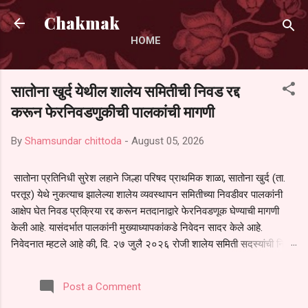
Skip to main content
Chakmak
HOME
सातोना खुर्द येथील शालेय समितीची निवड रद्द
करून फेरनिवडणुकीची पालकांची मागणी
By
Shamsundar chittoda
-
August 05, 2026
सातोना प्रतिनिधी सुरेश लहाने जिल्हा परिषद प्राथमिक शाळा, सातोना खुर्द (ता.
परतूर) येथे नुकत्याच झालेल्या शालेय व्यवस्थापन समितीच्या निवडीवर पालकांनी
आक्षेप घेत निवड प्रक्रिया रद्द करून मतदानाद्वारे फेरनिवडणूक घेण्याची मागणी
केली आहे. यासंदर्भात पालकांनी मुख्याध्यापकांकडे निवेदन सादर केले आहे.
निवेदनात म्हटले आहे की, दि. २७ जुलै २०२६ रोजी शालेय समिती सदस्यांची निवड
करण्यात आली. मात्र, बैठकीची वेळ व निवड प्रक्रियेची पुरेशी माहिती अनेक
पालकांना देण्यात आली नसल्याने मोठ्या संख्येने पालक बैठकीस उपस्थित राहू शकले
Post a Comment
नाहीत. तसेच सर्व पालकांना विश्वासात न घेता निवड प्रक्रिया पूर्ण करण्यात