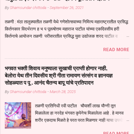
By
Shamsundar chittoda
-
September 26, 2021
तळणी : मंठा तालुक्यातील तळणी येथे गणेशोत्सवाच्या निमित्य महाराष्ट्रातील प्रसिद्ध
किर्तनकार विदर्भरत्न ह भ प पूरूषोत्तम महाराज पाटील यांच्या एकदिवसीय हरी
किर्तनाचे आयोजन तळणी परीसरातील प्रसिद्ध युवा उद्योजक शरद पाटील व
भगवान देशमुख याच्या वतीने या किर्तनाचे आयोजन करण्यात आले होते जगदगुरु
READ MORE
तुकाराम महाराज यांच्या *आपुला तो एक देव करुनी घ्यावा* *तेणे विन जिवा सुख
नोहे* *येरती माईक दुःखाची जनीती* *नाही आदी अंती अवसान* या अभंगावर
सुंदर निरूपण केले सध्य स्थितीचा काळ हा मानव जातीच्या परीक्षेचा काळ आहे
भगवत भक्ती शिवाय मनुष्याला सुखाची प्राप्ती होणार नाही,
धर्ममंडपात बसलेली लोक ही खरच भाग्यवान आहेत कोरोना सारख्या महामारीत आपंण
बेलोरा येथ तीन दिवसीय श्री गीता रामायण संत्संग व ज्ञानयज्ञ
जिवंत आहोत या महामारीतून जर आपल्याला वाचायचे असेल तर धार्मीक विचाराचा
सोहळ्यात प पू . आनंद चैतन्य बापू यांचे प्रतिपादन
आधार आपल्याला घ्यावाच लागेल महामारीच्या काळात वारकरी सप्रदायच खूप मोठा
By
Shamsundar chittoda
-
March 28, 2025
आधार आहे सध्य स्थितीत मानव जातीची मानसीक अवस्था सक्षम असणे गरजेचे आहे
कोरोना ने मानवी जीवनातील गरजा कीती कमी आहेत यांची जाणीव आपल्या
तळणी प्रतिनिधी रवी पाटील चौयार्शी लाख यौन्नी तून
सगळ्याना करून दीली आहे मनुष्याच्या आयुष्यातील नामसाधना ही त्याच्यासाठी खूप
मिळालेला हा नरदेह भंगवत कृपेनेच मिळालेला आहे . हे मानव
मोठा आधार असते परतू आज काल तीच साधना करण्याचा आळस आ...
शरीर एकदाच मिळते हे परत परत मिळणार नाही याचा उपयोग
आपण भगवंत भक्ती साठी च केला पाहिजे पाप आणि पुण्याचा
READ MORE