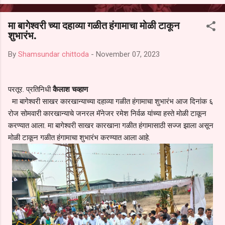
आल्याचा आरोपही करण्यात आला आहे. यामुळे संबंधित निवड अमान्य करून ती रद्द
करण्यात यावी आणि सर्व पालकांच्या उपस्थितीत मतदान पद्धतीने शालेय समितीची
मा बागेश्वरी च्या दहाव्या गळीत हंगामाचा मोळी टाकून
फेरनिवडणूक घेण्यात यावी, अशी मागणी पालकांनी केली आहे. या निवेदनाच्या प्रती
शुभारंभ.
जिल्हा शिक्षण अधिकारी (प्राथमिक), जालना तसेच तालुका शिक्षण अधिकारी,
परतूर यांनाही पाठविण्यात आल्या असून प्रशासन याबाबत काय निर्णय घेते, याकडे
By
Shamsundar chittoda
-
November 07, 2023
पालकांचे लक्ष लागले आहे. या न...
परतूर. प्रतिनिधी
कैलाश चव्हाण
मा बागेश्वरी साखर कारखान्याच्या दहाव्या गळीत हंगामाचा शुभारंभ आज दिनांक ६
रोज सोमवारी कारखान्याचे जनरल मॅनेजर रमेश निर्वळ यांच्या हस्ते मोळी टाकून
करण्यात आला. मा बागेश्वरी साखर कारखाना गळीत हंगामासाठी सज्ज झाला असून
मोळी टाकून गळीत हंगामाचा शुभारंभ करण्यात आला आहे.