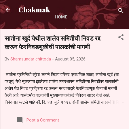
Skip to main content
Chakmak
HOME
सातोना खुर्द येथील शालेय समितीची निवड रद्द
करून फेरनिवडणुकीची पालकांची मागणी
By
Shamsundar chittoda
-
August 05, 2026
सातोना प्रतिनिधी सुरेश लहाने जिल्हा परिषद प्राथमिक शाळा, सातोना खुर्द (ता.
परतूर) येथे नुकत्याच झालेल्या शालेय व्यवस्थापन समितीच्या निवडीवर पालकांनी
आक्षेप घेत निवड प्रक्रिया रद्द करून मतदानाद्वारे फेरनिवडणूक घेण्याची मागणी
केली आहे. यासंदर्भात पालकांनी मुख्याध्यापकांकडे निवेदन सादर केले आहे.
निवेदनात म्हटले आहे की, दि. २७ जुलै २०२६ रोजी शालेय समिती सदस्यांची निवड
करण्यात आली. मात्र, बैठकीची वेळ व निवड प्रक्रियेची पुरेशी माहिती अनेक
पालकांना देण्यात आली नसल्याने मोठ्या संख्येने पालक बैठकीस उपस्थित राहू शकले
Post a Comment
नाहीत. तसेच सर्व पालकांना विश्वासात न घेता निवड प्रक्रिया पूर्ण करण्यात