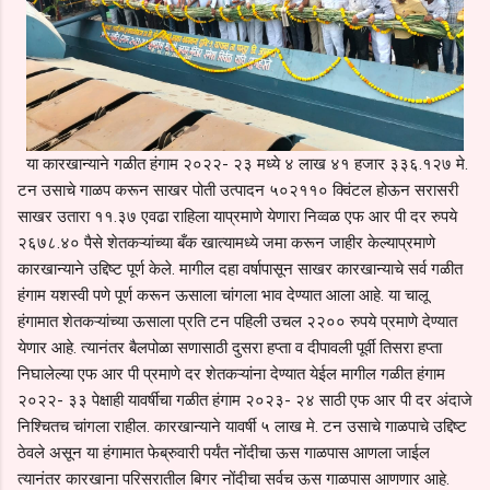
या कारखान्याने गळीत हंगाम २०२२- २३ मध्ये ४ लाख ४१ हजार ३३६.१२७ मे.
टन उसाचे गाळप करून साखर पोती उत्पादन ५०२११० क्विंटल होऊन सरासरी
साखर उतारा ११.३७ एवढा राहिला याप्रमाणे येणारा निव्वळ एफ आर पी दर रुपये
२६७८.४० पैसे शेतकऱ्यांच्या बँक खात्यामध्ये जमा करून जाहीर केल्याप्रमाणे
कारखान्याने उद्दिष्ट पूर्ण केले. मागील दहा वर्षापासून साखर कारखान्याचे सर्व गळीत
हंगाम यशस्वी पणे पूर्ण करून ऊसाला चांगला भाव देण्यात आला आहे. या चालू
हंगामात शेतकऱ्यांच्या ऊसाला प्रति टन पहिली उचल २२०० रुपये प्रमाणे देण्यात
येणार आहे. त्यानंतर बैलपोळा सणासाठी दुसरा हप्ता व दीपावली पूर्वी तिसरा हप्ता
निघालेल्या एफ आर पी प्रमाणे दर शेतकऱ्यांना देण्यात येईल मागील गळीत हंगाम
२०२२- ३३ पेक्षाही यावर्षीचा गळीत हंगाम २०२३- २४ साठी एफ आर पी दर अंदाजे
निश्चितच चांगला राहील. कारखान्याने यावर्षी ५ लाख मे. टन उसाचे गाळपाचे उद्दिष्ट
ठेवले असून या हंगामात फेब्रुवारी पर्यंत नोंदीचा ऊस गाळपास आणला जाईल
त्यानंतर कारखाना परिसरातील बिगर नोंदीचा सर्वच ऊस गाळपास आणणार आहे.