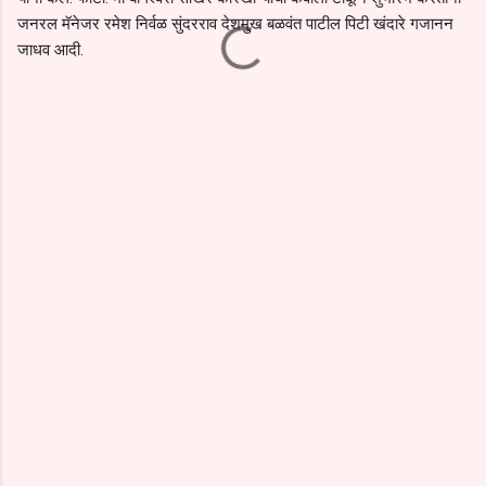
जनरल मॅनेजर रमेश निर्वळ सुंदरराव देशमुख बळवंत पाटील पिटी खंदारे गजानन
जाधव आदी.
C
o
m
m
e
n
t
s