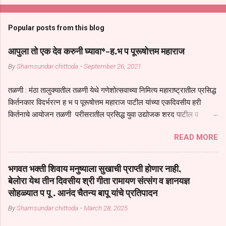
Popular posts from this blog
आपुला तो एक देव करुनी घ्यावा*-ह.भ प पूरूषोत्तम महाराज
By
Shamsundar chittoda
-
September 26, 2021
तळणी : मंठा तालुक्यातील तळणी येथे गणेशोत्सवाच्या निमित्य महाराष्ट्रातील प्रसिद्ध
किर्तनकार विदर्भरत्न ह भ प पूरूषोत्तम महाराज पाटील यांच्या एकदिवसीय हरी
किर्तनाचे आयोजन तळणी परीसरातील प्रसिद्ध युवा उद्योजक शरद पाटील व
भगवान देशमुख याच्या वतीने या किर्तनाचे आयोजन करण्यात आले होते जगदगुरु
READ MORE
तुकाराम महाराज यांच्या *आपुला तो एक देव करुनी घ्यावा* *तेणे विन जिवा सुख
नोहे* *येरती माईक दुःखाची जनीती* *नाही आदी अंती अवसान* या अभंगावर
सुंदर निरूपण केले सध्य स्थितीचा काळ हा मानव जातीच्या परीक्षेचा काळ आहे
भगवत भक्ती शिवाय मनुष्याला सुखाची प्राप्ती होणार नाही,
धर्ममंडपात बसलेली लोक ही खरच भाग्यवान आहेत कोरोना सारख्या महामारीत आपंण
बेलोरा येथ तीन दिवसीय श्री गीता रामायण संत्संग व ज्ञानयज्ञ
जिवंत आहोत या महामारीतून जर आपल्याला वाचायचे असेल तर धार्मीक विचाराचा
सोहळ्यात प पू . आनंद चैतन्य बापू यांचे प्रतिपादन
आधार आपल्याला घ्यावाच लागेल महामारीच्या काळात वारकरी सप्रदायच खूप मोठा
By
Shamsundar chittoda
-
March 28, 2025
आधार आहे सध्य स्थितीत मानव जातीची मानसीक अवस्था सक्षम असणे गरजेचे आहे
कोरोना ने मानवी जीवनातील गरजा कीती कमी आहेत यांची जाणीव आपल्या