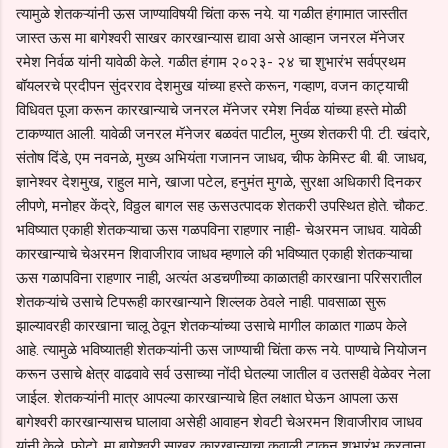
त्यामुळे शेतकऱ्यांनी ऊस जाण्याविषयी चिंता करू नये. या गळीत हंगामात जास्तीत
जास्त ऊस मा बागेश्वरी साखर कारखान्यास द्यावा असे आव्हान जनरल मॅनेजर
रमेश निर्वळ यांनी यावेळी केले. गळीत हंगाम २०२३- २४ चा शुभारंभ सर्वप्रथम
बॉयलरचे प्रदीपन सुंदरराव देशमुख यांच्या हस्ते करून, गव्हाण, वजन काट्याची
विधिवत पूजा करून कारखान्याचे जनरल मॅनेजर रमेश निर्वळ यांच्या हस्ते मोळी
टाकण्यात आली. यावेळी जनरल मॅनेजर बळवंत पाटील, मुख्य शेतकरी पी. टी. खंदारे,
संतोष दिंडे, एम नवनळे, मुख्य अभियंता गजानन जाधव, चीफ केमिस्ट बी. बी. जाधव,
ज्ञानेश्वर देशमुख, राहुल माने, खाजा पटेल, हनुमंत मुगळे, सुरक्षा अधिकारी दिनकर
लीपणे, मनोहर केंद्रे, विठ्ठल बागल सह ऊसउत्पादक शेतकरी उपस्थित होते. चौकट.
भविष्यात एकाही शेतकऱ्याचा ऊस गळपविना राहणार नाही- चेअरमन जाधव. यावेळी
कारखान्याचे चेअरमन शिवाजीराव जाधव म्हणाले की भविष्यात एकाही शेतकऱ्याचा
ऊस गळापविना राहणार नाही, अत्यंत अडचणीच्या काळातही कारखाना परिसरातील
शेतकऱ्यांचे उसाचे टिपरूही कारखान्याने शिल्लक ठेवले नाही. पावसाळा सुरू
झाल्यावरही कारखाना चालू ठेवून शेतकऱ्यांच्या उसाचे मागील काळात गाळप केले
आहे. त्यामुळे भविष्यातही शेतकऱ्यांनी ऊस जाण्याची चिंता करू नये. पाण्याचे नियोजन
करून उसाचे क्षेत्र वाढवावे सर्व उसाच्या नोंदी घेतल्या जातील व उतसही वेळेवर नेला
जाईल. शेतकऱ्यांनी मात्र आपल्या कारखान्याचे हित लक्षात घेऊन आपला ऊस
बागेश्वरी कारखान्यासच घालावा असेही आवाहन शेवटी चेअरमन शिवाजीराव जाधव
यांनी केले. फोटो. मा बागेश्वरी साखर कारखान्याचा कवाली टाकून शुभारंभ करताना