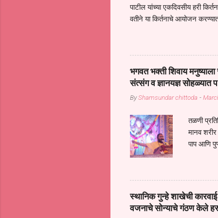
पाटील यांच्या एकदिवसीय हरी किर्
वतीने या किर्तनाचे आयोजन करण्यात
सुख नोहे* *येरती माईक दुःखाची 
जातीच्या परीक्षेचा काळ आहे धर्म
महामारीतून जर आपल्याला वाचायचे 
सप्रदायच खूप मोठा आधार आहे सध्
भगवत भक्ती शिवाय मनुष्याला स
गरजा कीती कमी आहेत यांची जाणीव आ
संत्संग व ज्ञानयज्ञ सोहळ्यात प
आधार असते परतू आज काल तीच स
By
Shamsundar chittoda
-
Marc
तळणी प्रतिन
मानव शरीर 
पाप आणि पुण
तर तुम्हाला 
शरिराला इंत
चार कुपा या
नरदेहाचा उद
स्थानिक गुन्हे शाखेची कार
शिष्य आनंद
वजनाचे सोन्याचे गंठण केले ह
संत्संगाचे