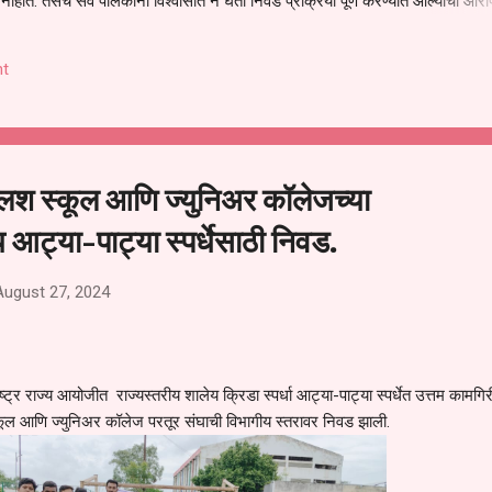
हीत. तसेच सर्व पालकांना विश्वासात न घेता निवड प्रक्रिया पूर्ण करण्यात आल्याचा आरो
निवड अमान्य करून ती रद्द करण्यात यावी आणि सर्व पालकांच्या उपस्थितीत मतदान पद्धतीने
 अशी मागणी पालकांनी केली आहे. या निवेदनाच्या प्रती जिल्हा शिक्षण अधिकारी (प्राथमिक
t
, परतूर यांनाही पाठविण्यात आल्या असून प्रशासन याबाबत काय निर्णय घेते, याकडे पालका
ग्लिश स्कूल आणि ज्युनिअर कॉलेजच्या
गीय आट्या-पाट्या स्पर्धेसाठी निवड.
August 27, 2024
्ट्र राज्य आयोजीत राज्यस्तरीय शालेय क्रिडा स्पर्धा आट्या-पाट्या स्पर्धेत उत्तम कामगिर
 स्कूल आणि ज्युनिअर कॉलेज परतूर संघाची विभागीय स्तरावर निवड झाली.