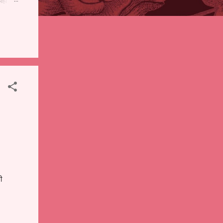
पही
 शालेय
),
ंचे
ी