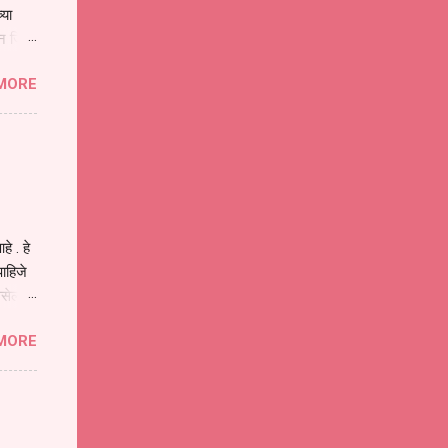
्या
िन जिवा
ा मानव
MORE
या
ीवनातील
प मोठा
े . हे
ाहिजे
असेल
ा
MORE
होईल .
ने या
 पात्र
ण
ःखी आहे