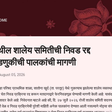
Skip to main content
OME
ेथील शालेय समितीची निवड रद्द
णुकीची पालकांची मागणी
August 05, 2026
हा परिषद प्राथमिक शाळा, सातोना खुर्द (ता. परतूर) येथे नुकत्याच झालेल्या शालेय व्यवस्
 घेत निवड प्रक्रिया रद्द करून मतदानाद्वारे फेरनिवडणूक घेण्याची मागणी केली आहे. यासंदर
न सादर केले आहे. निवेदनात म्हटले आहे की, दि. २७ जुलै २०२६ रोजी शालेय समिती सदस्या
वेळ व निवड प्रक्रियेची पुरेशी माहिती अनेक पालकांना देण्यात आली नसल्याने मोठ्या संख्