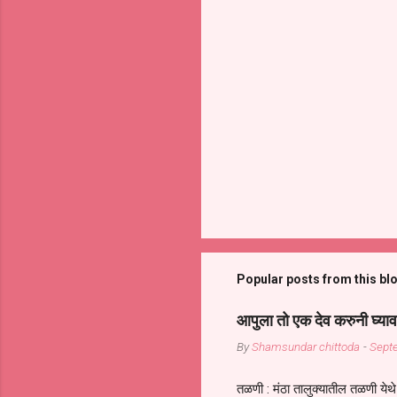
Popular posts from this bl
आपुला तो एक देव करुनी घ्याव
By
Shamsundar chittoda
-
Sept
तळणी : मंठा तालुक्यातील तळणी येथे 