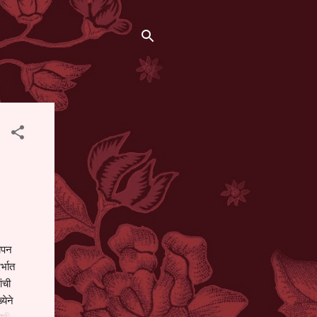
थापन
्भात
ंची
येने