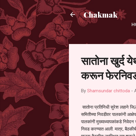
Chakmak
H
सातोना खुर्द य
करून फेरनिवड
By
Shamsundar chittoda
-
सातोना प्रतिनिधी सुरेश लहाने जिल्
समितीच्या निवडीवर पालकांनी आक्षेप
पालकांनी मुख्याध्यापकांकडे निवेद
निवड करण्यात आली. मात्र, बैठकीची 