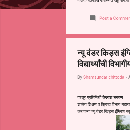
पालक बैठकीस उपस्थित राहू शकले ना
करण्यात आला आहे. यामुळे संबंधित 
समितीची फेरनिवडणूक घेण्यात यावी,
Post a Commen
जालना तसेच तालुका शिक्षण अधिकारी
लक्ष लागले आहे. या न...
न्यू वंडर किड्स इं
विद्यार्थ्यांची विभा
By
Shamsundar chittoda
-
परतूर प्रतिनिधी
कैलाश चव्हाण
शालेय शिक्षण व क्रिडा विभाग महाराष
करणाऱ्या न्यू वंडर किड्स इंग्लिश