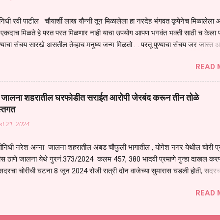
िधी रवी पाटील चौयार्शी लाख यौन्नी तून मिळालेला हा नरदेह भंगवत कृपेनेच मिळालेला आह
एकदाच मिळते हे परत परत मिळणार नाही याचा उपयोग आपण भगवंत भक्ती साठी च केला प
्याचा संचय सारखे असतील तेव्हाच मनुष्य जन्म मिळतो . . परतू पुण्याचा संचय जर जास्त 
स्वर्गातील देवत्व प्राप्त झाल्याशिवाय राहणार नाही . मानव शरीर हे हिर्यापेक्षा अनमोल आहे त्य
READ 
र सुंगधाचे व्यसन लागण्यापेक्षा भगवत भंक्ती चे व व्यसन लावा म्हणजे या नरदेहाचा उपयोग 
 मनुष्यावर होत असतात यापैकी भगवत कृपा ही पुण्यवानालाच होत असते . भगवंताच्या भजना
्धार होतो गरज आहे त्याला मनापासून आळवण्याची असे प्रतिपादन प पू चेतन्य बापू याचे कृपा
वाई जालना शहरातील घरफोडीत सराईत आरोपी जेरबंद करून तीन तोळे
 चैतन्य बापू यांनी तळणी येथून जवळच असलेल्या बेलोरा येथे केले तीन दिवसीय गीतारामाय
स्तगत
 आयोजन करण्यात आले आहे . या कलयुगात प्रत्येक मनुष्य दुःखी आहे थोडे थोडे सगळेच दु
t 21, 2024
तुम्हाला कोणीच सुखी नजरेला येणार नाही . धनाने सुखी असतील पण शरीर व्याधी...
ीनिधी नरेश अन्ना जालना शहरातील अंबड चौफुली भागातील , योगेश नगर येथील चोरी प
ीस ठाणे जालना येथे गुरनं.373/2024 कलम 457, 380 भादवी प्रमाणे गुन्हा दाखल करण
सदरचा चोरीची घटना 8 जून 2024 रोजी रात्री दोन वाजेच्या सुमारास घडली होती, सदरच
रोपी शोध घेणे बाबत जिल्हा पोलीस अधीक्षक अजय कुमार बंसल यांनी स्थानिक गुन्हे शाखेच
READ 
कज जाधव यांना सूचना दिल्या त्या अनुषंगाने पोलीस निरीक्षक स्थानिक गुन्हे शाखा जालना य
िकारी व अंमलदार यांना सदरचा गुन्हा उघडकीस आननेबाबत सूचना देवून मार्गदर्शन केले,
िनांक 20 ऑगस्ट रोजी स्थानिक गुन्हे शाखेतील पोलीस अधिकारी व अंमलदार हे नमूद गुन्ह