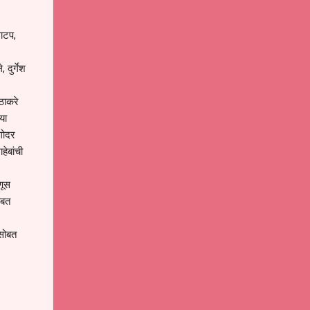
वाटप,
दुर्गेश
 ठाकरे
या
गोदर
हेबांची
णूस
ोबत
 सोबत