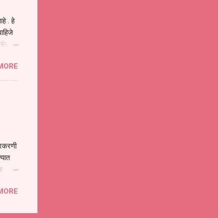
े . हे
ाहिजे
असेल
ा
MORE
होईल .
ने या
 पात्र
ण
ःखी आहे
्रकरणी
्यात
ा
े पोलीस
MORE
ांनी
 त्या
्यातील