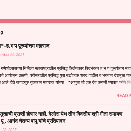
og
ा*-ह.भ प पूरूषोत्तम महाराज
ember 26, 2021
गणेशोत्सवाच्या निमित्य महाराष्ट्रातील प्रसिद्ध किर्तनकार विदर्भरत्न ह भ प पूरूषोत्तम मह
तनाचे आयोजन तळणी परीसरातील प्रसिद्ध युवा उद्योजक शरद पाटील व भगवान देशमुख याच
 आले होते जगदगुरु तुकाराम महाराज यांच्या *आपुला तो एक देव करुनी घ्यावा* *तेणे व
जनीती* *नाही आदी अंती अवसान* या अभंगावर सुंदर निरूपण केले सध्य स्थितीचा काळ ह
READ 
मंडपात बसलेली लोक ही खरच भाग्यवान आहेत कोरोना सारख्या महामारीत आपंण जिवंत आहोत 
असेल तर धार्मीक विचाराचा आधार आपल्याला घ्यावाच लागेल महामारीच्या काळात वारकरी
य स्थितीत मानव जातीची मानसीक अवस्था सक्षम असणे गरजेचे आहे कोरोना ने मानवी ज
ुखाची प्राप्ती होणार नाही, बेलोरा येथ तीन दिवसीय श्री गीता रामायण
पल्या सगळ्याना करून दीली आहे मनुष्याच्या आयुष्यातील नामसाधना ही त्याच्यासाठी खू
 पू . आनंद चैतन्य बापू यांचे प्रतिपादन
ाधना करण्याचा आळस आ...
h 28, 2025