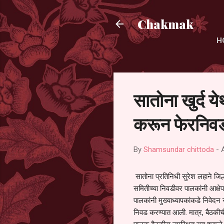
Chakmak
H
सातोना खुर्द य
करून फेरनिवड
By
Shamsundar chittoda
-
सातोना प्रतिनिधी सुरेश लहाने जिल्
समितीच्या निवडीवर पालकांनी आक्षेप
पालकांनी मुख्याध्यापकांकडे निवेद
निवड करण्यात आली. मात्र, बैठकीची 