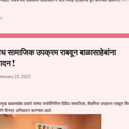
हीत. तसेच सर्व पालकांना विश्वासात न घेता निवड प्रक्रिया पूर्ण करण्यात आल्याचा आरो
निवड अमान्य करून ती रद्द करण्यात यावी आणि सर्व पालकांच्या उपस्थितीत मतदान पद्धतीने
 अशी मागणी पालकांनी केली आहे. या निवेदनाच्या प्रती जिल्हा शिक्षण अधिकारी (प्राथमिक
t
, परतूर यांनाही पाठविण्यात आल्या असून प्रशासन याबाबत काय निर्णय घेते, याकडे पालका
ध सामाजिक उपक्रम राबवून बाळासाहेबांना
ादन !
January 23, 2025
रमुख बाळासाहेब ठाकरे यांच्या जयंतीनिमित्त विविध सामाजिक, शैक्षणिक उपक्रम राबवून शि
 वतीने विनम्र अभिवादन करण्यात आले.