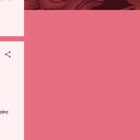
पही
 शालेय
),
ंचे
वसेना