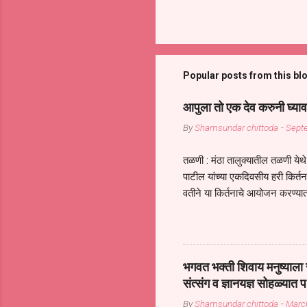
Popular posts from this bl
आपुला तो एक देव करुनी घ्याव
By
Shamsundar chittoda
-
Sept
तळणी : मंठा तालुक्यातील तळणी येथे 
पाटील यांच्या एकदिवसीय हरी किर्
वतीने या किर्तनाचे आयोजन करण्यात
सुख नोहे* *येरती माईक दुःखाची 
जातीच्या परीक्षेचा काळ आहे धर्म
महामारीतून जर आपल्याला वाचायचे 
सप्रदायच खूप मोठा आधार आहे सध्
भगवत भक्ती शिवाय मनुष्याला स
गरजा कीती कमी आहेत यांची जाणीव आ
संत्संग व ज्ञानयज्ञ सोहळ्यात प
आधार असते परतू आज काल तीच स
By
Shamsundar chittoda
-
Marc