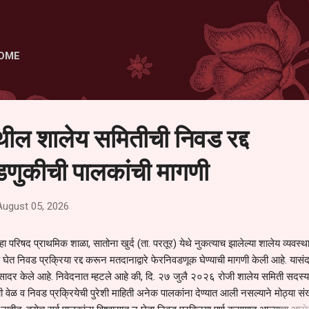
Skip to main content
OME
ेथील शालेय समितीची निवड रद्द
णुकीची पालकांची मागणी
August 05, 2026
हा परिषद प्राथमिक शाळा, सातोना खुर्द (ता. परतूर) येथे नुकत्याच झालेल्या शालेय व्यवस्
 घेत निवड प्रक्रिया रद्द करून मतदानाद्वारे फेरनिवडणूक घेण्याची मागणी केली आहे. यासंदर
न सादर केले आहे. निवेदनात म्हटले आहे की, दि. २७ जुलै २०२६ रोजी शालेय समिती सदस्या
वेळ व निवड प्रक्रियेची पुरेशी माहिती अनेक पालकांना देण्यात आली नसल्याने मोठ्या संख्