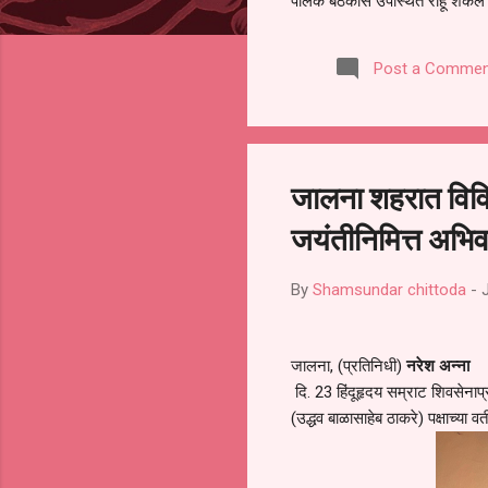
पालक बैठकीस उपस्थित राहू शकले ना
करण्यात आला आहे. यामुळे संबंधित 
समितीची फेरनिवडणूक घेण्यात यावी,
Post a Commen
जालना तसेच तालुका शिक्षण अधिकारी
लक्ष लागले आहे. या न...
जालना शहरात विवि
जयंतीनिमित्त अभिव
By
Shamsundar chittoda
-
जालना, (प्रतिनिधी)
नरेश अन्ना
दि. 23 हिंदूहृदय सम्राट शिवसेनाप्
(उद्धव बाळासाहेब ठाकरे) पक्षाच्या