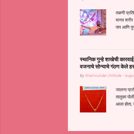
तळणी प्रतिन
मानव शरीर 
पाप आणि पुण
तर तुम्हाला 
शरिराला इंत
चार कुपा या
नरदेहाचा उद
स्थानिक गुन्हे शाखेची कार
शिष्य आनंद
वजनाचे सोन्याचे गंठण केले ह
संत्संगाचे
By
Shamsundar chittoda
-
Augus
या संसारात 
जालना प्रत
तालुका पोल
आला होता, 
गुन्हातील आ
निरीक्षक पं
पथकातील अध
अनुषंगाने द