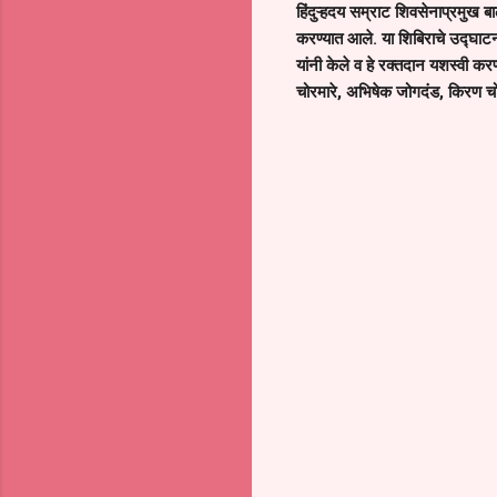
हिंदुऱ्हदय सम्राट शिवसेनाप्रमुख ब
करण्यात आले. या शिबिराचे उद्घाटन
यांनी केले व हे रक्तदान यशस्वी क
चोरमारे, अभिषेक जोगदंड, किरण चो
C
o
m
m
e
n
t
s