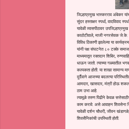
जिल्हाप्रमुख भास्करराव अंबेकर यांच्
सुंदर हस्ताक्षर स्पर्धा, वादविवाद स
यावेळी व्यासपीठावर उपजिल्हाप्रमुख
काठोटीवाले, माजी नगरसेवक जे.के. च
विविध ठिकाणी झालेल्या या कार्यक्र
यांनी पक्ष संघटनेत ८० टक्के समाजक
माध्यमातून रक्तदान शिबिर, रुग्ण
धाऊन जातो. त्याच्या गळ्यातील भगवा
कल्पकता होती. या शाखा सामान्य म
दुर्दैवाने आजच्या बदलत्या परिस्थित
आमदार, खासदार, मंत्री होऊ शकला प
ठाम उभा आहे.
त्यामूळे तरुण पिढीने केवळ सत्तेसाठ
काम करावे. असे आवाहन शिवसेना जिल
यावेळी दर्शन चौधरी, जीवन खंडागळे
शिवसैनिकांची उपस्थिती होती.