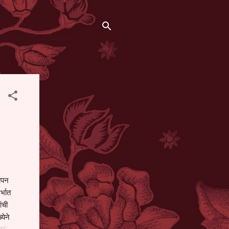
थापन
्भात
ंची
येने