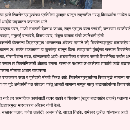
या हस्ते शिवसेनाप्रमुखांच्या प्रतिमेला पुष्पहार घालून शहरातील गरजू विद्यार्थ्यांना गणवेश 
्पर्धा आदींचे उद्घाटन करण्यात आले.
 बाबुराव पवार, माजी सभापती देवनाथ जाधव, शहर प्रमुख बाला परदेशी, घनश्याम खाकीवाले, 
व्हाण, गंगुताई वानखेडे, विजय पवार, मंजुषा घायाळ यांची उपस्थिती होती.
माप्रसंगी बोलताना जिल्हाप्रमुख भास्करराव अंबेकर म्हणाले की, शिवसेनाप्रमुख बाळासाहेब
ारण 20 टक्के राजकारण हा मूलमंत्र घालून दिला. त्याप्रमाणे मुंबईसह राज्यात शिवसेनेच्
वाहिका, गोरगरिबांना मदत, कोणतत्याही अडी-अडचणीच्या व संकट समयी शिवसैनिक सर्वात अ
 रुमाल हा शिवसैनिकांची ओळख बनला. राज्यभर पक्षाच्या उभारलेल्या शाखांचे जाळे बाळासा
ाणसाला मोलाचा आधार वाटायच्या.
ीत राजकारण सत्ता व गुत्तेदारी भोवती फिरत आहे. शिवसेनाप्रमुखांच्या विचारामुळे सामान्य मा
ण पुढे अनेकांनी पक्ष सोडला. परंतु आजही सामान्य माणूस मात्र बाळासाहेबांच्या विचारास
ीच नव्हे तर सामाजिक कार्यासाठी तत्पर राहावे व शिवसेना (उद्धव बाळासाहेब ठाकरे) पक्षाच्या
्हाप्रमुख भास्करराव अंबेकर यांनी केले.
, सखावत पठाण, गणेश लाहोटी, अजय रोडे, सावता तिडके, रामेश्वर कूरील यांच्यासह आदी