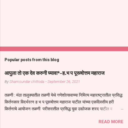
Popular posts from this blog
आपुला तो एक देव करुनी घ्यावा*-ह.भ प पूरूषोत्तम महाराज
By
Shamsundar chittoda
-
September 26, 2021
तळणी : मंठा तालुक्यातील तळणी येथे गणेशोत्सवाच्या निमित्य महाराष्ट्रातील प्रसिद्ध
किर्तनकार विदर्भरत्न ह भ प पूरूषोत्तम महाराज पाटील यांच्या एकदिवसीय हरी
किर्तनाचे आयोजन तळणी परीसरातील प्रसिद्ध युवा उद्योजक शरद पाटील व
भगवान देशमुख याच्या वतीने या किर्तनाचे आयोजन करण्यात आले होते जगदगुरु
READ MORE
तुकाराम महाराज यांच्या *आपुला तो एक देव करुनी घ्यावा* *तेणे विन जिवा सुख