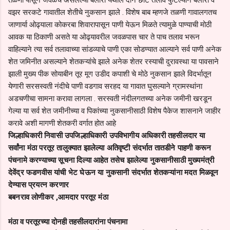
तळणी पासून जवळच असलेल्या बेलोरा येथील दोन छोटे तलाव फुटल्याने बेलोरा व
वझर सरकटे गावातील शेतीचे नुकसान झाले . विशेष बाब म्हणजे तळणी गावालगतच
जाणार्या ओढ्याला कोकरबा शिवारापासून पाणी येऊन मिळते त्यामुळे पाण्याची मोठी
आवक या ठिकाणी असते या ओढ्यावरील जवळपास चार ते पाच तलाव भरून
वाहिल्याने त्या सर्व तलावाच्या सांडव्याचे पाणी एका सोडण्यात आल्याने सर्व पाणी अनेक
शेत जमिनीत असल्याने शेतकऱ्यांचे झाले अनेक शेतर रस्याची दुरावस्था या पावसाने
झाली मुख्य पीक सोयाबीन तूर मूग उडीद कपाशी चे मोठे नुकसान झाले विदर्भातून
येणारी सरसस्वती नंदीचे पाणी वडगाव सरहद या गावात घुसल्याने ग्रामस्थांना
अडचणीचा सामना करावा लागला . सरस्वती नंदीलगतच्या अनेक जमीनी खरडून
गेल्या या सर्व शेत जमीनीच्या व पिकांच्या नुकसानीसाठी विशेष पैकेज शासनाने जाहीर
करावे अशी मागणी शेतकरी वर्गात होत आहे
जिल्हाधिकारी निवासी उपजिल्हाधिकारी उपविभागीय अधिकारी तहसीलदार या
सर्वांना मंठा परतूर तालुक्यात झालेल्या अतिवृष्टी संदर्भात तातडीने पाहणी करून
पंचनामे करण्याच्या सूचना दिल्या आहेत तसेच झालेल्या नुकसानीसाठी मुख्यमंत्री
देवेंद्र फडणवीस यांची भेट घेऊन या नुकसानी संदर्भात शेतकऱ्यांना मदत मिळवून
देण्यास प्रयत्न करणार
बबनराव लोणीकर ,आमदार
परतूर मंठा
मंठा व परतूरच्या दोनही तहसीलदारांना पंचनामा