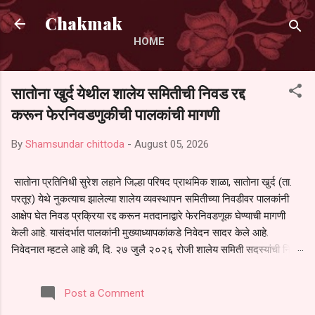
Skip to main content
Chakmak
HOME
सातोना खुर्द येथील शालेय समितीची निवड रद्द
करून फेरनिवडणुकीची पालकांची मागणी
By
Shamsundar chittoda
-
August 05, 2026
सातोना प्रतिनिधी सुरेश लहाने जिल्हा परिषद प्राथमिक शाळा, सातोना खुर्द (ता.
परतूर) येथे नुकत्याच झालेल्या शालेय व्यवस्थापन समितीच्या निवडीवर पालकांनी
आक्षेप घेत निवड प्रक्रिया रद्द करून मतदानाद्वारे फेरनिवडणूक घेण्याची मागणी
केली आहे. यासंदर्भात पालकांनी मुख्याध्यापकांकडे निवेदन सादर केले आहे.
निवेदनात म्हटले आहे की, दि. २७ जुलै २०२६ रोजी शालेय समिती सदस्यांची निवड
करण्यात आली. मात्र, बैठकीची वेळ व निवड प्रक्रियेची पुरेशी माहिती अनेक
पालकांना देण्यात आली नसल्याने मोठ्या संख्येने पालक बैठकीस उपस्थित राहू शकले
Post a Comment
नाहीत. तसेच सर्व पालकांना विश्वासात न घेता निवड प्रक्रिया पूर्ण करण्यात