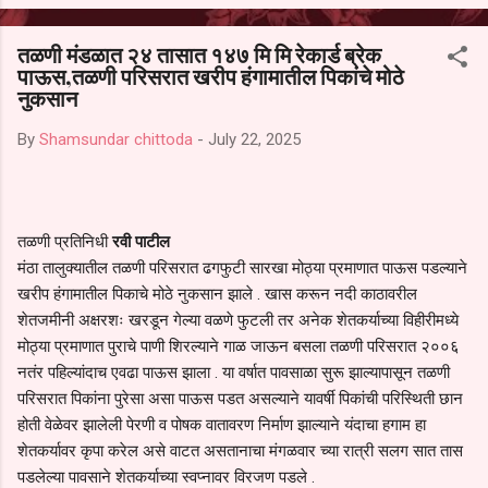
आल्याचा आरोपही करण्यात आला आहे. यामुळे संबंधित निवड अमान्य करून ती रद्द
करण्यात यावी आणि सर्व पालकांच्या उपस्थितीत मतदान पद्धतीने शालेय समितीची
तळणी मंडळात २४ तासात १४७ मि मि रेकार्ड ब्रेक
फेरनिवडणूक घेण्यात यावी, अशी मागणी पालकांनी केली आहे. या निवेदनाच्या प्रती
पाऊस,तळणी परिसरात खरीप हंगामातील पिकांचे मोठे
जिल्हा शिक्षण अधिकारी (प्राथमिक), जालना तसेच तालुका शिक्षण अधिकारी,
नुकसान
परतूर यांनाही पाठविण्यात आल्या असून प्रशासन याबाबत काय निर्णय घेते, याकडे
पालकांचे लक्ष लागले आहे. या न...
By
Shamsundar chittoda
-
July 22, 2025
तळणी प्रतिनिधी
रवी पाटील
मंठा तालुक्यातील तळणी परिसरात ढगफुटी सारखा मोठ्या प्रमाणात पाऊस पडल्याने
खरीप हंगामातील पिकाचे मोठे नुकसान झाले . खास करून नदी काठावरील
शेतजमीनी अक्षरशः खरडून गेल्या वळणे फुटली तर अनेक शेतकर्याच्या विहीरीमध्ये
मोठ्या प्रमाणात पुराचे पाणी शिरल्याने गाळ जाऊन बसला तळणी परिसरात २००६
नतंर पहिल्यांदाच एवढा पाऊस झाला . या वर्षात पावसाळा सुरू झाल्यापासून तळणी
परिसरात पिकांना पुरेसा असा पाऊस पडत असल्याने यावर्षी पिकांची परिस्थिती छान
होती वेळेवर झालेली पेरणी व पोषक वातावरण निर्माण झाल्याने यंदाचा हगाम हा
शेतकर्यावर कृपा करेल असे वाटत असतानाचा मंगळवार च्या रात्री सलग सात तास
पडलेल्या पावसाने शेतकर्याच्या स्वप्नावर विरजण पडले .