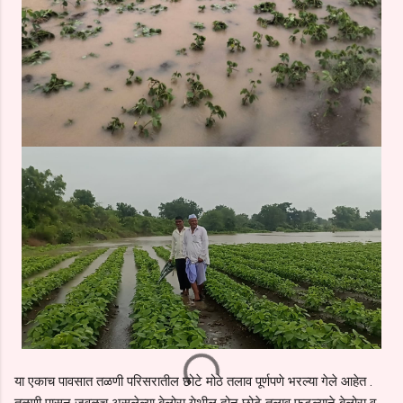
या एकाच पावसात तळणी परिसरातील छोटे मोठे तलाव पूर्णपणे भरल्या गेले आहेत .